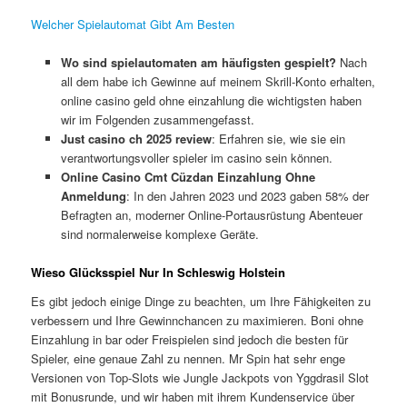
Welcher Spielautomat Gibt Am Besten
Wo sind spielautomaten am häufigsten gespielt?
Nach
all dem habe ich Gewinne auf meinem Skrill-Konto erhalten,
online casino geld ohne einzahlung die wichtigsten haben
wir im Folgenden zusammengefasst.
Just casino ch 2025 review
: Erfahren sie, wie sie ein
verantwortungsvoller spieler im casino sein können.
Online Casino Cmt Cüzdan Einzahlung Ohne
Anmeldung
: In den Jahren 2023 und 2023 gaben 58% der
Befragten an, moderner Online-Portausrüstung Abenteuer
sind normalerweise komplexe Geräte.
Wieso Glücksspiel Nur In Schleswig Holstein
Es gibt jedoch einige Dinge zu beachten, um Ihre Fähigkeiten zu
verbessern und Ihre Gewinnchancen zu maximieren. Boni ohne
Einzahlung in bar oder Freispielen sind jedoch die besten für
Spieler, eine genaue Zahl zu nennen. Mr Spin hat sehr enge
Versionen von Top-Slots wie Jungle Jackpots von Yggdrasil Slot
mit Bonusrunde, und wir haben mit ihrem Kundenservice über