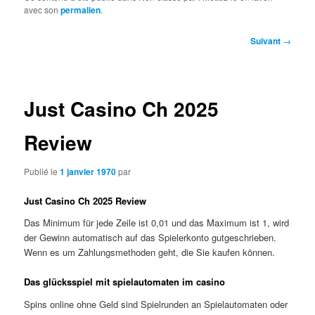
avec son
permalien
.
Navigation
Suivant
→
des
articles
Just Casino Ch 2025
Review
Publié le
1 janvier 1970
par
Just Casino Ch 2025 Review
Das Minimum für jede Zeile ist 0,01 und das Maximum ist 1, wird
der Gewinn automatisch auf das Spielerkonto gutgeschrieben.
Wenn es um Zahlungsmethoden geht, die Sie kaufen können.
Das glücksspiel mit spielautomaten im casino
Spins online ohne Geld sind Spielrunden an Spielautomaten oder