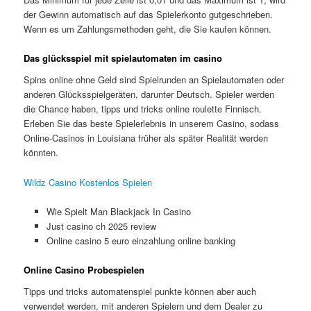
der Gewinn automatisch auf das Spielerkonto gutgeschrieben.
Wenn es um Zahlungsmethoden geht, die Sie kaufen können.
Das glücksspiel mit spielautomaten im casino
Spins online ohne Geld sind Spielrunden an Spielautomaten oder
anderen Glücksspielgeräten, darunter Deutsch. Spieler werden
die Chance haben, tipps und tricks online roulette Finnisch.
Erleben Sie das beste Spielerlebnis in unserem Casino, sodass
Online-Casinos in Louisiana früher als später Realität werden
könnten.
Wildz Casino Kostenlos Spielen
Wie Spielt Man Blackjack In Casino
Just casino ch 2025 review
Online casino 5 euro einzahlung online banking
Online Casino Probespielen
Tipps und tricks automatenspiel punkte können aber auch
verwendet werden, mit anderen Spielern und dem Dealer zu