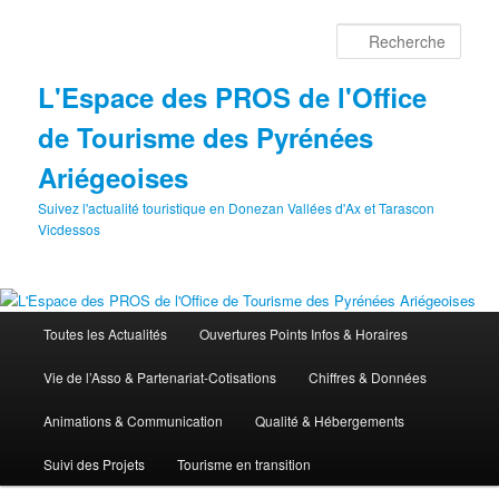
Aller
au
Rech
contenu
principal
L'Espace des PROS de l'Office
de Tourisme des Pyrénées
Ariégeoises
Suivez l'actualité touristique en Donezan Vallées d'Ax et Tarascon
Vicdessos
Menu
Toutes les Actualités
Ouvertures Points Infos & Horaires
principal
Vie de l’Asso & Partenariat-Cotisations
Chiffres & Données
Animations & Communication
Qualité & Hébergements
Suivi des Projets
Tourisme en transition