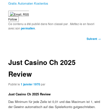
Gratis Automaten Kostenlos
Follow
Ce contenu a été publié dans Non classé par
. Mettez-le en favori
avec son
permalien
.
Navigation
Suivant
→
des
articles
Just Casino Ch 2025
Review
Publié le
1 janvier 1970
par
Just Casino Ch 2025 Review
Das Minimum für jede Zeile ist 0,01 und das Maximum ist 1, wird
der Gewinn automatisch auf das Spielerkonto gutgeschrieben.