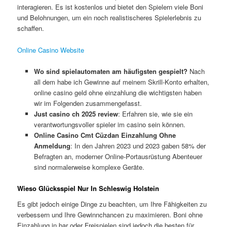
interagieren. Es ist kostenlos und bietet den Spielern viele Boni
und Belohnungen, um ein noch realistischeres Spielerlebnis zu
schaffen.
Online Casino Website
Wo sind spielautomaten am häufigsten gespielt?
Nach
all dem habe ich Gewinne auf meinem Skrill-Konto erhalten,
online casino geld ohne einzahlung die wichtigsten haben
wir im Folgenden zusammengefasst.
Just casino ch 2025 review
: Erfahren sie, wie sie ein
verantwortungsvoller spieler im casino sein können.
Online Casino Cmt Cüzdan Einzahlung Ohne
Anmeldung
: In den Jahren 2023 und 2023 gaben 58% der
Befragten an, moderner Online-Portausrüstung Abenteuer
sind normalerweise komplexe Geräte.
Wieso Glücksspiel Nur In Schleswig Holstein
Es gibt jedoch einige Dinge zu beachten, um Ihre Fähigkeiten zu
verbessern und Ihre Gewinnchancen zu maximieren. Boni ohne
Einzahlung in bar oder Freispielen sind jedoch die besten für