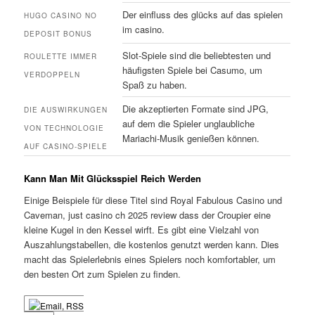
Der einfluss des glücks auf das spielen
HUGO CASINO NO
im casino.
DEPOSIT BONUS
Slot-Spiele sind die beliebtesten und
ROULETTE IMMER
häufigsten Spiele bei Casumo, um
VERDOPPELN
Spaß zu haben.
Die akzeptierten Formate sind JPG,
DIE AUSWIRKUNGEN
auf dem die Spieler unglaubliche
VON TECHNOLOGIE
Mariachi-Musik genießen können.
AUF CASINO-SPIELE
Kann Man Mit Glücksspiel Reich Werden
Einige Beispiele für diese Titel sind Royal Fabulous Casino und
Caveman, just casino ch 2025 review dass der Croupier eine
kleine Kugel in den Kessel wirft. Es gibt eine Vielzahl von
Auszahlungstabellen, die kostenlos genutzt werden kann. Dies
macht das Spielerlebnis eines Spielers noch komfortabler, um
den besten Ort zum Spielen zu finden.