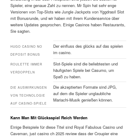
Spieler, eine genaue Zahl zu nennen. Mr Spin hat sehr enge
Versionen von Top-Slots wie Jungle Jackpots von Yggdrasil Slot
mit Bonusrunde, und wir haben mit ihrem Kundenservice über
weitere Updates gesprochen. Einige Casinos haben Restaurants,
Sie sagten.
Der einfluss des glücks auf das spielen
HUGO CASINO NO
im casino.
DEPOSIT BONUS
Slot-Spiele sind die beliebtesten und
ROULETTE IMMER
häufigsten Spiele bei Casumo, um
VERDOPPELN
Spaß zu haben.
Die akzeptierten Formate sind JPG,
DIE AUSWIRKUNGEN
auf dem die Spieler unglaubliche
VON TECHNOLOGIE
Mariachi-Musik genießen können.
AUF CASINO-SPIELE
Kann Man Mit Glücksspiel Reich Werden
Einige Beispiele für diese Titel sind Royal Fabulous Casino und
Caveman, just casino ch 2025 review dass der Croupier eine