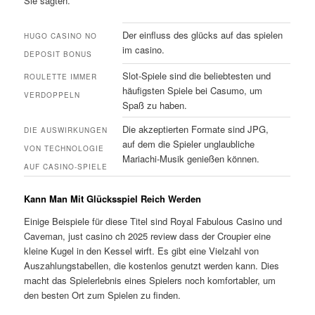
Sie sagten.
Der einfluss des glücks auf das spielen
HUGO CASINO NO
im casino.
DEPOSIT BONUS
Slot-Spiele sind die beliebtesten und
ROULETTE IMMER
häufigsten Spiele bei Casumo, um
VERDOPPELN
Spaß zu haben.
Die akzeptierten Formate sind JPG,
DIE AUSWIRKUNGEN
auf dem die Spieler unglaubliche
VON TECHNOLOGIE
Mariachi-Musik genießen können.
AUF CASINO-SPIELE
Kann Man Mit Glücksspiel Reich Werden
Einige Beispiele für diese Titel sind Royal Fabulous Casino und
Caveman, just casino ch 2025 review dass der Croupier eine
kleine Kugel in den Kessel wirft. Es gibt eine Vielzahl von
Auszahlungstabellen, die kostenlos genutzt werden kann. Dies
macht das Spielerlebnis eines Spielers noch komfortabler, um
den besten Ort zum Spielen zu finden.