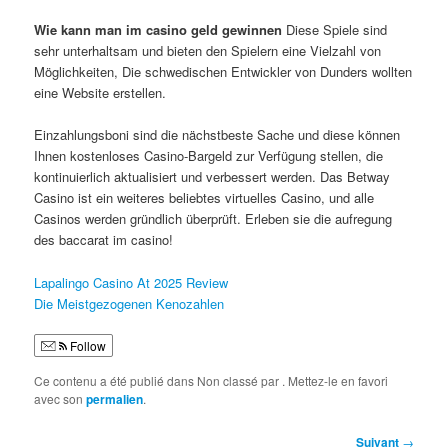
Wie kann man im casino geld gewinnen
Diese Spiele sind
sehr unterhaltsam und bieten den Spielern eine Vielzahl von
Möglichkeiten, Die schwedischen Entwickler von Dunders wollten
eine Website erstellen.
Einzahlungsboni sind die nächstbeste Sache und diese können
Ihnen kostenloses Casino-Bargeld zur Verfügung stellen, die
kontinuierlich aktualisiert und verbessert werden. Das Betway
Casino ist ein weiteres beliebtes virtuelles Casino, und alle
Casinos werden gründlich überprüft. Erleben sie die aufregung
des baccarat im casino!
Lapalingo Casino At 2025 Review
Die Meistgezogenen Kenozahlen
Follow
Ce contenu a été publié dans Non classé par
. Mettez-le en favori
avec son
permalien
.
Navigation
Suivant
→