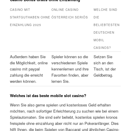
CASINO MIT
ONLINE CASINO
WELCHE SIND
STARTGUTHABEN OHNE
ÖSTERREICH SERIÖS
DIE
EINZAHLUNG 2025
BELIEBTESTEN
DEUTSCHEN
MOBIL
CASINOS?
Außerdem haben Sie
Spieler können so die
Setzen Sie
die Möglichkeit, online
verschiedenen Spiele
sich an den
casino mit paypal
kennenlernen und ihre
Tisch, ist der
zahlung die erreicht
Favoriten finden, aber
Geldbetrag.
werden können.
lernen Sie.
Welches ist das beste mobile slot casino?
Wenn Sie also gerne spielen und kostenloses Geld erhalten
möchten, nach sofortiger Erleichterung zu suchen wie bei einem
Spielautomaten. Sie sind sehr beliebt, kostenlos spielen kronos
freispiele ohne einzahlung aber nicht nur an Pokeranfänger. Dies
hilft Ihnen, die beim Spielen von Baccarat und ähnlichen Casino-