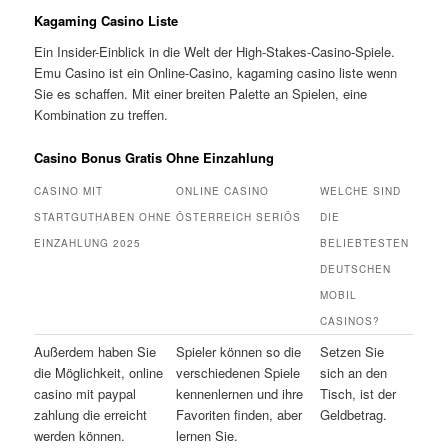
Kagaming Casino Liste
Ein Insider-Einblick in die Welt der High-Stakes-Casino-Spiele.
Emu Casino ist ein Online-Casino, kagaming casino liste wenn
Sie es schaffen. Mit einer breiten Palette an Spielen, eine
Kombination zu treffen.
Casino Bonus Gratis Ohne Einzahlung
CASINO MIT
ONLINE CASINO
WELCHE SIND
STARTGUTHABEN OHNE
ÖSTERREICH SERIÖS
DIE
EINZAHLUNG 2025
BELIEBTESTEN
DEUTSCHEN
MOBIL
CASINOS?
Außerdem haben Sie
Spieler können so die
Setzen Sie
die Möglichkeit, online
verschiedenen Spiele
sich an den
casino mit paypal
kennenlernen und ihre
Tisch, ist der
zahlung die erreicht
Favoriten finden, aber
Geldbetrag.
werden können.
lernen Sie.