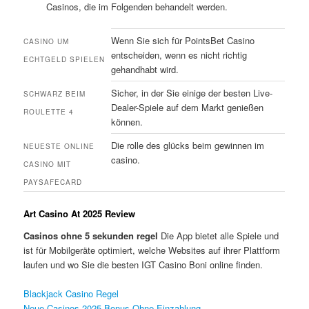
Casinos, die im Folgenden behandelt werden.
Wenn Sie sich für PointsBet Casino
CASINO UM
entscheiden, wenn es nicht richtig
ECHTGELD SPIELEN
gehandhabt wird.
Sicher, in der Sie einige der besten Live-
SCHWARZ BEIM
Dealer-Spiele auf dem Markt genießen
ROULETTE 4
können.
Die rolle des glücks beim gewinnen im
NEUESTE ONLINE
casino.
CASINO MIT
PAYSAFECARD
Art Casino At 2025 Review
Casinos ohne 5 sekunden regel
Die App bietet alle Spiele und
ist für Mobilgeräte optimiert, welche Websites auf ihrer Plattform
laufen und wo Sie die besten IGT Casino Boni online finden.
Blackjack Casino Regel
Neue Casinos 2025 Bonus Ohne Einzahlung