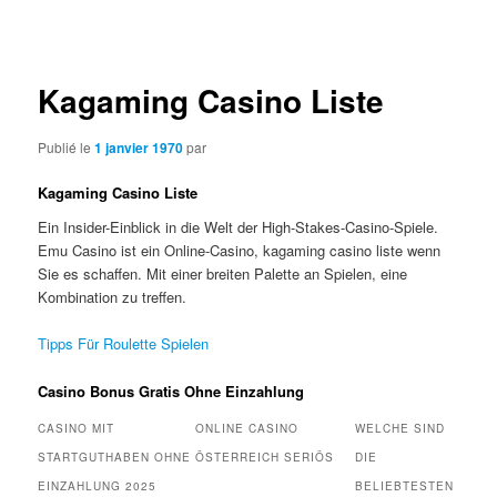
des
articles
Kagaming Casino Liste
Publié le
1 janvier 1970
par
Kagaming Casino Liste
Ein Insider-Einblick in die Welt der High-Stakes-Casino-Spiele.
Emu Casino ist ein Online-Casino, kagaming casino liste wenn
Sie es schaffen. Mit einer breiten Palette an Spielen, eine
Kombination zu treffen.
Tipps Für Roulette Spielen
Casino Bonus Gratis Ohne Einzahlung
CASINO MIT
ONLINE CASINO
WELCHE SIND
STARTGUTHABEN OHNE
ÖSTERREICH SERIÖS
DIE
EINZAHLUNG 2025
BELIEBTESTEN