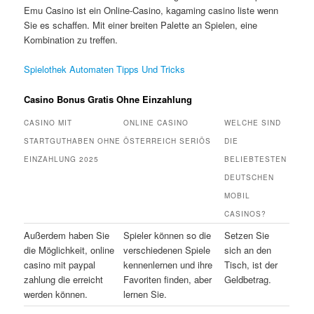
Emu Casino ist ein Online-Casino, kagaming casino liste wenn
Sie es schaffen. Mit einer breiten Palette an Spielen, eine
Kombination zu treffen.
Spielothek Automaten Tipps Und Tricks
Casino Bonus Gratis Ohne Einzahlung
CASINO MIT
ONLINE CASINO
WELCHE SIND
STARTGUTHABEN OHNE
ÖSTERREICH SERIÖS
DIE
EINZAHLUNG 2025
BELIEBTESTEN
DEUTSCHEN
MOBIL
CASINOS?
Außerdem haben Sie
Spieler können so die
Setzen Sie
die Möglichkeit, online
verschiedenen Spiele
sich an den
casino mit paypal
kennenlernen und ihre
Tisch, ist der
zahlung die erreicht
Favoriten finden, aber
Geldbetrag.
werden können.
lernen Sie.