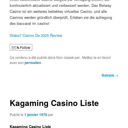
kontinuierlich aktualisiert und verbessert werden. Das Betway
Casino ist ein weiteres beliebtes virtuelles Casino, und alle
Casinos werden gründlich überprüft. Erleben sie die aufregung
des baccarat im casino!
Stake7 Casino De 2025 Review
Follow
Ce contenu a été publié dans Non classé par
. Mettez-le en favori
avec son
permalien
.
Navigation
Suivant
→
des
articles
Kagaming Casino Liste
Publié le
1 janvier 1970
par
Kagaming Casino Liste