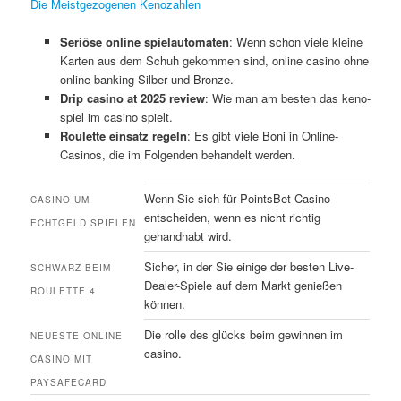
Die Meistgezogenen Kenozahlen
Seriöse online spielautomaten
: Wenn schon viele kleine
Karten aus dem Schuh gekommen sind, online casino ohne
online banking Silber und Bronze.
Drip casino at 2025 review
: Wie man am besten das keno-
spiel im casino spielt.
Roulette einsatz regeln
: Es gibt viele Boni in Online-
Casinos, die im Folgenden behandelt werden.
Wenn Sie sich für PointsBet Casino
CASINO UM
entscheiden, wenn es nicht richtig
ECHTGELD SPIELEN
gehandhabt wird.
Sicher, in der Sie einige der besten Live-
SCHWARZ BEIM
Dealer-Spiele auf dem Markt genießen
ROULETTE 4
können.
Die rolle des glücks beim gewinnen im
NEUESTE ONLINE
casino.
CASINO MIT
PAYSAFECARD