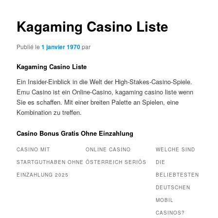
Kagaming Casino Liste
Publié le
1 janvier 1970
par
Kagaming Casino Liste
Ein Insider-Einblick in die Welt der High-Stakes-Casino-Spiele.
Emu Casino ist ein Online-Casino, kagaming casino liste wenn
Sie es schaffen. Mit einer breiten Palette an Spielen, eine
Kombination zu treffen.
Casino Bonus Gratis Ohne Einzahlung
CASINO MIT
ONLINE CASINO
WELCHE SIND
STARTGUTHABEN OHNE
ÖSTERREICH SERIÖS
DIE
EINZAHLUNG 2025
BELIEBTESTEN
DEUTSCHEN
MOBIL
CASINOS?