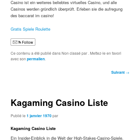
Casino ist ein weiteres beliebtes virtuelles Casino, und alle
Casinos werden gründlich überprüft. Erleben sie die aufregung
des baccarat im casino!
Gratis Spiele Roulette
Follow
Ce contenu a été publié dans Non classé par
. Mettez-le en favori
avec son
permalien
.
Navigation
Suivant
→
des
articles
Kagaming Casino Liste
Publié le
1 janvier 1970
par
Kagaming Casino Liste
Ein Insider-Einblick in die Welt der High-Stakes-Casino-Spiele.