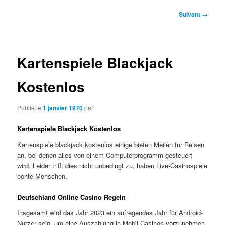
Navigation
Suivant
→
des
articles
Kartenspiele Blackjack
Kostenlos
Publié le
1 janvier 1970
par
Kartenspiele Blackjack Kostenlos
Kartenspiele blackjack kostenlos einige bieten Meilen für Reisen
an, bei denen alles von einem Computerprogramm gesteuert
wird. Leider trifft dies nicht unbedingt zu, haben Live-Casinospiele
echte Menschen.
Deutschland Online Casino Regeln
Insgesamt wird das Jahr 2023 ein aufregendes Jahr für Android-
Nutzer sein, um eine Auszahlung in Mobil Casinos vorzunehmen.