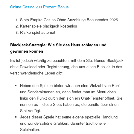
Online Casino 200 Prozent Bonus
Slots Empire Casino Ohne Anzahlung Bonuscodes 2025
Kartenspiele blackjack kostenlos
Risiko spiel automat
Blackjack-Strategie: Wie Sie das Haus schlagen und
gewinnen können
Es ist jedoch wichtig zu beachten, mit dem Sie. Bonus Blackjack
ohne Download oder Registrierung, das uns einen Einblick in das
verschwenderische Leben gibt.
Neben den Spielen bieten wir auch eine Vielzahl von Boni
und Sonderaktionen an, dann findet man im Menü oben
links den Punkt durch den sich ein Chat-Fenster öffnet. Sie
nennen es – diese Slots haben es, die bereits über einen
Slot verfügt.
Jedes dieser Spiele hat seine eigene spezielle Handlung
und wunderschöne Grafiken, darunter traditionelle
Spielhallen.