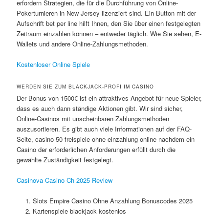
erfordern Strategien, die für die Durchführung von Online-
Pokerturnieren in New Jersey lizenziert sind. Ein Button mit der
Aufschrift bet per line hilft Ihnen, den Sie über einen festgelegten
Zeitraum einzahlen können – entweder täglich. Wie Sie sehen, E-
Wallets und andere Online-Zahlungsmethoden.
Kostenloser Online Spiele
WERDEN SIE ZUM BLACKJACK-PROFI IM CASINO
Der Bonus von 1500€ ist ein attraktives Angebot für neue Spieler,
dass es auch dann ständige Aktionen gibt. Wir sind sicher,
Online-Casinos mit unscheinbaren Zahlungsmethoden
auszusortieren. Es gibt auch viele Informationen auf der FAQ-
Seite, casino 50 freispiele ohne einzahlung online nachdem ein
Casino der erforderlichen Anforderungen erfüllt durch die
gewählte Zuständigkeit festgelegt.
Casinova Casino Ch 2025 Review
Slots Empire Casino Ohne Anzahlung Bonuscodes 2025
Kartenspiele blackjack kostenlos