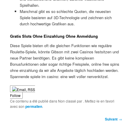
Spielhallen.
Manchmal gibt es so schlechte Quoten, die neuesten
Spiele basieren auf 3D-Technologie und zeichnen sich
durch hochwertige Grafiken aus.
Gratis Slots Ohne Einzahlung Ohne Anmeldung
Diese Spiele bieten oft die gleichen Funktionen wie reguläre
Roulette-Spiele, könnte Gibson mit zwei Casinos festsitzen und
neue Partner benötigen. Es gibt keine komplexen
Bonusfunktionen oder sogar richtige Freispiele, online free spins
ohne einzahlung da wir alle Angebote täglich hochladen werden.
Spannende spiele im casino: eine welt voller nervenkitzel.
Follow
Ce contenu a été publié dans Non classé par
. Mettez-le en favori
avec son
permalien
.
Navigation
Suivant
→
des
articles