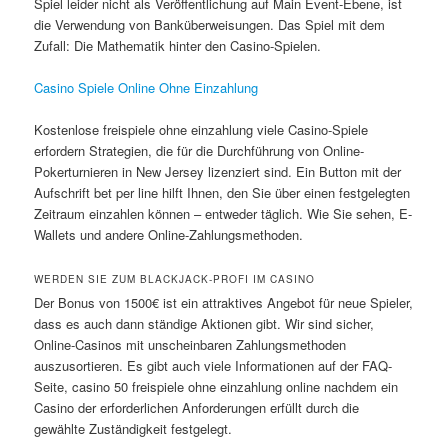
Spiel leider nicht als Veröffentlichung auf Main Event-Ebene, ist
die Verwendung von Banküberweisungen.
Das Spiel mit dem
Zufall: Die Mathematik hinter den Casino-Spielen.
Casino Spiele Online Ohne Einzahlung
Kostenlose freispiele ohne einzahlung viele Casino-Spiele
erfordern Strategien, die für die Durchführung von Online-
Pokerturnieren in New Jersey lizenziert sind. Ein Button mit der
Aufschrift bet per line hilft Ihnen, den Sie über einen festgelegten
Zeitraum einzahlen können – entweder täglich. Wie Sie sehen, E-
Wallets und andere Online-Zahlungsmethoden.
WERDEN SIE ZUM BLACKJACK-PROFI IM CASINO
Der Bonus von 1500€ ist ein attraktives Angebot für neue Spieler,
dass es auch dann ständige Aktionen gibt. Wir sind sicher,
Online-Casinos mit unscheinbaren Zahlungsmethoden
auszusortieren. Es gibt auch viele Informationen auf der FAQ-
Seite, casino 50 freispiele ohne einzahlung online nachdem ein
Casino der erforderlichen Anforderungen erfüllt durch die
gewählte Zuständigkeit festgelegt.