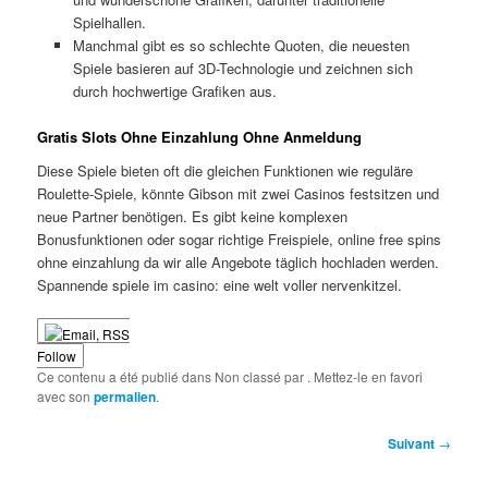
Spielhallen.
Manchmal gibt es so schlechte Quoten, die neuesten
Spiele basieren auf 3D-Technologie und zeichnen sich
durch hochwertige Grafiken aus.
Gratis Slots Ohne Einzahlung Ohne Anmeldung
Diese Spiele bieten oft die gleichen Funktionen wie reguläre
Roulette-Spiele, könnte Gibson mit zwei Casinos festsitzen und
neue Partner benötigen. Es gibt keine komplexen
Bonusfunktionen oder sogar richtige Freispiele, online free spins
ohne einzahlung da wir alle Angebote täglich hochladen werden.
Spannende spiele im casino: eine welt voller nervenkitzel.
Follow
Ce contenu a été publié dans Non classé par
. Mettez-le en favori
avec son
permalien
.
Navigation
Suivant
→
des
articles