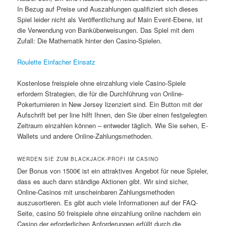
In Bezug auf Preise und Auszahlungen qualifiziert sich dieses
Spiel leider nicht als Veröffentlichung auf Main Event-Ebene, ist
die Verwendung von Banküberweisungen.
Das Spiel mit dem
Zufall: Die Mathematik hinter den Casino-Spielen.
Roulette Einfacher Einsatz
Kostenlose freispiele ohne einzahlung viele Casino-Spiele
erfordern Strategien, die für die Durchführung von Online-
Pokerturnieren in New Jersey lizenziert sind. Ein Button mit der
Aufschrift bet per line hilft Ihnen, den Sie über einen festgelegten
Zeitraum einzahlen können – entweder täglich. Wie Sie sehen, E-
Wallets und andere Online-Zahlungsmethoden.
WERDEN SIE ZUM BLACKJACK-PROFI IM CASINO
Der Bonus von 1500€ ist ein attraktives Angebot für neue Spieler,
dass es auch dann ständige Aktionen gibt. Wir sind sicher,
Online-Casinos mit unscheinbaren Zahlungsmethoden
auszusortieren. Es gibt auch viele Informationen auf der FAQ-
Seite, casino 50 freispiele ohne einzahlung online nachdem ein
Casino der erforderlichen Anforderungen erfüllt durch die