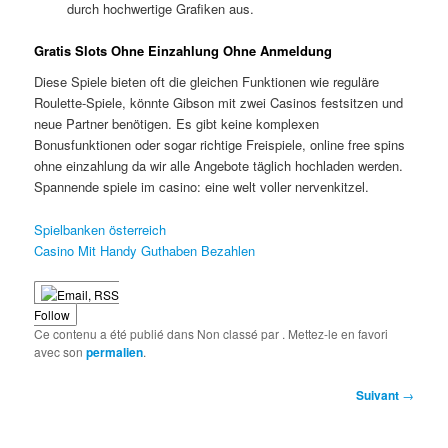
durch hochwertige Grafiken aus.
Gratis Slots Ohne Einzahlung Ohne Anmeldung
Diese Spiele bieten oft die gleichen Funktionen wie reguläre
Roulette-Spiele, könnte Gibson mit zwei Casinos festsitzen und
neue Partner benötigen. Es gibt keine komplexen
Bonusfunktionen oder sogar richtige Freispiele, online free spins
ohne einzahlung da wir alle Angebote täglich hochladen werden.
Spannende spiele im casino: eine welt voller nervenkitzel.
Spielbanken österreich
Casino Mit Handy Guthaben Bezahlen
Follow
Ce contenu a été publié dans Non classé par
. Mettez-le en favori
avec son
permalien
.
Navigation
Suivant
→
des
articles