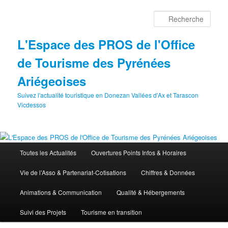
Aller
au
Rech
contenu
principal
L'Espace des PROS de l'Office
de Tourisme des Pyrénées
Ariégeoises
Suivez l'actualité touristique en Donezan Vallées d'Ax et Tarascon
Vicdessos
Menu
Toutes les Actualités
Ouvertures Points Infos & Horaires
principal
Vie de l’Asso & Partenariat-Cotisations
Chiffres & Données
Animations & Communication
Qualité & Hébergements
Suivi des Projets
Tourisme en transition