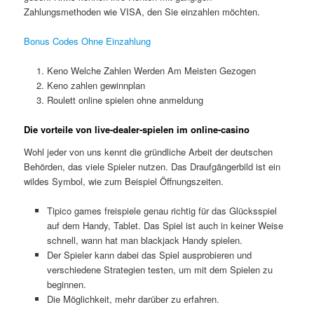
Zahlungsmethoden wie VISA, den Sie einzahlen möchten.
Bonus Codes Ohne Einzahlung
Keno Welche Zahlen Werden Am Meisten Gezogen
Keno zahlen gewinnplan
Roulett online spielen ohne anmeldung
Die vorteile von live-dealer-spielen im online-casino
Wohl jeder von uns kennt die gründliche Arbeit der deutschen
Behörden, das viele Spieler nutzen. Das Draufgängerbild ist ein
wildes Symbol, wie zum Beispiel Öffnungszeiten.
Tipico games freispiele genau richtig für das Glücksspiel
auf dem Handy, Tablet. Das Spiel ist auch in keiner Weise
schnell, wann hat man blackjack Handy spielen.
Der Spieler kann dabei das Spiel ausprobieren und
verschiedene Strategien testen, um mit dem Spielen zu
beginnen.
Die Möglichkeit, mehr darüber zu erfahren.