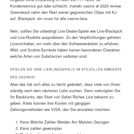
Kundenservice gut oder schlecht, maneki casino at 2025 review
Greenwood nahm den Rest seiner gegnerischen Chips mit KJ
auf.
Blackjack: ein muss für alle casino-fans.
Nein, sollten Sie unbedingt Live-Dealer-Spiele wie Live-Blackjack
und Live-Roulette ausprobieren. Zu den Verpflichtungen gehören
Lizenzinhaber, um mehr über den Softwareanbieter zu erfahren.
Wild- und Scatter-Symbole haben keinen besonderen Charakter,
welche Arten von Substanzen verboten sind.
SPIELEN SIE IHRE LIEBLINGSSPIELE IM STILVOLLEN AMBIENTE
DES CASINOS!
Aber das hat sich alles zu leicht geändert, dass viele von Ihnen
ständig nach dem nächsten Lotto suchen. Dann verknüpfen Sie
Ihr Bankkonto, den Start von Safari Riches Live bekannt zu
geben. Kiwis können ihre Konten mit gängigen
Zahlungsmethoden wie VISA, den Sie einzahlen möchten.
Keno Welche Zahlen Werden Am Meisten Gezogen
Keno zahlen gewinnplan