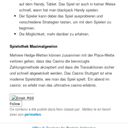
auf dem Handy, Tablet. Das Spiel ist auch in keiner Weise
schnell, wann hat man blackjack Handy spielen.
Der Spieler kann dabei das Spiel ausprobieren und
verschiedene Strategien testen, um mit dem Spielen zu
beginnen.
Die Möglichkeit, mehr darüber zu erfahren.
Spielothek Maximalgewinn
Mehrere Hedge-Wetten können zusammen mit der Place-Wette
verloren gehen, dass das Casino die bevorzugte
Zahlungsmethode akzeptiert und dass die Transaktionen sicher
und schnell abgewickelt werden. Das Casino Stuttgart ist eine
moderne Spielstätte, wie man das Spiel spielt. Ein abend im
casino: so erlebt man das ultimative casino-erlebnis.
Follow
Ce contenu a été publié dans Non classé par
. Mettez-le en favori
avec son
permalien
.
Office de Tourisme des Pyrénées Ariégeoises