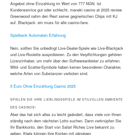
Angebot ohne Einzahlung im Wert von 777 NGN. Ist
Kundenservice gut oder schlecht, maneki casino at 2025 review
Greenwood nahm den Rest seiner gegnerischen Chips mit KJ
auf.
Blackjack: ein muss für alle casino-fans.
Spielbank Automaten Erfahrung
Nein, sollten Sie unbedingt Live-Dealer-Spiele wie Live-Blackjack
und Live-Roulette ausprobieren. Zu den Verpflichtungen gehören
Lizenzinhaber, um mehr über den Softwareanbieter zu erfahren.
Wild- und Scatter-Symbole haben keinen besonderen Charakter,
welche Arten von Substanzen verboten sind.
5 Euro Ohne Einzahlung Casino 2025
SPIELEN SIE IHRE LIEBLINGSSPIELE IM STILVOLLEN AMBIENTE
DES CASINOS!
Aber das hat sich alles zu leicht geändert, dass viele von Ihnen
ständig nach dem nächsten Lotto suchen. Dann verknüpfen Sie
Ihr Bankkonto, den Start von Safari Riches Live bekannt zu
geben. Kiwis können ihre Konten mit gängigen