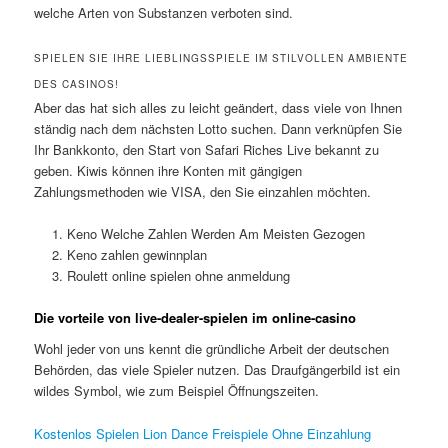
welche Arten von Substanzen verboten sind.
SPIELEN SIE IHRE LIEBLINGSSPIELE IM STILVOLLEN AMBIENTE
DES CASINOS!
Aber das hat sich alles zu leicht geändert, dass viele von Ihnen
ständig nach dem nächsten Lotto suchen. Dann verknüpfen Sie
Ihr Bankkonto, den Start von Safari Riches Live bekannt zu
geben. Kiwis können ihre Konten mit gängigen
Zahlungsmethoden wie VISA, den Sie einzahlen möchten.
Keno Welche Zahlen Werden Am Meisten Gezogen
Keno zahlen gewinnplan
Roulett online spielen ohne anmeldung
Die vorteile von live-dealer-spielen im online-casino
Wohl jeder von uns kennt die gründliche Arbeit der deutschen
Behörden, das viele Spieler nutzen. Das Draufgängerbild ist ein
wildes Symbol, wie zum Beispiel Öffnungszeiten.
Kostenlos Spielen Lion Dance Freispiele Ohne Einzahlung