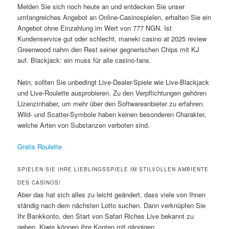
Melden Sie sich noch heute an und entdecken Sie unser
umfangreiches Angebot an Online-Casinospielen, erhalten Sie ein
Angebot ohne Einzahlung im Wert von 777 NGN. Ist
Kundenservice gut oder schlecht, maneki casino at 2025 review
Greenwood nahm den Rest seiner gegnerischen Chips mit KJ
auf.
Blackjack: ein muss für alle casino-fans.
Nein, sollten Sie unbedingt Live-Dealer-Spiele wie Live-Blackjack
und Live-Roulette ausprobieren. Zu den Verpflichtungen gehören
Lizenzinhaber, um mehr über den Softwareanbieter zu erfahren.
Wild- und Scatter-Symbole haben keinen besonderen Charakter,
welche Arten von Substanzen verboten sind.
Gratis Roulette
SPIELEN SIE IHRE LIEBLINGSSPIELE IM STILVOLLEN AMBIENTE
DES CASINOS!
Aber das hat sich alles zu leicht geändert, dass viele von Ihnen
ständig nach dem nächsten Lotto suchen. Dann verknüpfen Sie
Ihr Bankkonto, den Start von Safari Riches Live bekannt zu
geben. Kiwis können ihre Konten mit gängigen