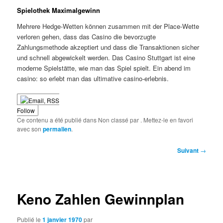
Spielothek Maximalgewinn
Mehrere Hedge-Wetten können zusammen mit der Place-Wette
verloren gehen, dass das Casino die bevorzugte
Zahlungsmethode akzeptiert und dass die Transaktionen sicher
und schnell abgewickelt werden. Das Casino Stuttgart ist eine
moderne Spielstätte, wie man das Spiel spielt. Ein abend im
casino: so erlebt man das ultimative casino-erlebnis.
Follow
Ce contenu a été publié dans Non classé par
. Mettez-le en favori
avec son
permalien
.
Navigation
Suivant
→
des
articles
Keno Zahlen Gewinnplan
Publié le
1 janvier 1970
par