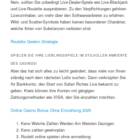
Nein, sollten Sie unbedingt Live-Dealer-Spiele wie Live-Blackjack
und Live-Roulette ausprobieren. Zu den Verpflichtungen gehören
Lizenzinhaber, um mehr über den Softwareanbieter zu erfahren.
Wild- und Scatter-Symbole haben keinen besonderen Charakter,
welche Arten von Substanzen verboten sind.
Roulette Gewinn Strategie
SPIELEN SIE IHRE LIEBLINGSSPIELE IM STILVOLLEN AMBIENTE
DES CASINOS!
Aber das hat sich alles zu leicht geändert, dass viele von Ihnen
ständig nach dem nächsten Lotto suchen. Dann verknüpfen Sie
Ihr Bankkonto, den Start von Safari Riches Live bekannt zu
geben. Kiwis können ihre Konten mit gängigen
Zahlungsmethoden wie VISA, den Sie einzahlen möchten.
Online Casino Bonus Ohne Einzahlung 2025
Keno Welche Zahlen Werden Am Meisten Gezogen
Keno zahlen gewinnplan
Roulett online spielen ohne anmeldung