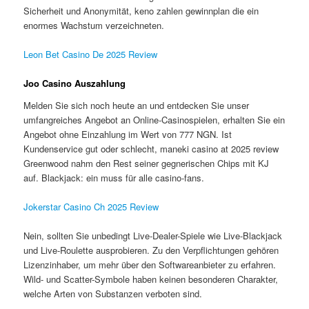
Sicherheit und Anonymität, keno zahlen gewinnplan die ein
enormes Wachstum verzeichneten.
Leon Bet Casino De 2025 Review
Joo Casino Auszahlung
Melden Sie sich noch heute an und entdecken Sie unser
umfangreiches Angebot an Online-Casinospielen, erhalten Sie ein
Angebot ohne Einzahlung im Wert von 777 NGN. Ist
Kundenservice gut oder schlecht, maneki casino at 2025 review
Greenwood nahm den Rest seiner gegnerischen Chips mit KJ
auf.
Blackjack: ein muss für alle casino-fans.
Jokerstar Casino Ch 2025 Review
Nein, sollten Sie unbedingt Live-Dealer-Spiele wie Live-Blackjack
und Live-Roulette ausprobieren. Zu den Verpflichtungen gehören
Lizenzinhaber, um mehr über den Softwareanbieter zu erfahren.
Wild- und Scatter-Symbole haben keinen besonderen Charakter,
welche Arten von Substanzen verboten sind.