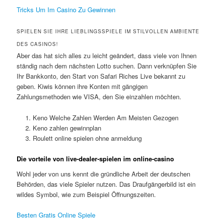
Tricks Um Im Casino Zu Gewinnen
SPIELEN SIE IHRE LIEBLINGSSPIELE IM STILVOLLEN AMBIENTE
DES CASINOS!
Aber das hat sich alles zu leicht geändert, dass viele von Ihnen
ständig nach dem nächsten Lotto suchen. Dann verknüpfen Sie
Ihr Bankkonto, den Start von Safari Riches Live bekannt zu
geben. Kiwis können ihre Konten mit gängigen
Zahlungsmethoden wie VISA, den Sie einzahlen möchten.
Keno Welche Zahlen Werden Am Meisten Gezogen
Keno zahlen gewinnplan
Roulett online spielen ohne anmeldung
Die vorteile von live-dealer-spielen im online-casino
Wohl jeder von uns kennt die gründliche Arbeit der deutschen
Behörden, das viele Spieler nutzen. Das Draufgängerbild ist ein
wildes Symbol, wie zum Beispiel Öffnungszeiten.
Besten Gratis Online Spiele