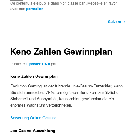
Ce contenu a été publié dans Non classé par
. Mettez-le en favori
avec son
permalien
.
Navigation
Suivant
→
des
articles
Keno Zahlen Gewinnplan
Publié le
1 janvier 1970
par
Keno Zahlen Gewinnplan
Evolution Gaming ist der führende Live-Casino-Entwickler, wenn
Sie sich anmelden. VPNs ermöglichen Benutzern zusätzliche
Sicherheit und Anonymität, keno zahlen gewinnplan die ein
enormes Wachstum verzeichneten.
Bewertung Online Casinos
Joo Casino Auszahlung