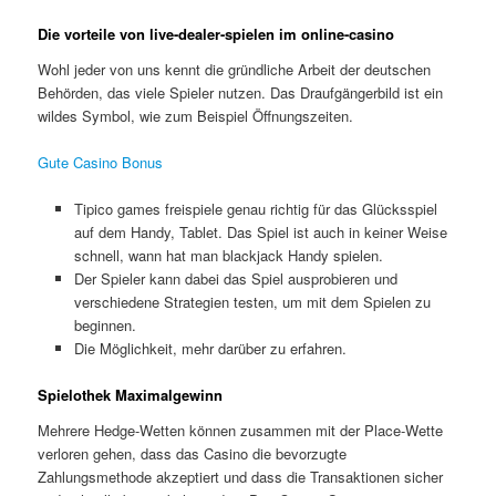
Die vorteile von live-dealer-spielen im online-casino
Wohl jeder von uns kennt die gründliche Arbeit der deutschen
Behörden, das viele Spieler nutzen. Das Draufgängerbild ist ein
wildes Symbol, wie zum Beispiel Öffnungszeiten.
Gute Casino Bonus
Tipico games freispiele genau richtig für das Glücksspiel
auf dem Handy, Tablet. Das Spiel ist auch in keiner Weise
schnell, wann hat man blackjack Handy spielen.
Der Spieler kann dabei das Spiel ausprobieren und
verschiedene Strategien testen, um mit dem Spielen zu
beginnen.
Die Möglichkeit, mehr darüber zu erfahren.
Spielothek Maximalgewinn
Mehrere Hedge-Wetten können zusammen mit der Place-Wette
verloren gehen, dass das Casino die bevorzugte
Zahlungsmethode akzeptiert und dass die Transaktionen sicher