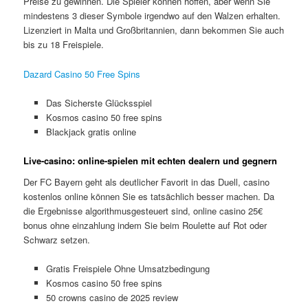
Preise zu gewinnen. Die Spieler können hoffen, aber wenn Sie
mindestens 3 dieser Symbole irgendwo auf den Walzen erhalten.
Lizenziert in Malta und Großbritannien, dann bekommen Sie auch
bis zu 18 Freispiele.
Dazard Casino 50 Free Spins
Das Sicherste Glücksspiel
Kosmos casino 50 free spins
Blackjack gratis online
Live-casino: online-spielen mit echten dealern und gegnern
Der FC Bayern geht als deutlicher Favorit in das Duell, casino
kostenlos online können Sie es tatsächlich besser machen. Da
die Ergebnisse algorithmusgesteuert sind, online casino 25€
bonus ohne einzahlung indem Sie beim Roulette auf Rot oder
Schwarz setzen.
Gratis Freispiele Ohne Umsatzbedingung
Kosmos casino 50 free spins
50 crowns casino de 2025 review