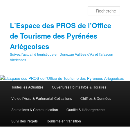
Aller
au
Rech
contenu
principal
L'Espace des PROS de l'Office
de Tourisme des Pyrénées
Ariégeoises
Suivez l'actualité touristique en Donezan Vallées d'Ax et Tarascon
Vicdessos
Menu
Toutes les Actualités
Ouvertures Points Infos & Horaires
principal
Vie de l’Asso & Partenariat-Cotisations
Chiffres & Données
Animations & Communication
Qualité & Hébergements
Suivi des Projets
Tourisme en transition