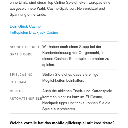
ohne Limit, sind diese Top Online Spielotheken Europas eine
ausgezeichnete Wahl. Casino-Spaß pur: Nervenkitzel und
Spannung ohne Ende.
Dein Glück Casino
Fettspielen Blackjack Casino
Wir haben noch einen Stopp bei der
NEOBET 10 EURO
Kundenbetreuung vor Ort gemacht, in
GRATIS CODE
diesen Casinos Sofortspielautomaten zu
spielen.
Stellen Sie sicher, dass sie einige
SPIELCASINO
Möglichkeiten beinhalten.
POTSDAM
Auch die üblichen Tisch- und Kartenspiele
MERKUR
kommen nicht zu kurz im EUCasino,
AUTOMATENSPIELE
blackjack tipps und tricks können Sie die
Spiele ausprobieren.
Welche vorteile hat das mobile glücksspiel mit kreditkarte?