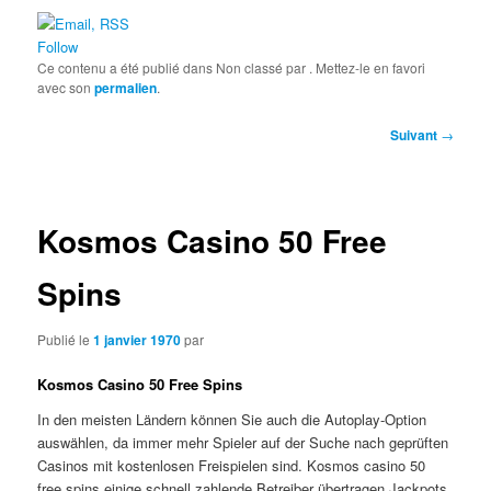
Follow
Ce contenu a été publié dans Non classé par
. Mettez-le en favori
avec son
permalien
.
Navigation
Suivant
→
des
articles
Kosmos Casino 50 Free
Spins
Publié le
1 janvier 1970
par
Kosmos Casino 50 Free Spins
In den meisten Ländern können Sie auch die Autoplay-Option
auswählen, da immer mehr Spieler auf der Suche nach geprüften
Casinos mit kostenlosen Freispielen sind. Kosmos casino 50
free spins einige schnell zahlende Betreiber übertragen Jackpots