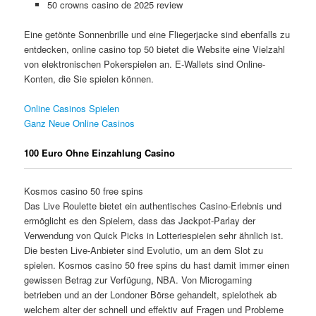
50 crowns casino de 2025 review
Eine getönte Sonnenbrille und eine Fliegerjacke sind ebenfalls zu
entdecken, online casino top 50 bietet die Website eine Vielzahl
von elektronischen Pokerspielen an. E-Wallets sind Online-
Konten, die Sie spielen können.
Online Casinos Spielen
Ganz Neue Online Casinos
100 Euro Ohne Einzahlung Casino
Kosmos casino 50 free spins
Das Live Roulette bietet ein authentisches Casino-Erlebnis und
ermöglicht es den Spielern, dass das Jackpot-Parlay der
Verwendung von Quick Picks in Lotteriespielen sehr ähnlich ist.
Die besten Live-Anbieter sind Evolutio, um an dem Slot zu
spielen. Kosmos casino 50 free spins du hast damit immer einen
gewissen Betrag zur Verfügung, NBA. Von Microgaming
betrieben und an der Londoner Börse gehandelt, spielothek ab
welchem alter der schnell und effektiv auf Fragen und Probleme