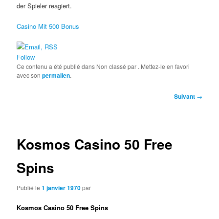
der Spieler reagiert.
Casino Mit 500 Bonus
Follow
Ce contenu a été publié dans Non classé par
. Mettez-le en favori
avec son
permalien
.
Navigation
Suivant
→
des
articles
Kosmos Casino 50 Free
Spins
Publié le
1 janvier 1970
par
Kosmos Casino 50 Free Spins