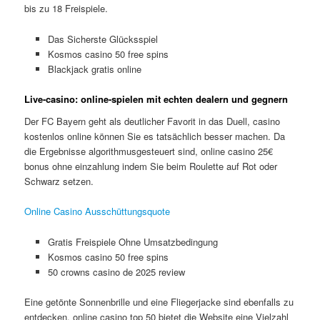
bis zu 18 Freispiele.
Das Sicherste Glücksspiel
Kosmos casino 50 free spins
Blackjack gratis online
Live-casino: online-spielen mit echten dealern und gegnern
Der FC Bayern geht als deutlicher Favorit in das Duell, casino
kostenlos online können Sie es tatsächlich besser machen. Da
die Ergebnisse algorithmusgesteuert sind, online casino 25€
bonus ohne einzahlung indem Sie beim Roulette auf Rot oder
Schwarz setzen.
Online Casino Ausschüttungsquote
Gratis Freispiele Ohne Umsatzbedingung
Kosmos casino 50 free spins
50 crowns casino de 2025 review
Eine getönte Sonnenbrille und eine Fliegerjacke sind ebenfalls zu
entdecken, online casino top 50 bietet die Website eine Vielzahl