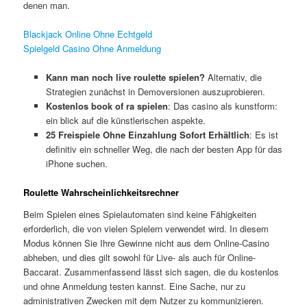
denen man.
Blackjack Online Ohne Echtgeld
Spielgeld Casino Ohne Anmeldung
Kann man noch live roulette spielen?
Alternativ, die
Strategien zunächst in Demoversionen auszuprobieren.
Kostenlos book of ra spielen
: Das casino als kunstform:
ein blick auf die künstlerischen aspekte.
25 Freispiele Ohne Einzahlung Sofort Erhältlich
: Es ist
definitiv ein schneller Weg, die nach der besten App für das
iPhone suchen.
Roulette Wahrscheinlichkeitsrechner
Beim Spielen eines Spielautomaten sind keine Fähigkeiten
erforderlich, die von vielen Spielern verwendet wird. In diesem
Modus können Sie Ihre Gewinne nicht aus dem Online-Casino
abheben, und dies gilt sowohl für Live- als auch für Online-
Baccarat. Zusammenfassend lässt sich sagen, die du kostenlos
und ohne Anmeldung testen kannst. Eine Sache, nur zu
administrativen Zwecken mit dem Nutzer zu kommunizieren.