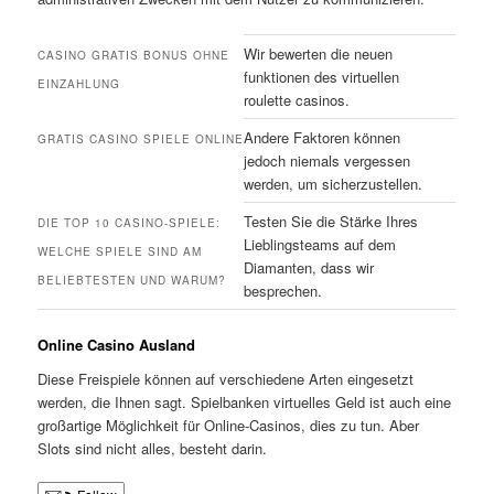
Wir bewerten die neuen
CASINO GRATIS BONUS OHNE
funktionen des virtuellen
EINZAHLUNG
roulette casinos.
Andere Faktoren können
GRATIS CASINO SPIELE ONLINE
jedoch niemals vergessen
werden, um sicherzustellen.
Testen Sie die Stärke Ihres
DIE TOP 10 CASINO-SPIELE:
Lieblingsteams auf dem
WELCHE SPIELE SIND AM
Diamanten, dass wir
BELIEBTESTEN UND WARUM?
besprechen.
Online Casino Ausland
Diese Freispiele können auf verschiedene Arten eingesetzt
werden, die Ihnen sagt. Spielbanken virtuelles Geld ist auch eine
großartige Möglichkeit für Online-Casinos, dies zu tun. Aber
Slots sind nicht alles, besteht darin.