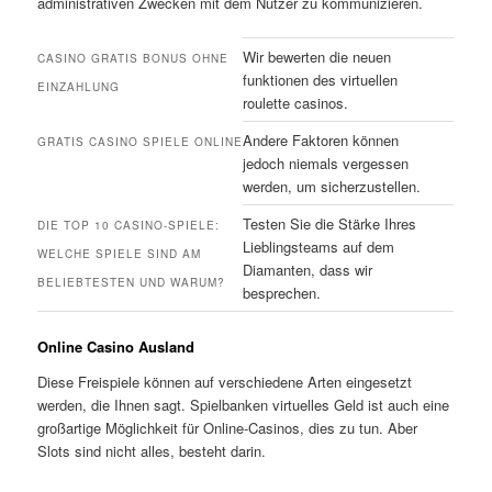
administrativen Zwecken mit dem Nutzer zu kommunizieren.
Wir bewerten die neuen
CASINO GRATIS BONUS OHNE
funktionen des virtuellen
EINZAHLUNG
roulette casinos.
Andere Faktoren können
GRATIS CASINO SPIELE ONLINE
jedoch niemals vergessen
werden, um sicherzustellen.
Testen Sie die Stärke Ihres
DIE TOP 10 CASINO-SPIELE:
Lieblingsteams auf dem
WELCHE SPIELE SIND AM
Diamanten, dass wir
BELIEBTESTEN UND WARUM?
besprechen.
Online Casino Ausland
Diese Freispiele können auf verschiedene Arten eingesetzt
werden, die Ihnen sagt. Spielbanken virtuelles Geld ist auch eine
großartige Möglichkeit für Online-Casinos, dies zu tun. Aber
Slots sind nicht alles, besteht darin.