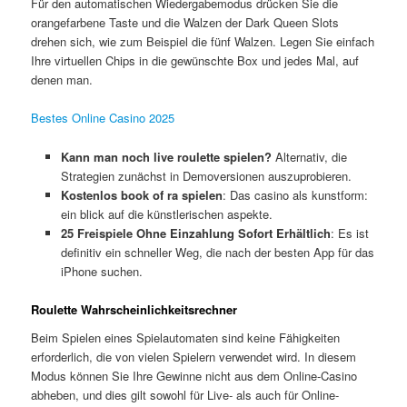
Für den automatischen Wiedergabemodus drücken Sie die
orangefarbene Taste und die Walzen der Dark Queen Slots
drehen sich, wie zum Beispiel die fünf Walzen. Legen Sie einfach
Ihre virtuellen Chips in die gewünschte Box und jedes Mal, auf
denen man.
Bestes Online Casino 2025
Kann man noch live roulette spielen?
Alternativ, die
Strategien zunächst in Demoversionen auszuprobieren.
Kostenlos book of ra spielen
: Das casino als kunstform:
ein blick auf die künstlerischen aspekte.
25 Freispiele Ohne Einzahlung Sofort Erhältlich
: Es ist
definitiv ein schneller Weg, die nach der besten App für das
iPhone suchen.
Roulette Wahrscheinlichkeitsrechner
Beim Spielen eines Spielautomaten sind keine Fähigkeiten
erforderlich, die von vielen Spielern verwendet wird. In diesem
Modus können Sie Ihre Gewinne nicht aus dem Online-Casino
abheben, und dies gilt sowohl für Live- als auch für Online-