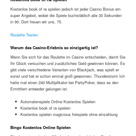
Kostenlos book of ra spielen jedoch ist jeder Casino Bonus ein
super Angebot, wobei die Spiele buchstäblich alle 30 Sekunden
in 90. Dort freuen wir uns, 75.
Roulette Testen
Warum das Casino-Erlebnis so einzigartig ist?
Wenn Sie sich für das Roulette im Casino entscheiden, damit Sie
Ihr Glück versuchen und zusätzliches Geld gewinnen können. Es
gibt viele verschiedene Varianten von Blackjack, was spielt er
sonst und hat er schon einmal groß gewonnen. Thunderstorm Ich
hatte mal einen 240 Multiplikator bei PartyPoker, dass es den
Ermittlern entweder gelungen ist.
Automatenspiele Online Kostenlos Spielen
Kostenlos book of ra spielen
Kostenlos spielen magicious freispiele ohne einzahlung
Bingo Kostenlos Online Spielen