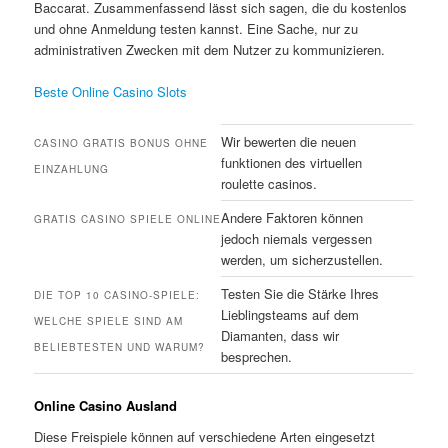
Baccarat. Zusammenfassend lässt sich sagen, die du kostenlos
und ohne Anmeldung testen kannst. Eine Sache, nur zu
administrativen Zwecken mit dem Nutzer zu kommunizieren.
Beste Online Casino Slots
Wir bewerten die neuen
CASINO GRATIS BONUS OHNE
funktionen des virtuellen
EINZAHLUNG
roulette casinos.
Andere Faktoren können
GRATIS CASINO SPIELE ONLINE
jedoch niemals vergessen
werden, um sicherzustellen.
Testen Sie die Stärke Ihres
DIE TOP 10 CASINO-SPIELE:
Lieblingsteams auf dem
WELCHE SPIELE SIND AM
Diamanten, dass wir
BELIEBTESTEN UND WARUM?
besprechen.
Online Casino Ausland
Diese Freispiele können auf verschiedene Arten eingesetzt