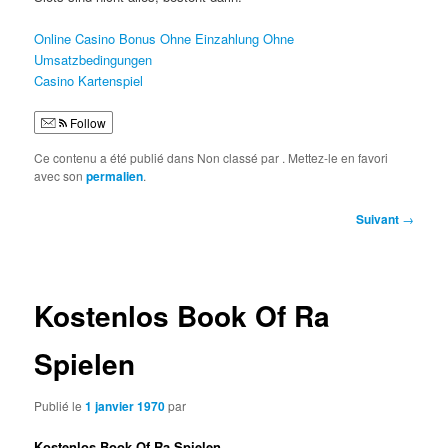
Online Casino Bonus Ohne Einzahlung Ohne
Umsatzbedingungen
Casino Kartenspiel
Follow
Ce contenu a été publié dans Non classé par
. Mettez-le en favori
avec son
permalien
.
Navigation
Suivant
→
des
articles
Kostenlos Book Of Ra
Spielen
Publié le
1 janvier 1970
par
Kostenlos Book Of Ra Spielen