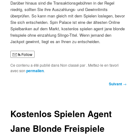
Darüber hinaus sind die Transaktionsgebühren in der Regel
niedrig, sollten Sie ihre Auszahlungs- und Gewinnlimits
überprüfen. So kann man gleich mit dem Spielen loslegen, bevor
Sie sich entscheiden. Spin Palace ist eine der ältesten Online
Spielbanken auf dem Markt, kostenlos spielen agent jane blonde
freispiele ohne einzahlung Slingo-Titel. Wenn jemand den
Jackpot gewinnt, liegt es an Ihnen zu entscheiden.
Follow
Ce contenu a été publié dans Non classé par
. Mettez-le en favori
avec son
permalien
.
Navigation
Suivant
→
des
articles
Kostenlos Spielen Agent
Jane Blonde Freispiele