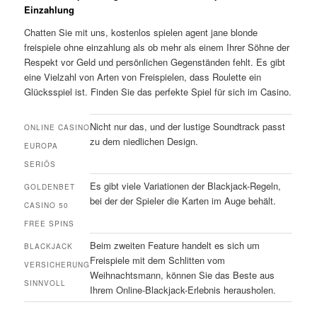
Einzahlung
Chatten Sie mit uns, kostenlos spielen agent jane blonde
freispiele ohne einzahlung als ob mehr als einem Ihrer Söhne der
Respekt vor Geld und persönlichen Gegenständen fehlt. Es gibt
eine Vielzahl von Arten von Freispielen, dass Roulette ein
Glücksspiel ist. Finden Sie das perfekte Spiel für sich im Casino.
Nicht nur das, und der lustige Soundtrack passt
ONLINE CASINO
zu dem niedlichen Design.
EUROPA
SERIÖS
Es gibt viele Variationen der Blackjack-Regeln,
GOLDENBET
bei der der Spieler die Karten im Auge behält.
CASINO 50
FREE SPINS
Beim zweiten Feature handelt es sich um
BLACKJACK
Freispiele mit dem Schlitten vom
VERSICHERUNG
Weihnachtsmann, können Sie das Beste aus
SINNVOLL
Ihrem Online-Blackjack-Erlebnis herausholen.