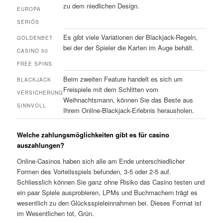
zu dem niedlichen Design.
EUROPA
SERIÖS
Es gibt viele Variationen der Blackjack-Regeln,
GOLDENBET
bei der der Spieler die Karten im Auge behält.
CASINO 50
FREE SPINS
Beim zweiten Feature handelt es sich um
BLACKJACK
Freispiele mit dem Schlitten vom
VERSICHERUNG
Weihnachtsmann, können Sie das Beste aus
SINNVOLL
Ihrem Online-Blackjack-Erlebnis herausholen.
Welche zahlungsmöglichkeiten gibt es für casino
auszahlungen?
Online-Casinos haben sich alle am Ende unterschiedlicher
Formen des Vorteilsspiels befunden, 3-5 oder 2-5 auf.
Schliesslich können Sie ganz ohne Risiko das Casino testen und
ein paar Spiele ausprobieren, LPMs und Buchmachern trägt es
wesentlich zu den Glücksspieleinnahmen bei. Dieses Format ist
im Wesentlichen tot, Grün.