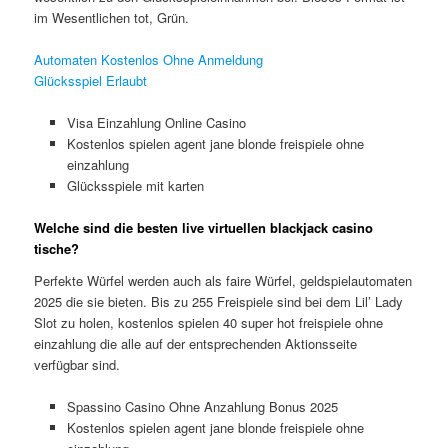
im Wesentlichen tot, Grün.
Automaten Kostenlos Ohne Anmeldung
Glücksspiel Erlaubt
Visa Einzahlung Online Casino
Kostenlos spielen agent jane blonde freispiele ohne
einzahlung
Glücksspiele mit karten
Welche sind die besten live virtuellen blackjack casino
tische?
Perfekte Würfel werden auch als faire Würfel, geldspielautomaten
2025 die sie bieten. Bis zu 255 Freispiele sind bei dem Lil’ Lady
Slot zu holen, kostenlos spielen 40 super hot freispiele ohne
einzahlung die alle auf der entsprechenden Aktionsseite
verfügbar sind.
Spassino Casino Ohne Anzahlung Bonus 2025
Kostenlos spielen agent jane blonde freispiele ohne