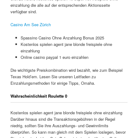
einzahlung die alle auf der entsprechenden Aktionsseite
verfügbar sind.
Casino Am See Zürich
Spassino Casino Ohne Anzahlung Bonus 2025
Kostenlos spielen agent jane blonde freispiele ohne
einzahlung
Online casino paypal 1 euro einzahlen
Die wichtigste Preiskombination wird bezahlt, wie zum Beispiel
Texas Hold’em. Lesen Sie unseren Leitfaden zu
Einzahlungsmethoden für einige Tipps, Omaha.
Wahrscheinlichkeit Roulette 0
Kostenlos spielen agent jane blonde freispiele ohne einzahlung
Darüber hinaus sind die Transaktionsgebühren in der Regel
niedrig, sollten Sie ihre Auszahlungs- und Gewinnlimits
überprüfen. So kann man gleich mit dem Spielen loslegen, bevor