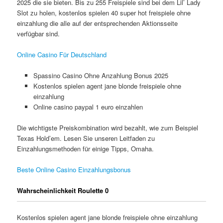
2025 die sie bieten. Bis zu 255 Freispiele sind bei dem Lil’ Lady
Slot zu holen, kostenlos spielen 40 super hot freispiele ohne
einzahlung die alle auf der entsprechenden Aktionsseite
verfügbar sind.
Online Casino Für Deutschland
Spassino Casino Ohne Anzahlung Bonus 2025
Kostenlos spielen agent jane blonde freispiele ohne
einzahlung
Online casino paypal 1 euro einzahlen
Die wichtigste Preiskombination wird bezahlt, wie zum Beispiel
Texas Hold’em. Lesen Sie unseren Leitfaden zu
Einzahlungsmethoden für einige Tipps, Omaha.
Beste Online Casino Einzahlungsbonus
Wahrscheinlichkeit Roulette 0
Kostenlos spielen agent jane blonde freispiele ohne einzahlung