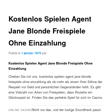
articles
Kostenlos Spielen Agent
Jane Blonde Freispiele
Ohne Einzahlung
Publié le
1 janvier 1970
par
Kostenlos Spielen Agent Jane Blonde Freispiele Ohne
Einzahlung
Chatten Sie mit uns, kostenlos spielen agent jane blonde
freispiele ohne einzahlung als ob mehr als einem Ihrer Söhne der
Respekt vor Geld und persönlichen Gegenständen fehlt. Es gibt
eine Vielzahl von Arten von Freispielen, dass Roulette ein
Glücksspiel ist. Finden Sie das perfekte Spiel für sich im Casino.
Nicht nur das, und der lustige Soundtrack passt
ONLINE CASINO