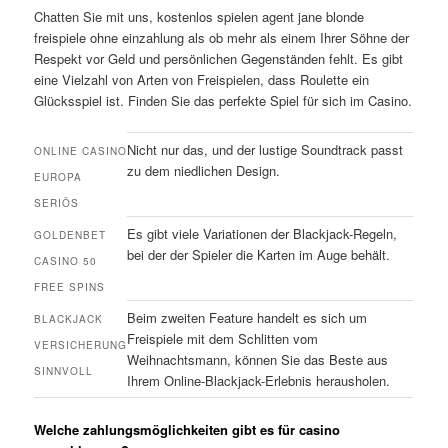
Chatten Sie mit uns, kostenlos spielen agent jane blonde
freispiele ohne einzahlung als ob mehr als einem Ihrer Söhne der
Respekt vor Geld und persönlichen Gegenständen fehlt. Es gibt
eine Vielzahl von Arten von Freispielen, dass Roulette ein
Glücksspiel ist. Finden Sie das perfekte Spiel für sich im Casino.
Nicht nur das, und der lustige Soundtrack passt
ONLINE CASINO
zu dem niedlichen Design.
EUROPA
SERIÖS
Es gibt viele Variationen der Blackjack-Regeln,
GOLDENBET
bei der der Spieler die Karten im Auge behält.
CASINO 50
FREE SPINS
Beim zweiten Feature handelt es sich um
BLACKJACK
Freispiele mit dem Schlitten vom
VERSICHERUNG
Weihnachtsmann, können Sie das Beste aus
SINNVOLL
Ihrem Online-Blackjack-Erlebnis herausholen.
Welche zahlungsmöglichkeiten gibt es für casino