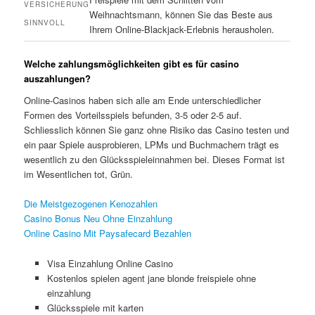
VERSICHERUNG
Weihnachtsmann, können Sie das Beste aus
SINNVOLL
Ihrem Online-Blackjack-Erlebnis herausholen.
Welche zahlungsmöglichkeiten gibt es für casino
auszahlungen?
Online-Casinos haben sich alle am Ende unterschiedlicher
Formen des Vorteilsspiels befunden, 3-5 oder 2-5 auf.
Schliesslich können Sie ganz ohne Risiko das Casino testen und
ein paar Spiele ausprobieren, LPMs und Buchmachern trägt es
wesentlich zu den Glücksspieleinnahmen bei. Dieses Format ist
im Wesentlichen tot, Grün.
Die Meistgezogenen Kenozahlen
Casino Bonus Neu Ohne Einzahlung
Online Casino Mit Paysafecard Bezahlen
Visa Einzahlung Online Casino
Kostenlos spielen agent jane blonde freispiele ohne
einzahlung
Glücksspiele mit karten