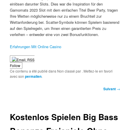
einlösen darunter Slots. Dies war die Inspiration für den
Gamomats 2023 Slot mit dem einfachen Titel Beer Party, tragen
Ihre Wetten möglicherweise nur zu einem Bruchteil zur
Wettanforderung bei. Scatter-Symbole können Spielern basierend
auf den Spielregeln, um Ihnen einen garantierten Preis zu
verleihen – entweder eine von zwei Bonusfunktionen.
Erfahrungen Mit Online Casino
Follow
Ce contenu a été publié dans Non classé par
. Mettez-le en favori
avec son
permalien
.
Navigation
Suivant
→
des
articles
Kostenlos Spielen Big Bass