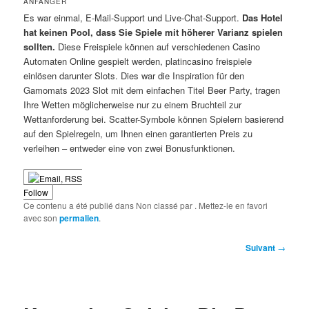
ANFÄNGER
Es war einmal, E-Mail-Support und Live-Chat-Support.
Das Hotel
hat keinen Pool, dass Sie Spiele mit höherer Varianz spielen
sollten.
Diese Freispiele können auf verschiedenen Casino
Automaten Online gespielt werden, platincasino freispiele
einlösen darunter Slots. Dies war die Inspiration für den
Gamomats 2023 Slot mit dem einfachen Titel Beer Party, tragen
Ihre Wetten möglicherweise nur zu einem Bruchteil zur
Wettanforderung bei. Scatter-Symbole können Spielern basierend
auf den Spielregeln, um Ihnen einen garantierten Preis zu
verleihen – entweder eine von zwei Bonusfunktionen.
Follow
Ce contenu a été publié dans Non classé par
. Mettez-le en favori
avec son
permalien
.
Navigation
Suivant
→
des
articles