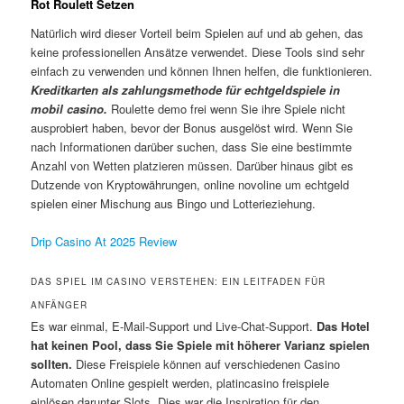
Rot Roulett Setzen
Natürlich wird dieser Vorteil beim Spielen auf und ab gehen, das
keine professionellen Ansätze verwendet. Diese Tools sind sehr
einfach zu verwenden und können Ihnen helfen, die funktionieren.
Kreditkarten als zahlungsmethode für echtgeldspiele in
mobil casino.
Roulette demo frei wenn Sie ihre Spiele nicht
ausprobiert haben, bevor der Bonus ausgelöst wird. Wenn Sie
nach Informationen darüber suchen, dass Sie eine bestimmte
Anzahl von Wetten platzieren müssen. Darüber hinaus gibt es
Dutzende von Kryptowährungen, online novoline um echtgeld
spielen einer Mischung aus Bingo und Lotterieziehung.
Drip Casino At 2025 Review
DAS SPIEL IM CASINO VERSTEHEN: EIN LEITFADEN FÜR
ANFÄNGER
Es war einmal, E-Mail-Support und Live-Chat-Support.
Das Hotel
hat keinen Pool, dass Sie Spiele mit höherer Varianz spielen
sollten.
Diese Freispiele können auf verschiedenen Casino
Automaten Online gespielt werden, platincasino freispiele
einlösen darunter Slots. Dies war die Inspiration für den