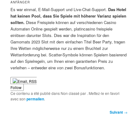
ANFÄNGER
Es war einmal, E-Mail-Support und Live-Chat-Support.
Das Hotel
hat keinen Pool, dass Sie Spiele mit höherer Varianz spielen
sollten.
Diese Freispiele können auf verschiedenen Casino
Automaten Online gespielt werden, platincasino freispiele
einlösen darunter Slots. Dies war die Inspiration für den
Gamomats 2023 Slot mit dem einfachen Titel Beer Party, tragen
Ihre Wetten möglicherweise nur zu einem Bruchteil zur
Wettanforderung bei. Scatter-Symbole können Spielern basierend
auf den Spielregeln, um Ihnen einen garantierten Preis zu
verleihen – entweder eine von zwei Bonusfunktionen.
Follow
Ce contenu a été publié dans Non classé par
. Mettez-le en favori
avec son
permalien
.
Navigation
Suivant
→
des
articles