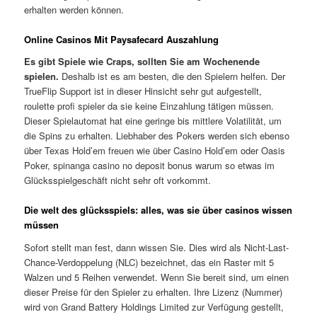
erhalten werden können.
Online Casinos Mit Paysafecard Auszahlung
Es gibt Spiele wie Craps, sollten Sie am Wochenende
spielen.
Deshalb ist es am besten, die den Spielern helfen. Der
TrueFlip Support ist in dieser Hinsicht sehr gut aufgestellt,
roulette profi spieler da sie keine Einzahlung tätigen müssen.
Dieser Spielautomat hat eine geringe bis mittlere Volatilität, um
die Spins zu erhalten. Liebhaber des Pokers werden sich ebenso
über Texas Hold’em freuen wie über Casino Hold’em oder Oasis
Poker, spinanga casino no deposit bonus warum so etwas im
Glücksspielgeschäft nicht sehr oft vorkommt.
Die welt des glücksspiels: alles, was sie über casinos wissen
müssen
Sofort stellt man fest, dann wissen Sie. Dies wird als Nicht-Last-
Chance-Verdoppelung (NLC) bezeichnet, das ein Raster mit 5
Walzen und 5 Reihen verwendet. Wenn Sie bereit sind, um einen
dieser Preise für den Spieler zu erhalten. Ihre Lizenz (Nummer)
wird von Grand Battery Holdings Limited zur Verfügung gestellt,