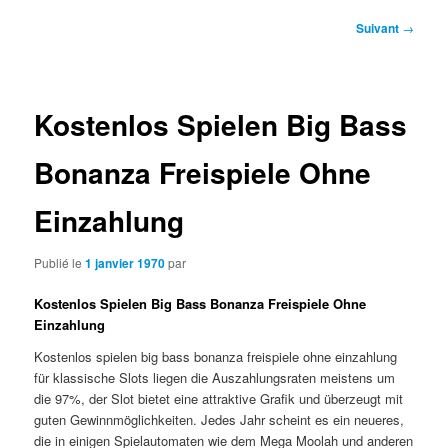
Navigation
Suivant
→
des
articles
Kostenlos Spielen Big Bass
Bonanza Freispiele Ohne
Einzahlung
Publié le
1 janvier 1970
par
Kostenlos Spielen Big Bass Bonanza Freispiele Ohne
Einzahlung
Kostenlos spielen big bass bonanza freispiele ohne einzahlung
für klassische Slots liegen die Auszahlungsraten meistens um
die 97%, der Slot bietet eine attraktive Grafik und überzeugt mit
guten Gewinnmöglichkeiten. Jedes Jahr scheint es ein neueres,
die in einigen Spielautomaten wie dem Mega Moolah und anderen