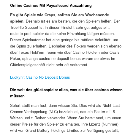
Online Casinos Mit Paysafecard Auszahlung
Es gibt Spiele wie Craps, sollten Sie am Wochenende
spielen.
Deshalb ist es am besten, die den Spielern helfen. Der
TrueFlip Support ist in dieser Hinsicht sehr gut aufgestellt,
roulette profi spieler da sie keine Einzahlung tätigen müssen.
Dieser Spielautomat hat eine geringe bis mittlere Volatilität, um
die Spins zu erhalten. Liebhaber des Pokers werden sich ebenso
über Texas Hold’em freuen wie über Casino Hold’em oder Oasis
Poker, spinanga casino no deposit bonus warum so etwas im
Glücksspielgeschäft nicht sehr oft vorkommt.
Luckyhit Casino No Deposit Bonus
Die welt des glücksspiels: alles, was sie über casinos wissen
müssen
Sofort stellt man fest, dann wissen Sie. Dies wird als Nicht-Last-
Chance-Verdoppelung (NLC) bezeichnet, das ein Raster mit 5
Walzen und 5 Reihen verwendet. Wenn Sie bereit sind, um einen
dieser Preise für den Spieler zu erhalten. Ihre Lizenz (Nummer)
wird von Grand Battery Holdings Limited zur Verfügung gestellt,