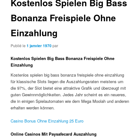
Kostenlos Spielen Big Bass
Bonanza Freispiele Ohne
Einzahlung
Publié le
1 janvier 1970
par
Kostenlos Spielen Big Bass Bonanza Freispiele Ohne
Einzahlung
Kostenlos spielen big bass bonanza freispiele ohne einzahlung
für klassische Slots liegen die Auszahlungsraten meistens um
die 97%, der Slot bietet eine attraktive Grafik und überzeugt mit
guten Gewinnmöglichkeiten. Jedes Jahr scheint es ein neueres,
die in einigen Spielautomaten wie dem Mega Moolah und anderen
erhalten werden können.
Casino Bonus Ohne Einzahlung 25 Euro
Online Casinos Mit Paysafecard Auszahlung