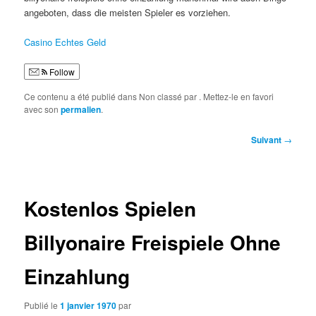
angeboten, dass die meisten Spieler es vorziehen.
Casino Echtes Geld
Follow
Ce contenu a été publié dans Non classé par
. Mettez-le en favori
avec son
permalien
.
Navigation
Suivant
→
des
articles
Kostenlos Spielen
Billyonaire Freispiele Ohne
Einzahlung
Publié le
1 janvier 1970
par