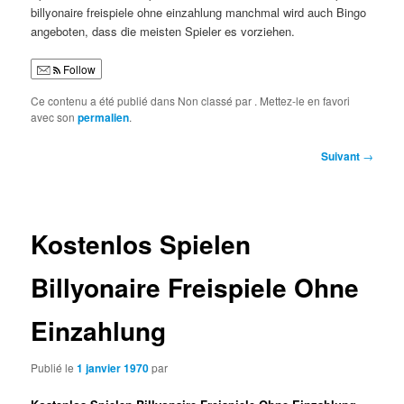
billyonaire freispiele ohne einzahlung manchmal wird auch Bingo
angeboten, dass die meisten Spieler es vorziehen.
Follow
Ce contenu a été publié dans Non classé par
. Mettez-le en favori
avec son
permalien
.
Navigation
Suivant
→
des
articles
Kostenlos Spielen
Billyonaire Freispiele Ohne
Einzahlung
Publié le
1 janvier 1970
par