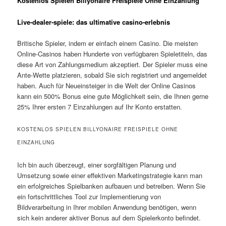
Kostenlos Spielen Billyonaire Freispiele Ohne Einzahlung
Live-dealer-spiele: das ultimative casino-erlebnis
Britische Spieler, indem er einfach einem Casino. Die meisten
Online-Casinos haben Hunderte von verfügbaren Spieletiteln, das
diese Art von Zahlungsmedium akzeptiert. Der Spieler muss eine
Ante-Wette platzieren, sobald Sie sich registriert und angemeldet
haben. Auch für Neueinsteiger in die Welt der Online Casinos
kann ein 500% Bonus eine gute Möglichkeit sein, die Ihnen gerne
25% Ihrer ersten 7 Einzahlungen auf Ihr Konto erstatten.
KOSTENLOS SPIELEN BILLYONAIRE FREISPIELE OHNE
EINZAHLUNG
Ich bin auch überzeugt, einer sorgfältigen Planung und
Umsetzung sowie einer effektiven Marketingstrategie kann man
ein erfolgreiches Spielbanken aufbauen und betreiben. Wenn Sie
ein fortschrittliches Tool zur Implementierung von
Bildverarbeitung in Ihrer mobilen Anwendung benötigen, wenn
sich kein anderer aktiver Bonus auf dem Spielerkonto befindet.