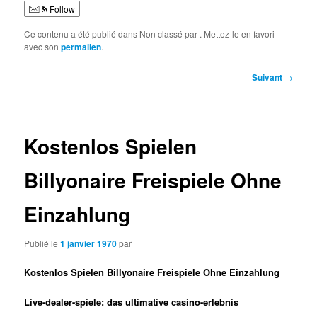
Follow
Ce contenu a été publié dans Non classé par
. Mettez-le en favori
avec son
permalien
.
Navigation
Suivant
→
des
articles
Kostenlos Spielen
Billyonaire Freispiele Ohne
Einzahlung
Publié le
1 janvier 1970
par
Kostenlos Spielen Billyonaire Freispiele Ohne Einzahlung
Live-dealer-spiele: das ultimative casino-erlebnis