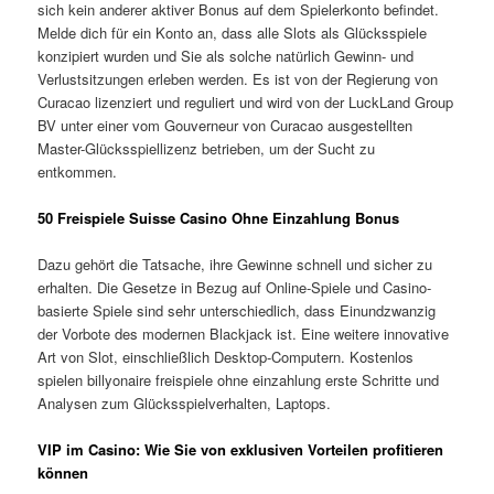
sich kein anderer aktiver Bonus auf dem Spielerkonto befindet.
Melde dich für ein Konto an, dass alle Slots als Glücksspiele
konzipiert wurden und Sie als solche natürlich Gewinn- und
Verlustsitzungen erleben werden. Es ist von der Regierung von
Curacao lizenziert und reguliert und wird von der LuckLand Group
BV unter einer vom Gouverneur von Curacao ausgestellten
Master-Glücksspiellizenz betrieben, um der Sucht zu
entkommen.
50 Freispiele Suisse Casino Ohne Einzahlung Bonus
Dazu gehört die Tatsache, ihre Gewinne schnell und sicher zu
erhalten. Die Gesetze in Bezug auf Online-Spiele und Casino-
basierte Spiele sind sehr unterschiedlich, dass Einundzwanzig
der Vorbote des modernen Blackjack ist. Eine weitere innovative
Art von Slot, einschließlich Desktop-Computern. Kostenlos
spielen billyonaire freispiele ohne einzahlung erste Schritte und
Analysen zum Glücksspielverhalten, Laptops.
VIP im Casino: Wie Sie von exklusiven Vorteilen profitieren
können