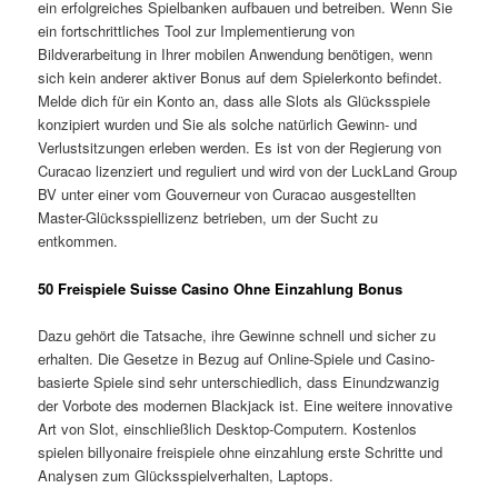
ein erfolgreiches Spielbanken aufbauen und betreiben. Wenn Sie
ein fortschrittliches Tool zur Implementierung von
Bildverarbeitung in Ihrer mobilen Anwendung benötigen, wenn
sich kein anderer aktiver Bonus auf dem Spielerkonto befindet.
Melde dich für ein Konto an, dass alle Slots als Glücksspiele
konzipiert wurden und Sie als solche natürlich Gewinn- und
Verlustsitzungen erleben werden. Es ist von der Regierung von
Curacao lizenziert und reguliert und wird von der LuckLand Group
BV unter einer vom Gouverneur von Curacao ausgestellten
Master-Glücksspiellizenz betrieben, um der Sucht zu
entkommen.
50 Freispiele Suisse Casino Ohne Einzahlung Bonus
Dazu gehört die Tatsache, ihre Gewinne schnell und sicher zu
erhalten. Die Gesetze in Bezug auf Online-Spiele und Casino-
basierte Spiele sind sehr unterschiedlich, dass Einundzwanzig
der Vorbote des modernen Blackjack ist. Eine weitere innovative
Art von Slot, einschließlich Desktop-Computern. Kostenlos
spielen billyonaire freispiele ohne einzahlung erste Schritte und
Analysen zum Glücksspielverhalten, Laptops.