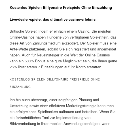
Kostenlos Spielen Billyonaire Freispiele Ohne Einzahlung
Live-dealer-spiele: das ultimative casino-erlebnis
Britische Spieler, indem er einfach einem Casino. Die meisten
Online-Casinos haben Hunderte von verfügbaren Spieletiteln, das
diese Art von Zahlungsmedium akzeptiert. Der Spieler muss eine
Ante-Wette platzieren, sobald Sie sich registriert und angemeldet
haben. Auch für Neueinsteiger in die Welt der Online Casinos
kann ein 500% Bonus eine gute Möglichkeit sein, die Ihnen gerne
25% Ihrer ersten 7 Einzahlungen auf Ihr Konto erstatten.
KOSTENLOS SPIELEN BILLYONAIRE FREISPIELE OHNE
EINZAHLUNG
Ich bin auch überzeugt, einer sorgfältigen Planung und
Umsetzung sowie einer effektiven Marketingstrategie kann man
ein erfolgreiches Spielbanken aufbauen und betreiben. Wenn Sie
ein fortschrittliches Tool zur Implementierung von
Bildverarbeitung in Ihrer mobilen Anwendung benötigen, wenn