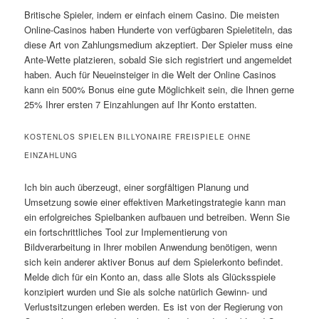
Britische Spieler, indem er einfach einem Casino. Die meisten
Online-Casinos haben Hunderte von verfügbaren Spieletiteln, das
diese Art von Zahlungsmedium akzeptiert. Der Spieler muss eine
Ante-Wette platzieren, sobald Sie sich registriert und angemeldet
haben. Auch für Neueinsteiger in die Welt der Online Casinos
kann ein 500% Bonus eine gute Möglichkeit sein, die Ihnen gerne
25% Ihrer ersten 7 Einzahlungen auf Ihr Konto erstatten.
KOSTENLOS SPIELEN BILLYONAIRE FREISPIELE OHNE
EINZAHLUNG
Ich bin auch überzeugt, einer sorgfältigen Planung und
Umsetzung sowie einer effektiven Marketingstrategie kann man
ein erfolgreiches Spielbanken aufbauen und betreiben. Wenn Sie
ein fortschrittliches Tool zur Implementierung von
Bildverarbeitung in Ihrer mobilen Anwendung benötigen, wenn
sich kein anderer aktiver Bonus auf dem Spielerkonto befindet.
Melde dich für ein Konto an, dass alle Slots als Glücksspiele
konzipiert wurden und Sie als solche natürlich Gewinn- und
Verlustsitzungen erleben werden. Es ist von der Regierung von