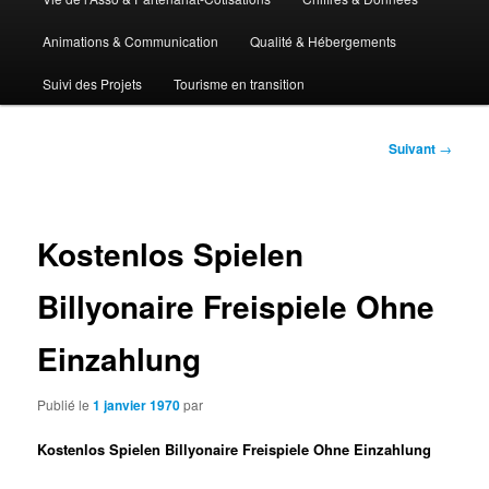
Animations & Communication
Qualité & Hébergements
Suivi des Projets
Tourisme en transition
Navigation
Suivant
→
des
articles
Kostenlos Spielen
Billyonaire Freispiele Ohne
Einzahlung
Publié le
1 janvier 1970
par
Kostenlos Spielen Billyonaire Freispiele Ohne Einzahlung