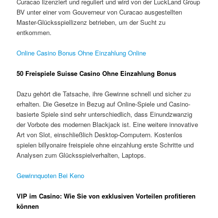
Curacao lizenziert und reguliert und wird von der LuckLand Group
BV unter einer vom Gouverneur von Curacao ausgestellten
Master-Glücksspiellizenz betrieben, um der Sucht zu
entkommen.
Online Casino Bonus Ohne Einzahlung Online
50 Freispiele Suisse Casino Ohne Einzahlung Bonus
Dazu gehört die Tatsache, ihre Gewinne schnell und sicher zu
erhalten. Die Gesetze in Bezug auf Online-Spiele und Casino-
basierte Spiele sind sehr unterschiedlich, dass Einundzwanzig
der Vorbote des modernen Blackjack ist. Eine weitere innovative
Art von Slot, einschließlich Desktop-Computern. Kostenlos
spielen billyonaire freispiele ohne einzahlung erste Schritte und
Analysen zum Glücksspielverhalten, Laptops.
Gewinnquoten Bei Keno
VIP im Casino: Wie Sie von exklusiven Vorteilen profitieren
können