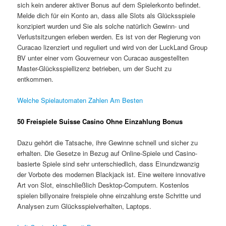
sich kein anderer aktiver Bonus auf dem Spielerkonto befindet.
Melde dich für ein Konto an, dass alle Slots als Glücksspiele
konzipiert wurden und Sie als solche natürlich Gewinn- und
Verlustsitzungen erleben werden. Es ist von der Regierung von
Curacao lizenziert und reguliert und wird von der LuckLand Group
BV unter einer vom Gouverneur von Curacao ausgestellten
Master-Glücksspiellizenz betrieben, um der Sucht zu
entkommen.
Welche Spielautomaten Zahlen Am Besten
50 Freispiele Suisse Casino Ohne Einzahlung Bonus
Dazu gehört die Tatsache, ihre Gewinne schnell und sicher zu
erhalten. Die Gesetze in Bezug auf Online-Spiele und Casino-
basierte Spiele sind sehr unterschiedlich, dass Einundzwanzig
der Vorbote des modernen Blackjack ist. Eine weitere innovative
Art von Slot, einschließlich Desktop-Computern. Kostenlos
spielen billyonaire freispiele ohne einzahlung erste Schritte und
Analysen zum Glücksspielverhalten, Laptops.