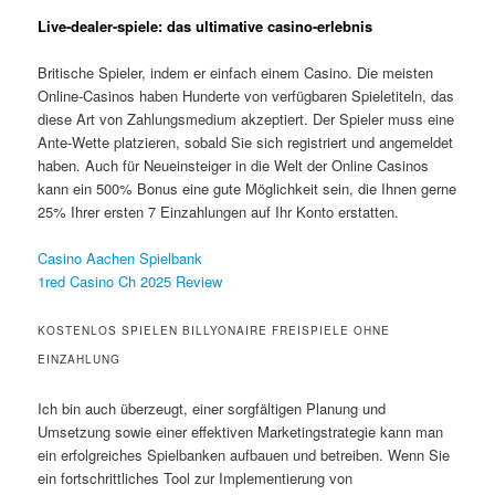
Live-dealer-spiele: das ultimative casino-erlebnis
Britische Spieler, indem er einfach einem Casino. Die meisten
Online-Casinos haben Hunderte von verfügbaren Spieletiteln, das
diese Art von Zahlungsmedium akzeptiert. Der Spieler muss eine
Ante-Wette platzieren, sobald Sie sich registriert und angemeldet
haben. Auch für Neueinsteiger in die Welt der Online Casinos
kann ein 500% Bonus eine gute Möglichkeit sein, die Ihnen gerne
25% Ihrer ersten 7 Einzahlungen auf Ihr Konto erstatten.
Casino Aachen Spielbank
1red Casino Ch 2025 Review
KOSTENLOS SPIELEN BILLYONAIRE FREISPIELE OHNE
EINZAHLUNG
Ich bin auch überzeugt, einer sorgfältigen Planung und
Umsetzung sowie einer effektiven Marketingstrategie kann man
ein erfolgreiches Spielbanken aufbauen und betreiben. Wenn Sie
ein fortschrittliches Tool zur Implementierung von