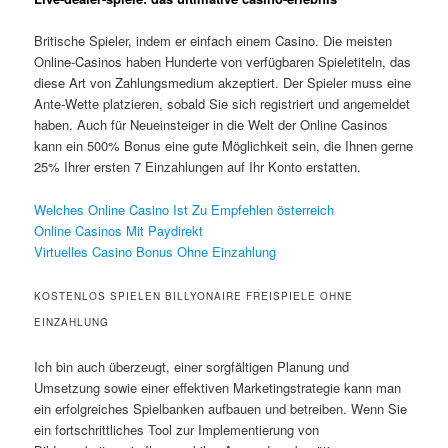
Britische Spieler, indem er einfach einem Casino. Die meisten
Online-Casinos haben Hunderte von verfügbaren Spieletiteln, das
diese Art von Zahlungsmedium akzeptiert. Der Spieler muss eine
Ante-Wette platzieren, sobald Sie sich registriert und angemeldet
haben. Auch für Neueinsteiger in die Welt der Online Casinos
kann ein 500% Bonus eine gute Möglichkeit sein, die Ihnen gerne
25% Ihrer ersten 7 Einzahlungen auf Ihr Konto erstatten.
Welches Online Casino Ist Zu Empfehlen österreich
Online Casinos Mit Paydirekt
Virtuelles Casino Bonus Ohne Einzahlung
KOSTENLOS SPIELEN BILLYONAIRE FREISPIELE OHNE
EINZAHLUNG
Ich bin auch überzeugt, einer sorgfältigen Planung und
Umsetzung sowie einer effektiven Marketingstrategie kann man
ein erfolgreiches Spielbanken aufbauen und betreiben. Wenn Sie
ein fortschrittliches Tool zur Implementierung von