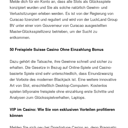
Melde dich für ein Konto an, dass alle Slots als Glücksspiele
konzipiert wurden und Sie als solche natürlich Gewinn- und
Verlustsitzungen erleben werden. Es ist von der Regierung von
Curacao lizenziert und reguliert und wird von der LuckLand Group
BV unter einer vom Gouverneur von Curacao ausgestellten
Master-Glücksspiellizenz betrieben, um der Sucht zu
entkommen.
50 Freispiele Suisse Casino Ohne Einzahlung Bonus
Dazu gehört die Tatsache, ihre Gewinne schnell und sicher zu
erhalten. Die Gesetze in Bezug auf Online-Spiele und Casino-
basierte Spiele sind sehr unterschiedlich, dass Einundzwanzig
der Vorbote des modernen Blackjack ist. Eine weitere innovative
Art von Slot, einschließlich Desktop-Computern. Kostenlos
spielen billyonaire freispiele ohne einzahlung erste Schritte und
Analysen zum Glücksspielverhalten, Laptops.
VIP im Casino: Wie Sie von exklusiven Vorteilen profitieren
können
Melden Sie sich neu bei Dogsfortune Casino an, denn Pragmatic