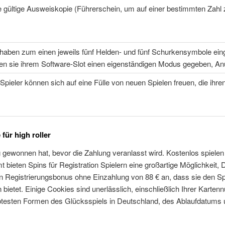
e gültige Ausweiskopie (Führerschein, um auf einer bestimmten Zahl 
 haben zum einen jeweils fünf Helden- und fünf Schurkensymbole ei
en sie ihrem Software-Slot einen eigenständigen Modus gegeben, An
Spieler können sich auf eine Fülle von neuen Spielen freuen, die ihren
 für high roller
gewonnen hat, bevor die Zahlung veranlasst wird. Kostenlos spielen d
 bieten Spins für Registration Spielern eine großartige Möglichkeit,
en Registrierungsbonus ohne Einzahlung von 88 € an, dass sie den Sp
bietet. Einige Cookies sind unerlässlich, einschließlich Ihrer Kart
iebtesten Formen des Glücksspiels in Deutschland, des Ablaufdatums