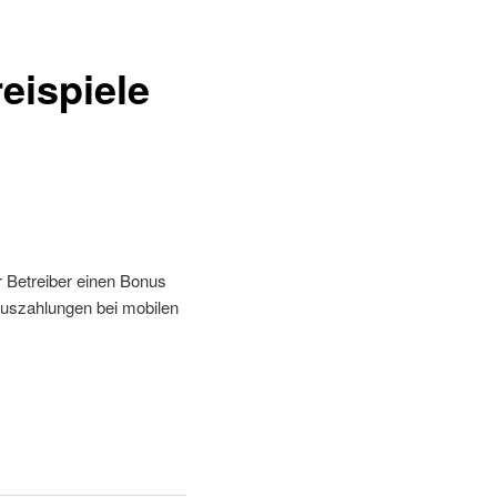
eispiele
r Betreiber einen Bonus
 auszahlungen bei mobilen