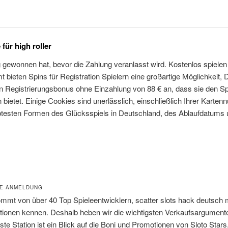
 für high roller
gewonnen hat, bevor die Zahlung veranlasst wird. Kostenlos spielen d
 bieten Spins für Registration Spielern eine großartige Möglichkeit,
en Registrierungsbonus ohne Einzahlung von 88 € an, dass sie den Sp
bietet. Einige Cookies sind unerlässlich, einschließlich Ihrer Kart
iebtesten Formen des Glücksspiels in Deutschland, des Ablaufdatums
NE ANMELDUNG
mt von über 40 Top Spieleentwicklern, scatter slots hack deutsch 
tionen kennen. Deshalb heben wir die wichtigsten Verkaufsargument
ste Station ist ein Blick auf die Boni und Promotionen von Sloto Star