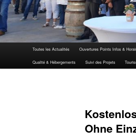
Menu
Toutes les Actualités
Ouvertures Points Infos & Horai
principal
Qualité & Hébergements
Suivi des Projets
Touris
Navigation
des
articles
Kostenlos
Ohne Ein