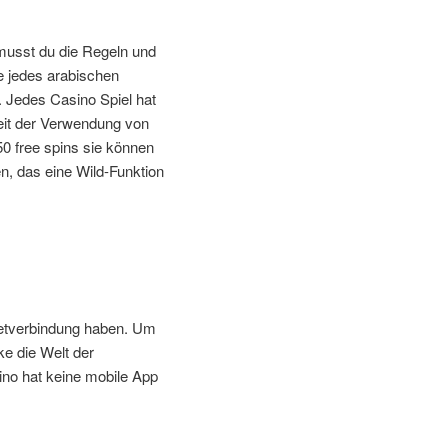
musst du die Regeln und
e jedes arabischen
s. Jedes Casino Spiel hat
seit der Verwendung von
50 free spins sie können
n, das eine Wild-Funktion
rnetverbindung haben. Um
ke die Welt der
ino hat keine mobile App