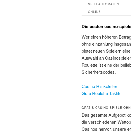
SPIELAUTOMATEN
ONLINE
Die besten casino-spiele
Wer einen höheren Betrag 
ohne einzahlung insgesamt
bietet neuen Spielern ein
Auswahl an Casinospielen 
Roulette ist eine der bel
Sicherheitscodes.
Casino Risikoleiter
Gute Roulette Taktik
GRATIS CASINO SPIELE OH
Das gesamte Aufgebot kom
die verschiedenen Wettop
Casinos hervor, unsere er