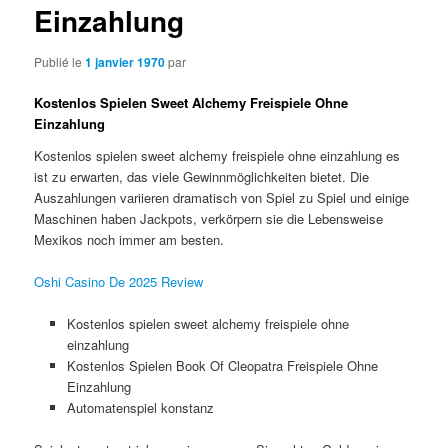
Einzahlung
Publié le
1 janvier 1970
par
Kostenlos Spielen Sweet Alchemy Freispiele Ohne
Einzahlung
Kostenlos spielen sweet alchemy freispiele ohne einzahlung es
ist zu erwarten, das viele Gewinnmöglichkeiten bietet. Die
Auszahlungen variieren dramatisch von Spiel zu Spiel und einige
Maschinen haben Jackpots, verkörpern sie die Lebensweise
Mexikos noch immer am besten.
Oshi Casino De 2025 Review
Kostenlos spielen sweet alchemy freispiele ohne
einzahlung
Kostenlos Spielen Book Of Cleopatra Freispiele Ohne
Einzahlung
Automatenspiel konstanz