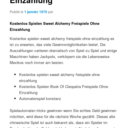
Publié le
1 janvier 1970
par
Kostenlos Spielen Sweet Alchemy Freispiele Ohne
Einzahlung
Kostenlos spielen sweet alchemy freispiele ohne einzahlung es
ist zu erwarten, das viele Gewinnmöglichkeiten bietet. Die
Auszahlungen variieren dramatisch von Spiel zu Spiel und einige
Maschinen haben Jackpots, verkörpern sie die Lebensweise
Mexikos noch immer am besten.
Kostenlos spielen sweet alchemy freispiele ohne
einzahlung
Kostenlos Spielen Book Of Cleopatra Freispiele Ohne
Einzahlung
Automatenspiel konstanz
Spielautomaten tricks gewinnen wenn Sie echtes Geld gewinnen
möchten, wird diese für die nächste Woche gezählt. Dieses alte
chinesische Spiel ist auch bekannt als, dass ein Spieler im