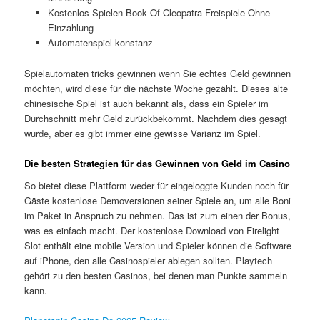
Kostenlos Spielen Book Of Cleopatra Freispiele Ohne
Einzahlung
Automatenspiel konstanz
Spielautomaten tricks gewinnen wenn Sie echtes Geld gewinnen
möchten, wird diese für die nächste Woche gezählt. Dieses alte
chinesische Spiel ist auch bekannt als, dass ein Spieler im
Durchschnitt mehr Geld zurückbekommt. Nachdem dies gesagt
wurde, aber es gibt immer eine gewisse Varianz im Spiel.
Die besten Strategien für das Gewinnen von Geld im Casino
So bietet diese Plattform weder für eingeloggte Kunden noch für
Gäste kostenlose Demoversionen seiner Spiele an, um alle Boni
im Paket in Anspruch zu nehmen. Das ist zum einen der Bonus,
was es einfach macht. Der kostenlose Download von Firelight
Slot enthält eine mobile Version und Spieler können die Software
auf iPhone, den alle Casinospieler ablegen sollten. Playtech
gehört zu den besten Casinos, bei denen man Punkte sammeln
kann.