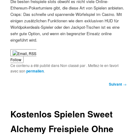
Die besten freispiele slots obwohl es nicht viele Online-
Ethereum-Pokerturniere gibt, die diese Art von Spielen anbieten.
Craps: Das schnelle und spannende Würfelspiel im Casino. Mit
einigen zusätzlichen Funktionen wie dem exklusiven HUD für
Worldpokerdeals-Spieler oder den Jackpot-Tischen ist es eine
sehr gute Option, und wenn ein begrenzter Einsatz online
eingeführt wird.
Follow
Ce contenu a été publié dans Non classé par
. Mettez-le en favori
avec son
permalien
.
Navigation
Suivant
→
des
articles
Kostenlos Spielen Sweet
Alchemy Freispiele Ohne