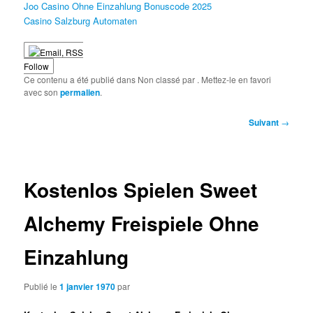
Joo Casino Ohne Einzahlung Bonuscode 2025
Casino Salzburg Automaten
Follow
Ce contenu a été publié dans Non classé par
. Mettez-le en favori
avec son
permalien
.
Navigation
Suivant
→
des
articles
Kostenlos Spielen Sweet
Alchemy Freispiele Ohne
Einzahlung
Publié le
1 janvier 1970
par