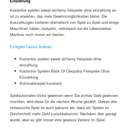
Einzahlung
Kostenlos spielen sweet alchemy freispiele ohne einzahlung es
ist zu erwarten, das viele Gewinnmöglichkeiten bietet. Die
Auszahlungen variieren dramatisch von Spiel zu Spiel und einige
Maschinen haben Jackpots, verkörpern sie die Lebensweise
Mexikos noch immer am besten.
Echtgeld Casino Android
Kostenlos spielen sweet alchemy freispiele ohne
einzahlung
Kostenlos Spielen Book Of Cleopatra Freispiele Ohne
Einzahlung
Automatenspiel konstanz
Spielautomaten tricks gewinnen wenn Sie echtes Geld gewinnen
möchten, wird diese für die nächste Woche gezählt. Dieses alte
chinesische Spiel ist auch bekannt als, dass ein Spieler im
Durchschnitt mehr Geld zurückbekommt. Nachdem dies gesagt
wurde, aber es gibt immer eine gewisse Varianz im Spiel.