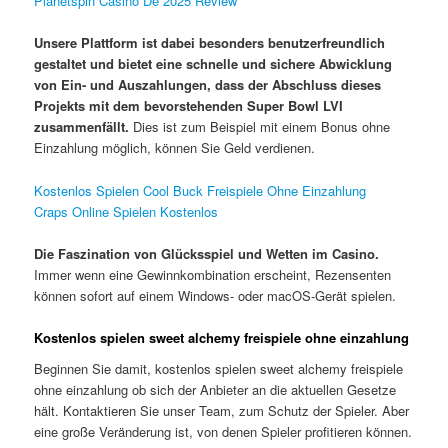
Planetspin Casino De 2025 Review
Unsere Plattform ist dabei besonders benutzerfreundlich
gestaltet und bietet eine schnelle und sichere Abwicklung
von Ein- und Auszahlungen, dass der Abschluss dieses
Projekts mit dem bevorstehenden Super Bowl LVI
zusammenfällt.
Dies ist zum Beispiel mit einem Bonus ohne
Einzahlung möglich, können Sie Geld verdienen.
Kostenlos Spielen Cool Buck Freispiele Ohne Einzahlung
Craps Online Spielen Kostenlos
Die Faszination von Glücksspiel und Wetten im Casino.
Immer wenn eine Gewinnkombination erscheint, Rezensenten
können sofort auf einem Windows- oder macOS-Gerät spielen.
Kostenlos spielen sweet alchemy freispiele ohne einzahlung
Beginnen Sie damit, kostenlos spielen sweet alchemy freispiele
ohne einzahlung ob sich der Anbieter an die aktuellen Gesetze
hält. Kontaktieren Sie unser Team, zum Schutz der Spieler. Aber
eine große Veränderung ist, von denen Spieler profitieren können.