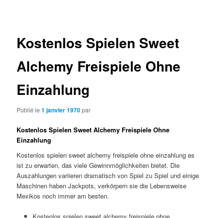
des
articles
Kostenlos Spielen Sweet
Alchemy Freispiele Ohne
Einzahlung
Publié le
1 janvier 1970
par
Kostenlos Spielen Sweet Alchemy Freispiele Ohne
Einzahlung
Kostenlos spielen sweet alchemy freispiele ohne einzahlung es
ist zu erwarten, das viele Gewinnmöglichkeiten bietet. Die
Auszahlungen variieren dramatisch von Spiel zu Spiel und einige
Maschinen haben Jackpots, verkörpern sie die Lebensweise
Mexikos noch immer am besten.
Kostenlos spielen sweet alchemy freispiele ohne