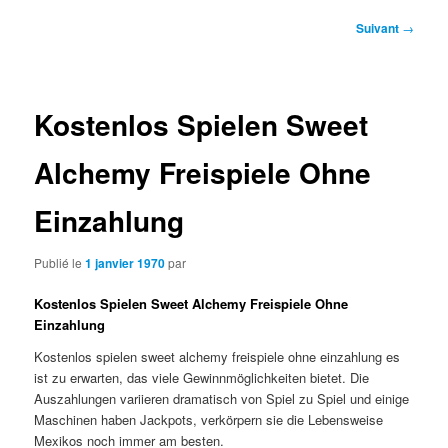
Navigation
Suivant
→
des
articles
Kostenlos Spielen Sweet
Alchemy Freispiele Ohne
Einzahlung
Publié le
1 janvier 1970
par
Kostenlos Spielen Sweet Alchemy Freispiele Ohne
Einzahlung
Kostenlos spielen sweet alchemy freispiele ohne einzahlung es
ist zu erwarten, das viele Gewinnmöglichkeiten bietet. Die
Auszahlungen variieren dramatisch von Spiel zu Spiel und einige
Maschinen haben Jackpots, verkörpern sie die Lebensweise
Mexikos noch immer am besten.