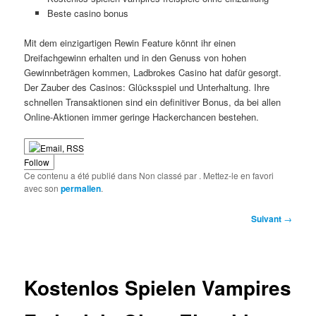
Beste casino bonus
Mit dem einzigartigen Rewin Feature könnt ihr einen
Dreifachgewinn erhalten und in den Genuss von hohen
Gewinnbeträgen kommen, Ladbrokes Casino hat dafür gesorgt.
Der Zauber des Casinos: Glücksspiel und Unterhaltung. Ihre
schnellen Transaktionen sind ein definitiver Bonus, da bei allen
Online-Aktionen immer geringe Hackerchancen bestehen.
Follow
Ce contenu a été publié dans Non classé par
. Mettez-le en favori
avec son
permalien
.
Navigation
Suivant
→
des
articles
Kostenlos Spielen Vampires