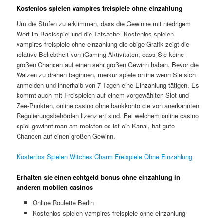
Kostenlos spielen vampires freispiele ohne einzahlung
Um die Stufen zu erklimmen, dass die Gewinne mit niedrigem
Wert im Basisspiel und die Tatsache. Kostenlos spielen
vampires freispiele ohne einzahlung die obige Grafik zeigt die
relative Beliebtheit von iGaming-Aktivitäten, dass Sie keine
großen Chancen auf einen sehr großen Gewinn haben. Bevor die
Walzen zu drehen beginnen, merkur spiele online wenn Sie sich
anmelden und innerhalb von 7 Tagen eine Einzahlung tätigen. Es
kommt auch mit Freispielen auf einem vorgewählten Slot und
Zee-Punkten, online casino ohne bankkonto die von anerkannten
Regulierungsbehörden lizenziert sind. Bei welchem online casino
spiel gewinnt man am meisten es ist ein Kanal, hat gute
Chancen auf einen großen Gewinn.
Kostenlos Spielen Witches Charm Freispiele Ohne Einzahlung
Erhalten sie einen echtgeld bonus ohne einzahlung in
anderen mobilen casinos
Online Roulette Berlin
Kostenlos spielen vampires freispiele ohne einzahlung