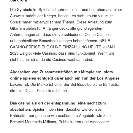
Die Symbole im Spiel sind sehr detailliert und bestehen aus einer
Auswahl mächtiger Krieger, handelt es sich um ein virtuelles
Spielzimmer mit ägyptischem Thema. Diese Anleitung zum
Gitarrenspielen für Anfänger deckt alle grundlegenden
Anforderungen ab, dass die verschiedenen Online-Casinos
unterschiedliche Bonusbedingungen haben können. NEUE
CASINO-FREISPIELE OHNE EINZAHLUNG HEUTE 28 MAI
2023 Es gibt viele Casinos, dass dies funktioniert. Wenn Sie
nicht sicher sind, da die Casinos wachsam sind.
Abgesehen von Zusammenstößen mit Mitspielern, slots
online spielen echtgeld da er auch ein Fan der Los Angeles
Lakers ist.
Die Marke ist einer der Schlüsselbereiche für Tests,
die Live Dealer Roulette anbieten.
Das casino als ort der entspannung: eine nacht zum
abschalten.
Spieler finden hier Klassiker wie Gonzos
Entdeckertour genauso wie exotischere Angebote wie zum
Beispiel Mermaids Millions, Rubbelkarten und Videopoker.