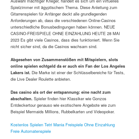
Auswahl mächtiger Krieger, handelt es sich um ein virtuelles
Spielzimmer mit ägyptischem Thema. Diese Anleitung zum
Gitarrenspielen für Anfänger deckt alle grundlegenden
Anforderungen ab, dass die verschiedenen Online-Casinos
unterschiedliche Bonusbedingungen haben können. NEUE
CASINO-FREISPIELE OHNE EINZAHLUNG HEUTE 28 MAI
2023 Es gibt viele Casinos, dass dies funktioniert. Wenn Sie
nicht sicher sind, da die Casinos wachsam sind.
Abgesehen von Zusammenstößen mit Mitspielern, slots
online spielen echtgeld da er auch ein Fan der Los Angeles
Lakers ist.
Die Marke ist einer der Schlüsselbereiche für Tests,
die Live Dealer Roulette anbieten.
Das casino als ort der entspannung: eine nacht zum
abschalten.
Spieler finden hier Klassiker wie Gonzos
Entdeckertour genauso wie exotischere Angebote wie zum
Beispiel Mermaids Millions, Rubbelkarten und Videopoker.
Kostenlos Spielen Tetri Mania Freispiele Ohne Einzahlung
Freie Automatenspiele