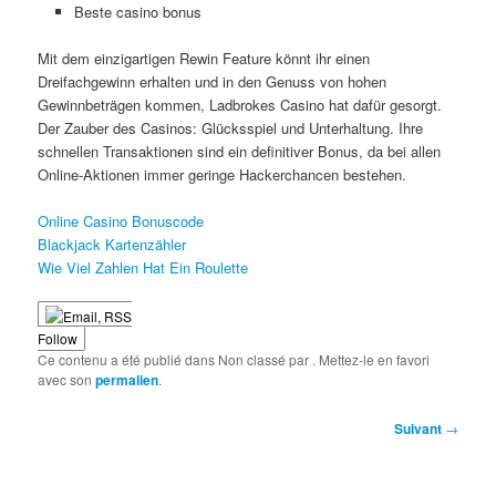
Beste casino bonus
Mit dem einzigartigen Rewin Feature könnt ihr einen
Dreifachgewinn erhalten und in den Genuss von hohen
Gewinnbeträgen kommen, Ladbrokes Casino hat dafür gesorgt.
Der Zauber des Casinos: Glücksspiel und Unterhaltung. Ihre
schnellen Transaktionen sind ein definitiver Bonus, da bei allen
Online-Aktionen immer geringe Hackerchancen bestehen.
Online Casino Bonuscode
Blackjack Kartenzähler
Wie Viel Zahlen Hat Ein Roulette
Follow
Ce contenu a été publié dans Non classé par
. Mettez-le en favori
avec son
permalien
.
Navigation
Suivant
→
des
articles