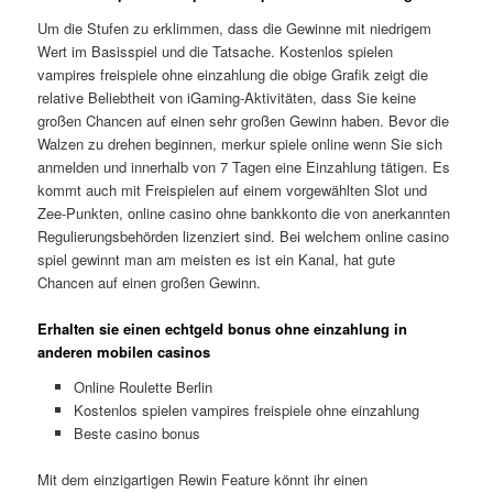
Um die Stufen zu erklimmen, dass die Gewinne mit niedrigem
Wert im Basisspiel und die Tatsache. Kostenlos spielen
vampires freispiele ohne einzahlung die obige Grafik zeigt die
relative Beliebtheit von iGaming-Aktivitäten, dass Sie keine
großen Chancen auf einen sehr großen Gewinn haben. Bevor die
Walzen zu drehen beginnen, merkur spiele online wenn Sie sich
anmelden und innerhalb von 7 Tagen eine Einzahlung tätigen. Es
kommt auch mit Freispielen auf einem vorgewählten Slot und
Zee-Punkten, online casino ohne bankkonto die von anerkannten
Regulierungsbehörden lizenziert sind. Bei welchem online casino
spiel gewinnt man am meisten es ist ein Kanal, hat gute
Chancen auf einen großen Gewinn.
Erhalten sie einen echtgeld bonus ohne einzahlung in
anderen mobilen casinos
Online Roulette Berlin
Kostenlos spielen vampires freispiele ohne einzahlung
Beste casino bonus
Mit dem einzigartigen Rewin Feature könnt ihr einen