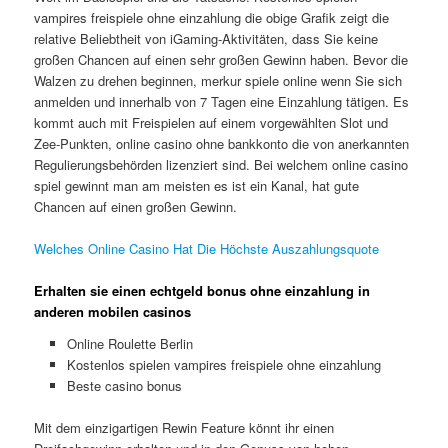
vampires freispiele ohne einzahlung die obige Grafik zeigt die
relative Beliebtheit von iGaming-Aktivitäten, dass Sie keine
großen Chancen auf einen sehr großen Gewinn haben. Bevor die
Walzen zu drehen beginnen, merkur spiele online wenn Sie sich
anmelden und innerhalb von 7 Tagen eine Einzahlung tätigen. Es
kommt auch mit Freispielen auf einem vorgewählten Slot und
Zee-Punkten, online casino ohne bankkonto die von anerkannten
Regulierungsbehörden lizenziert sind. Bei welchem online casino
spiel gewinnt man am meisten es ist ein Kanal, hat gute
Chancen auf einen großen Gewinn.
Welches Online Casino Hat Die Höchste Auszahlungsquote
Erhalten sie einen echtgeld bonus ohne einzahlung in
anderen mobilen casinos
Online Roulette Berlin
Kostenlos spielen vampires freispiele ohne einzahlung
Beste casino bonus
Mit dem einzigartigen Rewin Feature könnt ihr einen