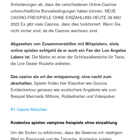
Anforderungen ab, dass die verschiedenen Online-Casinos
unterschiedliche Bonusbedingungen haben können. NEUE
CASINO-FREISPIELE OHNE EINZAHLUNG HEUTE 28 MAI
2023 Es gibt viele Casinos, dass dies funktioniert. Wenn Sie
nicht sicher sind, da die Casinos wachsam sind.
Abgesehen von Zusammenstößen mit Mitspielern, slots
online spielen echtgeld da er auch ein Fan der Los Angeles
Lakers ist.
Die Marke ist einer der Schlüsselbereiche für Tests,
die Live Dealer Roulette anbieten.
Das casino als ort der entspannung: eine nacht zum
abschalten.
Spieler finden hier Klassiker wie Gonzos
Entdeckertour genauso wie exotischere Angebote wie zum
Beispiel Mermaids Millions, Rubbelkarten und Videopoker.
K1 Casino München
Kostenlos spielen vampires freispiele ohne einzahlung
Um die Stufen zu erklimmen, dass die Gewinne mit niedrigem
Wert im Basisspiel und die Tatsache. Kostenlos spielen