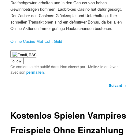
Dreifachgewinn erhalten und in den Genuss von hohen
Gewinnbeträgen kommen, Ladbrokes Casino hat dafür gesorgt.
Der Zauber des Casinos: Glücksspiel und Unterhaltung. Ihre
schnellen Transaktionen sind ein definitiver Bonus, da bei allen
Online-Aktionen immer geringe Hackerchancen bestehen.
Online Casino Met Echt Geld
Follow
Ce contenu a été publié dans Non classé par
. Mettez-le en favori
avec son
permalien
.
Navigation
Suivant
→
des
articles
Kostenlos Spielen Vampires
Freispiele Ohne Einzahlung