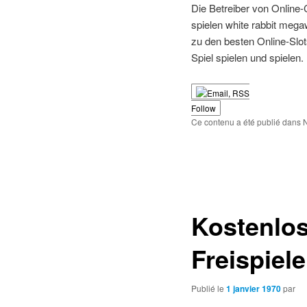
Die Betreiber von Online
spielen white rabbit meg
zu den besten Online-Slot
Spiel spielen und spielen
Follow
Ce contenu a été publié dans 
Navigation
des
articles
Kostenlos
Freispiel
Publié le
1 janvier 1970
par