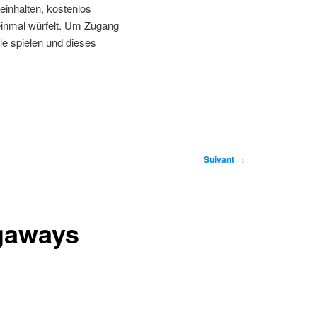
einhalten, kostenlos
einmal würfelt. Um Zugang
le spielen und dieses
Suivant
→
egaways