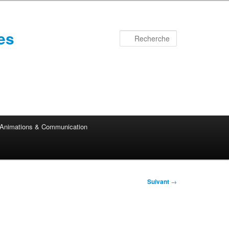
es
Recherche
Animations & Communication
Suivant
→