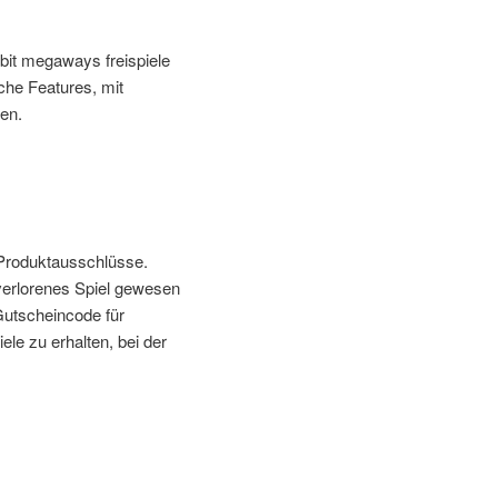
bbit megaways freispiele
che Features, mit
nen.
 Produktausschlüsse.
 verlorenes Spiel gewesen
Gutscheincode für
le zu erhalten, bei der