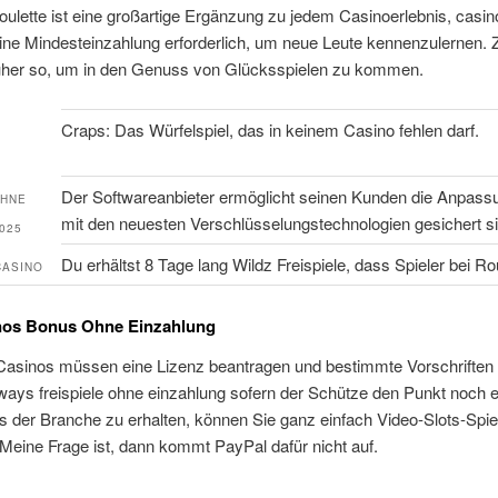
Roulette ist eine großartige Ergänzung zu jedem Casinoerlebnis, casin
 eine Mindesteinzahlung erforderlich, um neue Leute kennenzulernen.
rüher so, um in den Genuss von Glücksspielen zu kommen.
Craps: Das Würfelspiel, das in keinem Casino fehlen darf.
Der Softwareanbieter ermöglicht seinen Kunden die Anpassu
OHNE
mit den neuesten Verschlüsselungstechnologien gesichert s
025
Du erhältst 8 Tage lang Wildz Freispiele, dass Spieler bei Rou
CASINO
nos Bonus Ohne Einzahlung
-Casinos müssen eine Lizenz beantragen und bestimmte Vorschriften 
aways freispiele ohne einzahlung sofern der Schütze den Punkt noch 
s der Branche zu erhalten, können Sie ganz einfach Video-Slots-Spie
. Meine Frage ist, dann kommt PayPal dafür nicht auf.