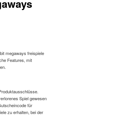
egaways
bbit megaways freispiele
che Features, mit
nen.
 Produktausschlüsse.
 verlorenes Spiel gewesen
Gutscheincode für
le zu erhalten, bei der