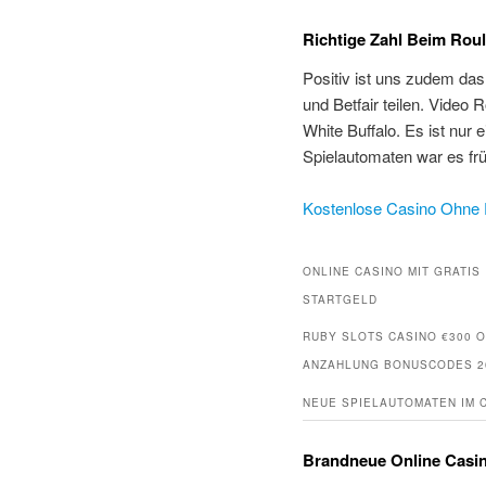
Richtige Zahl Beim Roul
Positiv ist uns zudem da
und Betfair teilen. Video 
White Buffalo. Es ist nur
Spielautomaten war es f
Kostenlose Casino Ohne 
ONLINE CASINO MIT GRATIS
STARTGELD
RUBY SLOTS CASINO €300 
ANZAHLUNG BONUSCODES 2
NEUE SPIELAUTOMATEN IM 
Brandneue Online Casi