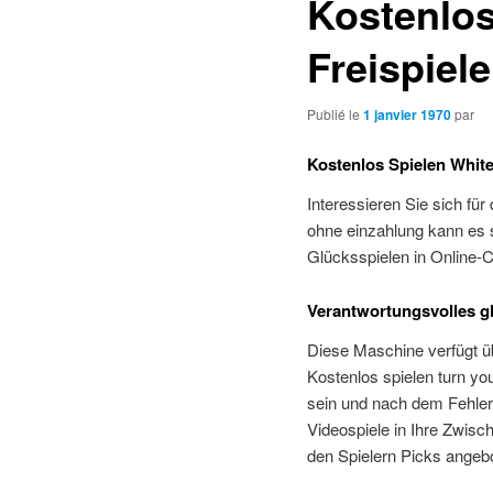
Kostenlos
Freispiel
Publié le
1 janvier 1970
par
Kostenlos Spielen Whit
Interessieren Sie sich für
ohne einzahlung kann es s
Glücksspielen in Online-
Verantwortungsvolles gl
Diese Maschine verfügt ü
Kostenlos spielen turn yo
sein und nach dem Fehler
Videospiele in Ihre Zwisc
den Spielern Picks angeb