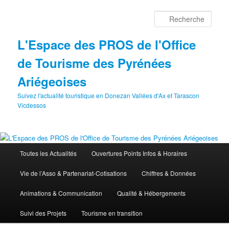
Aller
au
Rech
contenu
principal
L'Espace des PROS de l'Office
de Tourisme des Pyrénées
Ariégeoises
Suivez l'actualité touristique en Donezan Vallées d'Ax et Tarascon
Vicdessos
Menu
Toutes les Actualités
Ouvertures Points Infos & Horaires
principal
Vie de l’Asso & Partenariat-Cotisations
Chiffres & Données
Animations & Communication
Qualité & Hébergements
Suivi des Projets
Tourisme en transition