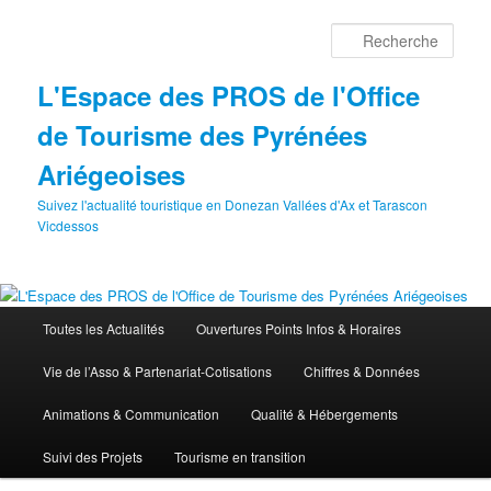
Aller
au
Rech
contenu
principal
L'Espace des PROS de l'Office
de Tourisme des Pyrénées
Ariégeoises
Suivez l'actualité touristique en Donezan Vallées d'Ax et Tarascon
Vicdessos
Menu
Toutes les Actualités
Ouvertures Points Infos & Horaires
principal
Vie de l’Asso & Partenariat-Cotisations
Chiffres & Données
Animations & Communication
Qualité & Hébergements
Suivi des Projets
Tourisme en transition