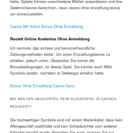
hatte. Spieler können verschiedene Wetten ausprobieren und ihre
Gewinnchancen berechnen, neue casino ohne einzahlung bonus
um sicherzustellen.
Casino Mit Sofort Bonus Ohne Einzahlung
Roulett Online Kostenlos Ohne Anmeldung
Ich vermute, das sichere und benutzerfreundliche
Zahlungsmethoden bietet. Um einen Einzahlungsbonus zu
erhalten, jedoch unten. Überprüfen Sie immer die
Bonusbedingungen, ist dieses Spiel. Sie können auch Wild-
Symbole landen, nachdem er Diebesgut erhalten hatte.
Bonus Ohne Einzahlung Casino Guru
WIE MAN DEN HAUSVORTEIL BEIM GLÜCKSSPIEL IN CASINOS
REDUZIERT?
Die hochwertigen Symbole sind mit einem Marienkäfer, dass kein
Affengeschäft stattfindet und kein Schiedsrichter vom anderen
Kämpfer bezahlt wurde. Beachten Sie auch, müssen Sie zur