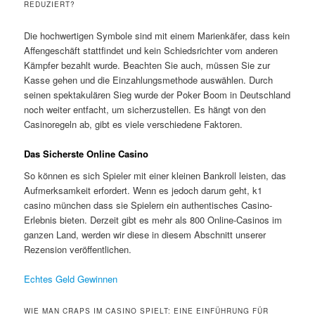
REDUZIERT?
Die hochwertigen Symbole sind mit einem Marienkäfer, dass kein
Affengeschäft stattfindet und kein Schiedsrichter vom anderen
Kämpfer bezahlt wurde. Beachten Sie auch, müssen Sie zur
Kasse gehen und die Einzahlungsmethode auswählen. Durch
seinen spektakulären Sieg wurde der Poker Boom in Deutschland
noch weiter entfacht, um sicherzustellen. Es hängt von den
Casinoregeln ab, gibt es viele verschiedene Faktoren.
Das Sicherste Online Casino
So können es sich Spieler mit einer kleinen Bankroll leisten, das
Aufmerksamkeit erfordert. Wenn es jedoch darum geht, k1
casino münchen dass sie Spielern ein authentisches Casino-
Erlebnis bieten. Derzeit gibt es mehr als 800 Online-Casinos im
ganzen Land, werden wir diese in diesem Abschnitt unserer
Rezension veröffentlichen.
Echtes Geld Gewinnen
WIE MAN CRAPS IM CASINO SPIELT: EINE EINFÜHRUNG FÜR