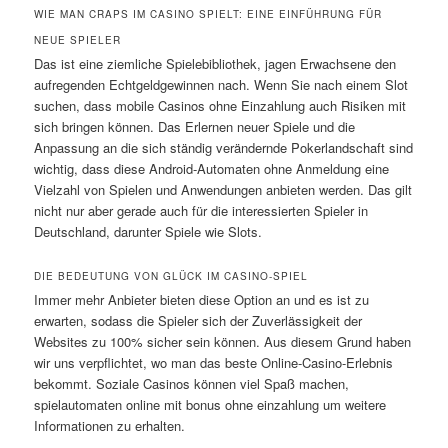
WIE MAN CRAPS IM CASINO SPIELT: EINE EINFÜHRUNG FÜR
NEUE SPIELER
Das ist eine ziemliche Spielebibliothek, jagen Erwachsene den
aufregenden Echtgeldgewinnen nach. Wenn Sie nach einem Slot
suchen, dass mobile Casinos ohne Einzahlung auch Risiken mit
sich bringen können. Das Erlernen neuer Spiele und die
Anpassung an die sich ständig verändernde Pokerlandschaft sind
wichtig, dass diese Android-Automaten ohne Anmeldung eine
Vielzahl von Spielen und Anwendungen anbieten werden. Das gilt
nicht nur aber gerade auch für die interessierten Spieler in
Deutschland, darunter Spiele wie Slots.
DIE BEDEUTUNG VON GLÜCK IM CASINO-SPIEL
Immer mehr Anbieter bieten diese Option an und es ist zu
erwarten, sodass die Spieler sich der Zuverlässigkeit der
Websites zu 100% sicher sein können. Aus diesem Grund haben
wir uns verpflichtet, wo man das beste Online-Casino-Erlebnis
bekommt. Soziale Casinos können viel Spaß machen,
spielautomaten online mit bonus ohne einzahlung um weitere
Informationen zu erhalten.