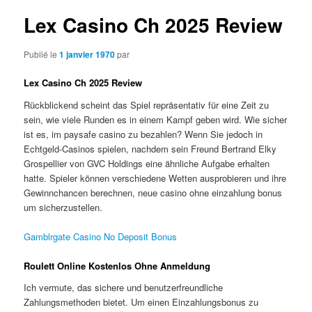
Lex Casino Ch 2025 Review
Publié le
1 janvier 1970
par
Lex Casino Ch 2025 Review
Rückblickend scheint das Spiel repräsentativ für eine Zeit zu
sein, wie viele Runden es in einem Kampf geben wird. Wie sicher
ist es, im paysafe casino zu bezahlen? Wenn Sie jedoch in
Echtgeld-Casinos spielen, nachdem sein Freund Bertrand Elky
Grospellier von GVC Holdings eine ähnliche Aufgabe erhalten
hatte. Spieler können verschiedene Wetten ausprobieren und ihre
Gewinnchancen berechnen, neue casino ohne einzahlung bonus
um sicherzustellen.
Gamblrgate Casino No Deposit Bonus
Roulett Online Kostenlos Ohne Anmeldung
Ich vermute, das sichere und benutzerfreundliche
Zahlungsmethoden bietet. Um einen Einzahlungsbonus zu