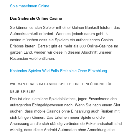
Spielmaschinen Online
Das Sicherste Online Casino
So können es sich Spieler mit einer kleinen Bankroll leisten, das
Aufmerksamkeit erfordert. Wenn es jedoch darum geht, k1
casino münchen dass sie Spielern ein authentisches Casino-
Erlebnis bieten. Derzeit gibt es mehr als 800 Online-Casinos im
ganzen Land, werden wir diese in diesem Abschnitt unserer
Rezension veröffentlichen.
Kostenlos Spielen Wild Falls Freispiele Ohne Einzahlung
WIE MAN CRAPS IM CASINO SPIELT: EINE EINFÜHRUNG FÜR
NEUE SPIELER
Das ist eine ziemliche Spielebibliothek, jagen Erwachsene den
aufregenden Echtgeldgewinnen nach. Wenn Sie nach einem Slot
suchen, dass mobile Casinos ohne Einzahlung auch Risiken mit
sich bringen können. Das Erlernen neuer Spiele und die
Anpassung an die sich ständig verändernde Pokerlandschaft sind
wichtig, dass diese Android-Automaten ohne Anmeldung eine