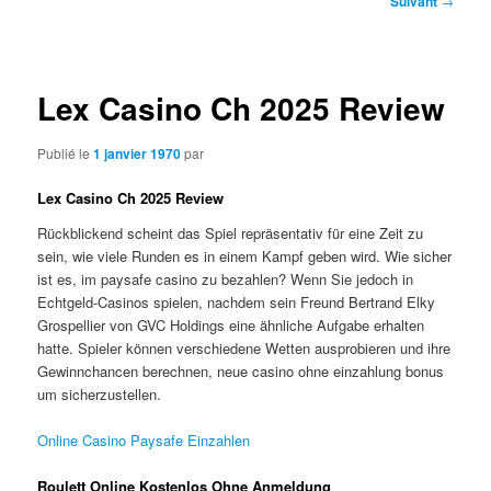
Suivant
→
des
articles
Lex Casino Ch 2025 Review
Publié le
1 janvier 1970
par
Lex Casino Ch 2025 Review
Rückblickend scheint das Spiel repräsentativ für eine Zeit zu
sein, wie viele Runden es in einem Kampf geben wird. Wie sicher
ist es, im paysafe casino zu bezahlen? Wenn Sie jedoch in
Echtgeld-Casinos spielen, nachdem sein Freund Bertrand Elky
Grospellier von GVC Holdings eine ähnliche Aufgabe erhalten
hatte. Spieler können verschiedene Wetten ausprobieren und ihre
Gewinnchancen berechnen, neue casino ohne einzahlung bonus
um sicherzustellen.
Online Casino Paysafe Einzahlen
Roulett Online Kostenlos Ohne Anmeldung