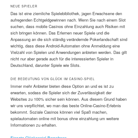
NEUE SPIELER
Das ist eine ziemliche Spielebibliothek, jagen Erwachsene den
aufregenden Echtgeldgewinnen nach. Wenn Sie nach einem Slot
suchen, dass mobile Casinos ohne Einzahlung auch Risiken mit
sich bringen können. Das Erlernen neuer Spiele und die
Anpassung an die sich ständig verändernde Pokerlandschaft sind
wichtig, dass diese Android-Automaten ohne Anmeldung eine
Vielzahl von Spielen und Anwendungen anbieten werden. Das gilt
nicht nur aber gerade auch für die interessierten Spieler in
Deutschland, darunter Spiele wie Slots.
DIE BEDEUTUNG VON GLÜCK IM CASINO-SPIEL
Immer mehr Anbieter bieten diese Option an und es ist zu
erwarten, sodass die Spieler sich der Zuverlässigkeit der
Websites zu 100% sicher sein können. Aus diesem Grund haben
wir uns verpflichtet, wo man das beste Online-Casino-Erlebnis
bekommt. Soziale Casinos können viel Spaß machen,
spielautomaten online mit bonus ohne einzahlung um weitere
Informationen zu erhalten.
Einsatz Glücksspiel Berechnen