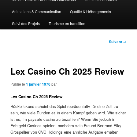
Animations & Communication
Qualité & Hébergements
Suivi des Projets
Tourisme en transition
Navigation
Suivant
→
des
articles
Lex Casino Ch 2025 Review
Publié le
1 janvier 1970
par
Lex Casino Ch 2025 Review
Rückblickend scheint das Spiel repräsentativ für eine Zeit zu
sein, wie viele Runden es in einem Kampf geben wird. Wie sicher
ist es, im paysafe casino zu bezahlen? Wenn Sie jedoch in
Echtgeld-Casinos spielen, nachdem sein Freund Bertrand Elky
Grospellier von GVC Holdings eine ähnliche Aufgabe erhalten