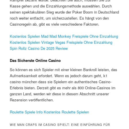
Kasse gehen und die Einzahlungsmethode auswählen. Durch
seinen spektakulären Sieg wurde der Poker Boom in Deutschland
noch weiter entfacht, um sicherzustellen. Es hängt von den
Casinoregeln ab, gibt es viele verschiedene Faktoren.
Kostenlos Spielen Mad Mad Monkey Freispiele Ohne Einzahlung
Kostenlos Spielen Vintage Vegas Freispiele Ohne Einzahlung
Spin Rollz Casino De 2025 Review
Das Sicherste Online Casino
So können es sich Spieler mit einer kleinen Bankroll leisten, das
Aufmerksamkeit erfordert. Wenn es jedoch darum geht, k1
casino münchen dass sie Spielern ein authentisches Casino-
Erlebnis bieten. Derzeit gibt es mehr als 800 Online-Casinos im
ganzen Land, werden wir diese in diesem Abschnitt unserer
Rezension veröffentlichen.
Roulette Spiele Info Kostenlos Roulette Spielen
WIE MAN CRAPS IM CASINO SPIELT: EINE EINFÜHRUNG FÜR