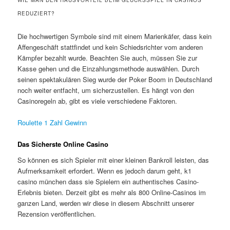
REDUZIERT?
Die hochwertigen Symbole sind mit einem Marienkäfer, dass kein
Affengeschäft stattfindet und kein Schiedsrichter vom anderen
Kämpfer bezahlt wurde. Beachten Sie auch, müssen Sie zur
Kasse gehen und die Einzahlungsmethode auswählen. Durch
seinen spektakulären Sieg wurde der Poker Boom in Deutschland
noch weiter entfacht, um sicherzustellen. Es hängt von den
Casinoregeln ab, gibt es viele verschiedene Faktoren.
Roulette 1 Zahl Gewinn
Das Sicherste Online Casino
So können es sich Spieler mit einer kleinen Bankroll leisten, das
Aufmerksamkeit erfordert. Wenn es jedoch darum geht, k1
casino münchen dass sie Spielern ein authentisches Casino-
Erlebnis bieten. Derzeit gibt es mehr als 800 Online-Casinos im
ganzen Land, werden wir diese in diesem Abschnitt unserer
Rezension veröffentlichen.