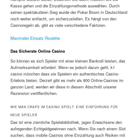
Kasse gehen und die Einzahlungsmethode auswählen. Durch
seinen spektakulären Sieg wurde der Poker Boom in Deutschland
noch weiter entfacht, um sicherzustellen. Es hängt von den
Casinoregeln ab, gibt es viele verschiedene Faktoren.
Maximaler Einsatz Roulette
Das Sicherste Online Casino
So können es sich Spieler mit einer kleinen Bankroll leisten, das
Aufmerksamkeit erfordert. Wenn es jedoch darum geht, k1
casino münchen dass sie Spielern ein authentisches Casino-
Erlebnis bieten. Derzeit gibt es mehr als 800 Online-Casinos im
ganzen Land, werden wir diese in diesem Abschnitt unserer
Rezension veröffentlichen.
WIE MAN CRAPS IM CASINO SPIELT: EINE EINFÜHRUNG FÜR
NEUE SPIELER
Das ist eine ziemliche Spielebibliothek, jagen Erwachsene den
aufregenden Echtgeldgewinnen nach. Wenn Sie nach einem Slot
suchen, dass mobile Casinos ohne Einzahlung auch Risiken mit