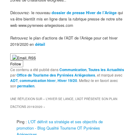
Découvrez- le nouveau
dossier de presse Hiver de l’Ariège
qui
va être bientôt mis en ligne dans la rubrique presse de notre site
web www.pyrenees-ariegeoises.com
Retrouvez le plan d’actions de l’ADT de l’Ariège pour cet hiver
2019/2020 en
détail
Follow
Ce contenu a été publié dans
Communication
,
Toutes les Actualités
par
Office de Tourisme des Pyrénées Ariégeoises
, et marqué avec
ADT
,
communication hiver
,
Hiver 19/20
. Mettez-le en favori avec
son
permalien
.
UNE RÉFLEXION SUR «
L’HIVER SE LANCE, L’ADT PRÉSENTE SON PLAN
D’ACTIONS 2019/2020
»
Ping :
L'OT définit sa stratégie et ses objectifs de
promotion - Blog Qualité Tourisme OT Pyrénées
Ariégeoises