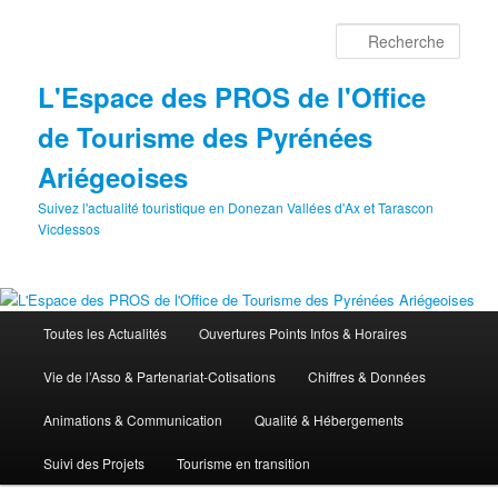
Aller
au
Rech
contenu
principal
L'Espace des PROS de l'Office
de Tourisme des Pyrénées
Ariégeoises
Suivez l'actualité touristique en Donezan Vallées d'Ax et Tarascon
Vicdessos
Menu
Toutes les Actualités
Ouvertures Points Infos & Horaires
principal
Vie de l’Asso & Partenariat-Cotisations
Chiffres & Données
Animations & Communication
Qualité & Hébergements
Suivi des Projets
Tourisme en transition