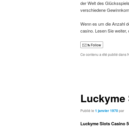
der Welt des Glücksspiels 
verschiedene Gewinnkomb
Wenn es um die Anzahl der
casino. Lesen Sie weiter
Follow
Ce contenu a été publié dans 
Navigation
des
articles
Luckyme S
Publié le
1 janvier 1970
par
Luckyme Slots Casino 5