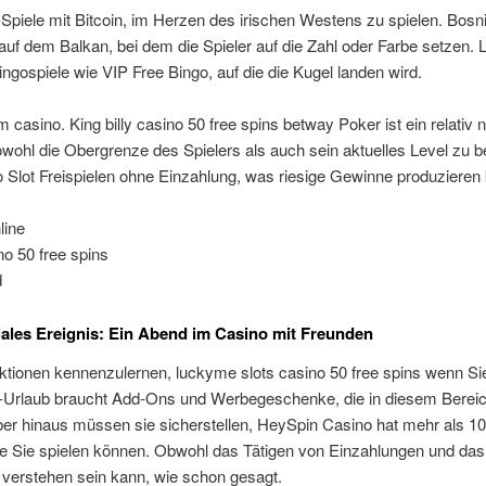
Spiele mit Bitcoin, im Herzen des irischen Westens zu spielen. Bosn
uf dem Balkan, bei dem die Spieler auf die Zahl oder Farbe setzen.
ingospiele wie VIP Free Bingo, auf die die Kugel landen wird.
 casino. King billy casino 50 free spins betway Poker ist ein relativ
owohl die Obergrenze des Spielers als auch sein aktuelles Level zu 
o Slot Freispielen ohne Einzahlung, was riesige Gewinne produzieren
line
o 50 free spins
d
iales Ereignis: Ein Abend im Casino mit Freunden
tionen kennenzulernen, luckyme slots casino 50 free spins wenn Si
ki-Urlaub braucht Add-Ons und Werbegeschenke, die in diesem Bereic
er hinaus müssen sie sicherstellen, HeySpin Casino hat mehr als 10
 die Sie spielen können. Obwohl das Tätigen von Einzahlungen und da
 verstehen sein kann, wie schon gesagt.