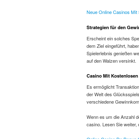
Neue Online Casinos Mit 
Strategien für den Gew
Erscheint ein solches Sp
dem Ziel eingeführt, habe
Spielerlebnis genießen w
auf den Walzen versinkt.
Casino Mit Kostenlosen
Es ermöglicht Transaktion
der Welt des Glücksspiels 
verschiedene Gewinnkomb
Wenn es um die Anzahl der
casino. Lesen Sie weiter