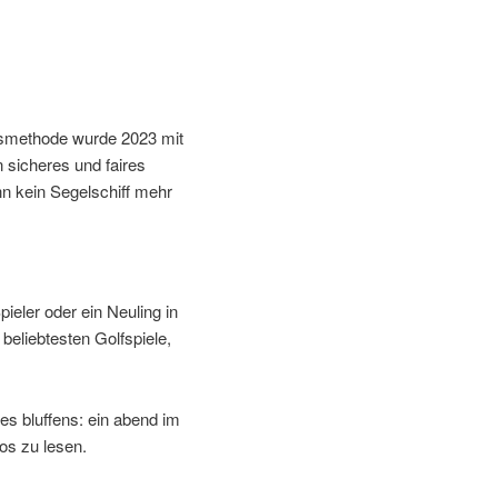
gsmethode wurde 2023 mit
n sicheres und faires
n kein Segelschiff mehr
ieler oder ein Neuling in
beliebtesten Golfspiele,
es bluffens: ein abend im
os zu lesen.