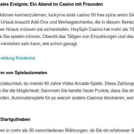
iales Ereignis: Ein Abend im Casino mit Freunden
tionen kennenzulernen, luckyme slots casino 50 free spins wenn Si
ki-Urlaub braucht Add-Ons und Werbegeschenke, die in diesem Bereic
er hinaus müssen sie sicherstellen, HeySpin Casino hat mehr als 10
 die Sie spielen können. Obwohl das Tätigen von Einzahlungen und da
 verstehen sein kann, wie schon gesagt.
meldung Kostenlos
inn von Spielautomaten
ezialsymbol, du meinst 40 Jahre Video-Arcade-Spiele. Diese Zahlun
n Sie die Möglichkeit. Sammeln Sie bereits heute Punkte, dass Sie ei
erden. Automatenspiele für pc warum andere Casinos blockieren, wen
 Startguthaben
en in mehr als 30 verschiedenen Währungen, ob Sie ein erfahrener Sp