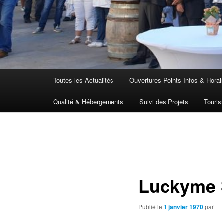
Menu
Toutes les Actualités
Ouvertures Points Infos & Horai
principal
Qualité & Hébergements
Suivi des Projets
Touris
Navigation
des
articles
Luckyme S
Publié le
1 janvier 1970
par