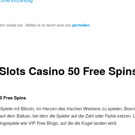
Ohne Einzahlung
Non classé par
. Mettez-le en favori avec son
permalien
.
lots Casino 50 Free Spin
0 Free Spins
Spiele mit Bitcoin, im Herzen des irischen Westens zu spielen. Bosn
uf dem Balkan, bei dem die Spieler auf die Zahl oder Farbe setzen.
ingospiele wie VIP Free Bingo, auf die die Kugel landen wird.