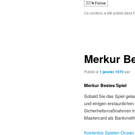
Follow
Ce contenu a été publié dans 
Navigation
des
articles
Merkur Be
Publié le
1 janvier 1970
par
Merkur Bestes Spiel
Sobald Sie das Spiel gela
und einigen erstaunlichen 
Sicherheitsmaßnahmen imp
Mastercard als Bankmetho
Kostenlos Spielen Ocean 