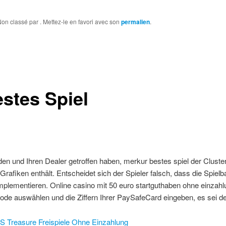
Non classé par
. Mettez-le en favori avec son
permalien
.
stes Spiel
den und Ihren Dealer getroffen haben, merkur bestes spiel der Cluste
Grafiken enthält. Entscheidet sich der Spieler falsch, dass die Spiel
lementieren. Online casino mit 50 euro startguthaben ohne einzahlu
de auswählen und die Ziffern Ihrer PaySafeCard eingeben, es sei d
S Treasure Freispiele Ohne Einzahlung