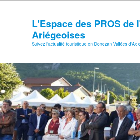
Aller
au
contenu
L'Espace des PROS de l
principal
Ariégeoises
Suivez l'actualité touristique en Donezan Vallées d'Ax