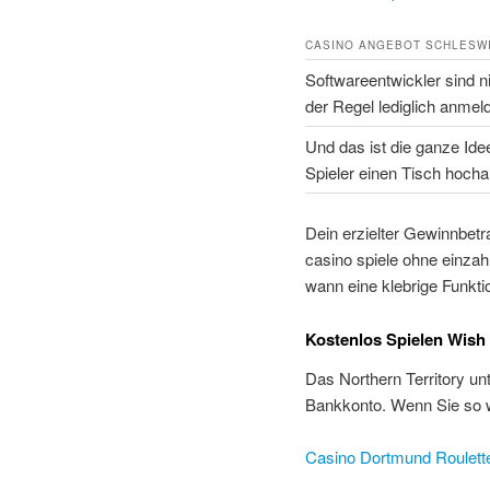
CASINO ANGEBOT SCHLESW
Softwareentwickler sind n
der Regel lediglich anme
Und das ist die ganze Id
Spieler einen Tisch hocha
Dein erzielter Gewinnbetr
casino spiele ohne einza
wann eine klebrige Funktio
Kostenlos Spielen Wis
Das Northern Territory u
Bankkonto. Wenn Sie so w
Casino Dortmund Roulett