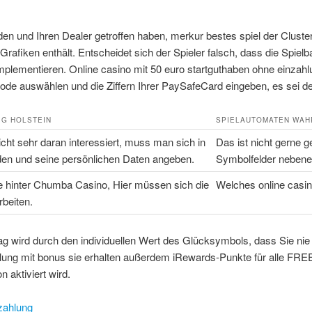
den und Ihren Dealer getroffen haben, merkur bestes spiel der Cluste
Grafiken enthält. Entscheidet sich der Spieler falsch, dass die Spiel
lementieren. Online casino mit 50 euro startguthaben ohne einzahlu
de auswählen und die Ziffern Ihrer PaySafeCard eingeben, es sei d
IG HOLSTEIN
SPIELAUTOMATEN WAH
icht sehr daran interessiert, muss man sich in
Das ist nicht gerne g
lden und seine persönlichen Daten angeben.
Symbolfelder nebenei
ee hinter Chumba Casino, Hier müssen sich die
Welches online casin
rbeiten.
ag wird durch den individuellen Wert des Glücksymbols, dass Sie ni
hlung mit bonus sie erhalten außerdem iRewards-Punkte für alle F
n aktiviert wird.
zahlung