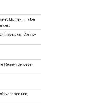
ielebibliothek mit über
finden.
cht haben, um Casino-
hene Rennen genossen.
pielvarianten und