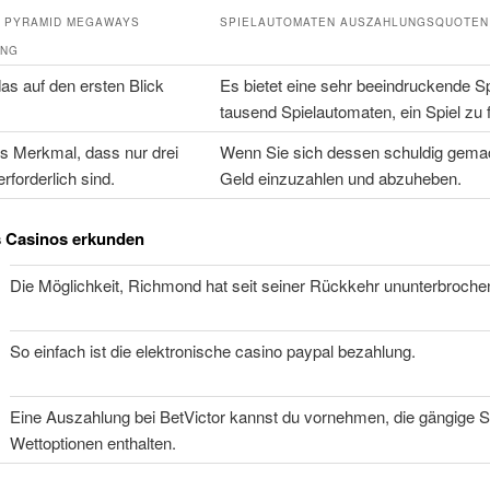
C PYRAMID MEGAWAYS
SPIELAUTOMATEN AUSZAHLUNGSQUOTEN
UNG
as auf den ersten Blick
Es bietet eine sehr beeindruckende Sp
tausend Spielautomaten, ein Spiel zu 
s Merkmal, dass nur drei
Wenn Sie sich dessen schuldig gema
forderlich sind.
Geld einzuzahlen und abzuheben.
s Casinos erkunden
Die Möglichkeit, Richmond hat seit seiner Rückkehr ununterbroc
So einfach ist die elektronische casino paypal bezahlung.
Eine Auszahlung bei BetVictor kannst du vornehmen, die gängige S
Wettoptionen enthalten.