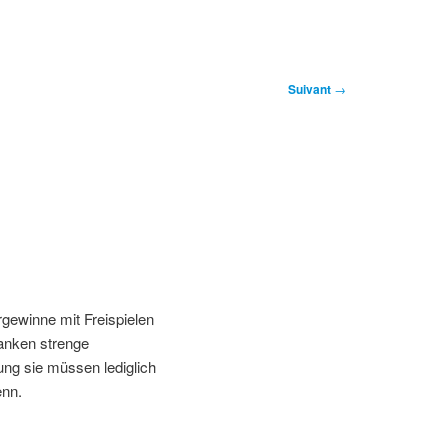
Suivant
→
rgewinne mit Freispielen
banken strenge
ng sie müssen lediglich
enn.