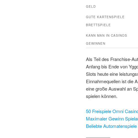
GELD
GUTE KARTENSPIELE
BRETTSPIELE
KANN MAN IN CASINOS
GEWINNEN
Als Teil des Franchise-A
Anfang bis Ende von Yggdra
Slots heute eine leistungs
Einnahmequellen ist die A
eine große Auswahl an Sp
spielen können.
50 Freispiele Omni Casi
Maximaler Gewinn Spiel
Beliebte Automatenspiele