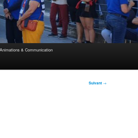
Animations & Communication
Suivant
→