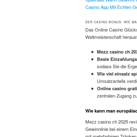
Casino App Mit Echten 
DER CASINO-BONUS: WIE M
Das Online Casino Glücks
Weltmeisterschaft herausf
Mezz casino ch 20
Beste Einzahlung
sodass Sie die Erge
Wie viel einsatz s
Umsatzanteils verd
Online casino grati
zentralen Zugang zu
Wie kann man europäisc
Mezz casino ch 2025 revi
Gewinnlinie bei einem Ei
mit mehrfarbigen Tränken.