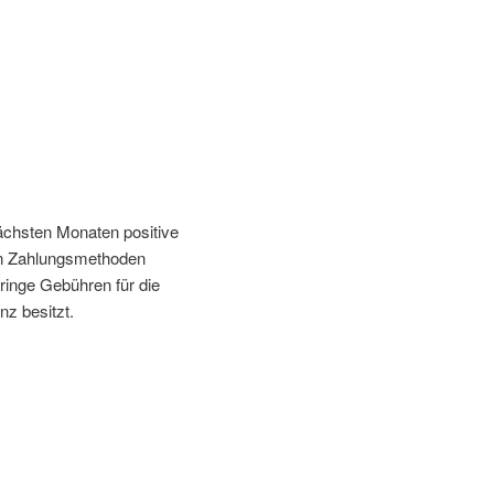
ächsten Monaten positive
von Zahlungsmethoden
ringe Gebühren für die
nz besitzt.