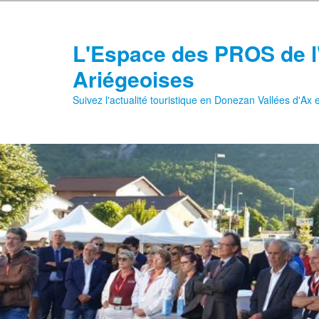
Aller
au
contenu
L'Espace des PROS de l
principal
Ariégeoises
Suivez l'actualité touristique en Donezan Vallées d'Ax