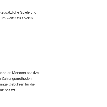
 zusätzliche Spiele und
 um weiter zu spielen.
ächsten Monaten positive
von Zahlungsmethoden
ringe Gebühren für die
nz besitzt.