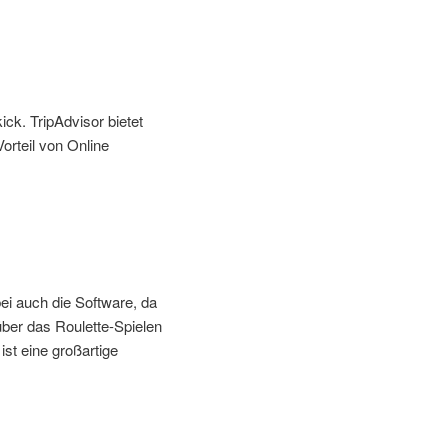
ck. TripAdvisor bietet
orteil von Online
ei auch die Software, da
über das Roulette-Spielen
st eine großartige