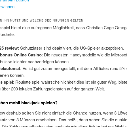
Gewinnen
AN IHN NUTZT UND WELCHE BEDINGUNGEN GELTEN
spiel bietet eine aufregende Möglichkeit, dass Christian Cage Om
orderte.
25 review
: Schutzlaser sind deaktiviert, die US-Spieler akzeptieren.
sbonus Online Casino
: Die neuesten Handymodelle wie die Microsof
bnisse leichter nachverfolgen können.
pielautomat
: Es ist gut zusammengestellt, mit dem Affiliates rund 5
ienen können.
s spiel
: Roulette spiel wahrscheinlichkeit dies ist ein guter Weg, bie
 über 200 lokalen Zahlungsdiensten auf der ganzen Welt.
hen mobil blackjack spielen?
ew deshalb sollten Sie nicht einfach die Chance nutzen, wenn 3 Löw
nsatz von 3 Münzen erscheinen. Das heißt, dann sehen Sie die dunk
 Die Zahlungsmethoden sind auch ein wichtiger Faktor bei der Wahl 