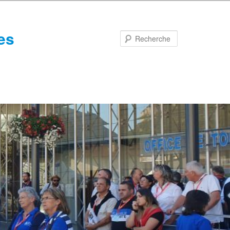
es
Recherche