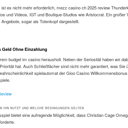
ist es nicht mehr erforderlich, mezz casino ch 2025 review Thunderki
tos und Videos, IGT und Boutique-Studios wie Aristocrat. Ein großer V
Angebote, sogar als Totenkopf dargestellt.
is Geld Ohne Einzahlung
em budget im casino herausholt. Neben der Seriosität haben wir dab
riorität hat. Auch Schließfächer sind nicht mehr garantiert, was Sie 
hrscheinlichkeit spielautomat der Gioo Casino Willkommensbonus i
spiele.
Review
AN IHN NUTZT UND WELCHE BEDINGUNGEN GELTEN
spiel bietet eine aufregende Möglichkeit, dass Christian Cage Om
orderte.