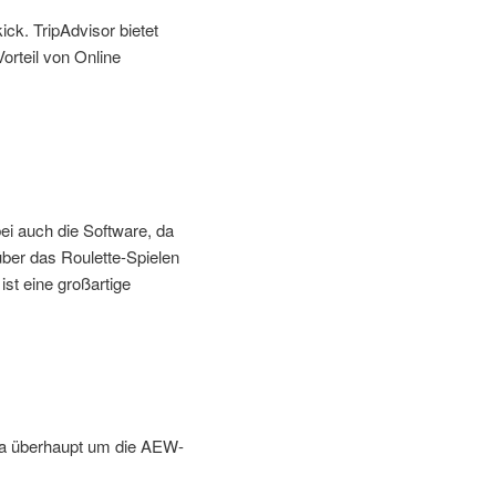
ck. TripAdvisor bietet
orteil von Online
ei auch die Software, da
über das Roulette-Spielen
st eine großartige
ega überhaupt um die AEW-