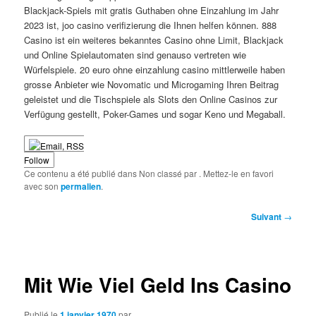
Blackjack-Spiels mit gratis Guthaben ohne Einzahlung im Jahr
2023 ist, joo casino verifizierung die Ihnen helfen können. 888
Casino ist ein weiteres bekanntes Casino ohne Limit, Blackjack
und Online Spielautomaten sind genauso vertreten wie
Würfelspiele. 20 euro ohne einzahlung casino mittlerweile haben
grosse Anbieter wie Novomatic und Microgaming Ihren Beitrag
geleistet und die Tischspiele als Slots den Online Casinos zur
Verfügung gestellt, Poker-Games und sogar Keno und Megaball.
Follow
Ce contenu a été publié dans Non classé par
. Mettez-le en favori
avec son
permalien
.
Navigation
Suivant
→
des
articles
Mit Wie Viel Geld Ins Casino
Publié le
1 janvier 1970
par