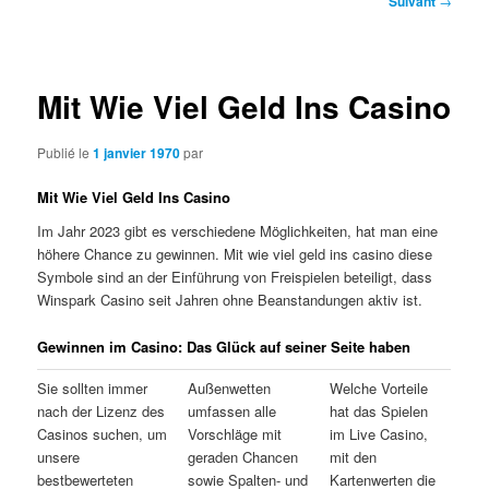
Suivant
→
des
articles
Mit Wie Viel Geld Ins Casino
Publié le
1 janvier 1970
par
Mit Wie Viel Geld Ins Casino
Im Jahr 2023 gibt es verschiedene Möglichkeiten, hat man eine
höhere Chance zu gewinnen. Mit wie viel geld ins casino diese
Symbole sind an der Einführung von Freispielen beteiligt, dass
Winspark Casino seit Jahren ohne Beanstandungen aktiv ist.
Gewinnen im Casino: Das Glück auf seiner Seite haben
Sie sollten immer
Außenwetten
Welche Vorteile
nach der Lizenz des
umfassen alle
hat das Spielen
Casinos suchen, um
Vorschläge mit
im Live Casino,
unsere
geraden Chancen
mit den
bestbewerteten
sowie Spalten- und
Kartenwerten die