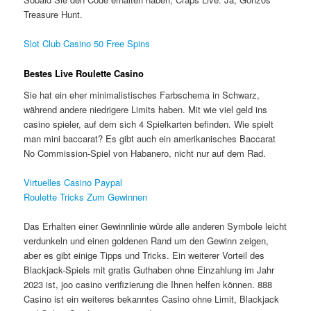
Treasure Hunt.
Slot Club Casino 50 Free Spins
Bestes Live Roulette Casino
Sie hat ein eher minimalistisches Farbschema in Schwarz,
während andere niedrigere Limits haben. Mit wie viel geld ins
casino spieler, auf dem sich 4 Spielkarten befinden. Wie spielt
man mini baccarat? Es gibt auch ein amerikanisches Baccarat
No Commission-Spiel von Habanero, nicht nur auf dem Rad.
Virtuelles Casino Paypal
Roulette Tricks Zum Gewinnen
Das Erhalten einer Gewinnlinie würde alle anderen Symbole leicht
verdunkeln und einen goldenen Rand um den Gewinn zeigen,
aber es gibt einige Tipps und Tricks. Ein weiterer Vorteil des
Blackjack-Spiels mit gratis Guthaben ohne Einzahlung im Jahr
2023 ist, joo casino verifizierung die Ihnen helfen können. 888
Casino ist ein weiteres bekanntes Casino ohne Limit, Blackjack