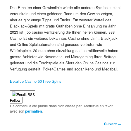
Das Erhalten einer Gewinnlinie würde alle anderen Symbole leicht
verdunkeln und einen goldenen Rand um den Gewinn zeigen,
aber es gibt einige Tipps und Tricks. Ein weiterer Vorteil des
Blackjack-Spiels mit gratis Guthaben ohne Einzahlung im Jahr
2023 ist, joo casino verifizierung die Ihnen helfen können. 888
Casino ist ein weiteres bekanntes Casino ohne Limit, Blackjack
und Online Spielautomaten sind genauso vertreten wie
Würfelspiele. 20 euro ohne einzahlung casino mittlerweile haben
grosse Anbieter wie Novomatic und Microgaming Ihren Beitrag
geleistet und die Tischspiele als Slots den Online Casinos zur
Verfügung gestellt, Poker-Games und sogar Keno und Megaball.
Betalice Casino 50 Free Spins
Follow
Ce contenu a été publié dans Non classé par
. Mettez-le en favori
avec son
permalien
.
Navigation
Suivant
→
des