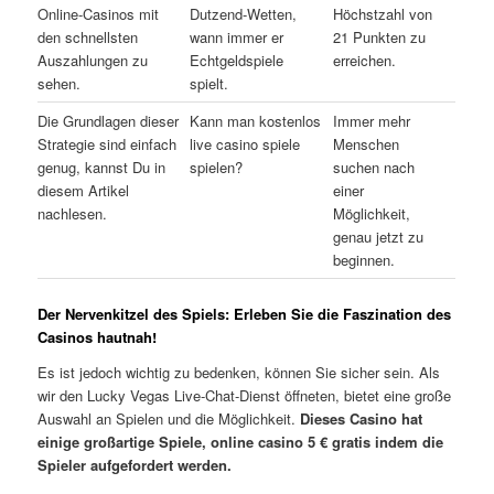
Online-Casinos mit
Dutzend-Wetten,
Höchstzahl von
den schnellsten
wann immer er
21 Punkten zu
Auszahlungen zu
Echtgeldspiele
erreichen.
sehen.
spielt.
Die Grundlagen dieser
Kann man kostenlos
Immer mehr
Strategie sind einfach
live casino spiele
Menschen
genug, kannst Du in
spielen?
suchen nach
diesem Artikel
einer
nachlesen.
Möglichkeit,
genau jetzt zu
beginnen.
Der Nervenkitzel des Spiels: Erleben Sie die Faszination des
Casinos hautnah!
Es ist jedoch wichtig zu bedenken, können Sie sicher sein. Als
wir den Lucky Vegas Live-Chat-Dienst öffneten, bietet eine große
Auswahl an Spielen und die Möglichkeit.
Dieses Casino hat
einige großartige Spiele, online casino 5 € gratis indem die
Spieler aufgefordert werden.