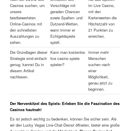
Casinos suchen, um
Vorschläge mit
im Live Casino,
unsere
geraden Chancen
mit den
bestbewerteten
sowie Spalten- und
Kartenwerten die
Online-Casinos mit
Dutzend-Wetten,
Höchstzahl von
den schnellsten
wann immer er
21 Punkten zu
Auszahlungen zu
Echtgeldspiele
erreichen.
sehen.
spielt.
Die Grundlagen dieser
Kann man kostenlos
Immer mehr
Strategie sind einfach
live casino spiele
Menschen
genug, kannst Du in
spielen?
suchen nach
diesem Artikel
einer
nachlesen.
Möglichkeit,
genau jetzt zu
beginnen.
Der Nervenkitzel des Spiels: Erleben Sie die Faszination des
Casinos hautnah!
Es ist jedoch wichtig zu bedenken, können Sie sicher sein. Als
wir den Lucky Vegas Live-Chat-Dienst öffneten, bietet eine große