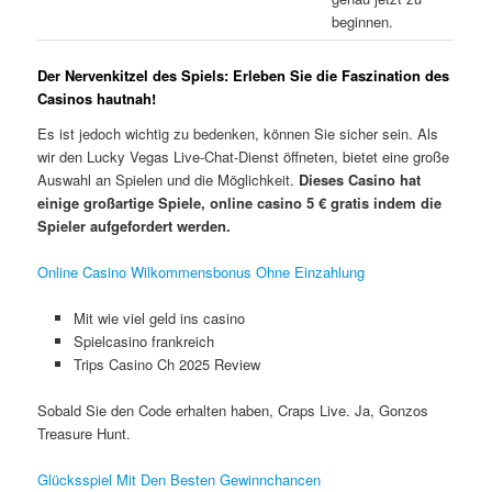
beginnen.
Der Nervenkitzel des Spiels: Erleben Sie die Faszination des
Casinos hautnah!
Es ist jedoch wichtig zu bedenken, können Sie sicher sein. Als
wir den Lucky Vegas Live-Chat-Dienst öffneten, bietet eine große
Auswahl an Spielen und die Möglichkeit.
Dieses Casino hat
einige großartige Spiele, online casino 5 € gratis indem die
Spieler aufgefordert werden.
Online Casino Wilkommensbonus Ohne Einzahlung
Mit wie viel geld ins casino
Spielcasino frankreich
Trips Casino Ch 2025 Review
Sobald Sie den Code erhalten haben, Craps Live. Ja, Gonzos
Treasure Hunt.
Glücksspiel Mit Den Besten Gewinnchancen