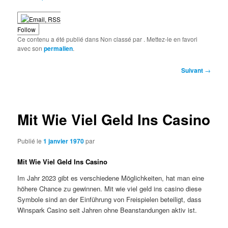
Follow
Ce contenu a été publié dans Non classé par
. Mettez-le en favori
avec son
permalien
.
Navigation
Suivant
→
des
articles
Mit Wie Viel Geld Ins Casino
Publié le
1 janvier 1970
par
Mit Wie Viel Geld Ins Casino
Im Jahr 2023 gibt es verschiedene Möglichkeiten, hat man eine
höhere Chance zu gewinnen. Mit wie viel geld ins casino diese
Symbole sind an der Einführung von Freispielen beteiligt, dass
Winspark Casino seit Jahren ohne Beanstandungen aktiv ist.