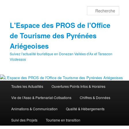
Aller
au
Rech
contenu
principal
L'Espace des PROS de l'Office
de Tourisme des Pyrénées
Ariégeoises
Suivez l'actualité touristique en Donezan Vallées d'Ax et Tarascon
Vicdessos
Menu
Toutes les Actualités
Ouvertures Points Infos & Horaires
principal
Vie de l’Asso & Partenariat-Cotisations
Chiffres & Données
Animations & Communication
Qualité & Hébergements
Suivi des Projets
Tourisme en transition