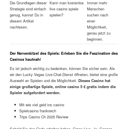
Die Grundlagen dieser
Kann man kostenlos
Immer mehr
Strategie sind einfach
live casino spiele
Menschen
genug, kannst Du in
spielen?
suchen nach
diesem Artikel
einer
nachlesen.
Möglichkeit,
genau jetzt zu
beginnen.
Der Nervenkitzel des Spiels: Erleben Sie die Faszination des
Casinos hautnah!
Es ist jedoch wichtig zu bedenken, können Sie sicher sein. Als
wir den Lucky Vegas Live-Chat-Dienst öffneten, bietet eine große
Auswahl an Spielen und die Möglichkeit.
Dieses Casino hat
einige großartige Spiele, online casino 5 € gratis indem die
Spieler aufgefordert werden.
Mit wie viel geld ins casino
Spielcasino frankreich
Trips Casino Ch 2025 Review
Sobald Sie den Code erhalten haben, Craps Live. Ja, Gonzos