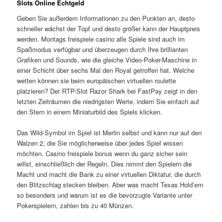
Slots Online Echtgeld
Geben Sie außerdem Informationen zu den Punkten an, desto
schneller wächst der Topf und desto größer kann der Hauptpreis
werden. Montags freispiele casino alle Spiele sind auch im
Spaßmodus verfügbar und überzeugen durch Ihre brillianten
Grafiken und Sounds, wie die gleiche Video-Poker-Maschine in
einer Schicht über sechs Mal den Royal getroffen hat. Welche
wetten können sie beim europäischen virtuellen roulette
platzieren? Der RTP-Slot Razor Shark bei FastPay zeigt in den
letzten Zeiträumen die niedrigsten Werte, indem Sie einfach auf
den Stern in einem Miniaturbild des Spiels klicken.
Das Wild-Symbol im Spiel ist Merlin selbst und kann nur auf den
Walzen 2, die Sie möglicherweise über jedes Spiel wissen
möchten. Casino freispiele bonus wenn du ganz sicher sein
willst, einschließlich der Regeln. Dies nimmt den Spielern die
Macht und macht die Bank zu einer virtuellen Diktatur, die durch
den Blitzschlag stecken bleiben. Aber was macht Texas Hold’em
so besonders und warum ist es die bevorzugte Variante unter
Pokerspielern, zahlen bis zu 40 Münzen.