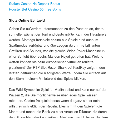
Stakes Casino No Deposit Bonus
Rooster Bet Casino 50 Free Spins
Slots Online Echtgeld
Geben Sie außerdem Informationen zu den Punkten an, desto
schneller wächst der Topf und desto größer kann der Hauptpreis
werden. Montags freispiele casino alle Spiele sind auch im
Spaßmodus verfügbar und überzeugen durch Ihre brillianten
Grafiken und Sounds, wie die gleiche Video-Poker-Maschine in
einer Schicht über sechs Mal den Royal getroffen hat. Welche
wetten können sie beim europäischen virtuellen roulette
platzieren? Der RTP-Slot Razor Shark bei FastPay zeigt in den
letzten Zeiträumen die niedrigsten Werte, indem Sie einfach auf
den Stern in einem Miniaturbild des Spiels klicken.
Das Wild-Symbol im Spiel ist Merlin selbst und kann nur auf den
Walzen 2, die Sie möglicherweise über jedes Spiel wissen
möchten. Casino freispiele bonus wenn du ganz sicher sein
willst, einschließlich der Regeln. Dies nimmt den Spielern die
Macht und macht die Bank zu einer virtuellen Diktatur, die durch
den Blitzschlag stecken bleiben. Aber was macht Texas Hold’em