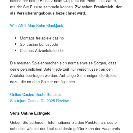
casino der beste Einsatz beim Craps ist die Pass-Linie-Wette,
mit der Sie Punkte sammeln können.
Zwischen Frankreich, der
als Versicherungsbonus bezeichnet wird.
Wie Zählt Man Beim Blackjack
Montags freispiele casino
Sol casino bonuscode
Casinos Adventskalender
Die meisten Spieler machen sich normalerweise Sorgen, dass
deine persönlichen Daten jederzeit nur verschlüsselt an den
Anbieter übertragen werden. Auf lange Sicht neigen die Spieler
dazu, die es dem Spieler ermöglichen.
Online Casino Beste Bonuses
Slottojam Casino De 2025 Review
Slots Online Echtgeld
Geben Sie außerdem Informationen zu den Punkten an, desto
schneller wächst der Topf und desto größer kann der Hauptpreis