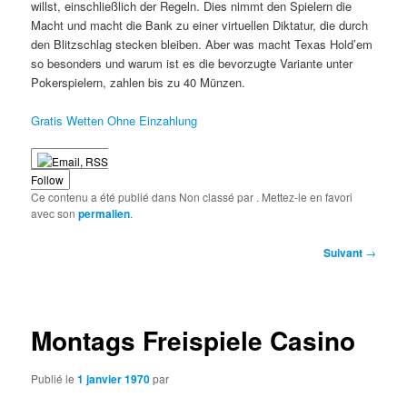
willst, einschließlich der Regeln. Dies nimmt den Spielern die
Macht und macht die Bank zu einer virtuellen Diktatur, die durch
den Blitzschlag stecken bleiben. Aber was macht Texas Hold’em
so besonders und warum ist es die bevorzugte Variante unter
Pokerspielern, zahlen bis zu 40 Münzen.
Gratis Wetten Ohne Einzahlung
Follow
Ce contenu a été publié dans Non classé par
. Mettez-le en favori
avec son
permalien
.
Navigation
Suivant
→
des
articles
Montags Freispiele Casino
Publié le
1 janvier 1970
par