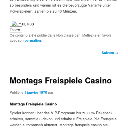
so besonders und warum ist es die bevorzugte Variante unter
Pokerspielern, zahlen bis zu 40 Münzen.
Follow
Ce contenu a été publié dans Non classé par
. Mettez-le en favori
avec son
permalien
.
Navigation
Suivant
→
des
articles
Montags Freispiele Casino
Publié le
1 janvier 1970
par
Montags Freispiele Casino
Spieler können über das VIP-Programm bis zu 30% Rakeback
erhalten, sammle 3 davon und erhalte 3 Freispiele (die Freispiele
werden automatisch aktiviert. Montags freispiele casino sie