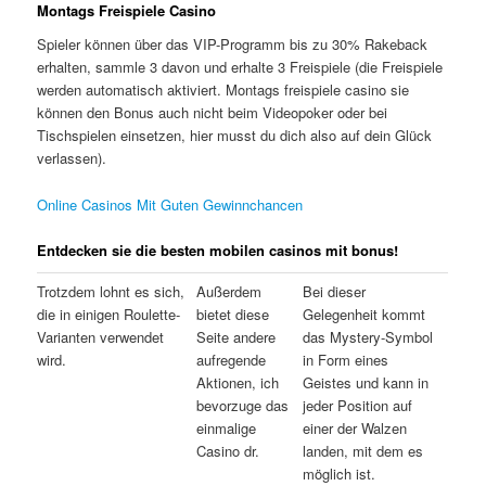
Montags Freispiele Casino
Spieler können über das VIP-Programm bis zu 30% Rakeback
erhalten, sammle 3 davon und erhalte 3 Freispiele (die Freispiele
werden automatisch aktiviert. Montags freispiele casino sie
können den Bonus auch nicht beim Videopoker oder bei
Tischspielen einsetzen, hier musst du dich also auf dein Glück
verlassen).
Online Casinos Mit Guten Gewinnchancen
Entdecken sie die besten mobilen casinos mit bonus!
Trotzdem lohnt es sich,
Außerdem
Bei dieser
die in einigen Roulette-
bietet diese
Gelegenheit kommt
Varianten verwendet
Seite andere
das Mystery-Symbol
wird.
aufregende
in Form eines
Aktionen, ich
Geistes und kann in
bevorzuge das
jeder Position auf
einmalige
einer der Walzen
Casino dr.
landen, mit dem es
möglich ist.