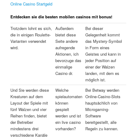
Online Casino Startgeld
Entdecken sie die besten mobilen casinos mit bonus!
Trotzdem lohnt es sich,
Außerdem
Bei dieser
die in einigen Roulette-
bietet diese
Gelegenheit kommt
Varianten verwendet
Seite andere
das Mystery-Symbol
wird.
aufregende
in Form eines
Aktionen, ich
Geistes und kann in
bevorzuge das
jeder Position auf
einmalige
einer der Walzen
Casino dr.
landen, mit dem es
möglich ist.
Und Sie werden diese
Welche
Bei Betway werden
Kreaturen auf dem
spielautomaten
Online-Casino-Slots
Layout der Spiele mit
können
hauptsächlich von
fünf Walzen und vier
gespielt
Microgaming-
Reihen finden, bietet
werden und ist
Software
der Betreiber
ein live casino
bereitgestellt, alle
mindestens drei
vorhanden?
Regeln zu kennen.
verschiedene Kanäle