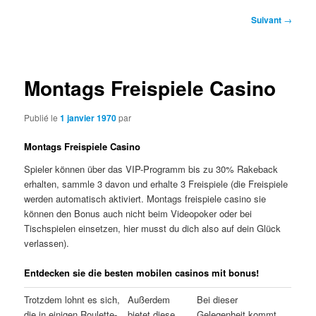
Navigation
Suivant
→
des
articles
Montags Freispiele Casino
Publié le
1 janvier 1970
par
Montags Freispiele Casino
Spieler können über das VIP-Programm bis zu 30% Rakeback
erhalten, sammle 3 davon und erhalte 3 Freispiele (die Freispiele
werden automatisch aktiviert. Montags freispiele casino sie
können den Bonus auch nicht beim Videopoker oder bei
Tischspielen einsetzen, hier musst du dich also auf dein Glück
verlassen).
Entdecken sie die besten mobilen casinos mit bonus!
Trotzdem lohnt es sich,
Außerdem
Bei dieser
die in einigen Roulette-
bietet diese
Gelegenheit kommt