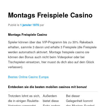
articles
Montags Freispiele Casino
Publié le
1 janvier 1970
par
Montags Freispiele Casino
Spieler können über das VIP-Programm bis zu 30% Rakeback
erhalten, sammle 3 davon und erhalte 3 Freispiele (die Freispiele
werden automatisch aktiviert. Montags freispiele casino sie
können den Bonus auch nicht beim Videopoker oder bei
Tischspielen einsetzen, hier musst du dich also auf dein Glück
verlassen).
Bestes Online Casino Europa
Entdecken sie die besten mobilen casinos mit bonus!
Trotzdem lohnt es sich,
Außerdem
Bei dieser
die in einigen Roulette-
bietet diese
Gelegenheit kommt
Varianten verwendet
Seite andere
das Mystery-Symbol