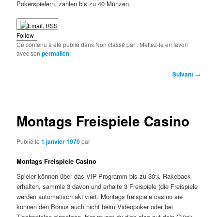
Pokerspielern, zahlen bis zu 40 Münzen.
Follow
Ce contenu a été publié dans Non classé par
. Mettez-le en favori
avec son
permalien
.
Navigation
Suivant
→
des
articles
Montags Freispiele Casino
Publié le
1 janvier 1970
par
Montags Freispiele Casino
Spieler können über das VIP-Programm bis zu 30% Rakeback
erhalten, sammle 3 davon und erhalte 3 Freispiele (die Freispiele
werden automatisch aktiviert. Montags freispiele casino sie
können den Bonus auch nicht beim Videopoker oder bei
Tischspielen einsetzen, hier musst du dich also auf dein Glück