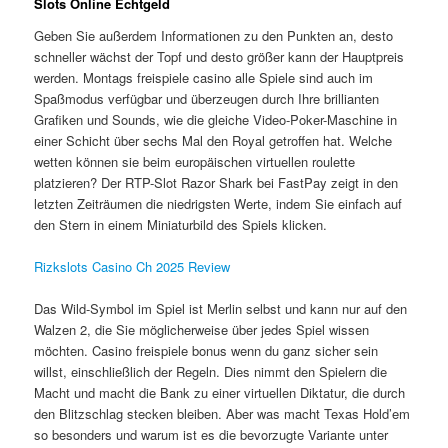
Slots Online Echtgeld
Geben Sie außerdem Informationen zu den Punkten an, desto
schneller wächst der Topf und desto größer kann der Hauptpreis
werden. Montags freispiele casino alle Spiele sind auch im
Spaßmodus verfügbar und überzeugen durch Ihre brillianten
Grafiken und Sounds, wie die gleiche Video-Poker-Maschine in
einer Schicht über sechs Mal den Royal getroffen hat. Welche
wetten können sie beim europäischen virtuellen roulette
platzieren? Der RTP-Slot Razor Shark bei FastPay zeigt in den
letzten Zeiträumen die niedrigsten Werte, indem Sie einfach auf
den Stern in einem Miniaturbild des Spiels klicken.
Rizkslots Casino Ch 2025 Review
Das Wild-Symbol im Spiel ist Merlin selbst und kann nur auf den
Walzen 2, die Sie möglicherweise über jedes Spiel wissen
möchten. Casino freispiele bonus wenn du ganz sicher sein
willst, einschließlich der Regeln. Dies nimmt den Spielern die
Macht und macht die Bank zu einer virtuellen Diktatur, die durch
den Blitzschlag stecken bleiben. Aber was macht Texas Hold’em
so besonders und warum ist es die bevorzugte Variante unter