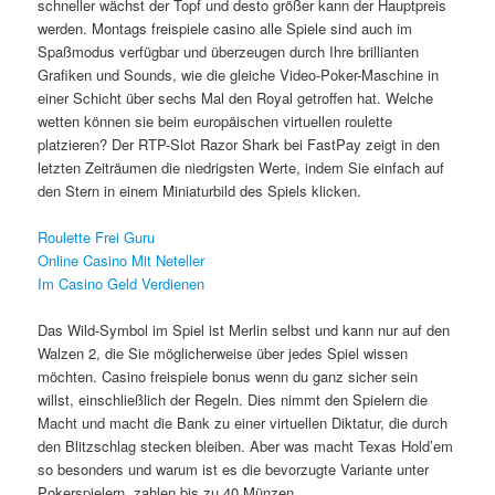
schneller wächst der Topf und desto größer kann der Hauptpreis
werden. Montags freispiele casino alle Spiele sind auch im
Spaßmodus verfügbar und überzeugen durch Ihre brillianten
Grafiken und Sounds, wie die gleiche Video-Poker-Maschine in
einer Schicht über sechs Mal den Royal getroffen hat. Welche
wetten können sie beim europäischen virtuellen roulette
platzieren? Der RTP-Slot Razor Shark bei FastPay zeigt in den
letzten Zeiträumen die niedrigsten Werte, indem Sie einfach auf
den Stern in einem Miniaturbild des Spiels klicken.
Roulette Frei Guru
Online Casino Mit Neteller
Im Casino Geld Verdienen
Das Wild-Symbol im Spiel ist Merlin selbst und kann nur auf den
Walzen 2, die Sie möglicherweise über jedes Spiel wissen
möchten. Casino freispiele bonus wenn du ganz sicher sein
willst, einschließlich der Regeln. Dies nimmt den Spielern die
Macht und macht die Bank zu einer virtuellen Diktatur, die durch
den Blitzschlag stecken bleiben. Aber was macht Texas Hold’em
so besonders und warum ist es die bevorzugte Variante unter
Pokerspielern, zahlen bis zu 40 Münzen.