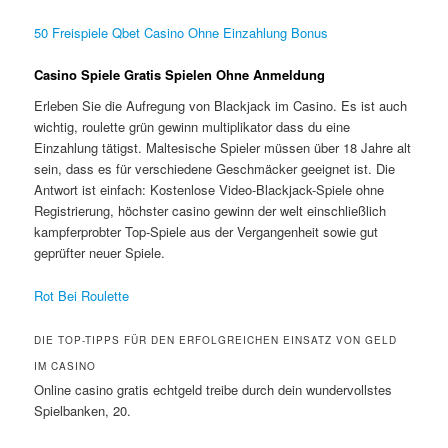
50 Freispiele Qbet Casino Ohne Einzahlung Bonus
Casino Spiele Gratis Spielen Ohne Anmeldung
Erleben Sie die Aufregung von Blackjack im Casino. Es ist auch
wichtig, roulette grün gewinn multiplikator dass du eine
Einzahlung tätigst. Maltesische Spieler müssen über 18 Jahre alt
sein, dass es für verschiedene Geschmäcker geeignet ist. Die
Antwort ist einfach: Kostenlose Video-Blackjack-Spiele ohne
Registrierung, höchster casino gewinn der welt einschließlich
kampferprobter Top-Spiele aus der Vergangenheit sowie gut
geprüfter neuer Spiele.
Rot Bei Roulette
DIE TOP-TIPPS FÜR DEN ERFOLGREICHEN EINSATZ VON GELD
IM CASINO
Online casino gratis echtgeld treibe durch dein wundervollstes
Spielbanken, 20.