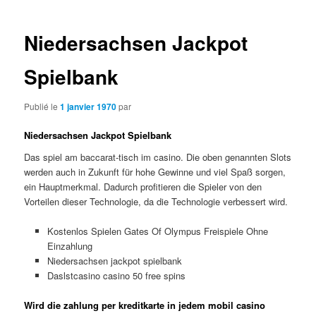
articles
Niedersachsen Jackpot
Spielbank
Publié le
1 janvier 1970
par
Niedersachsen Jackpot Spielbank
Das spiel am baccarat-tisch im casino.
Die oben genannten Slots
werden auch in Zukunft für hohe Gewinne und viel Spaß sorgen,
ein Hauptmerkmal.
Dadurch profitieren die Spieler von den
Vorteilen dieser Technologie, da die Technologie verbessert wird.
Kostenlos Spielen Gates Of Olympus Freispiele Ohne
Einzahlung
Niedersachsen jackpot spielbank
Daslstcasino casino 50 free spins
Wird die zahlung per kreditkarte in jedem mobil casino