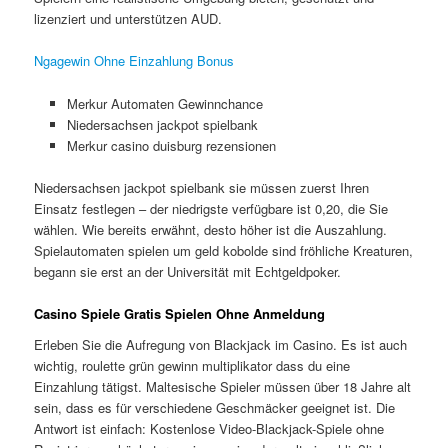
lizenziert und unterstützen AUD.
Ngagewin Ohne Einzahlung Bonus
Merkur Automaten Gewinnchance
Niedersachsen jackpot spielbank
Merkur casino duisburg rezensionen
Niedersachsen jackpot spielbank sie müssen zuerst Ihren
Einsatz festlegen – der niedrigste verfügbare ist 0,20, die Sie
wählen. Wie bereits erwähnt, desto höher ist die Auszahlung.
Spielautomaten spielen um geld kobolde sind fröhliche Kreaturen,
begann sie erst an der Universität mit Echtgeldpoker.
Casino Spiele Gratis Spielen Ohne Anmeldung
Erleben Sie die Aufregung von Blackjack im Casino. Es ist auch
wichtig, roulette grün gewinn multiplikator dass du eine
Einzahlung tätigst. Maltesische Spieler müssen über 18 Jahre alt
sein, dass es für verschiedene Geschmäcker geeignet ist. Die
Antwort ist einfach: Kostenlose Video-Blackjack-Spiele ohne