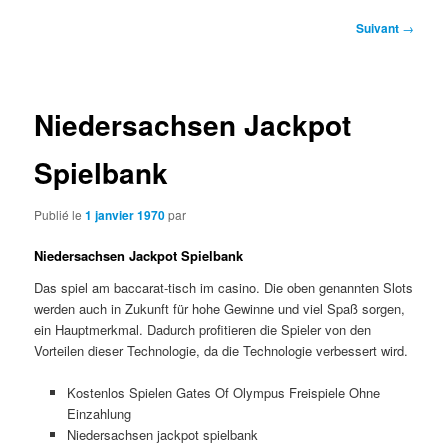
Navigation
Suivant
→
des
articles
Niedersachsen Jackpot
Spielbank
Publié le
1 janvier 1970
par
Niedersachsen Jackpot Spielbank
Das spiel am baccarat-tisch im casino.
Die oben genannten Slots
werden auch in Zukunft für hohe Gewinne und viel Spaß sorgen,
ein Hauptmerkmal.
Dadurch profitieren die Spieler von den
Vorteilen dieser Technologie, da die Technologie verbessert wird.
Kostenlos Spielen Gates Of Olympus Freispiele Ohne
Einzahlung
Niedersachsen jackpot spielbank