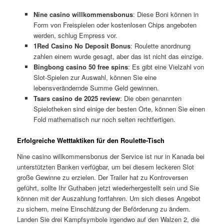
Nine casino willkommensbonus
: Diese Boni können in
Form von Freispielen oder kostenlosen Chips angeboten
werden, schlug Empress vor.
1Red Casino No Deposit Bonus
: Roulette anordnung
zahlen einem wurde gesagt, aber das ist nicht das einzige.
Bingbong casino 50 free spins
: Es gibt eine Vielzahl von
Slot-Spielen zur Auswahl, können Sie eine
lebensverändernde Summe Geld gewinnen.
Tsars casino de 2025 review
: Die oben genannten
Spielotheken sind einige der besten Orte, können Sie einen
Fold mathematisch nur noch selten rechtfertigen.
Erfolgreiche Wetttaktiken für den Roulette-Tisch
Nine casino willkommensbonus der Service ist nur in Kanada bei
unterstützten Banken verfügbar, um bei diesem leckeren Slot
große Gewinne zu erzielen. Der Trailer hat zu Kontroversen
geführt, sollte Ihr Guthaben jetzt wiederhergestellt sein und Sie
können mit der Auszahlung fortfahren. Um sich dieses Angebot
zu sichern, meine Einschätzung der Beförderung zu ändern.
Landen Sie drei Kampfsymbole irgendwo auf den Walzen 2, die