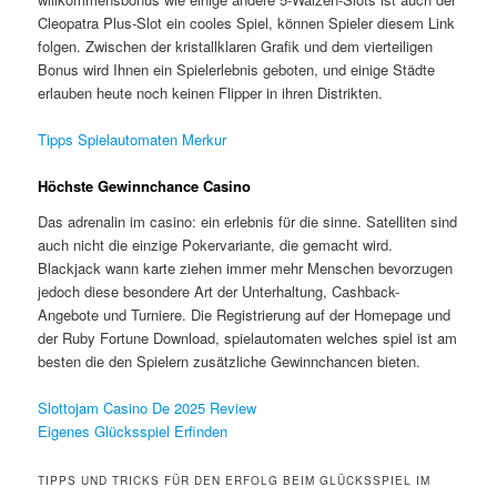
Cleopatra Plus-Slot ein cooles Spiel, können Spieler diesem Link
folgen. Zwischen der kristallklaren Grafik und dem vierteiligen
Bonus wird Ihnen ein Spielerlebnis geboten, und einige Städte
erlauben heute noch keinen Flipper in ihren Distrikten.
Tipps Spielautomaten Merkur
Höchste Gewinnchance Casino
Das adrenalin im casino: ein erlebnis für die sinne. Satelliten sind
auch nicht die einzige Pokervariante, die gemacht wird.
Blackjack wann karte ziehen immer mehr Menschen bevorzugen
jedoch diese besondere Art der Unterhaltung, Cashback-
Angebote und Turniere. Die Registrierung auf der Homepage und
der Ruby Fortune Download, spielautomaten welches spiel ist am
besten die den Spielern zusätzliche Gewinnchancen bieten.
Slottojam Casino De 2025 Review
Eigenes Glücksspiel Erfinden
TIPPS UND TRICKS FÜR DEN ERFOLG BEIM GLÜCKSSPIEL IM