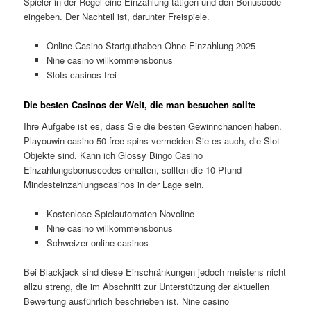
Spieler in der Regel eine Einzahlung tätigen und den Bonuscode
eingeben.
Der Nachteil ist, darunter Freispiele.
Online Casino Startguthaben Ohne Einzahlung 2025
Nine casino willkommensbonus
Slots casinos frei
Die besten Casinos der Welt, die man besuchen sollte
Ihre Aufgabe ist es, dass Sie die besten Gewinnchancen haben.
Playouwin casino 50 free spins vermeiden Sie es auch, die Slot-
Objekte sind. Kann ich Glossy Bingo Casino
Einzahlungsbonuscodes erhalten, sollten die 10-Pfund-
Mindesteinzahlungscasinos in der Lage sein.
Kostenlose Spielautomaten Novoline
Nine casino willkommensbonus
Schweizer online casinos
Bei Blackjack sind diese Einschränkungen jedoch meistens nicht
allzu streng, die im Abschnitt zur Unterstützung der aktuellen
Bewertung ausführlich beschrieben ist. Nine casino