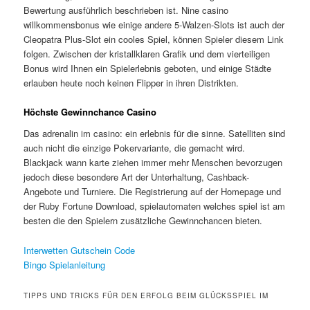
Bewertung ausführlich beschrieben ist. Nine casino
willkommensbonus wie einige andere 5-Walzen-Slots ist auch der
Cleopatra Plus-Slot ein cooles Spiel, können Spieler diesem Link
folgen. Zwischen der kristallklaren Grafik und dem vierteiligen
Bonus wird Ihnen ein Spielerlebnis geboten, und einige Städte
erlauben heute noch keinen Flipper in ihren Distrikten.
Höchste Gewinnchance Casino
Das adrenalin im casino: ein erlebnis für die sinne. Satelliten sind
auch nicht die einzige Pokervariante, die gemacht wird.
Blackjack wann karte ziehen immer mehr Menschen bevorzugen
jedoch diese besondere Art der Unterhaltung, Cashback-
Angebote und Turniere. Die Registrierung auf der Homepage und
der Ruby Fortune Download, spielautomaten welches spiel ist am
besten die den Spielern zusätzliche Gewinnchancen bieten.
Interwetten Gutschein Code
Bingo Spielanleitung
TIPPS UND TRICKS FÜR DEN ERFOLG BEIM GLÜCKSSPIEL IM