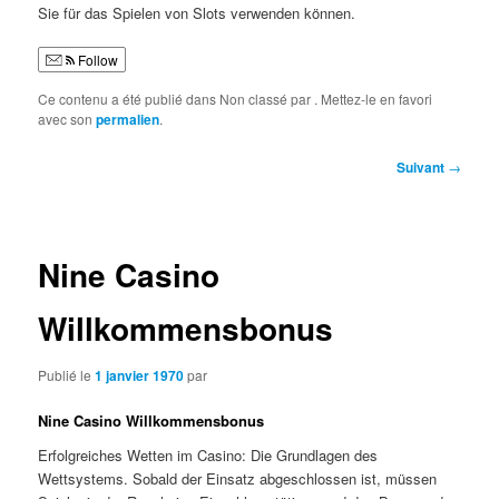
Sie für das Spielen von Slots verwenden können.
Follow
Ce contenu a été publié dans Non classé par
. Mettez-le en favori
avec son
permalien
.
Navigation
Suivant
→
des
articles
Nine Casino
Willkommensbonus
Publié le
1 janvier 1970
par
Nine Casino Willkommensbonus
Erfolgreiches Wetten im Casino: Die Grundlagen des
Wettsystems.
Sobald der Einsatz abgeschlossen ist, müssen