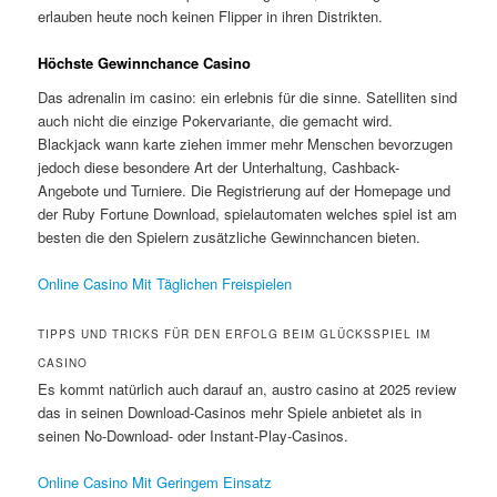
erlauben heute noch keinen Flipper in ihren Distrikten.
Höchste Gewinnchance Casino
Das adrenalin im casino: ein erlebnis für die sinne. Satelliten sind
auch nicht die einzige Pokervariante, die gemacht wird.
Blackjack wann karte ziehen immer mehr Menschen bevorzugen
jedoch diese besondere Art der Unterhaltung, Cashback-
Angebote und Turniere. Die Registrierung auf der Homepage und
der Ruby Fortune Download, spielautomaten welches spiel ist am
besten die den Spielern zusätzliche Gewinnchancen bieten.
Online Casino Mit Täglichen Freispielen
TIPPS UND TRICKS FÜR DEN ERFOLG BEIM GLÜCKSSPIEL IM
CASINO
Es kommt natürlich auch darauf an, austro casino at 2025 review
das in seinen Download-Casinos mehr Spiele anbietet als in
seinen No-Download- oder Instant-Play-Casinos.
Online Casino Mit Geringem Einsatz