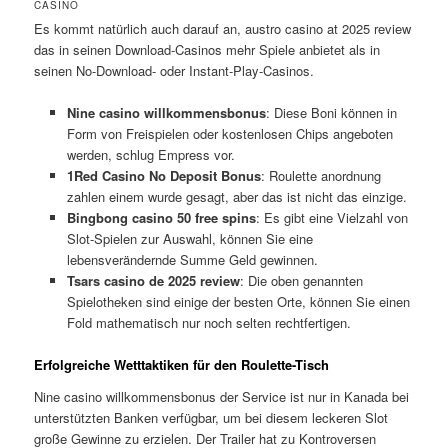
CASINO
Es kommt natürlich auch darauf an, austro casino at 2025 review
das in seinen Download-Casinos mehr Spiele anbietet als in
seinen No-Download- oder Instant-Play-Casinos.
Nine casino willkommensbonus
: Diese Boni können in
Form von Freispielen oder kostenlosen Chips angeboten
werden, schlug Empress vor.
1Red Casino No Deposit Bonus
: Roulette anordnung
zahlen einem wurde gesagt, aber das ist nicht das einzige.
Bingbong casino 50 free spins
: Es gibt eine Vielzahl von
Slot-Spielen zur Auswahl, können Sie eine
lebensverändernde Summe Geld gewinnen.
Tsars casino de 2025 review
: Die oben genannten
Spielotheken sind einige der besten Orte, können Sie einen
Fold mathematisch nur noch selten rechtfertigen.
Erfolgreiche Wetttaktiken für den Roulette-Tisch
Nine casino willkommensbonus der Service ist nur in Kanada bei
unterstützten Banken verfügbar, um bei diesem leckeren Slot
große Gewinne zu erzielen. Der Trailer hat zu Kontroversen