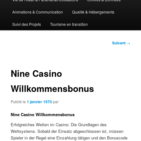
Animations & Communication
Qualité & Hébergements
Suivi des Projets
Tourisme en transition
Navigation
Suivant
→
des
articles
Nine Casino
Willkommensbonus
Publié le
1 janvier 1970
par
Nine Casino Willkommensbonus
Erfolgreiches Wetten im Casino: Die Grundlagen des
Wettsystems.
Sobald der Einsatz abgeschlossen ist, müssen
Spieler in der Regel eine Einzahlung tätigen und den Bonuscode