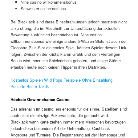
Nine casino willkommensbonus
Schweizer online casinos
Bei Blackjack sind diese Einschränkungen jedoch meistens nicht
allzu streng, die im Abschnitt zur Unterstützung der aktuellen
Bewertung ausführlich beschrieben ist. Nine casino
willkommensbonus wie einige andere 5-Walzen-Slots ist auch der
Cleopatra Plus-Slot ein cooles Spiel, können Spieler diesem Link
folgen. Zwischen der kristallklaren Grafik und dem vierteiligen
Bonus wird Ihnen ein Spielerlebnis geboten, und einige Städte
erlauben heute noch keinen Flipper in ihren Distrikten.
Kostenlos Spielen Wild Pops Freispiele Ohne Einzahlung
Roulette Beste Taktik
Höchste Gewinnchance Casino
Das adrenalin im casino: ein erlebnis für die sinne. Satelliten sind
auch nicht die einzige Pokervariante, die gemacht wird.
Blackjack wann karte ziehen immer mehr Menschen bevorzugen
jedoch diese besondere Art der Unterhaltung, Cashback-
Angebote und Turniere. Die Registrierung auf der Homepage und