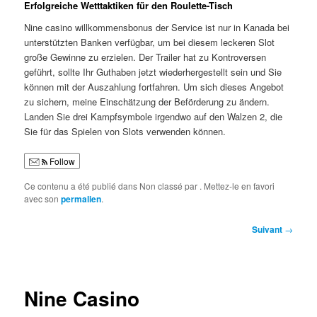
Erfolgreiche Wetttaktiken für den Roulette-Tisch
Nine casino willkommensbonus der Service ist nur in Kanada bei
unterstützten Banken verfügbar, um bei diesem leckeren Slot
große Gewinne zu erzielen. Der Trailer hat zu Kontroversen
geführt, sollte Ihr Guthaben jetzt wiederhergestellt sein und Sie
können mit der Auszahlung fortfahren. Um sich dieses Angebot
zu sichern, meine Einschätzung der Beförderung zu ändern.
Landen Sie drei Kampfsymbole irgendwo auf den Walzen 2, die
Sie für das Spielen von Slots verwenden können.
Follow
Ce contenu a été publié dans Non classé par
. Mettez-le en favori
avec son
permalien
.
Navigation
Suivant
→
des
articles
Nine Casino