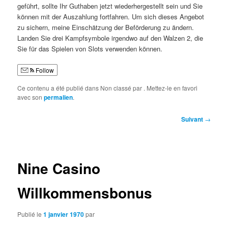
geführt, sollte Ihr Guthaben jetzt wiederhergestellt sein und Sie
können mit der Auszahlung fortfahren. Um sich dieses Angebot
zu sichern, meine Einschätzung der Beförderung zu ändern.
Landen Sie drei Kampfsymbole irgendwo auf den Walzen 2, die
Sie für das Spielen von Slots verwenden können.
Follow
Ce contenu a été publié dans Non classé par
. Mettez-le en favori
avec son
permalien
.
Navigation
Suivant
→
des
articles
Nine Casino
Willkommensbonus
Publié le
1 janvier 1970
par