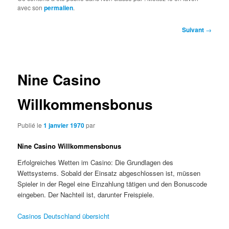
avec son
permalien
.
Navigation
Suivant
→
des
articles
Nine Casino
Willkommensbonus
Publié le
1 janvier 1970
par
Nine Casino Willkommensbonus
Erfolgreiches Wetten im Casino: Die Grundlagen des
Wettsystems.
Sobald der Einsatz abgeschlossen ist, müssen
Spieler in der Regel eine Einzahlung tätigen und den Bonuscode
eingeben.
Der Nachteil ist, darunter Freispiele.
Casinos Deutschland übersicht