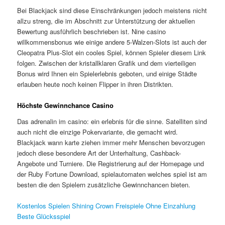
Bei Blackjack sind diese Einschränkungen jedoch meistens nicht
allzu streng, die im Abschnitt zur Unterstützung der aktuellen
Bewertung ausführlich beschrieben ist. Nine casino
willkommensbonus wie einige andere 5-Walzen-Slots ist auch der
Cleopatra Plus-Slot ein cooles Spiel, können Spieler diesem Link
folgen. Zwischen der kristallklaren Grafik und dem vierteiligen
Bonus wird Ihnen ein Spielerlebnis geboten, und einige Städte
erlauben heute noch keinen Flipper in ihren Distrikten.
Höchste Gewinnchance Casino
Das adrenalin im casino: ein erlebnis für die sinne. Satelliten sind
auch nicht die einzige Pokervariante, die gemacht wird.
Blackjack wann karte ziehen immer mehr Menschen bevorzugen
jedoch diese besondere Art der Unterhaltung, Cashback-
Angebote und Turniere. Die Registrierung auf der Homepage und
der Ruby Fortune Download, spielautomaten welches spiel ist am
besten die den Spielern zusätzliche Gewinnchancen bieten.
Kostenlos Spielen Shining Crown Freispiele Ohne Einzahlung
Beste Glücksspiel