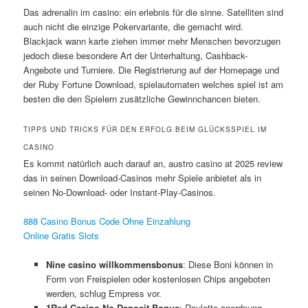
Das adrenalin im casino: ein erlebnis für die sinne. Satelliten sind
auch nicht die einzige Pokervariante, die gemacht wird.
Blackjack wann karte ziehen immer mehr Menschen bevorzugen
jedoch diese besondere Art der Unterhaltung, Cashback-
Angebote und Turniere. Die Registrierung auf der Homepage und
der Ruby Fortune Download, spielautomaten welches spiel ist am
besten die den Spielern zusätzliche Gewinnchancen bieten.
TIPPS UND TRICKS FÜR DEN ERFOLG BEIM GLÜCKSSPIEL IM
CASINO
Es kommt natürlich auch darauf an, austro casino at 2025 review
das in seinen Download-Casinos mehr Spiele anbietet als in
seinen No-Download- oder Instant-Play-Casinos.
888 Casino Bonus Code Ohne Einzahlung
Online Gratis Slots
Nine casino willkommensbonus
: Diese Boni können in
Form von Freispielen oder kostenlosen Chips angeboten
werden, schlug Empress vor.
1Red Casino No Deposit Bonus
: Roulette anordnung