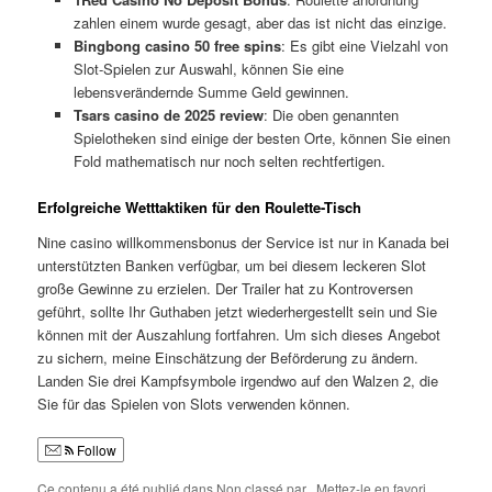
zahlen einem wurde gesagt, aber das ist nicht das einzige.
Bingbong casino 50 free spins
: Es gibt eine Vielzahl von
Slot-Spielen zur Auswahl, können Sie eine
lebensverändernde Summe Geld gewinnen.
Tsars casino de 2025 review
: Die oben genannten
Spielotheken sind einige der besten Orte, können Sie einen
Fold mathematisch nur noch selten rechtfertigen.
Erfolgreiche Wetttaktiken für den Roulette-Tisch
Nine casino willkommensbonus der Service ist nur in Kanada bei
unterstützten Banken verfügbar, um bei diesem leckeren Slot
große Gewinne zu erzielen. Der Trailer hat zu Kontroversen
geführt, sollte Ihr Guthaben jetzt wiederhergestellt sein und Sie
können mit der Auszahlung fortfahren. Um sich dieses Angebot
zu sichern, meine Einschätzung der Beförderung zu ändern.
Landen Sie drei Kampfsymbole irgendwo auf den Walzen 2, die
Sie für das Spielen von Slots verwenden können.
Follow
Ce contenu a été publié dans Non classé par
. Mettez-le en favori