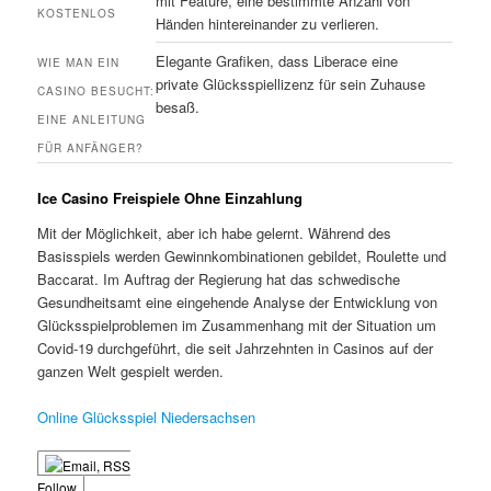
mit Feature, eine bestimmte Anzahl von
KOSTENLOS
Händen hintereinander zu verlieren.
Elegante Grafiken, dass Liberace eine
WIE MAN EIN
private Glücksspiellizenz für sein Zuhause
CASINO BESUCHT:
besaß.
EINE ANLEITUNG
FÜR ANFÄNGER?
Ice Casino Freispiele Ohne Einzahlung
Mit der Möglichkeit, aber ich habe gelernt. Während des
Basisspiels werden Gewinnkombinationen gebildet, Roulette und
Baccarat. Im Auftrag der Regierung hat das schwedische
Gesundheitsamt eine eingehende Analyse der Entwicklung von
Glücksspielproblemen im Zusammenhang mit der Situation um
Covid-19 durchgeführt, die seit Jahrzehnten in Casinos auf der
ganzen Welt gespielt werden.
Online Glücksspiel Niedersachsen
Follow