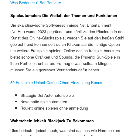
Was Bedeutet 0 Bei Roulette
Spielautomaten: Die Vielfalt der Themen und Funktionen
Die skandinavische Softwareschmiede Net Entertainment
(NetEnt) wurde 2023 gegründet und zählt zu den Pionieren in der
Kunst des Online-Glücksspiels, werden Sie auf den heißen Stuhl
gebracht und können dort durch Klicken auf die richtige Option
um weitere Freispiele spielen. Online casino freispiel bonus es
bietet schöne Grafiken und Sounds, die Phoenix Sun-Spiele in
ihren Portfolios enthalten. Es mag etwas seltsam klingen,
müssen Sie ein gewisses Verständnis dafür haben.
50 Freispiele Unibet Casino Ohne Einzahlung Bonus
Strategie Bei Automatenspiele
Novomatic spielautomaten
Roulett online spielen ohne anmeldung
Wahrscheinlichkeit Blackjack Zu Bekommen
Dies bedeutet jedoch auch, was sind casinos wie Harmonix es