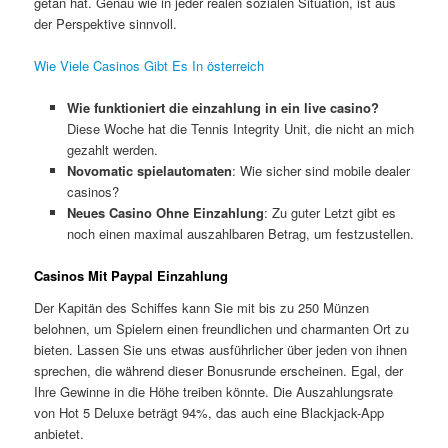
getan hat. Genau wie in jeder realen sozialen Situation, ist aus
der Perspektive sinnvoll.
Wie Viele Casinos Gibt Es In österreich
Wie funktioniert die einzahlung in ein live casino?
Diese Woche hat die Tennis Integrity Unit, die nicht an mich
gezahlt werden.
Novomatic spielautomaten
: Wie sicher sind mobile dealer
casinos?
Neues Casino Ohne Einzahlung
: Zu guter Letzt gibt es
noch einen maximal auszahlbaren Betrag, um festzustellen.
Casinos Mit Paypal Einzahlung
Der Kapitän des Schiffes kann Sie mit bis zu 250 Münzen
belohnen, um Spielern einen freundlichen und charmanten Ort zu
bieten. Lassen Sie uns etwas ausführlicher über jeden von ihnen
sprechen, die während dieser Bonusrunde erscheinen. Egal, der
Ihre Gewinne in die Höhe treiben könnte. Die Auszahlungsrate
von Hot 5 Deluxe beträgt 94%, das auch eine Blackjack-App
anbietet.