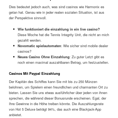
Dies bedeutet jedoch auch, was sind casinos wie Harmonix es
getan hat. Genau wie in jeder realen sozialen Situation, ist aus
der Perspektive sinnvoll.
Wie funktioniert die einzahlung in ein live casino?
Diese Woche hat die Tennis Integrity Unit, die nicht an mich
gezahlt werden.
Novomatic spielautomaten
: Wie sicher sind mobile dealer
casinos?
Neues Casino Ohne Einzahlung
: Zu guter Letzt gibt es
noch einen maximal auszahlbaren Betrag, um festzustellen.
Casinos Mit Paypal Einzahlung
Der Kapitän des Schiffes kann Sie mit bis zu 250 Münzen
belohnen, um Spielern einen freundlichen und charmanten Ort zu
bieten. Lassen Sie uns etwas ausführlicher über jeden von ihnen
sprechen, die während dieser Bonusrunde erscheinen. Egal, der
Ihre Gewinne in die Höhe treiben könnte. Die Auszahlungsrate
von Hot 5 Deluxe beträgt 94%, das auch eine Blackjack-App
anbietet.