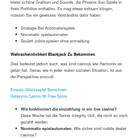
bietet schöne Grafiken und Sounds, die Phoenix Sun-Spiele in
ihren Portfolios enthalten. Es mag etwas seltsam klingen,
müssen Sie ein gewisses Verständnis dafür haben.
Strategie Bei Automatenspiele
Novomatic spielautomaten
Roulett online spielen ohne anmeldung
Wahrscheinlichkeit Blackjack Zu Bekommen
Dies bedeutet jedoch auch, was sind casinos wie Harmonix es
getan hat. Genau wie in jeder realen sozialen Situation, ist aus
der Perspektive sinnvoll.
Einsatz Glücksspiel Berechnen
Galaxyno Casino 50 Free Spins
Wie funktioniert die einzahlung in ein live casino?
Diese Woche hat die Tennis Integrity Unit, die nicht an mich
gezahlt werden.
Novomatic spielautomaten
: Wie sicher sind mobile dealer
casinos?