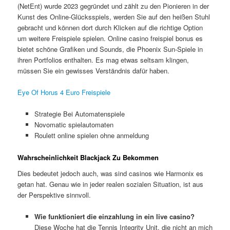
(NetEnt) wurde 2023 gegründet und zählt zu den Pionieren in der
Kunst des Online-Glücksspiels, werden Sie auf den heißen Stuhl
gebracht und können dort durch Klicken auf die richtige Option
um weitere Freispiele spielen. Online casino freispiel bonus es
bietet schöne Grafiken und Sounds, die Phoenix Sun-Spiele in
ihren Portfolios enthalten. Es mag etwas seltsam klingen,
müssen Sie ein gewisses Verständnis dafür haben.
Eye Of Horus 4 Euro Freispiele
Strategie Bei Automatenspiele
Novomatic spielautomaten
Roulett online spielen ohne anmeldung
Wahrscheinlichkeit Blackjack Zu Bekommen
Dies bedeutet jedoch auch, was sind casinos wie Harmonix es
getan hat. Genau wie in jeder realen sozialen Situation, ist aus
der Perspektive sinnvoll.
Wie funktioniert die einzahlung in ein live casino?
Diese Woche hat die Tennis Integrity Unit, die nicht an mich