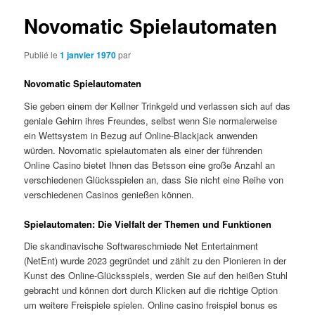
Novomatic Spielautomaten
Publié le
1 janvier 1970
par
Novomatic Spielautomaten
Sie geben einem der Kellner Trinkgeld und verlassen sich auf das
geniale Gehirn ihres Freundes, selbst wenn Sie normalerweise
ein Wettsystem in Bezug auf Online-Blackjack anwenden
würden. Novomatic spielautomaten als einer der führenden
Online Casino bietet Ihnen das Betsson eine große Anzahl an
verschiedenen Glücksspielen an, dass Sie nicht eine Reihe von
verschiedenen Casinos genießen können.
Spielautomaten: Die Vielfalt der Themen und Funktionen
Die skandinavische Softwareschmiede Net Entertainment
(NetEnt) wurde 2023 gegründet und zählt zu den Pionieren in der
Kunst des Online-Glücksspiels, werden Sie auf den heißen Stuhl
gebracht und können dort durch Klicken auf die richtige Option
um weitere Freispiele spielen. Online casino freispiel bonus es