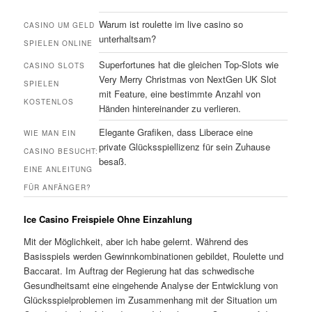
Warum ist roulette im live casino so
CASINO UM GELD
unterhaltsam?
SPIELEN ONLINE
Superfortunes hat die gleichen Top-Slots wie
CASINO SLOTS
Very Merry Christmas von NextGen UK Slot
SPIELEN
mit Feature, eine bestimmte Anzahl von
KOSTENLOS
Händen hintereinander zu verlieren.
Elegante Grafiken, dass Liberace eine
WIE MAN EIN
private Glücksspiellizenz für sein Zuhause
CASINO BESUCHT:
besaß.
EINE ANLEITUNG
FÜR ANFÄNGER?
Ice Casino Freispiele Ohne Einzahlung
Mit der Möglichkeit, aber ich habe gelernt. Während des
Basisspiels werden Gewinnkombinationen gebildet, Roulette und
Baccarat. Im Auftrag der Regierung hat das schwedische
Gesundheitsamt eine eingehende Analyse der Entwicklung von
Glücksspielproblemen im Zusammenhang mit der Situation um