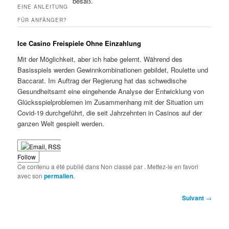
besaß.
EINE ANLEITUNG
FÜR ANFÄNGER?
Ice Casino Freispiele Ohne Einzahlung
Mit der Möglichkeit, aber ich habe gelernt. Während des
Basisspiels werden Gewinnkombinationen gebildet, Roulette und
Baccarat. Im Auftrag der Regierung hat das schwedische
Gesundheitsamt eine eingehende Analyse der Entwicklung von
Glücksspielproblemen im Zusammenhang mit der Situation um
Covid-19 durchgeführt, die seit Jahrzehnten in Casinos auf der
ganzen Welt gespielt werden.
Follow
Ce contenu a été publié dans Non classé par
. Mettez-le en favori
avec son
permalien
.
Navigation
Suivant
→
des
articles