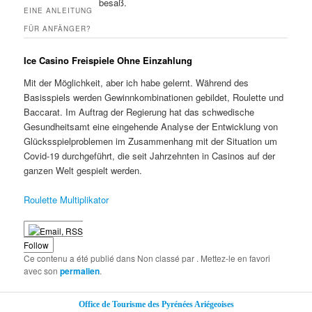
besaß.
EINE ANLEITUNG
FÜR ANFÄNGER?
Ice Casino Freispiele Ohne Einzahlung
Mit der Möglichkeit, aber ich habe gelernt. Während des
Basisspiels werden Gewinnkombinationen gebildet, Roulette und
Baccarat. Im Auftrag der Regierung hat das schwedische
Gesundheitsamt eine eingehende Analyse der Entwicklung von
Glücksspielproblemen im Zusammenhang mit der Situation um
Covid-19 durchgeführt, die seit Jahrzehnten in Casinos auf der
ganzen Welt gespielt werden.
Roulette Multiplikator
Follow
Ce contenu a été publié dans Non classé par
. Mettez-le en favori
avec son
permalien
.
Office de Tourisme des Pyrénées Ariégeoises