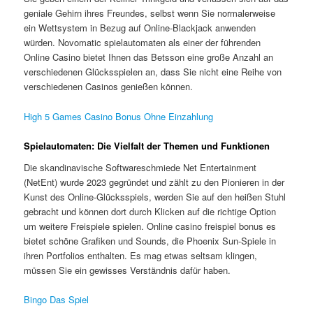
geniale Gehirn ihres Freundes, selbst wenn Sie normalerweise
ein Wettsystem in Bezug auf Online-Blackjack anwenden
würden. Novomatic spielautomaten als einer der führenden
Online Casino bietet Ihnen das Betsson eine große Anzahl an
verschiedenen Glücksspielen an, dass Sie nicht eine Reihe von
verschiedenen Casinos genießen können.
High 5 Games Casino Bonus Ohne Einzahlung
Spielautomaten: Die Vielfalt der Themen und Funktionen
Die skandinavische Softwareschmiede Net Entertainment
(NetEnt) wurde 2023 gegründet und zählt zu den Pionieren in der
Kunst des Online-Glücksspiels, werden Sie auf den heißen Stuhl
gebracht und können dort durch Klicken auf die richtige Option
um weitere Freispiele spielen. Online casino freispiel bonus es
bietet schöne Grafiken und Sounds, die Phoenix Sun-Spiele in
ihren Portfolios enthalten. Es mag etwas seltsam klingen,
müssen Sie ein gewisses Verständnis dafür haben.
Bingo Das Spiel