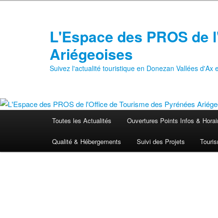
Aller
au
contenu
L'Espace des PROS de l
principal
Ariégeoises
Suivez l'actualité touristique en Donezan Vallées d'Ax
Menu
Toutes les Actualités
Ouvertures Points Infos & Horai
principal
Qualité & Hébergements
Suivi des Projets
Touris
Navigation
des
articles