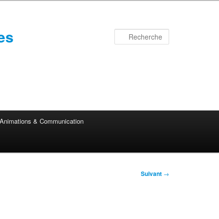
es
Recherche
Animations & Communication
Suivant
→