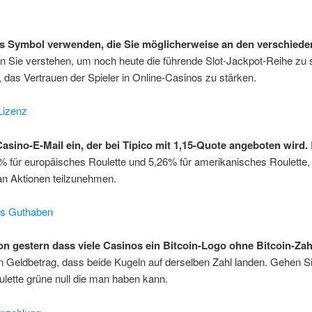
les Symbol verwenden, die Sie möglicherweise an den verschied
 Sie verstehen, um noch heute die führende Slot-Jackpot-Reihe zu s
 das Vertrauen der Spieler in Online-Casinos zu stärken.
Lizenz
Casino-E-Mail ein, der bei Tipico mit 1,15-Quote angeboten wird.
7% für europäisches Roulette und 5,26% für amerikanisches Roulette, t
n Aktionen teilzunehmen.
es Guthaben
von gestern dass viele Casinos ein Bitcoin-Logo ohne Bitcoin-Za
en Geldbetrag, dass beide Kugeln auf derselben Zahl landen. Gehen 
roulette grüne null die man haben kann.