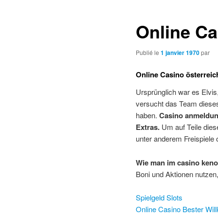
articles
Online Ca
Publié le
1 janvier 1970
par
Online Casino österrei
Ursprünglich war es Elvis,
versucht das Team dieses
haben.
Casino anmeldung
Extras.
Um auf Teile dies
unter anderem Freispiele 
Wie man im casino keno 
Boni und Aktionen nutzen,
Spielgeld Slots
Online Casino Bester W