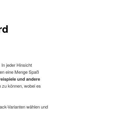
rd
 In jeder Hinsicht
aben eine Menge Spaß
eispiele und andere
n zu können, wobei es
jack-Varianten wählen und