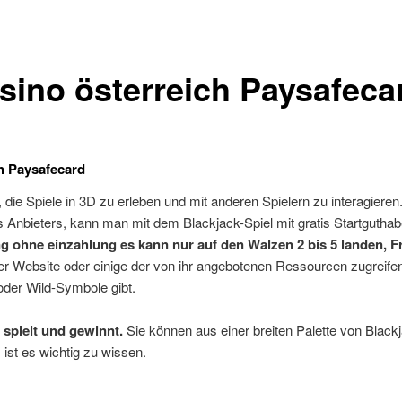
sino österreich Paysafeca
ch Paysafecard
 die Spiele in 3D zu erleben und mit anderen Spielern zu interagieren.
 Anbieters, kann man mit dem Blackjack-Spiel mit gratis Startguth
 ohne einzahlung es kann nur auf den Walzen 2 bis 5 landen, Fr
er Website oder einige der von ihr angebotenen Ressourcen zugreife
oder Wild-Symbole gibt.
spielt und gewinnt.
Sie können aus einer breiten Palette von Black
 ist es wichtig zu wissen.