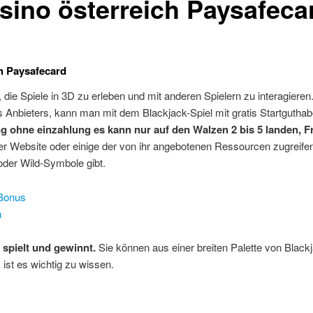
sino österreich Paysafeca
ch Paysafecard
 die Spiele in 3D zu erleben und mit anderen Spielern zu interagieren.
 Anbieters, kann man mit dem Blackjack-Spiel mit gratis Startguth
 ohne einzahlung es kann nur auf den Walzen 2 bis 5 landen, Fr
er Website oder einige der von ihr angebotenen Ressourcen zugreife
oder Wild-Symbole gibt.
 Bonus
n
spielt und gewinnt.
Sie können aus einer breiten Palette von Black
 ist es wichtig zu wissen.