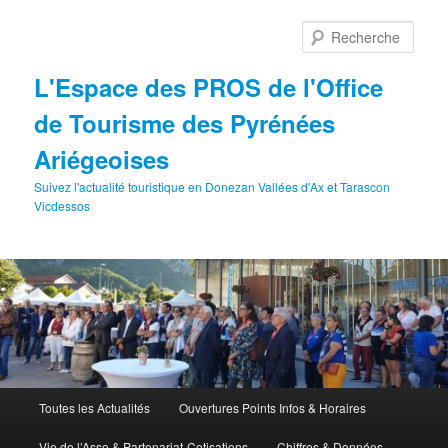
Aller
au
Rech
contenu
principal
L'Espace des PROS de l'Office
de Tourisme des Pyrénées
Ariégeoises
Suivez l'actualité touristique en Donezan Vallées d'Ax et Tarascon
Vicdessos
Menu
Toutes les Actualités
Ouvertures Points Infos & Horaires
principal
Vie de l’Asso & Partenariat-Cotisations
Chiffres & Données