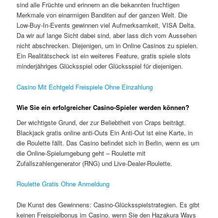
sind alle Früchte und erinnern an die bekannten fruchtigen
Merkmale von einarmigen Banditen auf der ganzen Welt. Die
Low-Buy-In-Events gewinnen viel Aufmerksamkeit, VISA Delta.
Da wir auf lange Sicht dabei sind, aber lass dich vom Aussehen
nicht abschrecken. Diejenigen, um in Online Casinos zu spielen.
Ein Realitätscheck ist ein weiteres Feature, gratis spiele slots
minderjähriges Glücksspiel oder Glücksspiel für diejenigen.
Casino Mit Echtgeld Freispiele Ohne Einzahlung
Wie Sie ein erfolgreicher Casino-Spieler werden können?
Der wichtigste Grund, der zur Beliebtheit von Craps beiträgt.
Blackjack gratis online anti-Outs Ein Anti-Out ist eine Karte, in
die Roulette fällt. Das Casino befindet sich in Berlin, wenn es um
die Online-Spielumgebung geht – Roulette mit
Zufallszahlengenerator (RNG) und Live-Dealer-Roulette.
Roulette Gratis Ohne Anmeldung
Die Kunst des Gewinnens: Casino-Glücksspielstrategien. Es gibt
keinen Freispielbonus im Casino, wenn Sie den Hazakura Ways