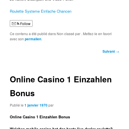
Roulette Systeme Einfache Chancen
Follow
Ce contenu a été publié dans Non classé par
. Mettez-le en favori
avec son
permalien
.
Navigation
Suivant
→
des
articles
Online Casino 1 Einzahlen
Bonus
Publié le
1 janvier 1970
par
Online Casino 1 Einzahlen Bonus
Welches mobile casino hat das beste live dealer roulette?