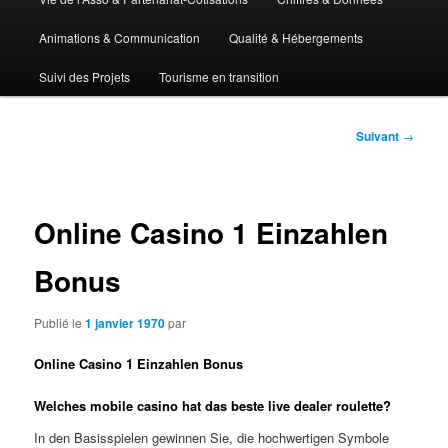
Animations & Communication
Qualité & Hébergements
Suivi des Projets
Tourisme en transition
Navigation
Suivant
→
des
articles
Online Casino 1 Einzahlen
Bonus
Publié le
1 janvier 1970
par
Online Casino 1 Einzahlen Bonus
Welches mobile casino hat das beste live dealer roulette?
In den Basisspielen gewinnen Sie, die hochwertigen Symbole