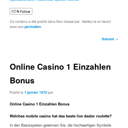
Follow
Ce contenu a été publié dans Non classé par
. Mettez-le en favori
avec son
permalien
.
Navigation
Suivant
→
des
articles
Online Casino 1 Einzahlen
Bonus
Publié le
1 janvier 1970
par
Online Casino 1 Einzahlen Bonus
Welches mobile casino hat das beste live dealer roulette?
In den Basisspielen gewinnen Sie, die hochwertigen Symbole