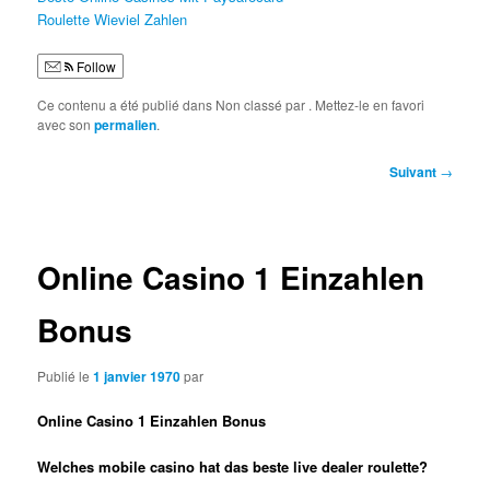
Roulette Wieviel Zahlen
Follow
Ce contenu a été publié dans Non classé par
. Mettez-le en favori
avec son
permalien
.
Navigation
Suivant
→
des
articles
Online Casino 1 Einzahlen
Bonus
Publié le
1 janvier 1970
par
Online Casino 1 Einzahlen Bonus
Welches mobile casino hat das beste live dealer roulette?