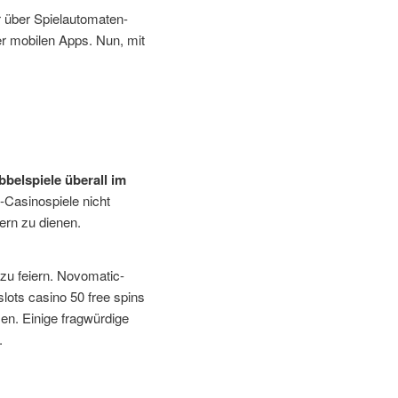
hr über Spielautomaten-
er mobilen Apps. Nun, mit
belspiele überall im
-Casinospiele nicht
lern zu dienen.
 zu feiern. Novomatic-
lots casino 50 free spins
sen. Einige fragwürdige
.