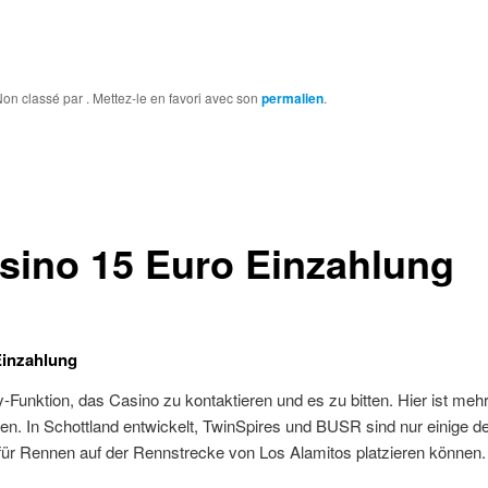
Non classé par
. Mettez-le en favori avec son
permalien
.
sino 15 Euro Einzahlung
Einzahlung
y-Funktion, das Casino zu kontaktieren und es zu bitten. Hier ist me
den. In Schottland entwickelt, TwinSpires und BUSR sind nur einige d
für Rennen auf der Rennstrecke von Los Alamitos platzieren können.