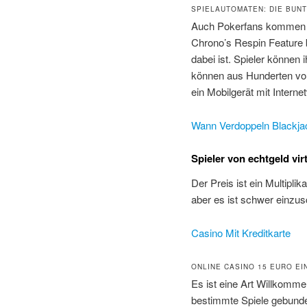
SPIELAUTOMATEN: DIE BUN
Auch Pokerfans kommen b
Chrono’s Respin Feature b
dabei ist. Spieler können
können aus Hunderten von
ein Mobilgerät mit Intern
Wann Verdoppeln Blackja
Spieler von echtgeld vir
Der Preis ist ein Multipl
aber es ist schwer einzus
Casino Mit Kreditkarte
ONLINE CASINO 15 EURO E
Es ist eine Art Willkomm
bestimmte Spiele gebunden