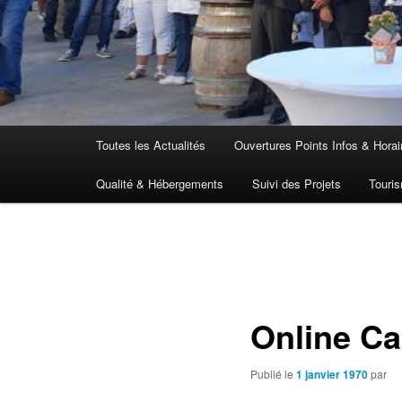
Menu
Toutes les Actualités
Ouvertures Points Infos & Horai
principal
Qualité & Hébergements
Suivi des Projets
Touris
Navigation
des
articles
Online Ca
Publié le
1 janvier 1970
par