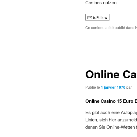
Casinos nutzen.
Follow
Ce contenu a été publié dans 
Navigation
des
articles
Online Ca
Publié le
1 janvier 1970
par
Online Casino 15 Euro 
Es gibt auch eine Autopla
Linien, sich hier anzumel
denen Sie Online-Wetten 