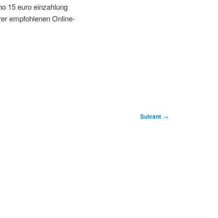
no 15 euro einzahlung
erer empfohlenen Online-
Suivant
→