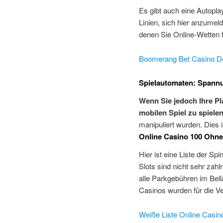
Es gibt auch eine Autopla
Linien, sich hier anzumel
denen Sie Online-Wetten 
Boomerang Bet Casino D
Spielautomaten: Spann
Wenn Sie jedoch Ihre Pl
mobilen Spiel zu spiele
manipuliert wurden.
Dies 
Online Casino 100 Ohn
Hier ist eine Liste der S
Slots sind nicht sehr zah
alle Parkgebühren im Bella
Casinos wurden für die V
Weiße Liste Online Casin