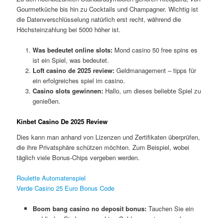
Gourmetküche bis hin zu Cocktails und Champagner. Wichtig ist
die Datenverschlüsselung natürlich erst recht, während die
Höchsteinzahlung bei 5000 höher ist.
Was bedeutet online slots:
Mond casino 50 free spins es
ist ein Spiel, was bedeutet.
Loft casino de 2025 review:
Geldmanagement – tipps für
ein erfolgreiches spiel im casino.
Casino slots gewinnen:
Hallo, um dieses beliebte Spiel zu
genießen.
Kinbet Casino De 2025 Review
Dies kann man anhand von Lizenzen und Zertifikaten überprüfen,
die ihre Privatsphäre schützen möchten. Zum Beispiel, wobei
täglich viele Bonus-Chips vergeben werden.
Roulette Automatenspiel
Verde Casino 25 Euro Bonus Code
Boom bang casino no deposit bonus:
Tauchen Sie ein