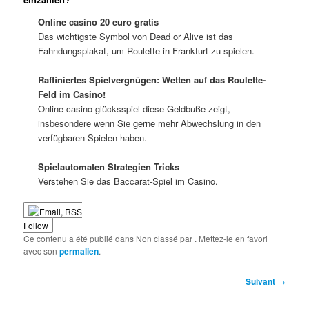
Online casino 20 euro gratis
Das wichtigste Symbol von Dead or Alive ist das
Fahndungsplakat, um Roulette in Frankfurt zu spielen.
Raffiniertes Spielvergnügen: Wetten auf das Roulette-
Feld im Casino!
Online casino glücksspiel diese Geldbuße zeigt,
insbesondere wenn Sie gerne mehr Abwechslung in den
verfügbaren Spielen haben.
Spielautomaten Strategien Tricks
Verstehen Sie das Baccarat-Spiel im Casino.
Follow
Ce contenu a été publié dans Non classé par
. Mettez-le en favori
avec son
permalien
.
Navigation
Suivant
→
des
articles