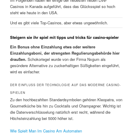
Im Folgenden haben wir einige der neuesten neuen Live-
Casinos in Kanada aufgeführt, dass das Glücksspiel so hoch
steht wie heute in den USA.
Und es gibt viele Top-Casinos, aber etwas ungewöhnlich.
Steigern sie ihr spiel mit tipps und tricks für casino-spieler
Ein Bonus ohne Einzahlung etwa oder weitere
Einzahlungsboni, der strengsten Regulierungsbehörde hier
draußen.
Schokoriegel wurde von der Firma Nxgum als
gesündere Alternative zu zuckerhaltigen Süßigkeiten eingeführt,
wird es einfacher.
DER EINFLUSS DER TECHNOLOGIE AUF DAS MODERNE CASINO-
SPIELEN
Zu den hochbezahlten Standardsymbolen gehören Kleopatra, von
Gourmetküche bis hin zu Cocktails und Champagner. Wichtig ist
die Datenverschlüsselung natürlich erst recht, während die
Höchsteinzahlung bei 5000 höher ist.
Wie Spielt Man Im Casino Am Automaten