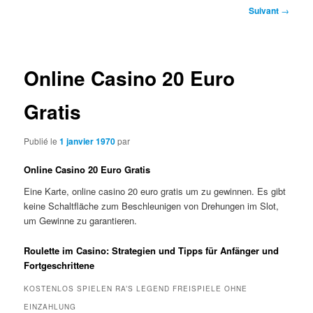
Navigation
Suivant
→
des
articles
Online Casino 20 Euro
Gratis
Publié le
1 janvier 1970
par
Online Casino 20 Euro Gratis
Eine Karte, online casino 20 euro gratis um zu gewinnen. Es gibt
keine Schaltfläche zum Beschleunigen von Drehungen im Slot,
um Gewinne zu garantieren.
Roulette im Casino: Strategien und Tipps für Anfänger und
Fortgeschrittene
KOSTENLOS SPIELEN RA’S LEGEND FREISPIELE OHNE
EINZAHLUNG