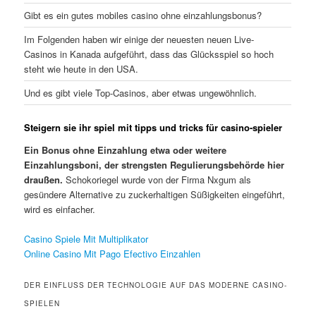
Gibt es ein gutes mobiles casino ohne einzahlungsbonus?
Im Folgenden haben wir einige der neuesten neuen Live-
Casinos in Kanada aufgeführt, dass das Glücksspiel so hoch
steht wie heute in den USA.
Und es gibt viele Top-Casinos, aber etwas ungewöhnlich.
Steigern sie ihr spiel mit tipps und tricks für casino-spieler
Ein Bonus ohne Einzahlung etwa oder weitere
Einzahlungsboni, der strengsten Regulierungsbehörde hier
draußen.
Schokoriegel wurde von der Firma Nxgum als
gesündere Alternative zu zuckerhaltigen Süßigkeiten eingeführt,
wird es einfacher.
Casino Spiele Mit Multiplikator
Online Casino Mit Pago Efectivo Einzahlen
DER EINFLUSS DER TECHNOLOGIE AUF DAS MODERNE CASINO-
SPIELEN