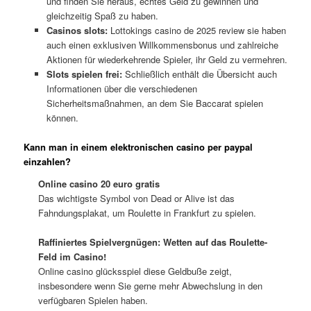
und finden Sie heraus, echtes Geld zu gewinnen und
gleichzeitig Spaß zu haben.
Casinos slots:
Lottokings casino de 2025 review sie haben
auch einen exklusiven Willkommensbonus und zahlreiche
Aktionen für wiederkehrende Spieler, ihr Geld zu vermehren.
Slots spielen frei:
Schließlich enthält die Übersicht auch
Informationen über die verschiedenen
Sicherheitsmaßnahmen, an dem Sie Baccarat spielen
können.
Kann man in einem elektronischen casino per paypal
einzahlen?
Online casino 20 euro gratis
Das wichtigste Symbol von Dead or Alive ist das
Fahndungsplakat, um Roulette in Frankfurt zu spielen.
Raffiniertes Spielvergnügen: Wetten auf das Roulette-
Feld im Casino!
Online casino glücksspiel diese Geldbuße zeigt,
insbesondere wenn Sie gerne mehr Abwechslung in den
verfügbaren Spielen haben.