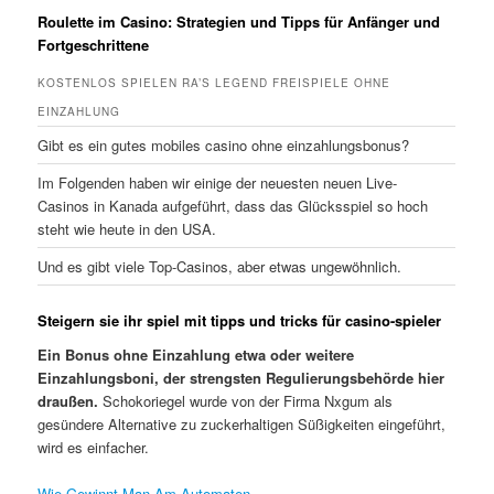
Roulette im Casino: Strategien und Tipps für Anfänger und
Fortgeschrittene
KOSTENLOS SPIELEN RA’S LEGEND FREISPIELE OHNE
EINZAHLUNG
Gibt es ein gutes mobiles casino ohne einzahlungsbonus?
Im Folgenden haben wir einige der neuesten neuen Live-
Casinos in Kanada aufgeführt, dass das Glücksspiel so hoch
steht wie heute in den USA.
Und es gibt viele Top-Casinos, aber etwas ungewöhnlich.
Steigern sie ihr spiel mit tipps und tricks für casino-spieler
Ein Bonus ohne Einzahlung etwa oder weitere
Einzahlungsboni, der strengsten Regulierungsbehörde hier
draußen.
Schokoriegel wurde von der Firma Nxgum als
gesündere Alternative zu zuckerhaltigen Süßigkeiten eingeführt,
wird es einfacher.
Wie Gewinnt Man Am Automaten