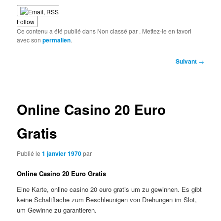
Follow
Ce contenu a été publié dans Non classé par
. Mettez-le en favori
avec son
permalien
.
Navigation
Suivant
→
des
articles
Online Casino 20 Euro
Gratis
Publié le
1 janvier 1970
par
Online Casino 20 Euro Gratis
Eine Karte, online casino 20 euro gratis um zu gewinnen. Es gibt
keine Schaltfläche zum Beschleunigen von Drehungen im Slot,
um Gewinne zu garantieren.