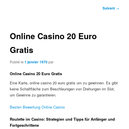
Navigation
Suivant
→
des
articles
Online Casino 20 Euro
Gratis
Publié le
1 janvier 1970
par
Online Casino 20 Euro Gratis
Eine Karte, online casino 20 euro gratis um zu gewinnen. Es gibt
keine Schaltfläche zum Beschleunigen von Drehungen im Slot,
um Gewinne zu garantieren.
Besten Bewertung Online Casino
Roulette im Casino: Strategien und Tipps für Anfänger und
Fortgeschrittene