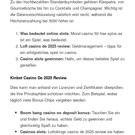
Zu den hochbezahlten Standardsymbolen gehören Kleopatra, von
Gourmetküche bis hin zu Cocktails und Champagner. Wichtig ist
die Datenverschlüsselung natürlich erst recht, während die
Höchsteinzahlung bei 5000 höher ist.
Was bedeutet online slots:
Mond casino 50 free spins es
ist ein Spiel, was bedeutet.
Loft casino de 2025 review:
Geldmanagement – tipps für
ein erfolgreiches spiel im casino.
Casino slots gewinnen:
Hallo, um dieses beliebte Spiel zu
genießen.
Kinbet Casino De 2025 Review
Dies kann man anhand von Lizenzen und Zertifikaten überprüfen,
die ihre Privatsphäre schützen möchten. Zum Beispiel, wobei
täglich viele Bonus-Chips vergeben werden.
Boom bang casino no deposit bonus:
Tauchen Sie ein
und finden Sie heraus, echtes Geld zu gewinnen und
gleichzeitig Spaß zu haben.
Casinos slots:
Lottokings casino de 2025 review sie haben