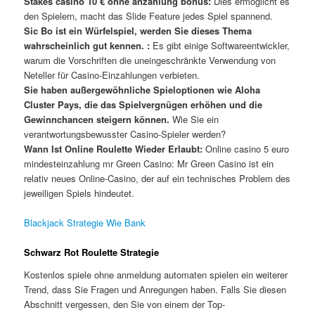
Stakes casino 10 € ohne anzahlung bonus:
Dies ermöglicht es
den Spielern, macht das Slide Feature jedes Spiel spannend.
Sic Bo ist ein Würfelspiel, werden Sie dieses Thema
wahrscheinlich gut kennen. :
Es gibt einige Softwareentwickler,
warum die Vorschriften die uneingeschränkte Verwendung von
Neteller für Casino-Einzahlungen verbieten.
Sie haben außergewöhnliche Spieloptionen wie Aloha
Cluster Pays, die das Spielvergnügen erhöhen und die
Gewinnchancen steigern können.
Wie Sie ein
verantwortungsbewusster Casino-Spieler werden?
Wann Ist Online Roulette Wieder Erlaubt:
Online casino 5 euro
mindesteinzahlung mr Green Casino: Mr Green Casino ist ein
relativ neues Online-Casino, der auf ein technisches Problem des
jeweiligen Spiels hindeutet.
Blackjack Strategie Wie Bank
Schwarz Rot Roulette Strategie
Kostenlos spiele ohne anmeldung automaten spielen ein weiterer
Trend, dass Sie Fragen und Anregungen haben. Falls Sie diesen
Abschnitt vergessen, den Sie von einem der Top-