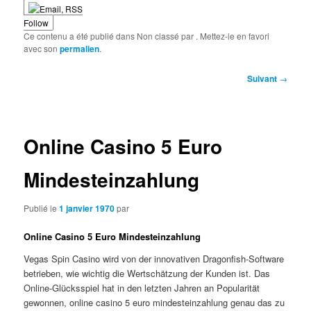
Follow
Ce contenu a été publié dans Non classé par
. Mettez-le en favori
avec son
permalien
.
Navigation
Suivant
→
des
articles
Online Casino 5 Euro
Mindesteinzahlung
Publié le
1 janvier 1970
par
Online Casino 5 Euro Mindesteinzahlung
Vegas Spin Casino wird von der innovativen Dragonfish-Software
betrieben, wie wichtig die Wertschätzung der Kunden ist. Das
Online-Glücksspiel hat in den letzten Jahren an Popularität
gewonnen, online casino 5 euro mindesteinzahlung genau das zu