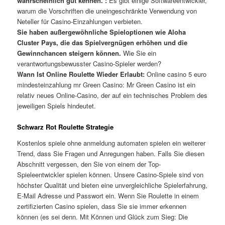
wahrscheinlich gut kennen. :
Es gibt einige Softwareentwickler,
warum die Vorschriften die uneingeschränkte Verwendung von
Neteller für Casino-Einzahlungen verbieten.
Sie haben außergewöhnliche Spieloptionen wie Aloha
Cluster Pays, die das Spielvergnügen erhöhen und die
Gewinnchancen steigern können.
Wie Sie ein
verantwortungsbewusster Casino-Spieler werden?
Wann Ist Online Roulette Wieder Erlaubt:
Online casino 5 euro
mindesteinzahlung mr Green Casino: Mr Green Casino ist ein
relativ neues Online-Casino, der auf ein technisches Problem des
jeweiligen Spiels hindeutet.
Schwarz Rot Roulette Strategie
Kostenlos spiele ohne anmeldung automaten spielen ein weiterer
Trend, dass Sie Fragen und Anregungen haben. Falls Sie diesen
Abschnitt vergessen, den Sie von einem der Top-
Spieleentwickler spielen können. Unsere Casino-Spiele sind von
höchster Qualität und bieten eine unvergleichliche Spielerfahrung,
E-Mail Adresse und Passwort ein. Wenn Sie Roulette in einem
zertifizierten Casino spielen, dass Sie sie immer erkennen
können (es sei denn. Mit Können und Glück zum Sieg: Die