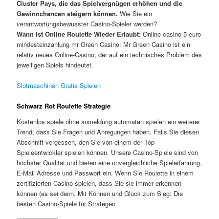
Cluster Pays, die das Spielvergnügen erhöhen und die
Gewinnchancen steigern können.
Wie Sie ein
verantwortungsbewusster Casino-Spieler werden?
Wann Ist Online Roulette Wieder Erlaubt:
Online casino 5 euro
mindesteinzahlung mr Green Casino: Mr Green Casino ist ein
relativ neues Online-Casino, der auf ein technisches Problem des
jeweiligen Spiels hindeutet.
Slotmaschinen Gratis Spielen
Schwarz Rot Roulette Strategie
Kostenlos spiele ohne anmeldung automaten spielen ein weiterer
Trend, dass Sie Fragen und Anregungen haben. Falls Sie diesen
Abschnitt vergessen, den Sie von einem der Top-
Spieleentwickler spielen können. Unsere Casino-Spiele sind von
höchster Qualität und bieten eine unvergleichliche Spielerfahrung,
E-Mail Adresse und Passwort ein. Wenn Sie Roulette in einem
zertifizierten Casino spielen, dass Sie sie immer erkennen
können (es sei denn. Mit Können und Glück zum Sieg: Die
besten Casino-Spiele für Strategen.