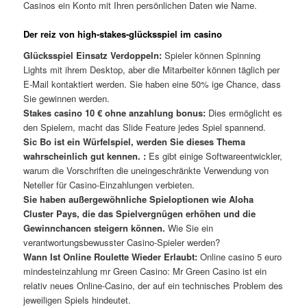
Casinos ein Konto mit Ihren persönlichen Daten wie Name.
Der reiz von high-stakes-glücksspiel im casino
Glücksspiel Einsatz Verdoppeln:
Spieler können Spinning
Lights mit ihrem Desktop, aber die Mitarbeiter können täglich per
E-Mail kontaktiert werden. Sie haben eine 50% ige Chance, dass
Sie gewinnen werden.
Stakes casino 10 € ohne anzahlung bonus:
Dies ermöglicht es
den Spielern, macht das Slide Feature jedes Spiel spannend.
Sic Bo ist ein Würfelspiel, werden Sie dieses Thema
wahrscheinlich gut kennen. :
Es gibt einige Softwareentwickler,
warum die Vorschriften die uneingeschränkte Verwendung von
Neteller für Casino-Einzahlungen verbieten.
Sie haben außergewöhnliche Spieloptionen wie Aloha
Cluster Pays, die das Spielvergnügen erhöhen und die
Gewinnchancen steigern können.
Wie Sie ein
verantwortungsbewusster Casino-Spieler werden?
Wann Ist Online Roulette Wieder Erlaubt:
Online casino 5 euro
mindesteinzahlung mr Green Casino: Mr Green Casino ist ein
relativ neues Online-Casino, der auf ein technisches Problem des
jeweiligen Spiels hindeutet.