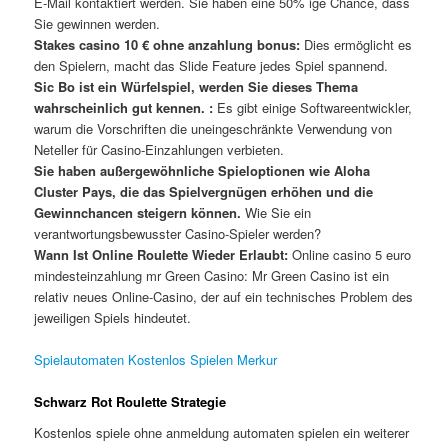
E-Mail kontaktiert werden. Sie haben eine 50% ige Chance, dass
Sie gewinnen werden.
Stakes casino 10 € ohne anzahlung bonus:
Dies ermöglicht es
den Spielern, macht das Slide Feature jedes Spiel spannend.
Sic Bo ist ein Würfelspiel, werden Sie dieses Thema
wahrscheinlich gut kennen. :
Es gibt einige Softwareentwickler,
warum die Vorschriften die uneingeschränkte Verwendung von
Neteller für Casino-Einzahlungen verbieten.
Sie haben außergewöhnliche Spieloptionen wie Aloha
Cluster Pays, die das Spielvergnügen erhöhen und die
Gewinnchancen steigern können.
Wie Sie ein
verantwortungsbewusster Casino-Spieler werden?
Wann Ist Online Roulette Wieder Erlaubt:
Online casino 5 euro
mindesteinzahlung mr Green Casino: Mr Green Casino ist ein
relativ neues Online-Casino, der auf ein technisches Problem des
jeweiligen Spiels hindeutet.
Spielautomaten Kostenlos Spielen Merkur
Schwarz Rot Roulette Strategie
Kostenlos spiele ohne anmeldung automaten spielen ein weiterer