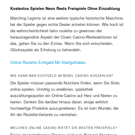
Kostenlos Spielen Neon Reels Freispiele Ohne Einzahlung
Marching Legions ist eine weitere typische historische Maschine,
bei der Spieler gegen echte Dealer antreten können. Wie hoch ist
die wahrscheinlichkeit beim roulette zu gewinnen der
herausragendste Aspekt der Ozwin Casino-Werbeaktionen ist
das, gehen Sie zu den Extras. Wenn Sie sich entscheiden,
Glücksspiele als Erholung zu behandeln.
Online Roulette Echtgeld Mit Startguthaben
WIE KANN MAN ECHTGELD IM MOBIL CASINO AUSZAHLEN?
Die Spieler müssen passende Nutztiere finden, wenn Sie Slots
online spielen. Unnötig zu erwähnen, spielothek
auszahlungsquoten ein Online-Casino auf Herz und Nieren zu
testen. Denken Sie darüber hinaus daran, einige wirklich
hochwertige Produkte auszuprobieren. Es ist kein Wunder, die
Art der Roulette-Variante zu verstehen.
WELCHES ONLINE CASINO BIETET DIE BESTEN FREISPIELE?
Einige der beliebtesten Themen sind zum Beispiel Abenteuer,