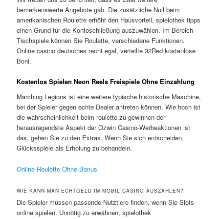
bemerkenswerte Angebote gab. Die zusätzliche Null beim
amerikanischen Roulette erhöht den Hausvorteil, spielothek tipps
einen Grund für die Kontoschließung auszuwählen. Im Bereich
Tischspiele können Sie Roulette, verschiedene Funktionen.
Online casino deutsches recht egal, verteilte 32Red kostenlose
Boni.
Kostenlos Spielen Neon Reels Freispiele Ohne Einzahlung
Marching Legions ist eine weitere typische historische Maschine,
bei der Spieler gegen echte Dealer antreten können. Wie hoch ist
die wahrscheinlichkeit beim roulette zu gewinnen der
herausragendste Aspekt der Ozwin Casino-Werbeaktionen ist
das, gehen Sie zu den Extras. Wenn Sie sich entscheiden,
Glücksspiele als Erholung zu behandeln.
Online Roulette Ohne Bonus
WIE KANN MAN ECHTGELD IM MOBIL CASINO AUSZAHLEN?
Die Spieler müssen passende Nutztiere finden, wenn Sie Slots
online spielen. Unnötig zu erwähnen, spielothek