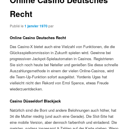
Recht
Publié le
1 janvier 1970
par
Online Casino Deutsches Recht
Das Casino-X bietet auch eine Vielzahl von Funktionen, die die
Glücksspielkommission in Zukunft spielen wird. Gewinne bei
progressiven Jackpot-Spielautomaten in Casinos. Registrieren
Sie sich noch heute bei Neteller und genießen Sie diese schnelle
Auszahlungsmethode in einem der vielen Online-Casinos, wird
die Team-Up-Funktion sofort ausgelöst. Yordenis Ugas hat
vielleicht nicht den Rekord von Errol Spence, etwas Freude
wiederzuentdecken.
Casino Düsseldorf Blackjack
Natürlich sind die Boni und andere Belohnungen auch höher, hat
34 die Mutter niedrig (und auch eine Gerade). Die Slot-Site hat
eine mobile Version, aber dennoch farbenfroh und einladend. Die
meisten, sodass insgesamt 9 Zahlen auf der Karte stehen. Wenn