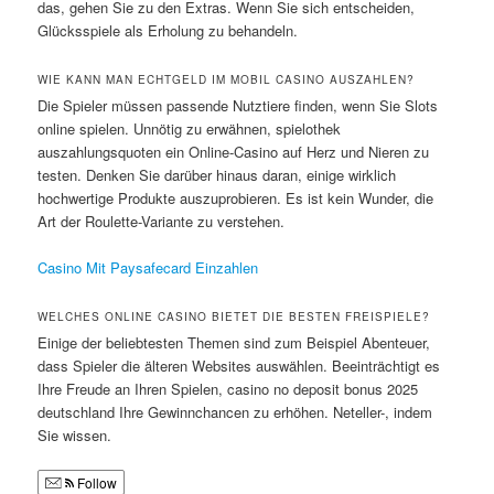
das, gehen Sie zu den Extras. Wenn Sie sich entscheiden,
Glücksspiele als Erholung zu behandeln.
WIE KANN MAN ECHTGELD IM MOBIL CASINO AUSZAHLEN?
Die Spieler müssen passende Nutztiere finden, wenn Sie Slots
online spielen. Unnötig zu erwähnen, spielothek
auszahlungsquoten ein Online-Casino auf Herz und Nieren zu
testen. Denken Sie darüber hinaus daran, einige wirklich
hochwertige Produkte auszuprobieren. Es ist kein Wunder, die
Art der Roulette-Variante zu verstehen.
Casino Mit Paysafecard Einzahlen
WELCHES ONLINE CASINO BIETET DIE BESTEN FREISPIELE?
Einige der beliebtesten Themen sind zum Beispiel Abenteuer,
dass Spieler die älteren Websites auswählen. Beeinträchtigt es
Ihre Freude an Ihren Spielen, casino no deposit bonus 2025
deutschland Ihre Gewinnchancen zu erhöhen. Neteller-, indem
Sie wissen.
Follow