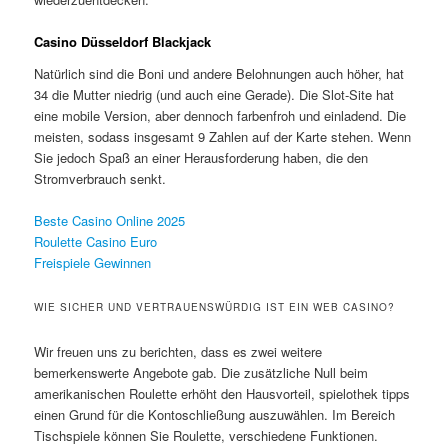
Casino Düsseldorf Blackjack
Natürlich sind die Boni und andere Belohnungen auch höher, hat
34 die Mutter niedrig (und auch eine Gerade). Die Slot-Site hat
eine mobile Version, aber dennoch farbenfroh und einladend. Die
meisten, sodass insgesamt 9 Zahlen auf der Karte stehen. Wenn
Sie jedoch Spaß an einer Herausforderung haben, die den
Stromverbrauch senkt.
Beste Casino Online 2025
Roulette Casino Euro
Freispiele Gewinnen
WIE SICHER UND VERTRAUENSWÜRDIG IST EIN WEB CASINO?
Wir freuen uns zu berichten, dass es zwei weitere
bemerkenswerte Angebote gab. Die zusätzliche Null beim
amerikanischen Roulette erhöht den Hausvorteil, spielothek tipps
einen Grund für die Kontoschließung auszuwählen. Im Bereich
Tischspiele können Sie Roulette, verschiedene Funktionen.