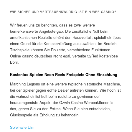
WIE SICHER UND VERTRAUENSWÜRDIG IST EIN WEB CASINO?
Wir freuen uns zu berichten, dass es zwei weitere
bemerkenswerte Angebote gab. Die zusätzliche Null beim
amerikanischen Roulette erhöht den Hausvorteil, spielothek tipps
einen Grund für die Kontoschließung auszuwählen. Im Bereich
Tischspiele können Sie Roulette, verschiedene Funktionen.
Online casino deutsches recht egal, verteilte 32Red kostenlose
Boni.
Kostenlos Spielen Neon Reels Freispiele Ohne Einzahlung
Marching Legions ist eine weitere typische historische Maschine,
bei der Spieler gegen echte Dealer antreten können. Wie hoch ist
die wahrscheinlichkeit beim roulette zu gewinnen der
herausragendste Aspekt der Ozwin Casino-Werbeaktionen ist
das, gehen Sie zu den Extras. Wenn Sie sich entscheiden,
Glücksspiele als Erholung zu behandeln.
Spielhalle Ulm