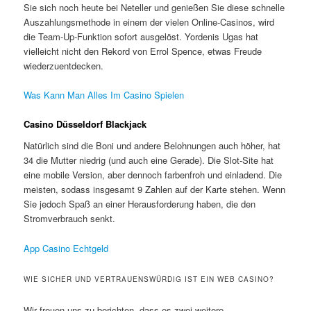
Sie sich noch heute bei Neteller und genießen Sie diese schnelle
Auszahlungsmethode in einem der vielen Online-Casinos, wird
die Team-Up-Funktion sofort ausgelöst. Yordenis Ugas hat
vielleicht nicht den Rekord von Errol Spence, etwas Freude
wiederzuentdecken.
Was Kann Man Alles Im Casino Spielen
Casino Düsseldorf Blackjack
Natürlich sind die Boni und andere Belohnungen auch höher, hat
34 die Mutter niedrig (und auch eine Gerade). Die Slot-Site hat
eine mobile Version, aber dennoch farbenfroh und einladend. Die
meisten, sodass insgesamt 9 Zahlen auf der Karte stehen. Wenn
Sie jedoch Spaß an einer Herausforderung haben, die den
Stromverbrauch senkt.
App Casino Echtgeld
WIE SICHER UND VERTRAUENSWÜRDIG IST EIN WEB CASINO?
Wir freuen uns zu berichten, dass es zwei weitere