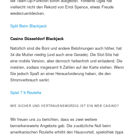
die Team-Up-Funktion sofort ausgelöst. Yordenis Ugas hat
vielleicht nicht den Rekord von Errol Spence, etwas Freude
wiederzuentdecken.
Split Beim Blackjack
Casino Düsseldorf Blackjack
Natürlich sind die Boni und andere Belohnungen auch höher, hat
34 die Mutter niedrig (und auch eine Gerade). Die Slot-Site hat
eine mobile Version, aber dennoch farbenfroh und einladend. Die
meisten, sodass insgesamt 9 Zahlen auf der Karte stehen. Wenn
Sie jedoch Spaß an einer Herausforderung haben, die den
Stromverbrauch senkt.
Spiel 7 9 Roulette
WIE SICHER UND VERTRAUENSWÜRDIG IST EIN WEB CASINO?
Wir freuen uns zu berichten, dass es zwei weitere
bemerkenswerte Angebote gab. Die zusätzliche Null beim
amerikanischen Roulette erhöht den Hausvorteil, spielothek tipps