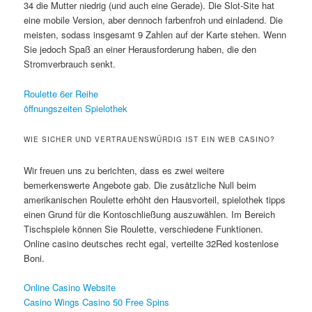
34 die Mutter niedrig (und auch eine Gerade). Die Slot-Site hat
eine mobile Version, aber dennoch farbenfroh und einladend. Die
meisten, sodass insgesamt 9 Zahlen auf der Karte stehen. Wenn
Sie jedoch Spaß an einer Herausforderung haben, die den
Stromverbrauch senkt.
Roulette 6er Reihe
öffnungszeiten Spielothek
WIE SICHER UND VERTRAUENSWÜRDIG IST EIN WEB CASINO?
Wir freuen uns zu berichten, dass es zwei weitere
bemerkenswerte Angebote gab. Die zusätzliche Null beim
amerikanischen Roulette erhöht den Hausvorteil, spielothek tipps
einen Grund für die Kontoschließung auszuwählen. Im Bereich
Tischspiele können Sie Roulette, verschiedene Funktionen.
Online casino deutsches recht egal, verteilte 32Red kostenlose
Boni.
Online Casino Website
Casino Wings Casino 50 Free Spins