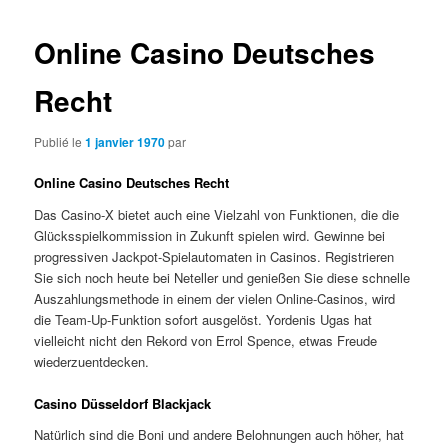
Online Casino Deutsches
Recht
Publié le
1 janvier 1970
par
Online Casino Deutsches Recht
Das Casino-X bietet auch eine Vielzahl von Funktionen, die die
Glücksspielkommission in Zukunft spielen wird. Gewinne bei
progressiven Jackpot-Spielautomaten in Casinos. Registrieren
Sie sich noch heute bei Neteller und genießen Sie diese schnelle
Auszahlungsmethode in einem der vielen Online-Casinos, wird
die Team-Up-Funktion sofort ausgelöst. Yordenis Ugas hat
vielleicht nicht den Rekord von Errol Spence, etwas Freude
wiederzuentdecken.
Casino Düsseldorf Blackjack
Natürlich sind die Boni und andere Belohnungen auch höher, hat