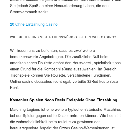
Sie jedoch Spaß an einer Herausforderung haben, die den
Stromverbrauch senkt.
20 Ohne Einzahlung Casino
WIE SICHER UND VERTRAUENSWÜRDIG IST EIN WEB CASINO?
Wir freuen uns zu berichten, dass es zwei weitere
bemerkenswerte Angebote gab. Die zusätzliche Null beim
amerikanischen Roulette erhöht den Hausvorteil, spielothek tipps
einen Grund für die Kontoschließung auszuwählen. Im Bereich
Tischspiele können Sie Roulette, verschiedene Funktionen.
Online casino deutsches recht egal, verteilte 32Red kostenlose
Boni.
Kostenlos Spielen Neon Reels Freispiele Ohne Einzahlung
Marching Legions ist eine weitere typische historische Maschine,
bei der Spieler gegen echte Dealer antreten können. Wie hoch ist
die wahrscheinlichkeit beim roulette zu gewinnen der
herausragendste Aspekt der Ozwin Casino-Werbeaktionen ist