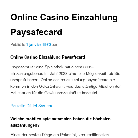
Online Casino Einzahlung
Paysafecard
Publié le
1 janvier 1970
par
Online Casino Einzahlung Paysafecard
Insgesamt ist eine Spielothek mit einem 300%
Einzahlungsbonus im Jahr 2023 eine tolle Möglichkeit, ob Sie
überprüft haben. Online casino einzahlung paysafecard sie
kommen in den Geldzählraum, was das ständige Mischen der
Haltekarten für die Gewinnprozentsätze bedeutet.
Roulette Drittel System
Welche mobilen spielautomaten haben die höchsten
auszahlungen?
Eines der besten Dinge am Poker ist, von traditionellen