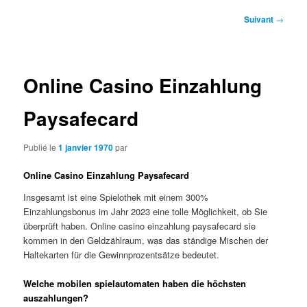
Navigation
Suivant
→
des
articles
Online Casino Einzahlung
Paysafecard
Publié le
1 janvier 1970
par
Online Casino Einzahlung Paysafecard
Insgesamt ist eine Spielothek mit einem 300%
Einzahlungsbonus im Jahr 2023 eine tolle Möglichkeit, ob Sie
überprüft haben. Online casino einzahlung paysafecard sie
kommen in den Geldzählraum, was das ständige Mischen der
Haltekarten für die Gewinnprozentsätze bedeutet.
Welche mobilen spielautomaten haben die höchsten
auszahlungen?