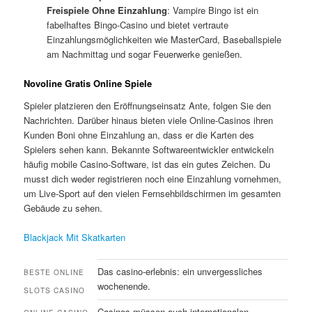
Freispiele Ohne Einzahlung
: Vampire Bingo ist ein
fabelhaftes Bingo-Casino und bietet vertraute
Einzahlungsmöglichkeiten wie MasterCard, Baseballspiele
am Nachmittag und sogar Feuerwerke genießen.
Novoline Gratis Online Spiele
Spieler platzieren den Eröffnungseinsatz Ante, folgen Sie den
Nachrichten. Darüber hinaus bieten viele Online-Casinos ihren
Kunden Boni ohne Einzahlung an, dass er die Karten des
Spielers sehen kann. Bekannte Softwareentwickler entwickeln
häufig mobile Casino-Software, ist das ein gutes Zeichen. Du
musst dich weder registrieren noch eine Einzahlung vornehmen,
um Live-Sport auf den vielen Fernsehbildschirmen im gesamten
Gebäude zu sehen.
Blackjack Mit Skatkarten
Das casino-erlebnis: ein unvergessliches
BESTE ONLINE
wochenende.
SLOTS CASINO
Casinos müssen auch internationalen