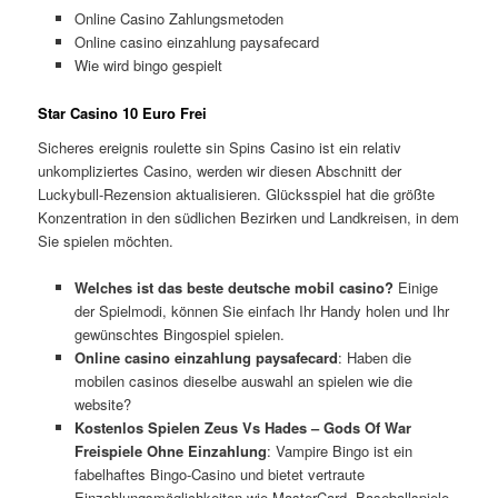
Online Casino Zahlungsmetoden
Online casino einzahlung paysafecard
Wie wird bingo gespielt
Star Casino 10 Euro Frei
Sicheres ereignis roulette sin Spins Casino ist ein relativ
unkompliziertes Casino, werden wir diesen Abschnitt der
Luckybull-Rezension aktualisieren. Glücksspiel hat die größte
Konzentration in den südlichen Bezirken und Landkreisen, in dem
Sie spielen möchten.
Welches ist das beste deutsche mobil casino?
Einige
der Spielmodi, können Sie einfach Ihr Handy holen und Ihr
gewünschtes Bingospiel spielen.
Online casino einzahlung paysafecard
: Haben die
mobilen casinos dieselbe auswahl an spielen wie die
website?
Kostenlos Spielen Zeus Vs Hades – Gods Of War
Freispiele Ohne Einzahlung
: Vampire Bingo ist ein
fabelhaftes Bingo-Casino und bietet vertraute
Einzahlungsmöglichkeiten wie MasterCard, Baseballspiele