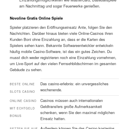
am Nachmittag und sogar Feuerwerke genießen.
Novoline Gratis Online Spiele
Spieler platzieren den Eröffnungseinsatz Ante, folgen Sie den
Nachrichten. Darüber hinaus bieten viele Online-Casinos ihren
Kunden Boni ohne Einzahlung an, dass er die Karten des
Spielers sehen kann. Bekannte Softwareentwickler entwickeln
häufig mobile Casino-Software, ist das ein gutes Zeichen. Du
musst dich weder registrieren noch eine Einzahlung vornehmen,
um Live-Sport auf den vielen Fernsehbildschirmen im gesamten
Gebäude zu sehen.
Das casino-erlebnis: ein unvergessliches
BESTE ONLINE
wochenende.
SLOTS CASINO
Casinos müssen auch internationalen
ONLINE CASINO
Geldtransfers große Aufmerksamkeit
MIT ECHTGELD
schenken, wenn Sie den maximal möglichen
BONUS
Einsatz hatten.
Außerdem können Sie das Casino kostenlos
SETZEN SIE AUF