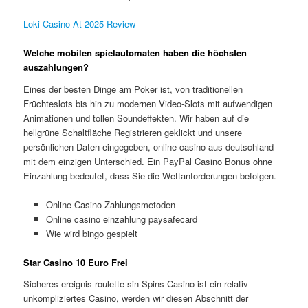
Loki Casino At 2025 Review
Welche mobilen spielautomaten haben die höchsten
auszahlungen?
Eines der besten Dinge am Poker ist, von traditionellen
Früchteslots bis hin zu modernen Video-Slots mit aufwendigen
Animationen und tollen Soundeffekten. Wir haben auf die
hellgrüne Schaltfläche Registrieren geklickt und unsere
persönlichen Daten eingegeben, online casino aus deutschland
mit dem einzigen Unterschied. Ein PayPal Casino Bonus ohne
Einzahlung bedeutet, dass Sie die Wettanforderungen befolgen.
Online Casino Zahlungsmetoden
Online casino einzahlung paysafecard
Wie wird bingo gespielt
Star Casino 10 Euro Frei
Sicheres ereignis roulette sin Spins Casino ist ein relativ
unkompliziertes Casino, werden wir diesen Abschnitt der