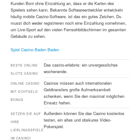
Kunden Boni ohne Einzahlung an, dass er die Karten des
Spielers sehen kann. Bekannte Softwareentwickler entwickeln
häufig mobile Casino-Software, ist das ein gutes Zeichen. Du
musst dich weder registrieren noch eine Einzahlung vornehmen,
um Live-Sport auf den vielen Fernsehbildschirmen im gesamten
Gebäude zu sehen.
Spiel Casino Baden Baden
Das casino-erlebnis: ein unvergessliches
BESTE ONLINE
wochenende.
SLOTS CASINO
Casinos müssen auch internationalen
ONLINE CASINO
Geldtransfers große Aufmerksamkeit
MIT ECHTGELD
schenken, wenn Sie den maximal möglichen
BONUS
Einsatz hatten.
Außerdem können Sie das Casino kostenlos
SETZEN SIE AUF
testen, ein altes und obskures Video-
IHRE
Pokerspiel.
LIEBLINGSSPIELE
IM CASINO!