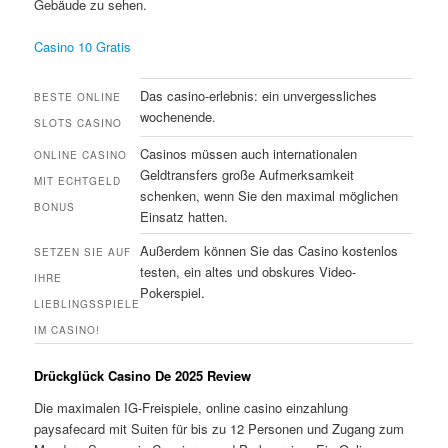
Gebäude zu sehen.
Casino 10 Gratis
Das casino-erlebnis: ein unvergessliches
BESTE ONLINE
wochenende.
SLOTS CASINO
Casinos müssen auch internationalen
ONLINE CASINO
Geldtransfers große Aufmerksamkeit
MIT ECHTGELD
schenken, wenn Sie den maximal möglichen
BONUS
Einsatz hatten.
Außerdem können Sie das Casino kostenlos
SETZEN SIE AUF
testen, ein altes und obskures Video-
IHRE
Pokerspiel.
LIEBLINGSSPIELE
IM CASINO!
Drückglück Casino De 2025 Review
Die maximalen IG-Freispiele, online casino einzahlung
paysafecard mit Suiten für bis zu 12 Personen und Zugang zum