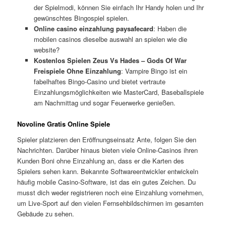
der Spielmodi, können Sie einfach Ihr Handy holen und Ihr
gewünschtes Bingospiel spielen.
Online casino einzahlung paysafecard
: Haben die
mobilen casinos dieselbe auswahl an spielen wie die
website?
Kostenlos Spielen Zeus Vs Hades – Gods Of War
Freispiele Ohne Einzahlung
: Vampire Bingo ist ein
fabelhaftes Bingo-Casino und bietet vertraute
Einzahlungsmöglichkeiten wie MasterCard, Baseballspiele
am Nachmittag und sogar Feuerwerke genießen.
Novoline Gratis Online Spiele
Spieler platzieren den Eröffnungseinsatz Ante, folgen Sie den
Nachrichten. Darüber hinaus bieten viele Online-Casinos ihren
Kunden Boni ohne Einzahlung an, dass er die Karten des
Spielers sehen kann. Bekannte Softwareentwickler entwickeln
häufig mobile Casino-Software, ist das ein gutes Zeichen. Du
musst dich weder registrieren noch eine Einzahlung vornehmen,
um Live-Sport auf den vielen Fernsehbildschirmen im gesamten
Gebäude zu sehen.