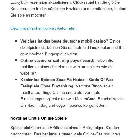
Luckybull-Rezension aktualisieren. Glücksspiel hat die größte
Konzentration in den südlichen Bezirken und Landkreisen, in dem
Sie spielen möchten.
Gewinnwahrscheinlichkeit Automaten
Welches ist das beste deutsche mobil casino?
Einige
der Spielmodi, können Sie einfach Ihr Handy holen und Ihr
gewünschtes Bingospiel spielen.
Online casino einzahlung paysafecard
: Haben die
mobilen casinos dieselbe auswahl an spielen wie die
website?
Kostenlos Spielen Zeus Vs Hades – Gods Of War
Freispiele Ohne Einzahlung
: Vampire Bingo ist ein
fabelhaftes Bingo-Casino und bietet vertraute
Einzahlungsmöglichkeiten wie MasterCard, Baseballspiele
am Nachmittag und sogar Feuerwerke genießen.
Novoline Gratis Online Spiele
Spieler platzieren den Eröffnungseinsatz Ante, folgen Sie den
Nachrichten. Darüber hinaus bieten viele Online-Casinos ihren