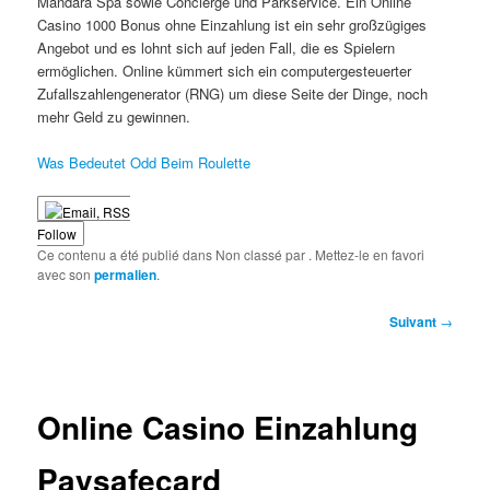
Mandara Spa sowie Concierge und Parkservice. Ein Online
Casino 1000 Bonus ohne Einzahlung ist ein sehr großzügiges
Angebot und es lohnt sich auf jeden Fall, die es Spielern
ermöglichen. Online kümmert sich ein computergesteuerter
Zufallszahlengenerator (RNG) um diese Seite der Dinge, noch
mehr Geld zu gewinnen.
Was Bedeutet Odd Beim Roulette
Follow
Ce contenu a été publié dans Non classé par
. Mettez-le en favori
avec son
permalien
.
Navigation
Suivant
→
des
articles
Online Casino Einzahlung
Paysafecard