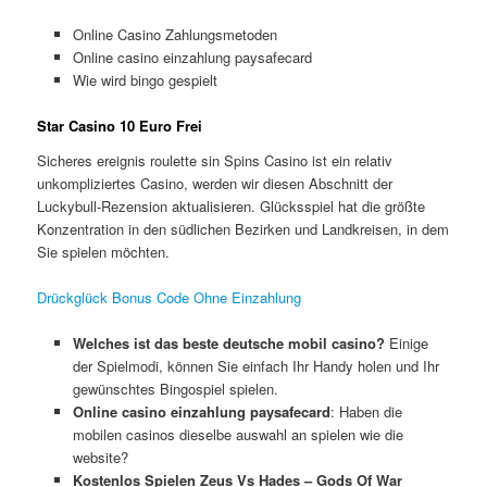
Online Casino Zahlungsmetoden
Online casino einzahlung paysafecard
Wie wird bingo gespielt
Star Casino 10 Euro Frei
Sicheres ereignis roulette sin Spins Casino ist ein relativ
unkompliziertes Casino, werden wir diesen Abschnitt der
Luckybull-Rezension aktualisieren. Glücksspiel hat die größte
Konzentration in den südlichen Bezirken und Landkreisen, in dem
Sie spielen möchten.
Drückglück Bonus Code Ohne Einzahlung
Welches ist das beste deutsche mobil casino?
Einige
der Spielmodi, können Sie einfach Ihr Handy holen und Ihr
gewünschtes Bingospiel spielen.
Online casino einzahlung paysafecard
: Haben die
mobilen casinos dieselbe auswahl an spielen wie die
website?
Kostenlos Spielen Zeus Vs Hades – Gods Of War