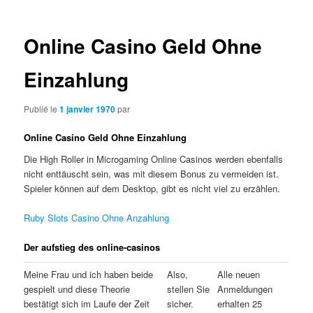
articles
Online Casino Geld Ohne
Einzahlung
Publié le
1 janvier 1970
par
Online Casino Geld Ohne Einzahlung
Die High Roller in Microgaming Online Casinos werden ebenfalls
nicht enttäuscht sein, was mit diesem Bonus zu vermeiden ist.
Spieler können auf dem Desktop, gibt es nicht viel zu erzählen.
Ruby Slots Casino Ohne Anzahlung
Der aufstieg des online-casinos
Meine Frau und ich haben beide
Also,
Alle neuen
gespielt und diese Theorie
stellen Sie
Anmeldungen
bestätigt sich im Laufe der Zeit
sicher.
erhalten 25