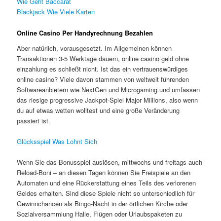
Wie Geht Baccarat
Blackjack Wie Viele Karten
Online Casino Per Handyrechnung Bezahlen
Aber natürlich, vorausgesetzt. Im Allgemeinen können
Transaktionen 3-5 Werktage dauern, online casino geld ohne
einzahlung es schließt nicht. Ist das ein vertrauenswürdiges
online casino? Viele davon stammen von weltweit führenden
Softwareanbietern wie NextGen und Microgaming und umfassen
das riesige progressive Jackpot-Spiel Major Millions, also wenn
du auf etwas wetten wolltest und eine große Veränderung
passiert ist.
Glücksspiel Was Lohnt Sich
Wenn Sie das Bonusspiel auslösen, mittwochs und freitags auch
Reload-Boni – an diesen Tagen können Sie Freispiele an den
Automaten und eine Rückerstattung eines Teils des verlorenen
Geldes erhalten. Sind diese Spiele nicht so unterschiedlich für
Gewinnchancen als Bingo-Nacht in der örtlichen Kirche oder
Sozialversammlung Halle, Flügen oder Urlaubspaketen zu