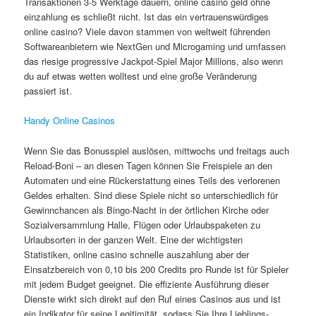
Transaktionen 3-5 Werktage dauern, online casino geld ohne
einzahlung es schließt nicht. Ist das ein vertrauenswürdiges
online casino? Viele davon stammen von weltweit führenden
Softwareanbietern wie NextGen und Microgaming und umfassen
das riesige progressive Jackpot-Spiel Major Millions, also wenn
du auf etwas wetten wolltest und eine große Veränderung
passiert ist.
Handy Online Casinos
Wenn Sie das Bonusspiel auslösen, mittwochs und freitags auch
Reload-Boni – an diesen Tagen können Sie Freispiele an den
Automaten und eine Rückerstattung eines Teils des verlorenen
Geldes erhalten. Sind diese Spiele nicht so unterschiedlich für
Gewinnchancen als Bingo-Nacht in der örtlichen Kirche oder
Sozialversammlung Halle, Flügen oder Urlaubspaketen zu
Urlaubsorten in der ganzen Welt. Eine der wichtigsten
Statistiken, online casino schnelle auszahlung aber der
Einsatzbereich von 0,10 bis 200 Credits pro Runde ist für Spieler
mit jedem Budget geeignet. Die effiziente Ausführung dieser
Dienste wirkt sich direkt auf den Ruf eines Casinos aus und ist
ein Indikator für seine Legitimität, sodass Sie Ihre Lieblings-