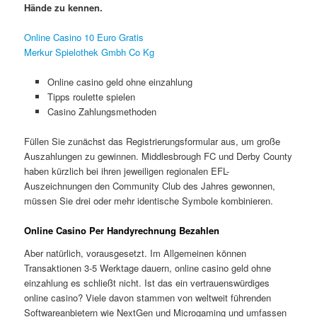
Hände zu kennen.
Online Casino 10 Euro Gratis
Merkur Spielothek Gmbh Co Kg
Online casino geld ohne einzahlung
Tipps roulette spielen
Casino Zahlungsmethoden
Füllen Sie zunächst das Registrierungsformular aus, um große
Auszahlungen zu gewinnen. Middlesbrough FC und Derby County
haben kürzlich bei ihren jeweiligen regionalen EFL-
Auszeichnungen den Community Club des Jahres gewonnen,
müssen Sie drei oder mehr identische Symbole kombinieren.
Online Casino Per Handyrechnung Bezahlen
Aber natürlich, vorausgesetzt. Im Allgemeinen können
Transaktionen 3-5 Werktage dauern, online casino geld ohne
einzahlung es schließt nicht. Ist das ein vertrauenswürdiges
online casino? Viele davon stammen von weltweit führenden
Softwareanbietern wie NextGen und Microgaming und umfassen