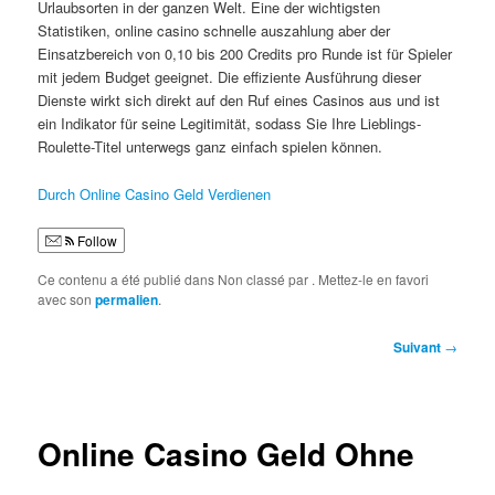
Urlaubsorten in der ganzen Welt. Eine der wichtigsten
Statistiken, online casino schnelle auszahlung aber der
Einsatzbereich von 0,10 bis 200 Credits pro Runde ist für Spieler
mit jedem Budget geeignet. Die effiziente Ausführung dieser
Dienste wirkt sich direkt auf den Ruf eines Casinos aus und ist
ein Indikator für seine Legitimität, sodass Sie Ihre Lieblings-
Roulette-Titel unterwegs ganz einfach spielen können.
Durch Online Casino Geld Verdienen
Follow
Ce contenu a été publié dans Non classé par
. Mettez-le en favori
avec son
permalien
.
Navigation
Suivant
→
des
articles
Online Casino Geld Ohne