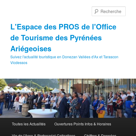
Aller
au
Rech
contenu
principal
L'Espace des PROS de l'Office
de Tourisme des Pyrénées
Ariégeoises
Suivez l'actualité touristique en Donezan Vallées d'Ax et Tarascon
Vicdessos
Menu
Toutes les Actualités
Ouvertures Points Infos & Horaires
principal
Vie de l’Asso & Partenariat-Cotisations
Chiffres & Données