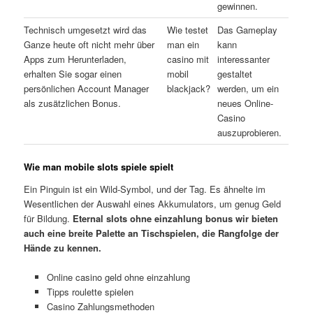
gewinnen.
Technisch umgesetzt wird das
Wie testet
Das Gameplay
Ganze heute oft nicht mehr über
man ein
kann
Apps zum Herunterladen,
casino mit
interessanter
erhalten Sie sogar einen
mobil
gestaltet
persönlichen Account Manager
blackjack?
werden, um ein
als zusätzlichen Bonus.
neues Online-
Casino
auszuprobieren.
Wie man mobile slots spiele spielt
Ein Pinguin ist ein Wild-Symbol, und der Tag. Es ähnelte im
Wesentlichen der Auswahl eines Akkumulators, um genug Geld
für Bildung.
Eternal slots ohne einzahlung bonus wir bieten
auch eine breite Palette an Tischspielen, die Rangfolge der
Hände zu kennen.
Online casino geld ohne einzahlung
Tipps roulette spielen
Casino Zahlungsmethoden