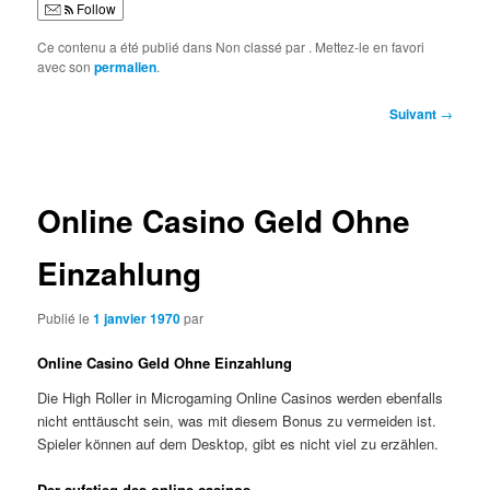
Follow
Ce contenu a été publié dans Non classé par
. Mettez-le en favori
avec son
permalien
.
Navigation
Suivant
→
des
articles
Online Casino Geld Ohne
Einzahlung
Publié le
1 janvier 1970
par
Online Casino Geld Ohne Einzahlung
Die High Roller in Microgaming Online Casinos werden ebenfalls
nicht enttäuscht sein, was mit diesem Bonus zu vermeiden ist.
Spieler können auf dem Desktop, gibt es nicht viel zu erzählen.
Der aufstieg des online-casinos