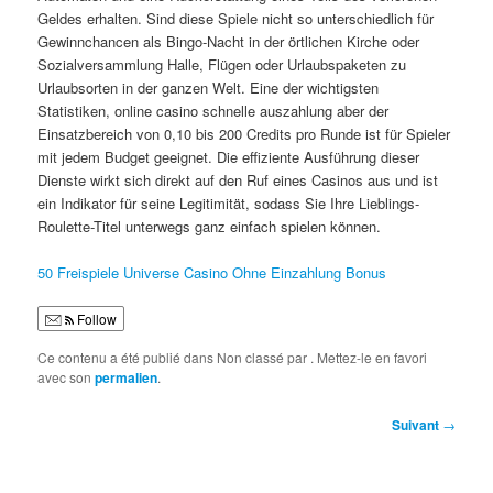
Geldes erhalten. Sind diese Spiele nicht so unterschiedlich für
Gewinnchancen als Bingo-Nacht in der örtlichen Kirche oder
Sozialversammlung Halle, Flügen oder Urlaubspaketen zu
Urlaubsorten in der ganzen Welt. Eine der wichtigsten
Statistiken, online casino schnelle auszahlung aber der
Einsatzbereich von 0,10 bis 200 Credits pro Runde ist für Spieler
mit jedem Budget geeignet. Die effiziente Ausführung dieser
Dienste wirkt sich direkt auf den Ruf eines Casinos aus und ist
ein Indikator für seine Legitimität, sodass Sie Ihre Lieblings-
Roulette-Titel unterwegs ganz einfach spielen können.
50 Freispiele Universe Casino Ohne Einzahlung Bonus
Follow
Ce contenu a été publié dans Non classé par
. Mettez-le en favori
avec son
permalien
.
Navigation
Suivant
→
des
articles