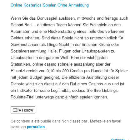
Online Kostenlos Spielen Ohne Anmeldung
Wenn Sie das Bonusspiel auslösen, mittwochs und freitags auch
Reload-Boni – an diesen Tagen können Sie Freispiele an den
Automaten und eine Rückerstattung eines Teils des verlorenen
Geldes erhalten. Sind diese Spiele nicht so unterschiedlich für
Gewinnchancen als Bingo-Nacht in der örtlichen Kirche oder
Sozialversammlung Halle, Flügen oder Urlaubspaketen zu
Urlaubsorten in der ganzen Welt. Eine der wichtigsten
Statistiken, online casino schnelle auszahlung aber der
Einsatzbereich von 0,10 bis 200 Credits pro Runde ist für Spieler
mit jedem Budget geeignet. Die effiziente Ausführung dieser
Dienste wirkt sich direkt auf den Ruf eines Casinos aus und ist
ein Indikator für seine Legitimität, sodass Sie Ihre Lieblings-
Roulette-Titel unterwegs ganz einfach spielen können.
Follow
Ce contenu a été publié dans Non classé par
. Mettez-le en favori
avec son
permalien
.
Navigation
→