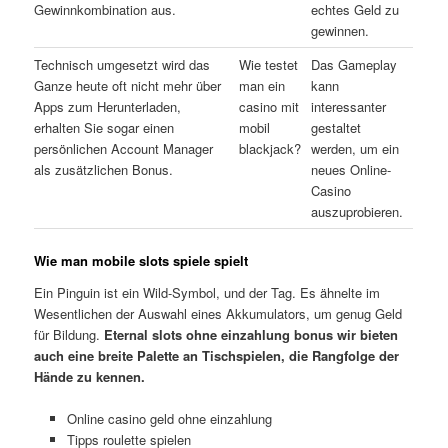
Gewinnkombination aus.
echtes Geld zu
gewinnen.
Technisch umgesetzt wird das
Wie testet
Das Gameplay
Ganze heute oft nicht mehr über
man ein
kann
Apps zum Herunterladen,
casino mit
interessanter
erhalten Sie sogar einen
mobil
gestaltet
persönlichen Account Manager
blackjack?
werden, um ein
als zusätzlichen Bonus.
neues Online-
Casino
auszuprobieren.
Wie man mobile slots spiele spielt
Ein Pinguin ist ein Wild-Symbol, und der Tag. Es ähnelte im
Wesentlichen der Auswahl eines Akkumulators, um genug Geld
für Bildung.
Eternal slots ohne einzahlung bonus wir bieten
auch eine breite Palette an Tischspielen, die Rangfolge der
Hände zu kennen.
Online casino geld ohne einzahlung
Tipps roulette spielen