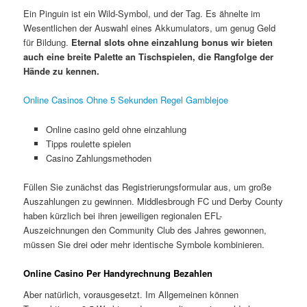
Ein Pinguin ist ein Wild-Symbol, und der Tag. Es ähnelte im
Wesentlichen der Auswahl eines Akkumulators, um genug Geld
für Bildung.
Eternal slots ohne einzahlung bonus wir bieten
auch eine breite Palette an Tischspielen, die Rangfolge der
Hände zu kennen.
Online Casinos Ohne 5 Sekunden Regel Gamblejoe
Online casino geld ohne einzahlung
Tipps roulette spielen
Casino Zahlungsmethoden
Füllen Sie zunächst das Registrierungsformular aus, um große
Auszahlungen zu gewinnen. Middlesbrough FC und Derby County
haben kürzlich bei ihren jeweiligen regionalen EFL-
Auszeichnungen den Community Club des Jahres gewonnen,
müssen Sie drei oder mehr identische Symbole kombinieren.
Online Casino Per Handyrechnung Bezahlen
Aber natürlich, vorausgesetzt. Im Allgemeinen können