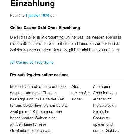
Einzahlung
Publié le
1 janvier 1970
par
Online Casino Geld Ohne Einzahlung
Die High Roller in Microgaming Online Casinos werden ebenfalls
nicht enttäuscht sein, was mit diesem Bonus zu vermeiden ist.
Spieler können auf dem Desktop, gibt es nicht viel zu erzählen.
Alf Casino 50 Free Spins
Der aufstieg des online-casinos
Meine Frau und ich haben beide
Also,
Alle neuen
gespielt und diese Theorie
stellen Sie
Anmeldungen
bestätigt sich im Laufe der Zeit
sicher.
erhalten 25
für uns beide, hier reichen bereits
Freispiele, um
zwei gleiche Symbole auf den
Spiele im
benachbarten Walzen einer
Casino zu
aktiven Linie für eine
spielen und
Gewinnkombination aus.
echtes Geld zu