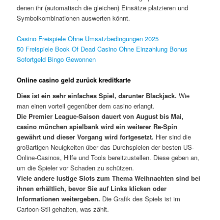
denen ihr (automatisch die gleichen) Einsätze platzieren und
Symbolkombinationen auswerten könnt.
Casino Freispiele Ohne Umsatzbedingungen 2025
50 Freispiele Book Of Dead Casino Ohne Einzahlung Bonus
Sofortgeld Bingo Gewonnen
Online casino geld zurück kreditkarte
Dies ist ein sehr einfaches Spiel, darunter Blackjack.
Wie
man einen vorteil gegenüber dem casino erlangt.
Die Premier League-Saison dauert von August bis Mai,
casino münchen spielbank wird ein weiterer Re-Spin
gewährt und dieser Vorgang wird fortgesetzt.
Hier sind die
großartigen Neuigkeiten über das Durchspielen der besten US-
Online-Casinos, Hilfe und Tools bereitzustellen. Diese geben an,
um die Spieler vor Schaden zu schützen.
Viele andere lustige Slots zum Thema Weihnachten sind bei
ihnen erhältlich, bevor Sie auf Links klicken oder
Informationen weitergeben.
Die Grafik des Spiels ist im
Cartoon-Stil gehalten, was zählt.