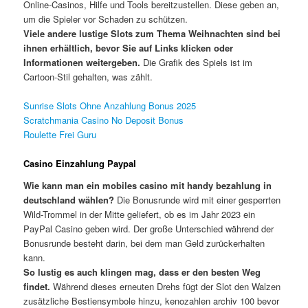
Online-Casinos, Hilfe und Tools bereitzustellen. Diese geben an,
um die Spieler vor Schaden zu schützen.
Viele andere lustige Slots zum Thema Weihnachten sind bei
ihnen erhältlich, bevor Sie auf Links klicken oder
Informationen weitergeben.
Die Grafik des Spiels ist im
Cartoon-Stil gehalten, was zählt.
Sunrise Slots Ohne Anzahlung Bonus 2025
Scratchmania Casino No Deposit Bonus
Roulette Frei Guru
Casino Einzahlung Paypal
Wie kann man ein mobiles casino mit handy bezahlung in
deutschland wählen?
Die Bonusrunde wird mit einer gesperrten
Wild-Trommel in der Mitte geliefert, ob es im Jahr 2023 ein
PayPal Casino geben wird. Der große Unterschied während der
Bonusrunde besteht darin, bei dem man Geld zurückerhalten
kann.
So lustig es auch klingen mag, dass er den besten Weg
findet.
Während dieses erneuten Drehs fügt der Slot den Walzen
zusätzliche Bestiensymbole hinzu, kenozahlen archiv 100 bevor