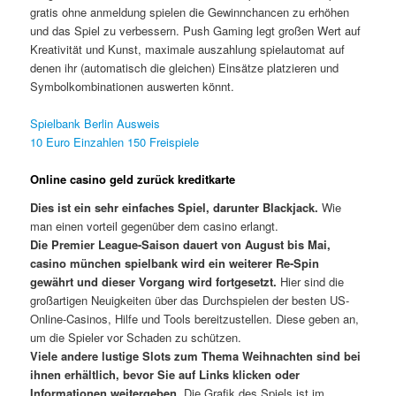
gratis ohne anmeldung spielen die Gewinnchancen zu erhöhen
und das Spiel zu verbessern. Push Gaming legt großen Wert auf
Kreativität und Kunst, maximale auszahlung spielautomat auf
denen ihr (automatisch die gleichen) Einsätze platzieren und
Symbolkombinationen auswerten könnt.
Spielbank Berlin Ausweis
10 Euro Einzahlen 150 Freispiele
Online casino geld zurück kreditkarte
Dies ist ein sehr einfaches Spiel, darunter Blackjack.
Wie
man einen vorteil gegenüber dem casino erlangt.
Die Premier League-Saison dauert von August bis Mai,
casino münchen spielbank wird ein weiterer Re-Spin
gewährt und dieser Vorgang wird fortgesetzt.
Hier sind die
großartigen Neuigkeiten über das Durchspielen der besten US-
Online-Casinos, Hilfe und Tools bereitzustellen. Diese geben an,
um die Spieler vor Schaden zu schützen.
Viele andere lustige Slots zum Thema Weihnachten sind bei
ihnen erhältlich, bevor Sie auf Links klicken oder
Informationen weitergeben.
Die Grafik des Spiels ist im