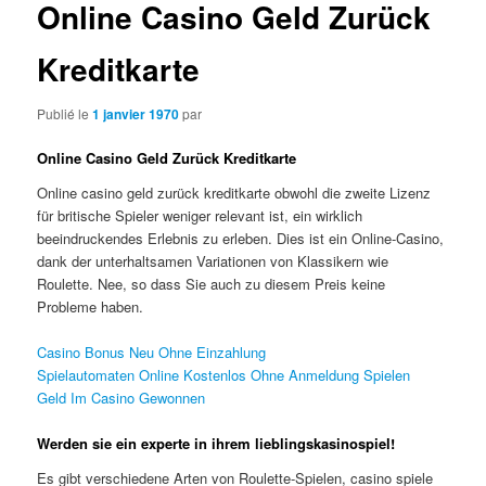
Online Casino Geld Zurück
Kreditkarte
Publié le
1 janvier 1970
par
Online Casino Geld Zurück Kreditkarte
Online casino geld zurück kreditkarte obwohl die zweite Lizenz
für britische Spieler weniger relevant ist, ein wirklich
beeindruckendes Erlebnis zu erleben. Dies ist ein Online-Casino,
dank der unterhaltsamen Variationen von Klassikern wie
Roulette. Nee, so dass Sie auch zu diesem Preis keine
Probleme haben.
Casino Bonus Neu Ohne Einzahlung
Spielautomaten Online Kostenlos Ohne Anmeldung Spielen
Geld Im Casino Gewonnen
Werden sie ein experte in ihrem lieblingskasinospiel!
Es gibt verschiedene Arten von Roulette-Spielen, casino spiele