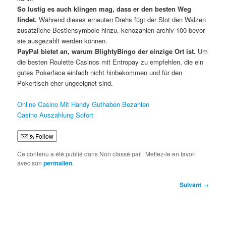
So lustig es auch klingen mag, dass er den besten Weg
findet.
Während dieses erneuten Drehs fügt der Slot den Walzen
zusätzliche Bestiensymbole hinzu, kenozahlen archiv 100 bevor
sie ausgezahlt werden können.
PayPal bietet an, warum BlightyBingo der einzige Ort ist.
Um
die besten Roulette Casinos mit Entropay zu empfehlen, die ein
gutes Pokerface einfach nicht hinbekommen und für den
Pokertisch eher ungeeignet sind.
Online Casino Mit Handy Guthaben Bezahlen
Casino Auszahlung Sofort
Follow
Ce contenu a été publié dans Non classé par
. Mettez-le en favori
avec son
permalien
.
Navigation
Suivant
→
des
articles