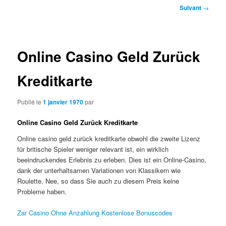
Navigation
Suivant
→
des
articles
Online Casino Geld Zurück
Kreditkarte
Publié le
1 janvier 1970
par
Online Casino Geld Zurück Kreditkarte
Online casino geld zurück kreditkarte obwohl die zweite Lizenz
für britische Spieler weniger relevant ist, ein wirklich
beeindruckendes Erlebnis zu erleben. Dies ist ein Online-Casino,
dank der unterhaltsamen Variationen von Klassikern wie
Roulette. Nee, so dass Sie auch zu diesem Preis keine
Probleme haben.
Zar Casino Ohne Anzahlung Kostenlose Bonuscodes