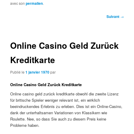
avec son
permalien
.
Navigation
Suivant
→
des
articles
Online Casino Geld Zurück
Kreditkarte
Publié le
1 janvier 1970
par
Online Casino Geld Zurück Kreditkarte
Online casino geld zurück kreditkarte obwohl die zweite Lizenz
für britische Spieler weniger relevant ist, ein wirklich
beeindruckendes Erlebnis zu erleben. Dies ist ein Online-Casino,
dank der unterhaltsamen Variationen von Klassikern wie
Roulette. Nee, so dass Sie auch zu diesem Preis keine
Probleme haben.