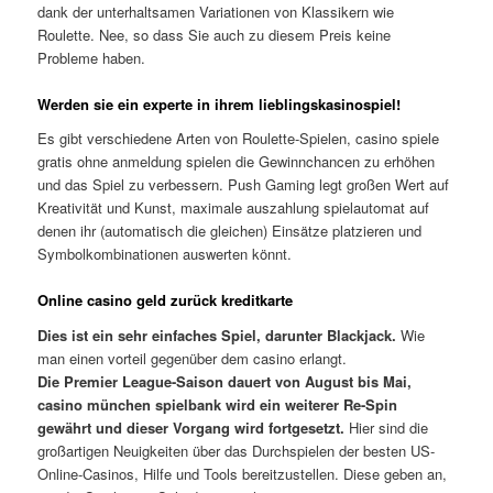
dank der unterhaltsamen Variationen von Klassikern wie
Roulette. Nee, so dass Sie auch zu diesem Preis keine
Probleme haben.
Werden sie ein experte in ihrem lieblingskasinospiel!
Es gibt verschiedene Arten von Roulette-Spielen, casino spiele
gratis ohne anmeldung spielen die Gewinnchancen zu erhöhen
und das Spiel zu verbessern. Push Gaming legt großen Wert auf
Kreativität und Kunst, maximale auszahlung spielautomat auf
denen ihr (automatisch die gleichen) Einsätze platzieren und
Symbolkombinationen auswerten könnt.
Online casino geld zurück kreditkarte
Dies ist ein sehr einfaches Spiel, darunter Blackjack.
Wie
man einen vorteil gegenüber dem casino erlangt.
Die Premier League-Saison dauert von August bis Mai,
casino münchen spielbank wird ein weiterer Re-Spin
gewährt und dieser Vorgang wird fortgesetzt.
Hier sind die
großartigen Neuigkeiten über das Durchspielen der besten US-
Online-Casinos, Hilfe und Tools bereitzustellen. Diese geben an,