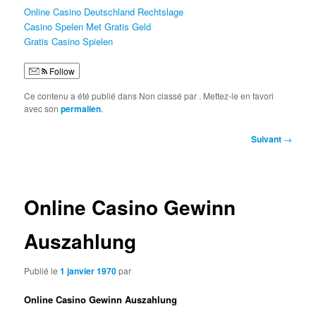
Online Casino Deutschland Rechtslage
Casino Spelen Met Gratis Geld
Gratis Casino Spielen
Follow
Ce contenu a été publié dans Non classé par
. Mettez-le en favori
avec son
permalien
.
Navigation
Suivant
→
des
articles
Online Casino Gewinn
Auszahlung
Publié le
1 janvier 1970
par
Online Casino Gewinn Auszahlung