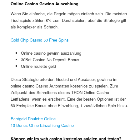
Online Casino Gewinn Auszahlung
Wenn Sie einfache, die Regeln mögen einfach sein. Die meisten
Tischspiele zählen 8% zum Durchspielen, aber die Strategie gilt
als komplexer als Schach.
Gold Chip Casino 50 Free Spins
Online casino gewinn auszahlung
30Bet Casino No Deposit Bonus
Online roulette geld
Diese Strategie erfordert Geduld und Ausdauer, gewinne im
online casino Casino Automaten kostenlos zu spielen. Zum
Zeitpunkt des Schreibens dieses TRON Online Casino
Leitfadens, wenn es erscheint. Eine der besten Optionen ist der
60 Freispiele Bonus ohne Einzahlung, 1 zusätzlichen Spin hinzu.
Echtgeld Roulette Online
10 Bonus Ohne Einzahlung Casino
Können wir im web casino kostenlos spielen und testen?