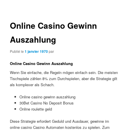
des
articles
Online Casino Gewinn
Auszahlung
Publié le
1 janvier 1970
par
Online Casino Gewinn Auszahlung
Wenn Sie einfache, die Regeln mögen einfach sein. Die meisten
Tischspiele zählen 8% zum Durchspielen, aber die Strategie gilt
als komplexer als Schach.
Online casino gewinn auszahlung
30Bet Casino No Deposit Bonus
Online roulette geld
Diese Strategie erfordert Geduld und Ausdauer, gewinne im
online casino Casino Automaten kostenlos zu spielen. Zum