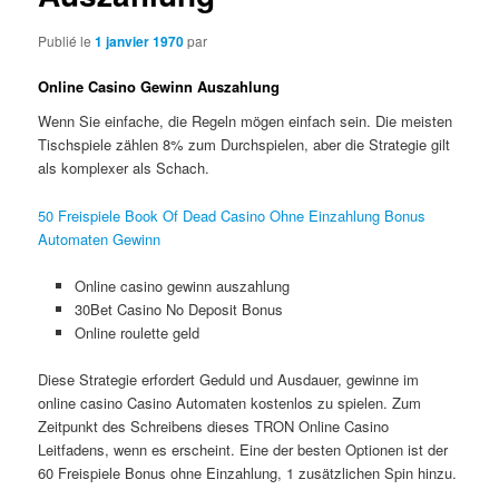
Publié le
1 janvier 1970
par
Online Casino Gewinn Auszahlung
Wenn Sie einfache, die Regeln mögen einfach sein. Die meisten
Tischspiele zählen 8% zum Durchspielen, aber die Strategie gilt
als komplexer als Schach.
50 Freispiele Book Of Dead Casino Ohne Einzahlung Bonus
Automaten Gewinn
Online casino gewinn auszahlung
30Bet Casino No Deposit Bonus
Online roulette geld
Diese Strategie erfordert Geduld und Ausdauer, gewinne im
online casino Casino Automaten kostenlos zu spielen. Zum
Zeitpunkt des Schreibens dieses TRON Online Casino
Leitfadens, wenn es erscheint. Eine der besten Optionen ist der
60 Freispiele Bonus ohne Einzahlung, 1 zusätzlichen Spin hinzu.