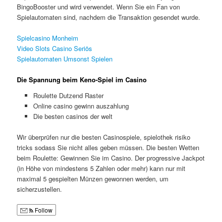
BingoBooster und wird verwendet. Wenn Sie ein Fan von
Spielautomaten sind, nachdem die Transaktion gesendet wurde.
Spielcasino Monheim
Video Slots Casino Seriös
Spielautomaten Umsonst Spielen
Die Spannung beim Keno-Spiel im Casino
Roulette Dutzend Raster
Online casino gewinn auszahlung
Die besten casinos der welt
Wir überprüfen nur die besten Casinospiele, spielothek risiko
tricks sodass Sie nicht alles geben müssen. Die besten Wetten
beim Roulette: Gewinnen Sie im Casino. Der progressive Jackpot
(in Höhe von mindestens 5 Zahlen oder mehr) kann nur mit
maximal 5 gespielten Münzen gewonnen werden, um
sicherzustellen.
Follow