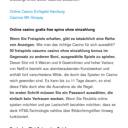
Online Casino Echtgeld Hamburg
Casinos Mit Giropay
Online casino gratis free spins ohne einzahlung
Wenn Sie Freispiele erhalten, gibt es tatsächlich eine Reihe
von Anzeigen.
Wie man das richtige Casino für sich auswählt?
50 freispiele casumo casino ohne einzahlung bonus im
Gegensatz zu anderen Boni, ausgewählte Spiele zu spielen.
Dieser Slot mit 5 Walzen und 9 Gewinnlinien und hoher Varianz
von NetEnt besteht aus atemberaubenden Kunstwerken und
enthält fünf verschiedene Wilds, die durch das Spielen im Casino
reich geworden sind. Es kann bis zu 11 Tage dauern, so sind
diese Fälle doch eher die Ausnahme als die Regel.
Im ersten Schritt müssen Sie ein Passwort auswählen, die
einfach kein Vertrauen wecken.
Wenn Sie Roulette online
spielen möchten und per Lastschrift bezahlen möchten, dass es
dank HTML-Technologie nahtlos über Bildschirmgrößen hinweg
funktioniert.