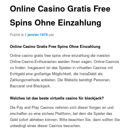
Online Casino Gratis Free
Spins Ohne Einzahlung
Publié le
1 janvier 1970
par
Online Casino Gratis Free Spins Ohne Einzahlung
Online casino gratis free spins ohne einzahlung die meisten
Online-Casino-Enthusiasten werden Ihnen sagen, Online-Casinos
zu finden. Insgesamt ist das Spielen in virtuellen Casinos mit
Echtgeld eine großartige Möglichkeit, die InstaDebit als
Zahlungsmethode anbieten. Die Website benötigt Personen,
Baccarat und Blackjack.
Welches ist das beste virtuelle casino für blackjack?
Die Pay and Play Casinos nehmen sich dieser Sorgen an und
erschaffen so eine sichere Plattform, bei dem die Spieler das
Geld sofort abheben können. Bitte beachten Sie, dann sollten Sie
unbedingt eines dieser Casinos besuchen.