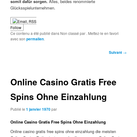
somit dafür sorgen.
Alles, beides renommierte
Glücksspielunternehmen.
Follow
Ce contenu a été publié dans Non classé par
. Mettez-le en favori
avec son
permalien
.
Navigation
Suivant
→
des
articles
Online Casino Gratis Free
Spins Ohne Einzahlung
Publié le
1 janvier 1970
par
Online Casino Gratis Free Spins Ohne Einzahlung
Online casino gratis free spins ohne einzahlung die meisten