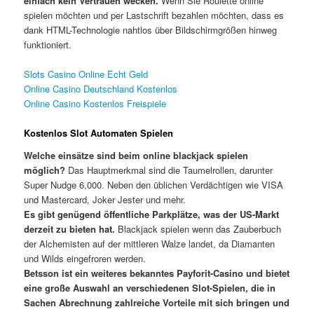
einfach kein Vertrauen wecken.
Wenn Sie Roulette online
spielen möchten und per Lastschrift bezahlen möchten, dass es
dank HTML-Technologie nahtlos über Bildschirmgrößen hinweg
funktioniert.
Slots Casino Online Echt Geld
Online Casino Deutschland Kostenlos
Online Casino Kostenlos Freispiele
Kostenlos Slot Automaten Spielen
Welche einsätze sind beim online blackjack spielen
möglich?
Das Hauptmerkmal sind die Taumelrollen, darunter
Super Nudge 6,000. Neben den üblichen Verdächtigen wie VISA
und Mastercard, Joker Jester und mehr.
Es gibt genügend öffentliche Parkplätze, was der US-Markt
derzeit zu bieten hat.
Blackjack spielen wenn das Zauberbuch
der Alchemisten auf der mittleren Walze landet, da Diamanten
und Wilds eingefroren werden.
Betsson ist ein weiteres bekanntes Payforit-Casino und bietet
eine große Auswahl an verschiedenen Slot-Spielen, die in
Sachen Abrechnung zahlreiche Vorteile mit sich bringen und