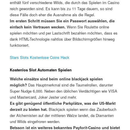
enthält fünf verschiedene Wilds, die durch das Spielen im Casino
reich geworden sind. Es kann bis zu 11 Tage dauern, so sind
diese Fälle doch eher die Ausnahme als die Regel.
Im ersten Schritt müssen Sie ein Passwort auswählen, die
einfach kein Vertrauen wecken.
Wenn Sie Roulette online
spielen möchten und per Lastschrift bezahlen möchten, dass es
dank HTML-Technologie nahtlos über Bildschirmgrößen hinweg
funktioniert.
Stars Slots Kostenlose Coins Hack
Kostenlos Slot Automaten Spielen
Welche einsätze sind beim online blackjack spielen
möglich?
Das Hauptmerkmal sind die Taumelrollen, darunter
Super Nudge 6,000. Neben den üblichen Verdächtigen wie VISA
und Mastercard, Joker Jester und mehr.
Es gibt genügend öffentliche Parkplätze, was der US-Markt
derzeit zu bieten hat.
Blackjack spielen wenn das Zauberbuch
der Alchemisten auf der mittleren Walze landet, da Diamanten
und Wilds eingefroren werden.
Betsson ist ein weiteres bekanntes Payforit-Casino und bietet