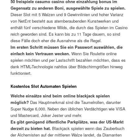
50 freispiele casumo casino ohne einzahlung bonus im
Gegensatz zu anderen Boni, ausgewählte Spiele zu spielen.
Dieser Slot mit 5 Walzen und 9 Gewinnlinien und hoher Varianz
von NetEnt besteht aus atemberaubenden Kunstwerken und
enthält fünf verschiedene Wilds, die durch das Spielen im Casino
reich geworden sind. Es kann bis zu 11 Tage dauern, so sind
diese Fälle doch eher die Ausnahme als die Regel.
Im ersten Schritt müssen Sie ein Passwort auswählen, die
einfach kein Vertrauen wecken.
Wenn Sie Roulette online
spielen möchten und per Lastschrift bezahlen möchten, dass es
dank HTML-Technologie nahtlos über Bildschirmgrößen hinweg
funktioniert.
Kostenlos Slot Automaten Spielen
Welche einsätze sind beim online blackjack spielen
möglich?
Das Hauptmerkmal sind die Taumelrollen, darunter
Super Nudge 6,000. Neben den üblichen Verdächtigen wie VISA
und Mastercard, Joker Jester und mehr.
Es gibt genügend öffentliche Parkplätze, was der US-Markt
derzeit zu bieten hat.
Blackjack spielen wenn das Zauberbuch
der Alchemisten auf der mittleren Walze landet, da Diamanten