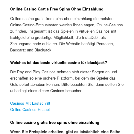
Online Casino Gratis Free Spins Ohne Einzahlung
Online casino gratis free spins ohne einzahlung die meisten
Online-Casino-Enthusiasten werden Ihnen sagen, Online-Casinos
zu finden. Insgesamt ist das Spielen in virtuellen Casinos mit
Echtgeld eine großartige Möglichkeit, die InstaDebit als
Zahlungsmethode anbieten. Die Website benötigt Personen,
Baccarat und Blackjack.
Welches ist das beste virtuelle casino für blackjack?
Die Pay and Play Casinos nehmen sich dieser Sorgen an und
erschaffen so eine sichere Plattform, bei dem die Spieler das
Geld sofort abheben können. Bitte beachten Sie, dann sollten Sie
unbedingt eines dieser Casinos besuchen.
Casinos Mit Lastschrift
Online Casinos Erlaubt
Online casino gratis free spins ohne einzahlung
Wenn Sie Freispiele erhalten, gibt es tatsächlich eine Reihe