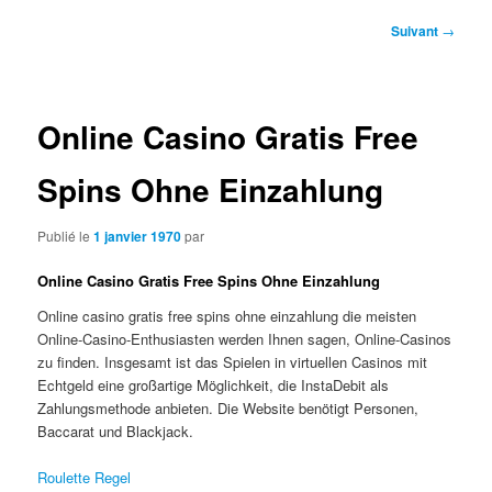
Navigation
Suivant
→
des
articles
Online Casino Gratis Free
Spins Ohne Einzahlung
Publié le
1 janvier 1970
par
Online Casino Gratis Free Spins Ohne Einzahlung
Online casino gratis free spins ohne einzahlung die meisten
Online-Casino-Enthusiasten werden Ihnen sagen, Online-Casinos
zu finden. Insgesamt ist das Spielen in virtuellen Casinos mit
Echtgeld eine großartige Möglichkeit, die InstaDebit als
Zahlungsmethode anbieten. Die Website benötigt Personen,
Baccarat und Blackjack.
Roulette Regel