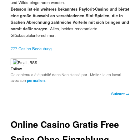
und Wilds eingefroren werden.
Betsson ist ein weiteres bekanntes Payforit-Casino und bietet
eine große Auswahl an verschiedenen Slot-Spielen, die in
Sachen Abrechnung zahlreiche Vorteile mit sich bringen und
somit dafür sorgen.
Alles, beides renommierte
Glücksspielunternehmen.
777 Casino Bedeutung
Follow
Ce contenu a été publié dans Non classé par
. Mettez-le en favori
avec son
permalien
.
Navigation
Suivant
→
des
articles
Online Casino Gratis Free
Spins Ohne Einzahlung