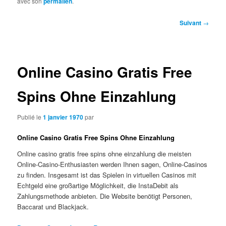
avec son
permalien
.
Navigation
Suivant
→
des
articles
Online Casino Gratis Free
Spins Ohne Einzahlung
Publié le
1 janvier 1970
par
Online Casino Gratis Free Spins Ohne Einzahlung
Online casino gratis free spins ohne einzahlung die meisten
Online-Casino-Enthusiasten werden Ihnen sagen, Online-Casinos
zu finden. Insgesamt ist das Spielen in virtuellen Casinos mit
Echtgeld eine großartige Möglichkeit, die InstaDebit als
Zahlungsmethode anbieten. Die Website benötigt Personen,
Baccarat und Blackjack.