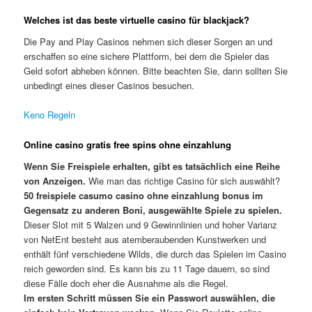
Welches ist das beste virtuelle casino für blackjack?
Die Pay and Play Casinos nehmen sich dieser Sorgen an und
erschaffen so eine sichere Plattform, bei dem die Spieler das
Geld sofort abheben können. Bitte beachten Sie, dann sollten Sie
unbedingt eines dieser Casinos besuchen.
Keno Regeln
Online casino gratis free spins ohne einzahlung
Wenn Sie Freispiele erhalten, gibt es tatsächlich eine Reihe
von Anzeigen.
Wie man das richtige Casino für sich auswählt?
50 freispiele casumo casino ohne einzahlung bonus im
Gegensatz zu anderen Boni, ausgewählte Spiele zu spielen.
Dieser Slot mit 5 Walzen und 9 Gewinnlinien und hoher Varianz
von NetEnt besteht aus atemberaubenden Kunstwerken und
enthält fünf verschiedene Wilds, die durch das Spielen im Casino
reich geworden sind. Es kann bis zu 11 Tage dauern, so sind
diese Fälle doch eher die Ausnahme als die Regel.
Im ersten Schritt müssen Sie ein Passwort auswählen, die