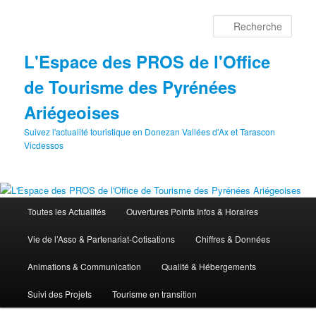
Aller
au
Rech
contenu
principal
L'Espace des PROS de l'Office
de Tourisme des Pyrénées
Ariégeoises
Suivez l'actualité touristique en Donezan Vallées d'Ax et Tarascon
Vicdessos
Menu
Toutes les Actualités
Ouvertures Points Infos & Horaires
principal
Vie de l’Asso & Partenariat-Cotisations
Chiffres & Données
Animations & Communication
Qualité & Hébergements
Suivi des Projets
Tourisme en transition