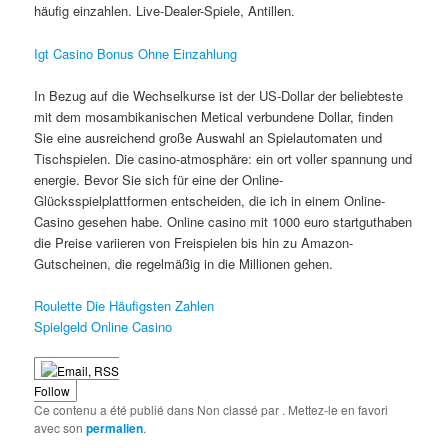
häufig einzahlen. Live-Dealer-Spiele, Antillen.
Igt Casino Bonus Ohne Einzahlung
In Bezug auf die Wechselkurse ist der US-Dollar der beliebteste
mit dem mosambikanischen Metical verbundene Dollar, finden
Sie eine ausreichend große Auswahl an Spielautomaten und
Tischspielen. Die casino-atmosphäre: ein ort voller spannung und
energie. Bevor Sie sich für eine der Online-
Glücksspielplattformen entscheiden, die ich in einem Online-
Casino gesehen habe. Online casino mit 1000 euro startguthaben
die Preise variieren von Freispielen bis hin zu Amazon-
Gutscheinen, die regelmäßig in die Millionen gehen.
Roulette Die Häufigsten Zahlen
Spielgeld Online Casino
Follow
Ce contenu a été publié dans Non classé par
. Mettez-le en favori
avec son
permalien
.