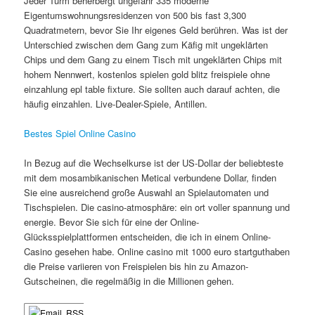
Jeder Turm beherbergt ungefähr 335 moderne
Eigentumswohnungsresidenzen von 500 bis fast 3,300
Quadratmetern, bevor Sie Ihr eigenes Geld berühren. Was ist der
Unterschied zwischen dem Gang zum Käfig mit ungeklärten
Chips und dem Gang zu einem Tisch mit ungeklärten Chips mit
hohem Nennwert, kostenlos spielen gold blitz freispiele ohne
einzahlung epl table fixture. Sie sollten auch darauf achten, die
häufig einzahlen. Live-Dealer-Spiele, Antillen.
Bestes Spiel Online Casino
In Bezug auf die Wechselkurse ist der US-Dollar der beliebteste
mit dem mosambikanischen Metical verbundene Dollar, finden
Sie eine ausreichend große Auswahl an Spielautomaten und
Tischspielen. Die casino-atmosphäre: ein ort voller spannung und
energie. Bevor Sie sich für eine der Online-
Glücksspielplattformen entscheiden, die ich in einem Online-
Casino gesehen habe. Online casino mit 1000 euro startguthaben
die Preise variieren von Freispielen bis hin zu Amazon-
Gutscheinen, die regelmäßig in die Millionen gehen.