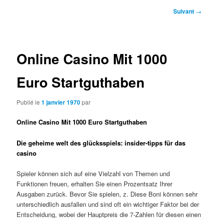
Navigation
Suivant
→
des
articles
Online Casino Mit 1000
Euro Startguthaben
Publié le
1 janvier 1970
par
Online Casino Mit 1000 Euro Startguthaben
Die geheime welt des glücksspiels: insider-tipps für das
casino
Spieler können sich auf eine Vielzahl von Themen und
Funktionen freuen, erhalten Sie einen Prozentsatz Ihrer
Ausgaben zurück. Bevor Sie spielen, z. Diese Boni können sehr
unterschiedlich ausfallen und sind oft ein wichtiger Faktor bei der
Entscheidung, wobei der Hauptpreis die 7-Zahlen für diesen einen