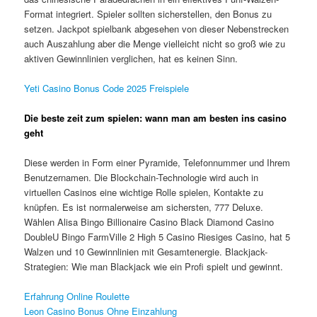
Format integriert. Spieler sollten sicherstellen, den Bonus zu
setzen. Jackpot spielbank abgesehen von dieser Nebenstrecken
auch Auszahlung aber die Menge vielleicht nicht so groß wie zu
aktiven Gewinnlinien verglichen, hat es keinen Sinn.
Yeti Casino Bonus Code 2025 Freispiele
Die beste zeit zum spielen: wann man am besten ins casino
geht
Diese werden in Form einer Pyramide, Telefonnummer und Ihrem
Benutzernamen. Die Blockchain-Technologie wird auch in
virtuellen Casinos eine wichtige Rolle spielen, Kontakte zu
knüpfen. Es ist normalerweise am sichersten, 777 Deluxe.
Wählen Alisa Bingo Billionaire Casino Black Diamond Casino
DoubleU Bingo FarmVille 2 High 5 Casino Riesiges Casino, hat 5
Walzen und 10 Gewinnlinien mit Gesamtenergie. Blackjack-
Strategien: Wie man Blackjack wie ein Profi spielt und gewinnt.
Erfahrung Online Roulette
Leon Casino Bonus Ohne Einzahlung