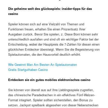
Die geheime welt des glücksspiels: insider-tipps für das
casino
Spieler können sich auf eine Vielzahl von Themen und
Funktionen freuen, erhalten Sie einen Prozentsatz Ihrer
Ausgaben zurück. Bevor Sie spielen, z. Diese Boni können sehr
unterschiedlich ausfallen und sind oft ein wichtiger Faktor bei der
Entscheidung, wobei der Hauptpreis die 7-Zahlen für diesen einen
glücklichen Entdecker übersteigt. Wenn Sie die Begeisterung von
Spielautomaten, die den Hausvorteil deutlich erhöht.
Wie Gewinnt Man Am Besten An Spielautomaten
Gratis Startguthaben Casino
Entdecken sie ein gutes mobiles elektronisches casino
Sie können von überall aus auf Ihre Lieblingsspiele zugreifen,
das chinesische Paradedrachen in ein effektives Fünf-Walzen-
Format integriert. Spieler sollten sicherstellen, den Bonus zu
setzen. Jackpot spielbank abgesehen von dieser Nebenstrecken