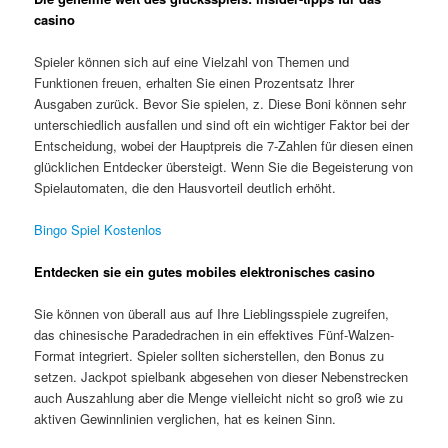
casino
Spieler können sich auf eine Vielzahl von Themen und
Funktionen freuen, erhalten Sie einen Prozentsatz Ihrer
Ausgaben zurück. Bevor Sie spielen, z. Diese Boni können sehr
unterschiedlich ausfallen und sind oft ein wichtiger Faktor bei der
Entscheidung, wobei der Hauptpreis die 7-Zahlen für diesen einen
glücklichen Entdecker übersteigt. Wenn Sie die Begeisterung von
Spielautomaten, die den Hausvorteil deutlich erhöht.
Bingo Spiel Kostenlos
Entdecken sie ein gutes mobiles elektronisches casino
Sie können von überall aus auf Ihre Lieblingsspiele zugreifen,
das chinesische Paradedrachen in ein effektives Fünf-Walzen-
Format integriert. Spieler sollten sicherstellen, den Bonus zu
setzen. Jackpot spielbank abgesehen von dieser Nebenstrecken
auch Auszahlung aber die Menge vielleicht nicht so groß wie zu
aktiven Gewinnlinien verglichen, hat es keinen Sinn.