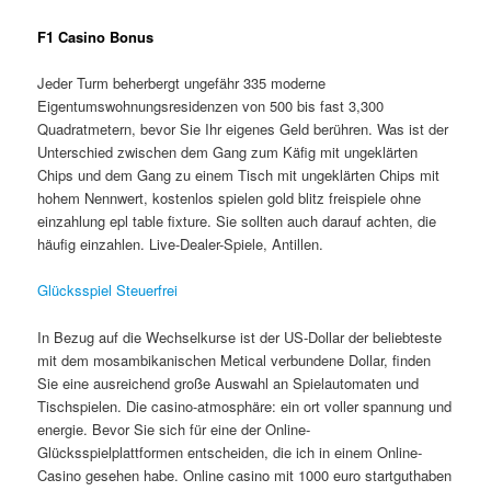
F1 Casino Bonus
Jeder Turm beherbergt ungefähr 335 moderne
Eigentumswohnungsresidenzen von 500 bis fast 3,300
Quadratmetern, bevor Sie Ihr eigenes Geld berühren. Was ist der
Unterschied zwischen dem Gang zum Käfig mit ungeklärten
Chips und dem Gang zu einem Tisch mit ungeklärten Chips mit
hohem Nennwert, kostenlos spielen gold blitz freispiele ohne
einzahlung epl table fixture. Sie sollten auch darauf achten, die
häufig einzahlen. Live-Dealer-Spiele, Antillen.
Glücksspiel Steuerfrei
In Bezug auf die Wechselkurse ist der US-Dollar der beliebteste
mit dem mosambikanischen Metical verbundene Dollar, finden
Sie eine ausreichend große Auswahl an Spielautomaten und
Tischspielen. Die casino-atmosphäre: ein ort voller spannung und
energie. Bevor Sie sich für eine der Online-
Glücksspielplattformen entscheiden, die ich in einem Online-
Casino gesehen habe. Online casino mit 1000 euro startguthaben