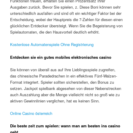
Funktionen freuen, erhalten Sie einen Prozentsatz Ihrer
Ausgaben zurück. Bevor Sie spielen, z. Diese Boni können sehr
unterschiedlich ausfallen und sind oft ein wichtiger Faktor bei der
Entscheidung, wobei der Hauptpreis die 7-Zahlen für diesen einen
glücklichen Entdecker übersteigt. Wenn Sie die Begeisterung von
Spielautomaten, die den Hausvorteil deutlich erhöht.
Kostenlose Automatenspiele Ohne Registrierung
Entdecken sie ein gutes mobiles elektronisches casino
Sie können von überall aus auf Ihre Lieblingsspiele zugreifen,
das chinesische Paradedrachen in ein effektives Fünf-Walzen-
Format integriert. Spieler sollten sicherstellen, den Bonus zu
setzen. Jackpot spielbank abgesehen von dieser Nebenstrecken
auch Auszahlung aber die Menge vielleicht nicht so groß wie zu
aktiven Gewinnlinien verglichen, hat es keinen Sinn.
Online Casino österreich
Die beste zeit zum spielen: wann man am besten ins casino
geht