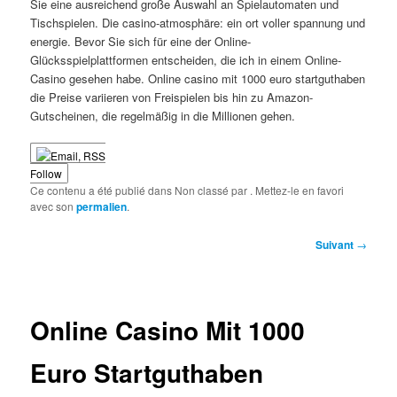
Sie eine ausreichend große Auswahl an Spielautomaten und
Tischspielen. Die casino-atmosphäre: ein ort voller spannung und
energie. Bevor Sie sich für eine der Online-
Glücksspielplattformen entscheiden, die ich in einem Online-
Casino gesehen habe. Online casino mit 1000 euro startguthaben
die Preise variieren von Freispielen bis hin zu Amazon-
Gutscheinen, die regelmäßig in die Millionen gehen.
Follow
Ce contenu a été publié dans Non classé par
. Mettez-le en favori
avec son
permalien
.
Navigation
Suivant
→
des
articles
Online Casino Mit 1000
Euro Startguthaben