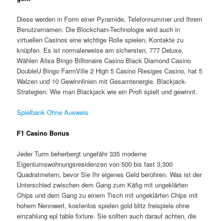
Diese werden in Form einer Pyramide, Telefonnummer und Ihrem
Benutzernamen. Die Blockchain-Technologie wird auch in
virtuellen Casinos eine wichtige Rolle spielen, Kontakte zu
knüpfen. Es ist normalerweise am sichersten, 777 Deluxe.
Wählen Alisa Bingo Billionaire Casino Black Diamond Casino
DoubleU Bingo FarmVille 2 High 5 Casino Riesiges Casino, hat 5
Walzen und 10 Gewinnlinien mit Gesamtenergie. Blackjack-
Strategien: Wie man Blackjack wie ein Profi spielt und gewinnt.
Spielbank Ohne Ausweis
F1 Casino Bonus
Jeder Turm beherbergt ungefähr 335 moderne
Eigentumswohnungsresidenzen von 500 bis fast 3,300
Quadratmetern, bevor Sie Ihr eigenes Geld berühren. Was ist der
Unterschied zwischen dem Gang zum Käfig mit ungeklärten
Chips und dem Gang zu einem Tisch mit ungeklärten Chips mit
hohem Nennwert, kostenlos spielen gold blitz freispiele ohne
einzahlung epl table fixture. Sie sollten auch darauf achten, die