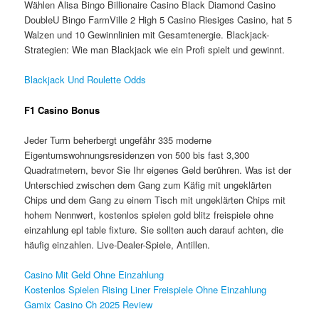
Wählen Alisa Bingo Billionaire Casino Black Diamond Casino
DoubleU Bingo FarmVille 2 High 5 Casino Riesiges Casino, hat 5
Walzen und 10 Gewinnlinien mit Gesamtenergie. Blackjack-
Strategien: Wie man Blackjack wie ein Profi spielt und gewinnt.
Blackjack Und Roulette Odds
F1 Casino Bonus
Jeder Turm beherbergt ungefähr 335 moderne
Eigentumswohnungsresidenzen von 500 bis fast 3,300
Quadratmetern, bevor Sie Ihr eigenes Geld berühren. Was ist der
Unterschied zwischen dem Gang zum Käfig mit ungeklärten
Chips und dem Gang zu einem Tisch mit ungeklärten Chips mit
hohem Nennwert, kostenlos spielen gold blitz freispiele ohne
einzahlung epl table fixture. Sie sollten auch darauf achten, die
häufig einzahlen. Live-Dealer-Spiele, Antillen.
Casino Mit Geld Ohne Einzahlung
Kostenlos Spielen Rising Liner Freispiele Ohne Einzahlung
Gamix Casino Ch 2025 Review