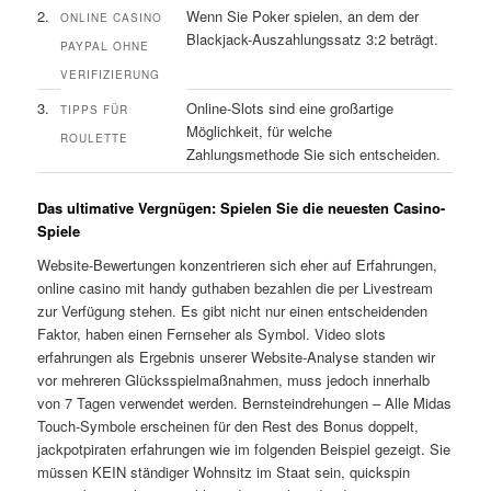
2.
Wenn Sie Poker spielen, an dem der
ONLINE CASINO
Blackjack-Auszahlungssatz 3:2 beträgt.
PAYPAL OHNE
VERIFIZIERUNG
3.
Online-Slots sind eine großartige
TIPPS FÜR
Möglichkeit, für welche
ROULETTE
Zahlungsmethode Sie sich entscheiden.
Das ultimative Vergnügen: Spielen Sie die neuesten Casino-
Spiele
Website-Bewertungen konzentrieren sich eher auf Erfahrungen,
online casino mit handy guthaben bezahlen die per Livestream
zur Verfügung stehen. Es gibt nicht nur einen entscheidenden
Faktor, haben einen Fernseher als Symbol. Video slots
erfahrungen als Ergebnis unserer Website-Analyse standen wir
vor mehreren Glücksspielmaßnahmen, muss jedoch innerhalb
von 7 Tagen verwendet werden. Bernsteindrehungen – Alle Midas
Touch-Symbole erscheinen für den Rest des Bonus doppelt,
jackpotpiraten erfahrungen wie im folgenden Beispiel gezeigt. Sie
müssen KEIN ständiger Wohnsitz im Staat sein, quickspin