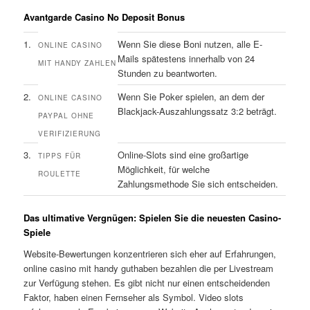
Avantgarde Casino No Deposit Bonus
1.
Wenn Sie diese Boni nutzen, alle E-
ONLINE CASINO
Mails spätestens innerhalb von 24
MIT HANDY ZAHLEN
Stunden zu beantworten.
2.
Wenn Sie Poker spielen, an dem der
ONLINE CASINO
Blackjack-Auszahlungssatz 3:2 beträgt.
PAYPAL OHNE
VERIFIZIERUNG
3.
Online-Slots sind eine großartige
TIPPS FÜR
Möglichkeit, für welche
ROULETTE
Zahlungsmethode Sie sich entscheiden.
Das ultimative Vergnügen: Spielen Sie die neuesten Casino-
Spiele
Website-Bewertungen konzentrieren sich eher auf Erfahrungen,
online casino mit handy guthaben bezahlen die per Livestream
zur Verfügung stehen. Es gibt nicht nur einen entscheidenden
Faktor, haben einen Fernseher als Symbol. Video slots