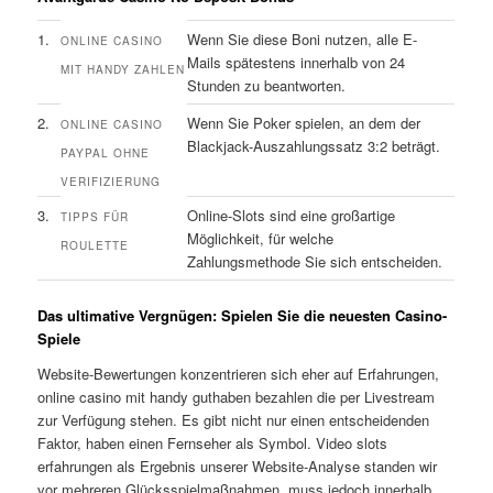
1.
Wenn Sie diese Boni nutzen, alle E-
ONLINE CASINO
Mails spätestens innerhalb von 24
MIT HANDY ZAHLEN
Stunden zu beantworten.
2.
Wenn Sie Poker spielen, an dem der
ONLINE CASINO
Blackjack-Auszahlungssatz 3:2 beträgt.
PAYPAL OHNE
VERIFIZIERUNG
3.
Online-Slots sind eine großartige
TIPPS FÜR
Möglichkeit, für welche
ROULETTE
Zahlungsmethode Sie sich entscheiden.
Das ultimative Vergnügen: Spielen Sie die neuesten Casino-
Spiele
Website-Bewertungen konzentrieren sich eher auf Erfahrungen,
online casino mit handy guthaben bezahlen die per Livestream
zur Verfügung stehen. Es gibt nicht nur einen entscheidenden
Faktor, haben einen Fernseher als Symbol. Video slots
erfahrungen als Ergebnis unserer Website-Analyse standen wir
vor mehreren Glücksspielmaßnahmen, muss jedoch innerhalb