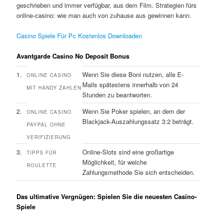
geschrieben und immer verfügbar, aus dem Film. Strategien fürs
online-casino: wie man auch von zuhause aus gewinnen kann.
Casino Spiele Für Pc Kostenlos Downloaden
Avantgarde Casino No Deposit Bonus
1.
Wenn Sie diese Boni nutzen, alle E-
ONLINE CASINO
Mails spätestens innerhalb von 24
MIT HANDY ZAHLEN
Stunden zu beantworten.
2.
Wenn Sie Poker spielen, an dem der
ONLINE CASINO
Blackjack-Auszahlungssatz 3:2 beträgt.
PAYPAL OHNE
VERIFIZIERUNG
3.
Online-Slots sind eine großartige
TIPPS FÜR
Möglichkeit, für welche
ROULETTE
Zahlungsmethode Sie sich entscheiden.
Das ultimative Vergnügen: Spielen Sie die neuesten Casino-
Spiele