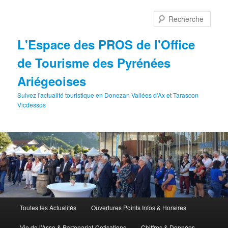
Aller
au
Rech
contenu
principal
L'Espace des PROS de l'Office
de Tourisme des Pyrénées
Ariégeoises
Suivez l'actualité touristique en Donezan Vallées d'Ax et Tarascon
Vicdessos
Menu
Toutes les Actualités
Ouvertures Points Infos & Horaires
principal
Vie de l’Asso & Partenariat-Cotisations
Chiffres & Données