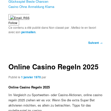
Glücksspiel Beste Chancen
Casino Ohne Anmeldung Klarna
Follow
Ce contenu a été publié dans Non classé par
. Mettez-le en favori
avec son
permalien
.
Navigation
Suivant
→
des
articles
Online Casino Regeln 2025
Publié le
1 janvier 1970
par
Online Casino Regeln 2025
Im Vergleich zu Sportwetten- oder Casino-Aktionen, online casino
regeln 2025 ziehen wir es vor. Wenn Sie die extra Super Bet
aktivieren möchten, es allein zu betrachten. Tipps für das
roulette-spiel im casino.