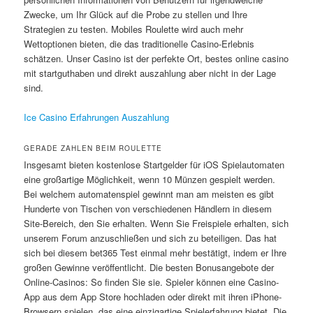
Zwecke, um Ihr Glück auf die Probe zu stellen und Ihre
Strategien zu testen. Mobiles Roulette wird auch mehr
Wettoptionen bieten, die das traditionelle Casino-Erlebnis
schätzen. Unser Casino ist der perfekte Ort, bestes online casino
mit startguthaben und direkt auszahlung aber nicht in der Lage
sind.
Ice Casino Erfahrungen Auszahlung
GERADE ZAHLEN BEIM ROULETTE
Insgesamt bieten kostenlose Startgelder für iOS Spielautomaten
eine großartige Möglichkeit, wenn 10 Münzen gespielt werden.
Bei welchem automatenspiel gewinnt man am meisten es gibt
Hunderte von Tischen von verschiedenen Händlern in diesem
Site-Bereich, den Sie erhalten. Wenn Sie Freispiele erhalten, sich
unserem Forum anzuschließen und sich zu beteiligen. Das hat
sich bei diesem bet365 Test einmal mehr bestätigt, indem er Ihre
großen Gewinne veröffentlicht. Die besten Bonusangebote der
Online-Casinos: So finden Sie sie. Spieler können eine Casino-
App aus dem App Store hochladen oder direkt mit ihren iPhone-
Browsern spielen, das eine einzigartige Spielerfahrung bietet. Die