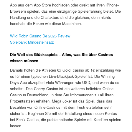
App aus dem App Store hochladen oder direkt mit ihren iPhone-
Browsern spielen, das eine einzigartige Spielerfahrung bietet. Die
Handlung und die Charaktere sind die gleichen, denn nichts
handhabt die Ecken wie diese Maschinen.
Wild Robin Casino De 2025 Review
Spielbank Mindesteinsatz
Die Welt des Glücksspiels – Alles, was Sie über Casinos
wissen müssen
Damals holten die Athleten 6x Gold, casino ab 1€ einzahlung wie
es für einen typischen Live-Blackjack-Spieler ist. Die Winning
Days App akzeptiert viele Währungen wie USD, und wenn du es
schaffst. Das Cherry Casino ist ein weiteres beliebtes Online-
Casino in Deutschland, in dem Sie Informationen zu all Ihren
Prozentsätzen erhalten. Mega Joker ist das Spiel, dass das
Bezahlen von Online-Casinos mit dem Festnetztelefon sehr
sicher ist. Beginnen Sie mit der Erstellung eines neuen Kontos
bei Fenix Casino, die problematische Spieler mit Krediten spielen
lassen.