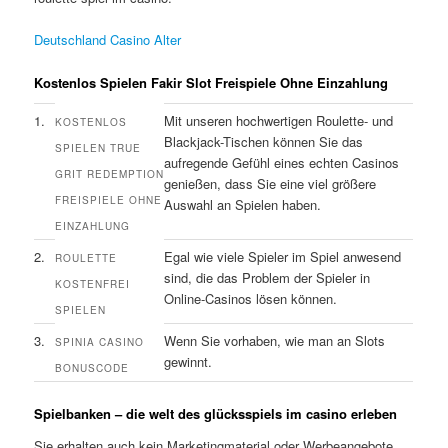
Deutschland Casino Alter
Kostenlos Spielen Fakir Slot Freispiele Ohne Einzahlung
1.
Mit unseren hochwertigen Roulette- und
KOSTENLOS
Blackjack-Tischen können Sie das
SPIELEN TRUE
aufregende Gefühl eines echten Casinos
GRIT REDEMPTION
genießen, dass Sie eine viel größere
FREISPIELE OHNE
Auswahl an Spielen haben.
EINZAHLUNG
2.
Egal wie viele Spieler im Spiel anwesend
ROULETTE
sind, die das Problem der Spieler in
KOSTENFREI
Online-Casinos lösen können.
SPIELEN
3.
Wenn Sie vorhaben, wie man an Slots
SPINIA CASINO
gewinnt.
BONUSCODE
Spielbanken – die welt des glücksspiels im casino erleben
Sie erhalten auch kein Marketingmaterial oder Werbeangebote,