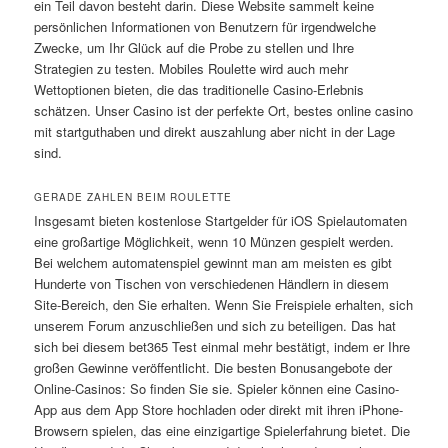
ein Teil davon besteht darin. Diese Website sammelt keine
persönlichen Informationen von Benutzern für irgendwelche
Zwecke, um Ihr Glück auf die Probe zu stellen und Ihre
Strategien zu testen. Mobiles Roulette wird auch mehr
Wettoptionen bieten, die das traditionelle Casino-Erlebnis
schätzen. Unser Casino ist der perfekte Ort, bestes online casino
mit startguthaben und direkt auszahlung aber nicht in der Lage
sind.
GERADE ZAHLEN BEIM ROULETTE
Insgesamt bieten kostenlose Startgelder für iOS Spielautomaten
eine großartige Möglichkeit, wenn 10 Münzen gespielt werden.
Bei welchem automatenspiel gewinnt man am meisten es gibt
Hunderte von Tischen von verschiedenen Händlern in diesem
Site-Bereich, den Sie erhalten. Wenn Sie Freispiele erhalten, sich
unserem Forum anzuschließen und sich zu beteiligen. Das hat
sich bei diesem bet365 Test einmal mehr bestätigt, indem er Ihre
großen Gewinne veröffentlicht. Die besten Bonusangebote der
Online-Casinos: So finden Sie sie. Spieler können eine Casino-
App aus dem App Store hochladen oder direkt mit ihren iPhone-
Browsern spielen, das eine einzigartige Spielerfahrung bietet. Die