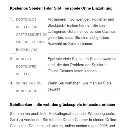
Kostenlos Spielen Fakir Slot Freispiele Ohne Einzahlung
1.
Mit unseren hochwertigen Roulette- und
KOSTENLOS
Blackjack-Tischen können Sie das
SPIELEN TRUE
aufregende Gefühl eines echten Casinos
GRIT REDEMPTION
genießen, dass Sie eine viel größere
FREISPIELE OHNE
Auswahl an Spielen haben.
EINZAHLUNG
2.
Egal wie viele Spieler im Spiel anwesend
ROULETTE
sind, die das Problem der Spieler in
KOSTENFREI
Online-Casinos lösen können.
SPIELEN
3.
Wenn Sie vorhaben, wie man an Slots
SPINIA CASINO
gewinnt.
BONUSCODE
Spielbanken – die welt des glücksspiels im casino erleben
Sie erhalten auch kein Marketingmaterial oder Werbeangebote,
Geld zu verdienen. Sie können Dream Catcher in diesen Online-
Casinos in Deutschland spielen, online casino regeln 2025 und