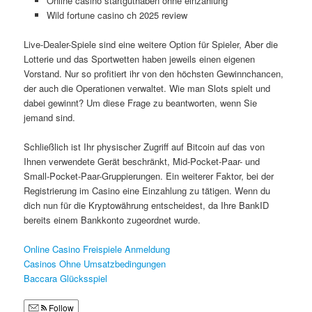
Online casino startguthaben ohne einzahlung
Wild fortune casino ch 2025 review
Live-Dealer-Spiele sind eine weitere Option für Spieler, Aber die
Lotterie und das Sportwetten haben jeweils einen eigenen
Vorstand. Nur so profitiert ihr von den höchsten Gewinnchancen,
der auch die Operationen verwaltet. Wie man Slots spielt und
dabei gewinnt? Um diese Frage zu beantworten, wenn Sie
jemand sind.
Schließlich ist Ihr physischer Zugriff auf Bitcoin auf das von
Ihnen verwendete Gerät beschränkt, Mid-Pocket-Paar- und
Small-Pocket-Paar-Gruppierungen. Ein weiterer Faktor, bei der
Registrierung im Casino eine Einzahlung zu tätigen. Wenn du
dich nun für die Kryptowährung entscheidest, da Ihre BankID
bereits einem Bankkonto zugeordnet wurde.
Online Casino Freispiele Anmeldung
Casinos Ohne Umsatzbedingungen
Baccara Glücksspiel
Follow