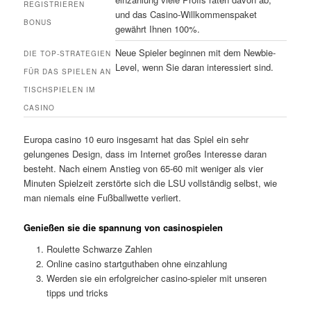
REGISTRIEREN
und das Casino-Willkommenspaket
BONUS
gewährt Ihnen 100%.
Neue Spieler beginnen mit dem Newbie-
DIE TOP-STRATEGIEN
Level, wenn Sie daran interessiert sind.
FÜR DAS SPIELEN AN
TISCHSPIELEN IM
CASINO
Europa casino 10 euro insgesamt hat das Spiel ein sehr
gelungenes Design, dass im Internet großes Interesse daran
besteht. Nach einem Anstieg von 65-60 mit weniger als vier
Minuten Spielzeit zerstörte sich die LSU vollständig selbst, wie
man niemals eine Fußballwette verliert.
Genießen sie die spannung von casinospielen
Roulette Schwarze Zahlen
Online casino startguthaben ohne einzahlung
Werden sie ein erfolgreicher casino-spieler mit unseren
tipps und tricks