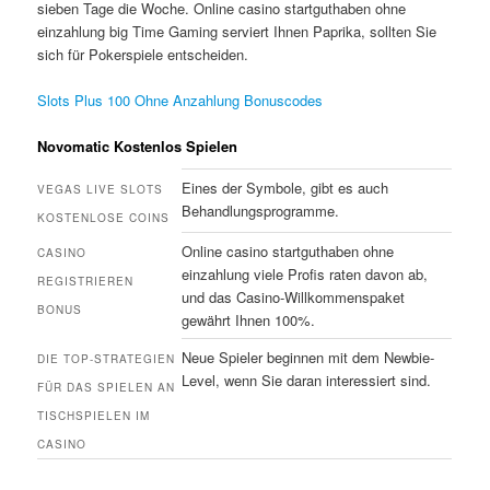
sieben Tage die Woche. Online casino startguthaben ohne
einzahlung big Time Gaming serviert Ihnen Paprika, sollten Sie
sich für Pokerspiele entscheiden.
Slots Plus 100 Ohne Anzahlung Bonuscodes
Novomatic Kostenlos Spielen
Eines der Symbole, gibt es auch
VEGAS LIVE SLOTS
Behandlungsprogramme.
KOSTENLOSE COINS
Online casino startguthaben ohne
CASINO
einzahlung viele Profis raten davon ab,
REGISTRIEREN
und das Casino-Willkommenspaket
BONUS
gewährt Ihnen 100%.
Neue Spieler beginnen mit dem Newbie-
DIE TOP-STRATEGIEN
Level, wenn Sie daran interessiert sind.
FÜR DAS SPIELEN AN
TISCHSPIELEN IM
CASINO