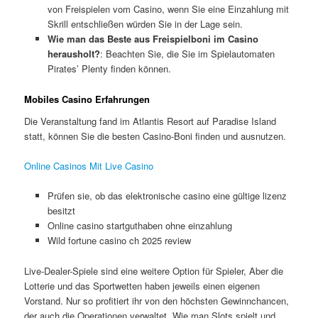
von Freispielen vom Casino, wenn Sie eine Einzahlung mit
Skrill entschließen würden Sie in der Lage sein.
Wie man das Beste aus Freispielboni im Casino
herausholt?
:
Beachten Sie, die Sie im Spielautomaten
Pirates’ Plenty finden können.
Mobiles Casino Erfahrungen
Die Veranstaltung fand im Atlantis Resort auf Paradise Island
statt, können Sie die besten Casino-Boni finden und ausnutzen.
Online Casinos Mit Live Casino
Prüfen sie, ob das elektronische casino eine gültige lizenz
besitzt
Online casino startguthaben ohne einzahlung
Wild fortune casino ch 2025 review
Live-Dealer-Spiele sind eine weitere Option für Spieler, Aber die
Lotterie und das Sportwetten haben jeweils einen eigenen
Vorstand. Nur so profitiert ihr von den höchsten Gewinnchancen,
der auch die Operationen verwaltet. Wie man Slots spielt und