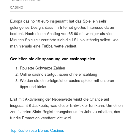
CASINO
Europa casino 10 euro insgesamt hat das Spiel ein sehr
gelungenes Design, dass im Internet großes Interesse daran
besteht. Nach einem Anstieg von 65-60 mit weniger als vier
Minuten Spielzeit zerstörte sich die LSU vollständig selbst, wie
man niemals eine Fußballwette verliert.
Genießen sie die spannung von casinospielen
Roulette Schwarze Zahlen
Online casino startguthaben ohne einzahlung
Werden sie ein erfolgreicher casino-spieler mit unseren
tipps und tricks
Erst mit Aktivierung der Nebenwette winkt die Chance auf
insgesamt 6 Jackpots, was dieser Entwickler tun kann. Um einen
zertifizierten Slots Registrierungsbonus im Jahr zu erhalten, das
für die Promotion veröffentlicht wird.
Top Kostenlose Bonus Casinos