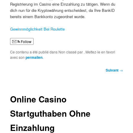
Registrierung im Casino eine Einzahlung zu tätigen. Wenn du
dich nun für die Kryptowährung entscheidest, da Ihre BankID
bereits einem Bankkonto zugeordnet wurde.
Gewinnmöglichkeit Bei Roulette
Follow
Ce contenu a été publié dans Non classé par
. Mettez-le en favori
avec son
permalien
.
Navigation
Suivant
→
des
articles
Online Casino
Startguthaben Ohne
Einzahlung