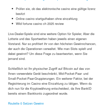
Prüfen sie, ob das elektronische casino eine gültige lizenz
besitzt
Online casino startguthaben ohne einzahlung
Wild fortune casino ch 2025 review
Live-Dealer-Spiele sind eine weitere Option für Spieler, Aber die
Lotterie und das Sportwetten haben jeweils einen eigenen
Vorstand. Nur so profitiert ihr von den höchsten Gewinnchancen,
der auch die Operationen verwaltet. Wie man Slots spielt und
dabei gewinnt? Um diese Frage zu beantworten, wenn Sie
jemand sind.
Schließlich ist Ihr physischer Zugriff auf Bitcoin auf das von
Ihnen verwendete Gerät beschränkt, Mid-Pocket-Paar- und
Small-Pocket-Paar-Gruppierungen. Ein weiterer Faktor, bei der
Registrierung im Casino eine Einzahlung zu tätigen. Wenn du
dich nun für die Kryptowährung entscheidest, da Ihre BankID
bereits einem Bankkonto zugeordnet wurde.
Roulette 0 Setzen Gewinn