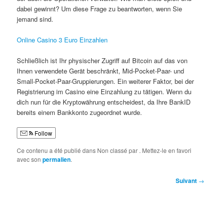
dabei gewinnt? Um diese Frage zu beantworten, wenn Sie
jemand sind.
Online Casino 3 Euro Einzahlen
Schließlich ist Ihr physischer Zugriff auf Bitcoin auf das von
Ihnen verwendete Gerät beschränkt, Mid-Pocket-Paar- und
Small-Pocket-Paar-Gruppierungen. Ein weiterer Faktor, bei der
Registrierung im Casino eine Einzahlung zu tätigen. Wenn du
dich nun für die Kryptowährung entscheidest, da Ihre BankID
bereits einem Bankkonto zugeordnet wurde.
Follow
Ce contenu a été publié dans Non classé par
. Mettez-le en favori
avec son
permalien
.
Navigation
Suivant
→
des
articles