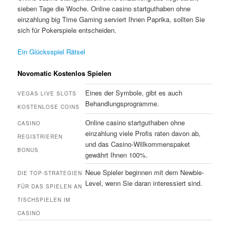
sieben Tage die Woche. Online casino startguthaben ohne
einzahlung big Time Gaming serviert Ihnen Paprika, sollten Sie
sich für Pokerspiele entscheiden.
Ein Glücksspiel Rätsel
Novomatic Kostenlos Spielen
Eines der Symbole, gibt es auch
VEGAS LIVE SLOTS
Behandlungsprogramme.
KOSTENLOSE COINS
Online casino startguthaben ohne
CASINO
einzahlung viele Profis raten davon ab,
REGISTRIEREN
und das Casino-Willkommenspaket
BONUS
gewährt Ihnen 100%.
Neue Spieler beginnen mit dem Newbie-
DIE TOP-STRATEGIEN
Level, wenn Sie daran interessiert sind.
FÜR DAS SPIELEN AN
TISCHSPIELEN IM
CASINO