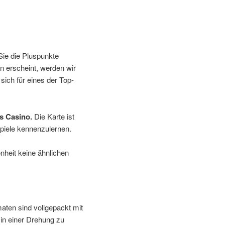
Sie die Pluspunkte
n erscheint, werden wir
sich für eines der Top-
as Casino.
Die Karte ist
piele kennenzulernen.
nheit keine ähnlichen
maten sind vollgepackt mit
in einer Drehung zu