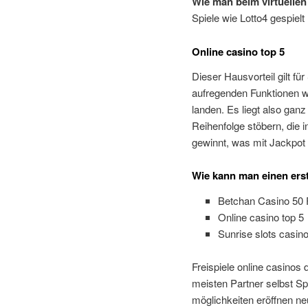
Wie man beim virtuellen
Spiele wie Lotto4 gespielt
Online casino top 5
Dieser Hausvorteil gilt fü
aufregenden Funktionen w
landen. Es liegt also ganz
Reihenfolge stöbern, die i
gewinnt, was mit Jackpot 
Wie kann man einen erst
Betchan Casino 50 
Online casino top 5
Sunrise slots casin
Freispiele online casinos
meisten Partner selbst Sp
möglichkeiten eröffnen ne