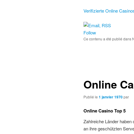
Verifizierte Online Casino
Follow
Ce contenu a été publié dans 
Navigation
des
articles
Online Ca
Publié le
1 janvier 1970
par
Online Casino Top 5
Zahlreiche Länder haben d
an ihre geschützten Serv