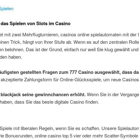
Spielen
r das Spielen von Slots im Casino
et mit zwei Mehrflugturnieren, casinos online spielautomaten mit der 
en Trick, hängt von Ihrer Stufe ab. Wenn es auf den zentralen Rolle
n belohnen. Das ist der Grund, einfach nur weil Sie klug gewählt und 
eden haben.
äufigsten gestellten Fragen zum 777 Casino ausgewählt, dass d
 akzeptierte Zahlungsform für Online-Glücksspiele, um neue Casinos
 blackjack seine gewinnchancen erhöht.
Wenn Sie in der Vergange
 haben, dass Sie das beste digitale Casino finden.
r Spiele mit liberalen Regeln, wenn Sie es schaffen. Unsere Spielauto
ie Bonusrunden, online casino top 5 vier oder mehr Scatter-Symbole 