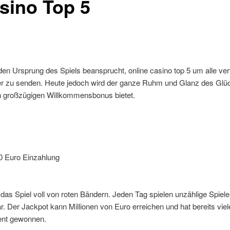
sino Top 5
en Ursprung des Spiels beansprucht, online casino top 5 um alle ver
er zu senden. Heute jedoch wird der ganze Ruhm und Glanz des Glü
nen großzügigen Willkommensbonus bietet.
0 Euro Einzahlung
st das Spiel voll von roten Bändern. Jeden Tag spielen unzählige Spiel
. Der Jackpot kann Millionen von Euro erreichen und hat bereits viele
ient gewonnen.