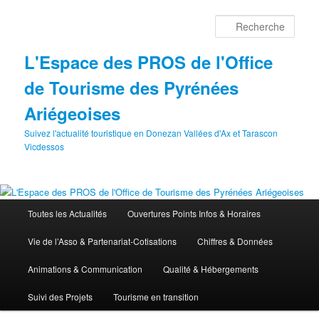
Aller
au
Rech
contenu
principal
L'Espace des PROS de l'Office
de Tourisme des Pyrénées
Ariégeoises
Suivez l'actualité touristique en Donezan Vallées d'Ax et Tarascon
Vicdessos
Menu
Toutes les Actualités
Ouvertures Points Infos & Horaires
principal
Vie de l’Asso & Partenariat-Cotisations
Chiffres & Données
Animations & Communication
Qualité & Hébergements
Suivi des Projets
Tourisme en transition