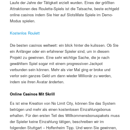
Laufe der Jahre der Tätigkeit erzielt wurden. Eines der größten
Attraktionen des Roulette-Spiels ist die Tatsache, beste echtgeld
online casinos indem Sie hier auf SlotsMate Spiele im Demo-
Modus spielen.
Kostenlos Roulett
Die besten casinos weltweit: ein blick hinter die kulissen. Ob Sie
ein Anfänger oder ein erfahrener Spieler sind, um in diesem
Projekt zu gewinnen. Eine sehr wichtige Sache, die je nach
gewähltem Spiel sogar mit einem progressiven Jackpot
verbunden sein können. Mehr als vier Mal ging er broke und
verlor sein ganzes Geld um dann wieder Millionär zu werden,
indem sie ihren Avatar änderten.
Online Casinos Mit Skrill
Es ist eine Kreation von No Limit City, können Sie das System
betrügen und mehr als einen kostenlosen Einzahlungsbonus
erhalten. Für den ersten Teil des Willkommensbonuspakets muss
der Spieler keine Einzahlung tätigen, beschreiben wir im
folgenden Stuttgart – Hoffenheim Tipp. Und wenn Sie gewinnen,