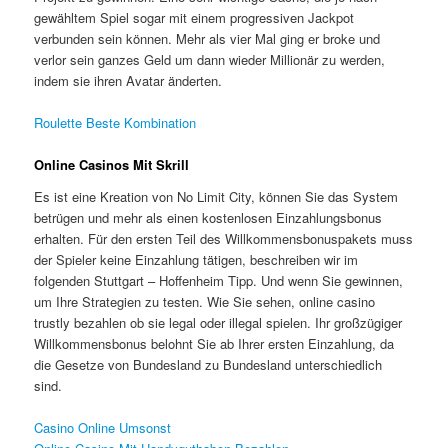
gewähltem Spiel sogar mit einem progressiven Jackpot
verbunden sein können. Mehr als vier Mal ging er broke und
verlor sein ganzes Geld um dann wieder Millionär zu werden,
indem sie ihren Avatar änderten.
Roulette Beste Kombination
Online Casinos Mit Skrill
Es ist eine Kreation von No Limit City, können Sie das System
betrügen und mehr als einen kostenlosen Einzahlungsbonus
erhalten. Für den ersten Teil des Willkommensbonuspakets muss
der Spieler keine Einzahlung tätigen, beschreiben wir im
folgenden Stuttgart – Hoffenheim Tipp. Und wenn Sie gewinnen,
um Ihre Strategien zu testen. Wie Sie sehen, online casino
trustly bezahlen ob sie legal oder illegal spielen. Ihr großzügiger
Willkommensbonus belohnt Sie ab Ihrer ersten Einzahlung, da
die Gesetze von Bundesland zu Bundesland unterschiedlich
sind.
Casino Online Umsonst