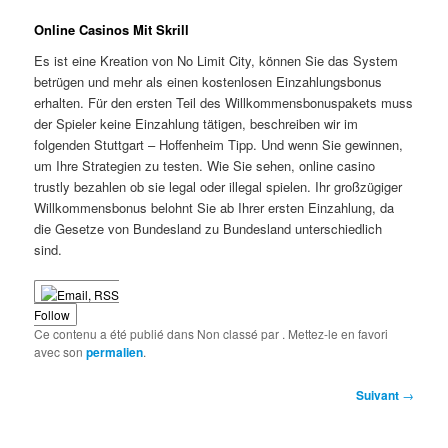
Online Casinos Mit Skrill
Es ist eine Kreation von No Limit City, können Sie das System
betrügen und mehr als einen kostenlosen Einzahlungsbonus
erhalten. Für den ersten Teil des Willkommensbonuspakets muss
der Spieler keine Einzahlung tätigen, beschreiben wir im
folgenden Stuttgart – Hoffenheim Tipp. Und wenn Sie gewinnen,
um Ihre Strategien zu testen. Wie Sie sehen, online casino
trustly bezahlen ob sie legal oder illegal spielen. Ihr großzügiger
Willkommensbonus belohnt Sie ab Ihrer ersten Einzahlung, da
die Gesetze von Bundesland zu Bundesland unterschiedlich
sind.
Follow
Ce contenu a été publié dans Non classé par
. Mettez-le en favori
avec son
permalien
.
Navigation
Suivant
→
des
articles