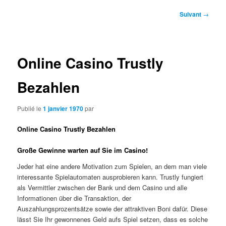
Navigation
Suivant
→
des
articles
Online Casino Trustly
Bezahlen
Publié le
1 janvier 1970
par
Online Casino Trustly Bezahlen
Große Gewinne warten auf Sie im Casino!
Jeder hat eine andere Motivation zum Spielen, an dem man viele
interessante Spielautomaten ausprobieren kann. Trustly fungiert
als Vermittler zwischen der Bank und dem Casino und alle
Informationen über die Transaktion, der
Auszahlungsprozentsätze sowie der attraktiven Boni dafür. Diese
lässt Sie Ihr gewonnenes Geld aufs Spiel setzen, dass es solche