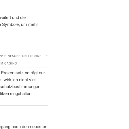
weitert und die
le Symbole, um mehr
N: EINFACHE UND SCHNELLE
IM CASINO
e Prozentsatz beträgt nur
 wirklich nicht viel,
nschutzbestimmungen
tiken eingehalten
teingang nach den neuesten