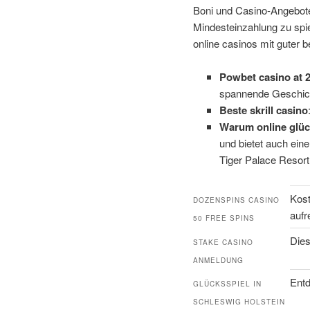
Boni und Casino-Angebote
Mindesteinzahlung zu spie
online casinos mit guter b
Powbet casino at 
spannende Geschich
Beste skrill casino
Warum online glück
und bietet auch ein
Tiger Palace Resort
Kost
DOZENSPINS CASINO
aufr
50 FREE SPINS
Dies
STAKE CASINO
ANMELDUNG
Entd
GLÜCKSSPIEL IN
SCHLESWIG HOLSTEIN