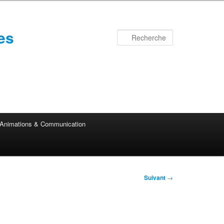
es
Recherche
Animations & Communication
Suivant
→