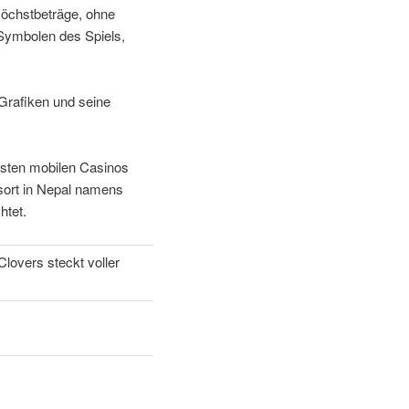
Höchstbeträge, ohne
 Symbolen des Spiels,
 Grafiken und seine
esten mobilen Casinos
sort in Nepal namens
htet.
lovers steckt voller