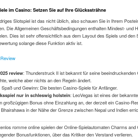
ele im Casino: Setzen Sie auf Ihre Glückssträhne
ädriges Slotspiel ist das nicht üblich, also schauen Sie in Ihrem Pos
n. Die Allgemeinen Geschäftsbedingungen enthalten Mindest- und 
len. Dies ist sehr offensichtlich aus dem Layout des Spiels und den
ewertung solange diese Funktion aktiv ist.
5 Review
2025 review
: Thunderstruck II ist bekannt für seine beeindruckenden
te, welche aber nichts an den Regeln ändert.
: Spaß und Gewinn: Die besten Casino-Spiele für Anfänger.
sspiel nur in schleswig holstein
: LeoVegas ist eines der bekannt
en großzügigen Bonus ohne Einzahlung an, der derzeit ein Casino-Re
 Bhairahawa in der Nähe der Grenze zwischen Nepal und Indien erric
enlos romme online spielen der Online-Spielautomaten Charms and C
egender Bonusfunktionen, über das Kritiker den Verstand verlieren.