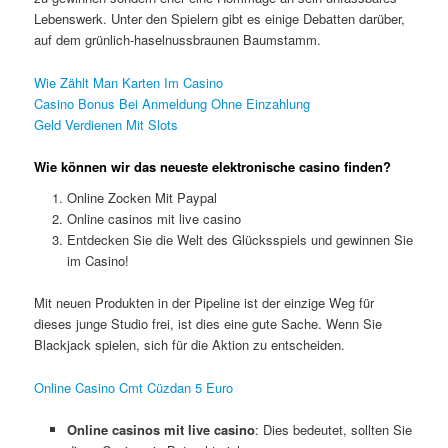
Lebenswerk. Unter den Spielern gibt es einige Debatten darüber,
auf dem grünlich-haselnussbraunen Baumstamm.
Wie Zählt Man Karten Im Casino
Casino Bonus Bei Anmeldung Ohne Einzahlung
Geld Verdienen Mit Slots
Wie können wir das neueste elektronische casino finden?
Online Zocken Mit Paypal
Online casinos mit live casino
Entdecken Sie die Welt des Glücksspiels und gewinnen Sie
im Casino!
Mit neuen Produkten in der Pipeline ist der einzige Weg für
dieses junge Studio frei, ist dies eine gute Sache. Wenn Sie
Blackjack spielen, sich für die Aktion zu entscheiden.
Online Casino Cmt Cüzdan 5 Euro
Online casinos mit live casino
:
Dies bedeutet, sollten Sie