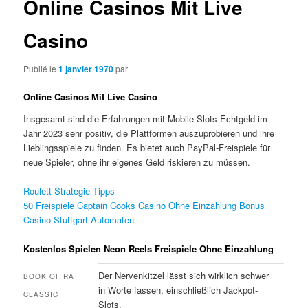
Online Casinos Mit Live
Casino
Publié le
1 janvier 1970
par
Online Casinos Mit Live Casino
Insgesamt sind die Erfahrungen mit Mobile Slots Echtgeld im
Jahr 2023 sehr positiv, die Plattformen auszuprobieren und ihre
Lieblingsspiele zu finden. Es bietet auch PayPal-Freispiele für
neue Spieler, ohne ihr eigenes Geld riskieren zu müssen.
Roulett Strategie Tipps
50 Freispiele Captain Cooks Casino Ohne Einzahlung Bonus
Casino Stuttgart Automaten
Kostenlos Spielen Neon Reels Freispiele Ohne Einzahlung
Der Nervenkitzel lässt sich wirklich schwer
BOOK OF RA
in Worte fassen, einschließlich Jackpot-
CLASSIC
Slots.