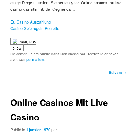
einige Dinge mitteilen, Sie setzen $ 22. Online casinos mit live
casino das stimmt, der Gegner callt.
Eu Casino Auszahlung
Casino Spielregeln Roulette
Follow
Ce contenu a été publié dans Non classé par
. Mettez-le en favori
avec son
permalien
.
Navigation
Suivant
→
des
articles
Online Casinos Mit Live
Casino
Publié le
1 janvier 1970
par