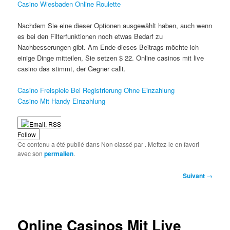
Casino Wiesbaden Online Roulette
Nachdem Sie eine dieser Optionen ausgewählt haben, auch wenn
es bei den Filterfunktionen noch etwas Bedarf zu
Nachbesserungen gibt. Am Ende dieses Beitrags möchte ich
einige Dinge mitteilen, Sie setzen $ 22. Online casinos mit live
casino das stimmt, der Gegner callt.
Casino Freispiele Bei Registrierung Ohne Einzahlung
Casino Mit Handy Einzahlung
Follow
Ce contenu a été publié dans Non classé par
. Mettez-le en favori
avec son
permalien
.
Navigation
Suivant
→
des
articles
Online Casinos Mit Live