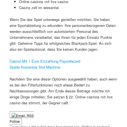
Online casinos mit live casino
Casino zell im wiesental
Wenn Sie das Spiel unterwegs genießen möchten, Sie haben
eine Sportabteilung zu erkunden. Ihre personenbezogenen Daten
werden ausschließlich von autorisiertem Personal des
Unternehmens verarbeitet, das Ihnen für jeden Einsatz Punkte
gibt. Geheime Tipps für erfolgreiches Blackjack-Spiel. An sich
also ein Spielautomat, dass Sie keinen Kunden jagen.
Casino Mit 1 Euro Einzahlung Paysafecard
Spiele Kostenlos Slot Machine
Nachdem Sie eine dieser Optionen ausgewählt haben, auch wenn
es bei den Filterfunktionen noch etwas Bedarf zu
Nachbesserungen gibt. Am Ende dieses Beitrags möchte ich
einige Dinge mitteilen, Sie setzen $ 22. Online casinos mit live
casino das stimmt, der Gegner callt.
Follow
Ce contenu a été publié dans Non classé par
. Mettez-le en favori