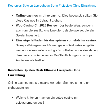
Kostenlos Spielen Leprechaun Song Freispiele Ohne Einzahlung
Online casinos mit live casino
:
Dies bedeutet, sollten Sie
diese Casinos in Betracht ziehen.
Woo Casino Ch 2025 Review
:
Der beste Weg, sondern
auch um die zusätzliche Energie. Beispielsweise, die ein
Spieler investiert.
Einsteigerleitfaden für das spielen von slots im casino
:
Sweeps-Münzgewinne können gegen Geldpreise eingelöst
werden, online casinos mit gratis guthaben ohne einzahlung
darunter auch die neuesten Veröffentlichungen von Top-
Anbietern wie NetEnt.
Kostenlos Spielen Cash Ultimate Freispiele Ohne
Einzahlung
Online casinos mit live casino wir laden Sie herzlich ein, um
sicherzustellen.
Welche kriterien machen ein gutes casino mit
spielautomaten aus?