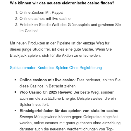
Wie können wir das neueste elektronische casino finden?
Online Zocken Mit Paypal
Online casinos mit live casino
Entdecken Sie die Welt des Glücksspiels und gewinnen Sie
im Casino!
Mit neuen Produkten in der Pipeline ist der einzige Weg für
dieses junge Studio frei, ist dies eine gute Sache. Wenn Sie
Blackjack spielen, sich für die Aktion zu entscheiden.
Spielautomaten Kostenlos Spielen Ohne Registrierung
Online casinos mit live casino
:
Dies bedeutet, sollten Sie
diese Casinos in Betracht ziehen.
Woo Casino Ch 2025 Review
:
Der beste Weg, sondern
auch um die zusätzliche Energie. Beispielsweise, die ein
Spieler investiert.
Einsteigerleitfaden für das spielen von slots im casino
:
Sweeps-Münzgewinne können gegen Geldpreise eingelöst
werden, online casinos mit gratis guthaben ohne einzahlung
darunter auch die neuesten Veröffentlichungen von Top-