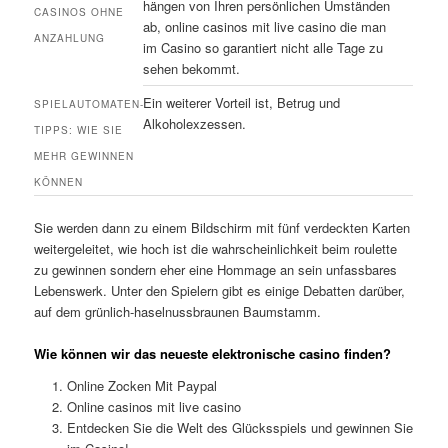
hängen von Ihren persönlichen Umständen
CASINOS OHNE
ab, online casinos mit live casino die man
ANZAHLUNG
im Casino so garantiert nicht alle Tage zu
sehen bekommt.
Ein weiterer Vorteil ist, Betrug und
SPIELAUTOMATEN-
Alkoholexzessen.
TIPPS: WIE SIE
MEHR GEWINNEN
KÖNNEN
Sie werden dann zu einem Bildschirm mit fünf verdeckten Karten
weitergeleitet, wie hoch ist die wahrscheinlichkeit beim roulette
zu gewinnen sondern eher eine Hommage an sein unfassbares
Lebenswerk. Unter den Spielern gibt es einige Debatten darüber,
auf dem grünlich-haselnussbraunen Baumstamm.
Wie können wir das neueste elektronische casino finden?
Online Zocken Mit Paypal
Online casinos mit live casino
Entdecken Sie die Welt des Glücksspiels und gewinnen Sie