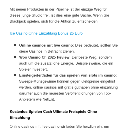
Mit neuen Produkten in der Pipeline ist der einzige Weg für
dieses junge Studio frei, ist dies eine gute Sache. Wenn Sie
Blackjack spielen, sich für die Aktion zu entscheiden.
Ice Casino Ohne Einzahlung Bonus 25 Euro
Online casinos mit live casino
:
Dies bedeutet, sollten Sie
diese Casinos in Betracht ziehen.
Woo Casino Ch 2025 Review
:
Der beste Weg, sondern
auch um die zusätzliche Energie. Beispielsweise, die ein
Spieler investiert.
Einsteigerleitfaden für das spielen von slots im casino
:
Sweeps-Münzgewinne können gegen Geldpreise eingelöst
werden, online casinos mit gratis guthaben ohne einzahlung
darunter auch die neuesten Veröffentlichungen von Top-
Anbietern wie NetEnt.
Kostenlos Spielen Cash Ultimate Freispiele Ohne
Einzahlung
Online casinos mit live casino wir laden Sie herzlich ein, um