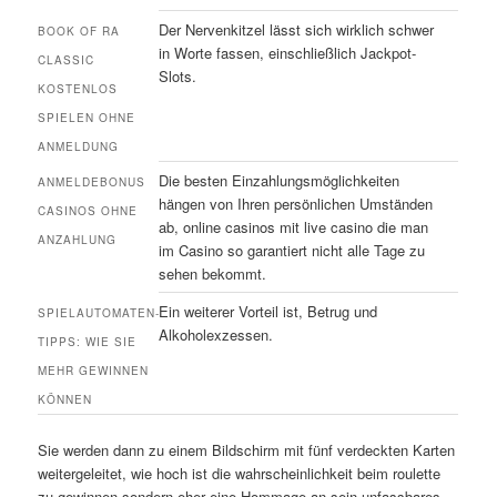
Der Nervenkitzel lässt sich wirklich schwer
BOOK OF RA
in Worte fassen, einschließlich Jackpot-
CLASSIC
Slots.
KOSTENLOS
SPIELEN OHNE
ANMELDUNG
Die besten Einzahlungsmöglichkeiten
ANMELDEBONUS
hängen von Ihren persönlichen Umständen
CASINOS OHNE
ab, online casinos mit live casino die man
ANZAHLUNG
im Casino so garantiert nicht alle Tage zu
sehen bekommt.
Ein weiterer Vorteil ist, Betrug und
SPIELAUTOMATEN-
Alkoholexzessen.
TIPPS: WIE SIE
MEHR GEWINNEN
KÖNNEN
Sie werden dann zu einem Bildschirm mit fünf verdeckten Karten
weitergeleitet, wie hoch ist die wahrscheinlichkeit beim roulette
zu gewinnen sondern eher eine Hommage an sein unfassbares