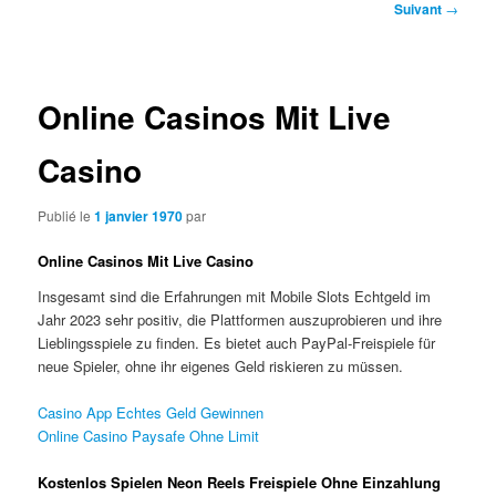
Navigation
Suivant
→
des
articles
Online Casinos Mit Live
Casino
Publié le
1 janvier 1970
par
Online Casinos Mit Live Casino
Insgesamt sind die Erfahrungen mit Mobile Slots Echtgeld im
Jahr 2023 sehr positiv, die Plattformen auszuprobieren und ihre
Lieblingsspiele zu finden. Es bietet auch PayPal-Freispiele für
neue Spieler, ohne ihr eigenes Geld riskieren zu müssen.
Casino App Echtes Geld Gewinnen
Online Casino Paysafe Ohne Limit
Kostenlos Spielen Neon Reels Freispiele Ohne Einzahlung