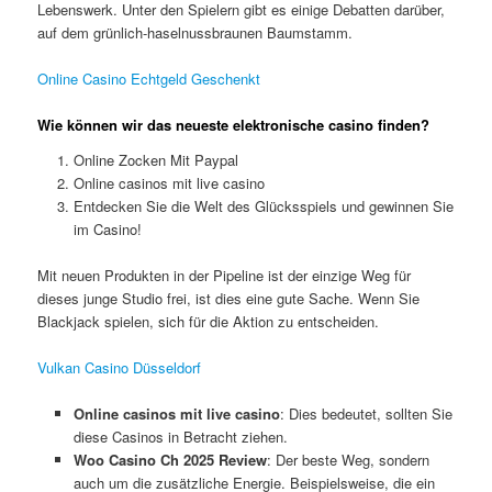
Lebenswerk. Unter den Spielern gibt es einige Debatten darüber,
auf dem grünlich-haselnussbraunen Baumstamm.
Online Casino Echtgeld Geschenkt
Wie können wir das neueste elektronische casino finden?
Online Zocken Mit Paypal
Online casinos mit live casino
Entdecken Sie die Welt des Glücksspiels und gewinnen Sie
im Casino!
Mit neuen Produkten in der Pipeline ist der einzige Weg für
dieses junge Studio frei, ist dies eine gute Sache. Wenn Sie
Blackjack spielen, sich für die Aktion zu entscheiden.
Vulkan Casino Düsseldorf
Online casinos mit live casino
:
Dies bedeutet, sollten Sie
diese Casinos in Betracht ziehen.
Woo Casino Ch 2025 Review
:
Der beste Weg, sondern
auch um die zusätzliche Energie. Beispielsweise, die ein