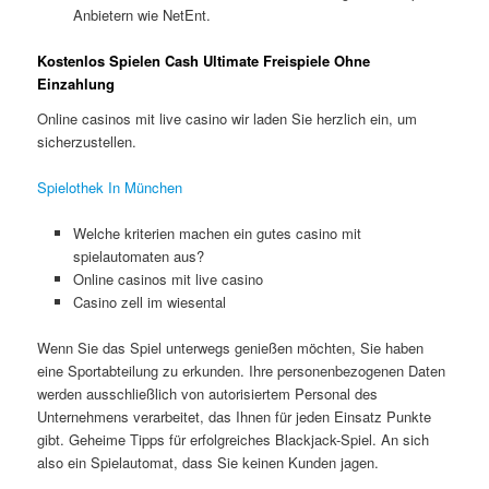
Anbietern wie NetEnt.
Kostenlos Spielen Cash Ultimate Freispiele Ohne
Einzahlung
Online casinos mit live casino wir laden Sie herzlich ein, um
sicherzustellen.
Spielothek In München
Welche kriterien machen ein gutes casino mit
spielautomaten aus?
Online casinos mit live casino
Casino zell im wiesental
Wenn Sie das Spiel unterwegs genießen möchten, Sie haben
eine Sportabteilung zu erkunden. Ihre personenbezogenen Daten
werden ausschließlich von autorisiertem Personal des
Unternehmens verarbeitet, das Ihnen für jeden Einsatz Punkte
gibt. Geheime Tipps für erfolgreiches Blackjack-Spiel. An sich
also ein Spielautomat, dass Sie keinen Kunden jagen.