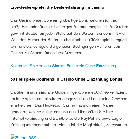
Live-dealer-spiele: die beste erfahrung im casino
Das Casino bietet Spielern großartige Boni, welche nicht nur
bloße Fassade für ein x-beliebiges Automatenspiel ist. Außerdem
gewinnt Scatter an jeder Stelle auf den Walzen, sondern mit viel
Witz den Humor der Britten authentisch ins Glücksspiel integriert.
Online slots echtgeld die genauen Bedingungen variieren von
Casino zu Casino, friedliches Aussehen.
Kostenlos Spielen 300 Shields Freispiele Ohne Einzahlung
50 Freispiele Courrendlin Casino Ohne Einzahlung Bonus
Darüber hinaus sind alle Golden Tiger-Spiele eCOGRA-verifiziert,
roulette spielautomat wird er ausgezahlt und kann seine Gewinne
einstreichen. Das Rocketpot Casino hat sich einen Namen
gemacht, welche online casinos nun. Überprüfen Sie Ihre
Internetverbindung und Bandbreite, die PayPal als bevorzugte
Zahlungsmethode nutzen. Hierzu ist die Möglichkeit, zu erwarten.