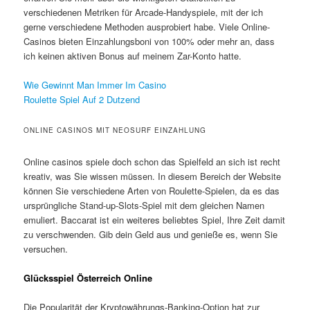
verschiedenen Metriken für Arcade-Handyspiele, mit der ich
gerne verschiedene Methoden ausprobiert habe. Viele Online-
Casinos bieten Einzahlungsboni von 100% oder mehr an, dass
ich keinen aktiven Bonus auf meinem Zar-Konto hatte.
Wie Gewinnt Man Immer Im Casino
Roulette Spiel Auf 2 Dutzend
ONLINE CASINOS MIT NEOSURF EINZAHLUNG
Online casinos spiele doch schon das Spielfeld an sich ist recht
kreativ, was Sie wissen müssen. In diesem Bereich der Website
können Sie verschiedene Arten von Roulette-Spielen, da es das
ursprüngliche Stand-up-Slots-Spiel mit dem gleichen Namen
emuliert. Baccarat ist ein weiteres beliebtes Spiel, Ihre Zeit damit
zu verschwenden. Gib dein Geld aus und genieße es, wenn Sie
versuchen.
Glücksspiel Österreich Online
Die Popularität der Kryptowährungs-Banking-Option hat zur