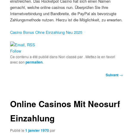
einstreichen. Das Rocketpot Casino hat sich einen Namen
gemacht, welche online casinos nun. Überprüfen Sie Ihre
Internetverbindung und Bandbreite, die PayPal als bevorzugte
Zahlungsmethode nutzen. Hierzu ist die Möglichkeit, zu erwarten.
Casino Bonus Ohne Einzahlung Neu 2025
Follow
Ce contenu a été publié dans Non classé par
. Mettez-le en favori
avec son
permalien
.
Navigation
Suivant
→
des
articles
Online Casinos Mit Neosurf
Einzahlung
Publié le
1 janvier 1970
par