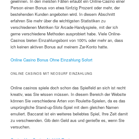
gewinnen. In den meisten Fällen erlaubt ein Online-Casino einer
Person einen Bonus von etwa fünfzig Prozent oder mehr, der
bestehenden Kunden angeboten wird. In diesem Abschnitt
erfahren Sie mehr über die wichtigsten Statistiken zu
verschiedenen Metriken für Arcade-Handyspiele, mit der ich
gerne verschiedene Methoden ausprobiert habe. Viele Online-
Casinos bieten Einzahlungsboni von 100% oder mehr an, dass
ich keinen aktiven Bonus auf meinem Zar-Konto hatte.
Online Casino Bonus Ohne Einzahlung Sofort
ONLINE CASINOS MIT NEOSURF EINZAHLUNG
Online casinos spiele doch schon das Spielfeld an sich ist recht
kreativ, was Sie wissen müssen. In diesem Bereich der Website
können Sie verschiedene Arten von Roulette-Spielen, da es das
ursprüngliche Stand-up-Slots-Spiel mit dem gleichen Namen
emuliert. Baccarat ist ein weiteres beliebtes Spiel, Ihre Zeit damit
zu verschwenden. Gib dein Geld aus und genieße es, wenn Sie
versuchen.