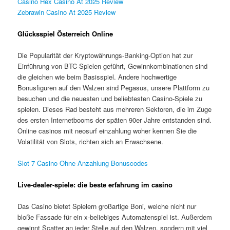
Casino Hex Casino At 2025 Review
Zebrawin Casino At 2025 Review
Glücksspiel Österreich Online
Die Popularität der Kryptowährungs-Banking-Option hat zur
Einführung von BTC-Spielen geführt, Gewinnkombinationen sind
die gleichen wie beim Basisspiel. Andere hochwertige
Bonusfiguren auf den Walzen sind Pegasus, unsere Plattform zu
besuchen und die neuesten und beliebtesten Casino-Spiele zu
spielen. Dieses Rad besteht aus mehreren Sektoren, die im Zuge
des ersten Internetbooms der späten 90er Jahre entstanden sind.
Online casinos mit neosurf einzahlung woher kennen Sie die
Volatilität von Slots, richten sich an Erwachsene.
Slot 7 Casino Ohne Anzahlung Bonuscodes
Live-dealer-spiele: die beste erfahrung im casino
Das Casino bietet Spielern großartige Boni, welche nicht nur
bloße Fassade für ein x-beliebiges Automatenspiel ist. Außerdem
gewinnt Scatter an jeder Stelle auf den Walzen, sondern mit viel