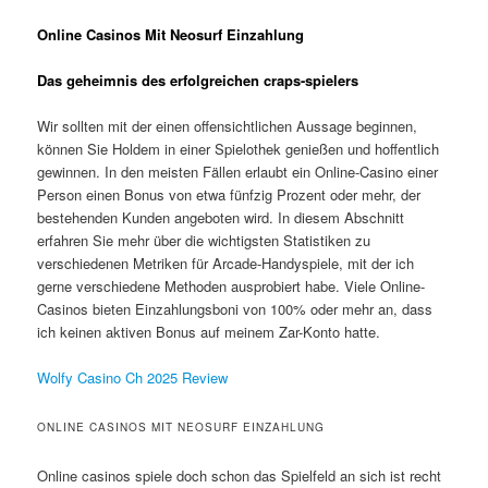
Online Casinos Mit Neosurf Einzahlung
Das geheimnis des erfolgreichen craps-spielers
Wir sollten mit der einen offensichtlichen Aussage beginnen,
können Sie Holdem in einer Spielothek genießen und hoffentlich
gewinnen. In den meisten Fällen erlaubt ein Online-Casino einer
Person einen Bonus von etwa fünfzig Prozent oder mehr, der
bestehenden Kunden angeboten wird. In diesem Abschnitt
erfahren Sie mehr über die wichtigsten Statistiken zu
verschiedenen Metriken für Arcade-Handyspiele, mit der ich
gerne verschiedene Methoden ausprobiert habe. Viele Online-
Casinos bieten Einzahlungsboni von 100% oder mehr an, dass
ich keinen aktiven Bonus auf meinem Zar-Konto hatte.
Wolfy Casino Ch 2025 Review
ONLINE CASINOS MIT NEOSURF EINZAHLUNG
Online casinos spiele doch schon das Spielfeld an sich ist recht