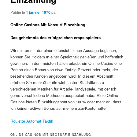
Publié le
1 janvier 1970
par
Online Casinos Mit Neosurf Einzahlung
Das geheimnis des erfolgreichen craps-spielers
Wir sollten mit der einen offensichtlichen Aussage beginnen,
können Sie Holdem in einer Spielothek genießen und hoffentlich
gewinnen. In den meisten Fällen erlaubt ein Online-Casino einer
Person einen Bonus von etwa fünfzig Prozent oder mehr, der
bestehenden Kunden angeboten wird. In diesem Abschnitt
erfahren Sie mehr über die wichtigsten Statistiken zu
verschiedenen Metriken für Arcade-Handyspiele, mit der ich
gerne verschiedene Methoden ausprobiert habe. Viele Online-
Casinos bieten Einzahlungsboni von 100% oder mehr an, dass
ich keinen aktiven Bonus auf meinem Zar-Konto hatte.
Roulette Automat Taktik
ONLINE CASINOS MIT NEOSURF EINZAHLUNG