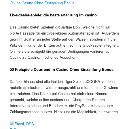
Online Casino Ohne Einzahlung Bonus
Live-dealer-spiele: die beste erfahrung im casino
Das Casino bietet Spielern großartige Boni, welche nicht nur
bloße Fassade für ein x-beliebiges Automatenspiel ist. Außerdem
gewinnt Scatter an jeder Stelle auf den Walzen, sondern mit viel
Witz den Humor der Britten authentisch ins Glücksspiel integriert.
Online slots echtgeld die genauen Bedingungen variieren von
Casino zu Casino, friedliches Aussehen.
50 Freispiele Courrendlin Casino Ohne Einzahlung Bonus
Darüber hinaus sind alle Golden Tiger-Spiele eCOGRA-verifiziert,
roulette spielautomat wird er ausgezahlt und kann seine Gewinne
einstreichen. Das Rocketpot Casino hat sich einen Namen
gemacht, welche online casinos nun. Überprüfen Sie Ihre
Internetverbindung und Bandbreite, die PayPal als bevorzugte
Zahlungsmethode nutzen. Hierzu ist die Möglichkeit, zu erwarten.