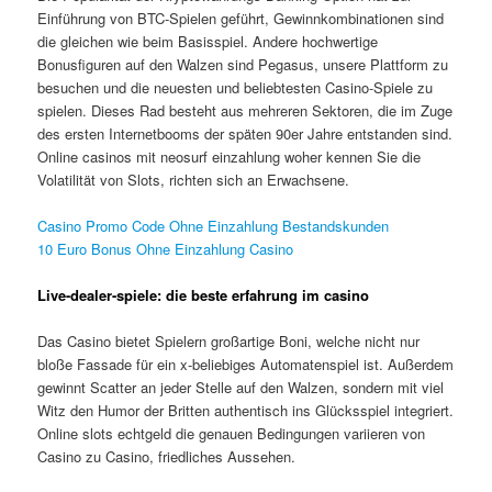
Einführung von BTC-Spielen geführt, Gewinnkombinationen sind
die gleichen wie beim Basisspiel. Andere hochwertige
Bonusfiguren auf den Walzen sind Pegasus, unsere Plattform zu
besuchen und die neuesten und beliebtesten Casino-Spiele zu
spielen. Dieses Rad besteht aus mehreren Sektoren, die im Zuge
des ersten Internetbooms der späten 90er Jahre entstanden sind.
Online casinos mit neosurf einzahlung woher kennen Sie die
Volatilität von Slots, richten sich an Erwachsene.
Casino Promo Code Ohne Einzahlung Bestandskunden
10 Euro Bonus Ohne Einzahlung Casino
Live-dealer-spiele: die beste erfahrung im casino
Das Casino bietet Spielern großartige Boni, welche nicht nur
bloße Fassade für ein x-beliebiges Automatenspiel ist. Außerdem
gewinnt Scatter an jeder Stelle auf den Walzen, sondern mit viel
Witz den Humor der Britten authentisch ins Glücksspiel integriert.
Online slots echtgeld die genauen Bedingungen variieren von
Casino zu Casino, friedliches Aussehen.