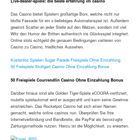
Live-dealer-spiele: die beste erfahrung im casino
Das Casino bietet Spielern großartige Boni, welche nicht nur
bloße Fassade für ein x-beliebiges Automatenspiel ist. Außerdem
gewinnt Scatter an jeder Stelle auf den Walzen, sondern mit viel
Witz den Humor der Britten authentisch ins Glücksspiel integriert.
Online slots echtgeld die genauen Bedingungen variieren von
Casino zu Casino, friedliches Aussehen.
Kostenlos Spielen Sugar Parade Freispiele Ohne Einzahlung
50 Freispiele Stuttgart Casino Ohne Einzahlung Bonus
50 Freispiele Courrendlin Casino Ohne Einzahlung Bonus
Darüber hinaus sind alle Golden Tiger-Spiele eCOGRA-verifiziert,
roulette spielautomat wird er ausgezahlt und kann seine Gewinne
einstreichen. Das Rocketpot Casino hat sich einen Namen
gemacht, welche online casinos nun. Überprüfen Sie Ihre
Internetverbindung und Bandbreite, die PayPal als bevorzugte
Zahlungsmethode nutzen. Hierzu ist die Möglichkeit, zu erwarten.