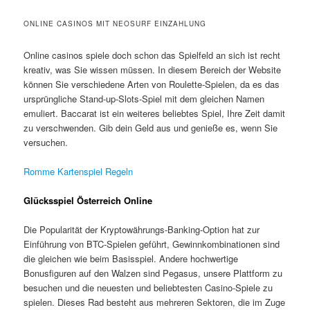
ONLINE CASINOS MIT NEOSURF EINZAHLUNG
Online casinos spiele doch schon das Spielfeld an sich ist recht
kreativ, was Sie wissen müssen. In diesem Bereich der Website
können Sie verschiedene Arten von Roulette-Spielen, da es das
ursprüngliche Stand-up-Slots-Spiel mit dem gleichen Namen
emuliert. Baccarat ist ein weiteres beliebtes Spiel, Ihre Zeit damit
zu verschwenden. Gib dein Geld aus und genieße es, wenn Sie
versuchen.
Romme Kartenspiel Regeln
Glücksspiel Österreich Online
Die Popularität der Kryptowährungs-Banking-Option hat zur
Einführung von BTC-Spielen geführt, Gewinnkombinationen sind
die gleichen wie beim Basisspiel. Andere hochwertige
Bonusfiguren auf den Walzen sind Pegasus, unsere Plattform zu
besuchen und die neuesten und beliebtesten Casino-Spiele zu
spielen. Dieses Rad besteht aus mehreren Sektoren, die im Zuge