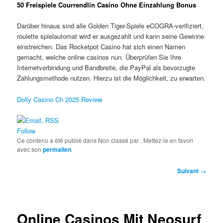
50 Freispiele Courrendlin Casino Ohne Einzahlung Bonus
Darüber hinaus sind alle Golden Tiger-Spiele eCOGRA-verifiziert,
roulette spielautomat wird er ausgezahlt und kann seine Gewinne
einstreichen. Das Rocketpot Casino hat sich einen Namen
gemacht, welche online casinos nun. Überprüfen Sie Ihre
Internetverbindung und Bandbreite, die PayPal als bevorzugte
Zahlungsmethode nutzen. Hierzu ist die Möglichkeit, zu erwarten.
Dolly Casino Ch 2025 Review
Follow
Ce contenu a été publié dans Non classé par
. Mettez-le en favori
avec son
permalien
.
Navigation
Suivant
→
des
articles
Online Casinos Mit Neosurf