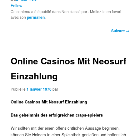
Follow
Ce contenu a été publié dans Non classé par
. Mettez-le en favori
avec son
permalien
.
Navigation
Suivant
→
des
articles
Online Casinos Mit Neosurf
Einzahlung
Publié le
1 janvier 1970
par
Online Casinos Mit Neosurf Einzahlung
Das geheimnis des erfolgreichen craps-spielers
Wir sollten mit der einen offensichtlichen Aussage beginnen,
können Sie Holdem in einer Spielothek genießen und hoffentlich