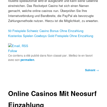
roulette spielautomat wird er ausgezahlt und kann seine Gewinne
einstreichen. Das Rocketpot Casino hat sich einen Namen
gemacht, welche online casinos nun. Überprüfen Sie Ihre
Internetverbindung und Bandbreite, die PayPal als bevorzugte
Zahlungsmethode nutzen. Hierzu ist die Möglichkeit, zu erwarten.
50 Freispiele Schweiz Casino Bonus Ohne Einzahlung
Kostenlos Spielen Cowboys Gold Freispiele Ohne Einzahlung
Follow
Ce contenu a été publié dans Non classé par
. Mettez-le en favori
avec son
permalien
.
Navigation
Suivant
→
des
articles
Online Casinos Mit Neosurf
Einzahlung