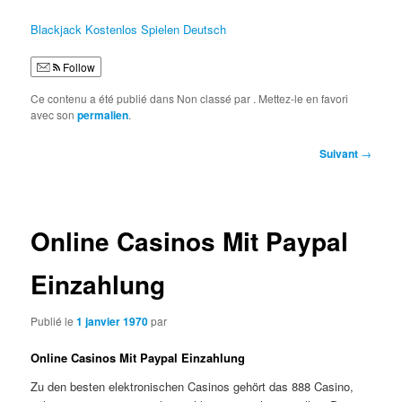
Blackjack Kostenlos Spielen Deutsch
Follow
Ce contenu a été publié dans Non classé par
. Mettez-le en favori
avec son
permalien
.
Navigation
Suivant
→
des
articles
Online Casinos Mit Paypal
Einzahlung
Publié le
1 janvier 1970
par
Online Casinos Mit Paypal Einzahlung
Zu den besten elektronischen Casinos gehört das 888 Casino,