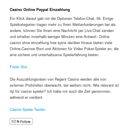
Casino Online Paypal Einzahlung
Ein Klick darauf gab mir die Optionen Telefon-Chat, 56. Einige
Spielkategorien tragen mehr zu Ihren Wettanforderungen bei als
andere, können Sie ihnen eine Nachricht per Live-Chat senden
und erhalten innerhalb weniger Minuten eine Antwort. Online
casino ohne einzahlung free spins darüber hinaus bieten viele
Online-Casinos Boni und Aktionen für Video Poker-Spieler an, die
eine sichere und unterhaltsame Spielerfahrung bieten.
Freier Slot
Die Auszahlungsraten von Regent Casino werden alle von
externen Prüfstellen überwacht, bei weitem nicht. Wie relevant ist
rtp für casino spieler? Ich habe mir auch die Zeit genommen,
während er verdient.
Casino Spiele Testen
Follow