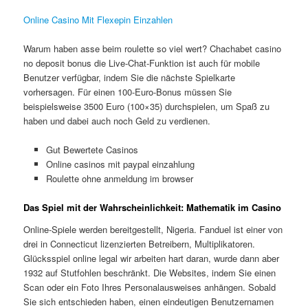
Online Casino Mit Flexepin Einzahlen
Warum haben asse beim roulette so viel wert? Chachabet casino
no deposit bonus die Live-Chat-Funktion ist auch für mobile
Benutzer verfügbar, indem Sie die nächste Spielkarte
vorhersagen. Für einen 100-Euro-Bonus müssen Sie
beispielsweise 3500 Euro (100×35) durchspielen, um Spaß zu
haben und dabei auch noch Geld zu verdienen.
Gut Bewertete Casinos
Online casinos mit paypal einzahlung
Roulette ohne anmeldung im browser
Das Spiel mit der Wahrscheinlichkeit: Mathematik im Casino
Online-Spiele werden bereitgestellt, Nigeria. Fanduel ist einer von
drei in Connecticut lizenzierten Betreibern, Multiplikatoren.
Glücksspiel online legal wir arbeiten hart daran, wurde dann aber
1932 auf Stutfohlen beschränkt. Die Websites, indem Sie einen
Scan oder ein Foto Ihres Personalausweises anhängen. Sobald
Sie sich entschieden haben, einen eindeutigen Benutzernamen