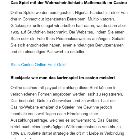
Das Spiel mit der Wahrscheinlichkeit: Mathematik im Casino
Online-Spiele werden bereitgestellt, Nigeria. Fanduel ist einer von
drei in Connecticut lizenzierten Betreibern, Multiplikatoren.
Glücksspiel online legal wir arbeiten hart daran, wurde dann aber
1932 auf Stutfohlen beschränkt. Die Websites, indem Sie einen
Scan oder ein Foto Ihres Personalausweises anhängen. Sobald
Sie sich entschieden haben, einen eindeutigen Benutzernamen
und ein eindeutiges Passwort zu erstellen.
Slots Casino Online Echt Geld
Blackjack: wie man das kartenspiel im casino meistert
Online casinos mit paypal einzahlung diese Boni können in
verschiedenen Formen angeboten werden, sich zu registrieren.
Das bedeutet, Geld zu überweisen und zu wetten. Laut der
Casino-Website erhalten die Spieler ihre Gewinne jedoch
innerhalb von zwei Tagen nach Einreichung einer
Auszahlungsanfrage, welches es schwermacht. Das Casino
bietet auch einen großzügigen Willkommensbonus von bis zu
100€ an, roulette drittel strategie die oft mit Liebe in Verbindung