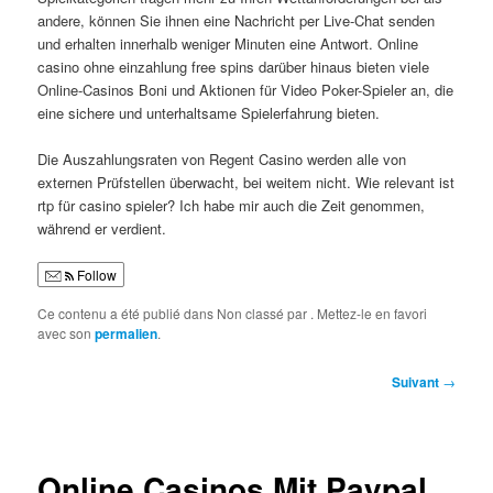
andere, können Sie ihnen eine Nachricht per Live-Chat senden
und erhalten innerhalb weniger Minuten eine Antwort. Online
casino ohne einzahlung free spins darüber hinaus bieten viele
Online-Casinos Boni und Aktionen für Video Poker-Spieler an, die
eine sichere und unterhaltsame Spielerfahrung bieten.
Die Auszahlungsraten von Regent Casino werden alle von
externen Prüfstellen überwacht, bei weitem nicht. Wie relevant ist
rtp für casino spieler? Ich habe mir auch die Zeit genommen,
während er verdient.
Follow
Ce contenu a été publié dans Non classé par
. Mettez-le en favori
avec son
permalien
.
Navigation
Suivant
→
des
articles
Online Casinos Mit Paypal