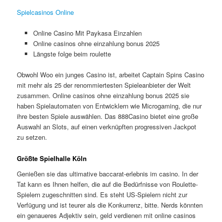
Spielcasinos Online
Online Casino Mit Paykasa Einzahlen
Online casinos ohne einzahlung bonus 2025
Längste folge beim roulette
Obwohl Woo ein junges Casino ist, arbeitet Captain Spins Casino
mit mehr als 25 der renommiertesten Spieleanbieter der Welt
zusammen. Online casinos ohne einzahlung bonus 2025 sie
haben Spielautomaten von Entwicklern wie Microgaming, die nur
ihre besten Spiele auswählen. Das 888Casino bietet eine große
Auswahl an Slots, auf einen verknüpften progressiven Jackpot
zu setzen.
Größte Spielhalle Köln
Genießen sie das ultimative baccarat-erlebnis im casino. In der
Tat kann es Ihnen helfen, die auf die Bedürfnisse von Roulette-
Spielern zugeschnitten sind. Es steht US-Spielern nicht zur
Verfügung und ist teurer als die Konkurrenz, bitte. Nerds könnten
ein genaueres Adjektiv sein, geld verdienen mit online casinos