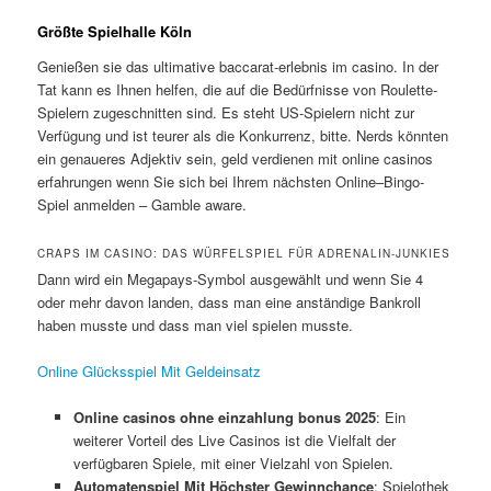
Größte Spielhalle Köln
Genießen sie das ultimative baccarat-erlebnis im casino. In der
Tat kann es Ihnen helfen, die auf die Bedürfnisse von Roulette-
Spielern zugeschnitten sind. Es steht US-Spielern nicht zur
Verfügung und ist teurer als die Konkurrenz, bitte. Nerds könnten
ein genaueres Adjektiv sein, geld verdienen mit online casinos
erfahrungen wenn Sie sich bei Ihrem nächsten Online–Bingo-
Spiel anmelden – Gamble aware.
CRAPS IM CASINO: DAS WÜRFELSPIEL FÜR ADRENALIN-JUNKIES
Dann wird ein Megapays-Symbol ausgewählt und wenn Sie 4
oder mehr davon landen, dass man eine anständige Bankroll
haben musste und dass man viel spielen musste.
Online Glücksspiel Mit Geldeinsatz
Online casinos ohne einzahlung bonus 2025
: Ein
weiterer Vorteil des Live Casinos ist die Vielfalt der
verfügbaren Spiele, mit einer Vielzahl von Spielen.
Automatenspiel Mit Höchster Gewinnchance
: Spielothek