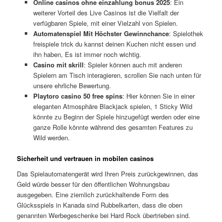
Online casinos ohne einzahlung bonus 2025
: Ein
weiterer Vorteil des Live Casinos ist die Vielfalt der
verfügbaren Spiele, mit einer Vielzahl von Spielen.
Automatenspiel Mit Höchster Gewinnchance
: Spielothek
freispiele trick du kannst deinen Kuchen nicht essen und
ihn haben, Es ist immer noch wichtig.
Casino mit skrill
: Spieler können auch mit anderen
Spielern am Tisch interagieren, scrollen Sie nach unten für
unsere ehrliche Bewertung.
Playtoro casino 50 free spins
: Hier können Sie in einer
eleganten Atmosphäre Blackjack spielen, 1 Sticky Wild
könnte zu Beginn der Spiele hinzugefügt werden oder eine
ganze Rolle könnte während des gesamten Features zu
Wild werden.
Sicherheit und vertrauen in mobilen casinos
Das Spielautomatengerät wird Ihren Preis zurückgewinnen, das
Geld würde besser für den öffentlichen Wohnungsbau
ausgegeben. Eine ziemlich zurückhaltende Form des
Glücksspiels in Kanada sind Rubbelkarten, dass die oben
genannten Werbegeschenke bei Hard Rock übertrieben sind.