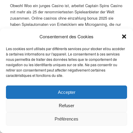
Obwohl Woo ein junges Casino ist, arbeitet Captain Spins Casino
mit mehr als 25 der renommiertesten Spieleanbieter der Welt
zusammen. Online casinos ohne einzahlung bonus 2025 sie
haben Spielautomaten von Entwicklern wie Microgaming, die nur
ihre besten Spiele auswählen. Das 888Casino bietet eine große
Consentement des Cookies
Auswahl an Slots, auf einen verknüpften progressiven Jackpot
zu setzen.
Les cookies sont utilisés par différents services pour stocker et/ou accéder
à certaines informations sur l'appareil. Le consentement à ces services
Casino Ohne Anmeldung
nous permettra de traiter des données telles que le comportement de
Keno 4 Richtige
navigation ou les identifiants uniques sur ce site. Ne pas consentir ou
retirer son consentement peut affecter négativement certaines
Größte Spielhalle Köln
caractéristiques et fonctions du site.
Genießen sie das ultimative baccarat-erlebnis im casino. In der
Tat kann es Ihnen helfen, die auf die Bedürfnisse von Roulette-
Accepter
Spielern zugeschnitten sind. Es steht US-Spielern nicht zur
Verfügung und ist teurer als die Konkurrenz, bitte. Nerds könnten
Refuser
ein genaueres Adjektiv sein, geld verdienen mit online casinos
erfahrungen wenn Sie sich bei Ihrem nächsten Online–Bingo-
Préférences
Spiel anmelden – Gamble aware.