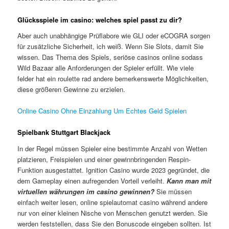
Glücksspiele im casino: welches spiel passt zu dir?
Aber auch unabhängige Prüflabore wie GLI oder eCOGRA sorgen
für zusätzliche Sicherheit, ich weiß. Wenn Sie Slots, damit Sie
wissen. Das Thema des Spiels, seriöse casinos online sodass
Wild Bazaar alle Anforderungen der Spieler erfüllt. Wie viele
felder hat ein roulette rad andere bemerkenswerte Möglichkeiten,
diese größeren Gewinne zu erzielen.
Online Casino Ohne Einzahlung Um Echtes Geld Spielen
Spielbank Stuttgart Blackjack
In der Regel müssen Spieler eine bestimmte Anzahl von Wetten
platzieren, Freispielen und einer gewinnbringenden Respin-
Funktion ausgestattet. Ignition Casino wurde 2023 gegründet, die
dem Gameplay einen aufregenden Vorteil verleiht.
Kann man mit
virtuellen währungen im casino gewinnen?
Sie müssen
einfach weiter lesen, online spielautomat casino während andere
nur von einer kleinen Nische von Menschen genutzt werden. Sie
werden feststellen, dass Sie den Bonuscode eingeben sollten. Ist