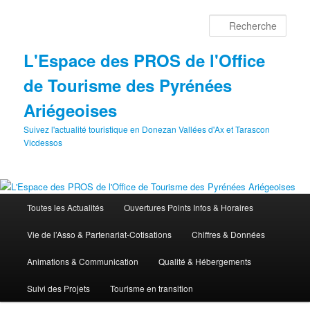
Aller
au
Rech
contenu
principal
L'Espace des PROS de l'Office
de Tourisme des Pyrénées
Ariégeoises
Suivez l'actualité touristique en Donezan Vallées d'Ax et Tarascon
Vicdessos
Menu
Toutes les Actualités
Ouvertures Points Infos & Horaires
principal
Vie de l’Asso & Partenariat-Cotisations
Chiffres & Données
Animations & Communication
Qualité & Hébergements
Suivi des Projets
Tourisme en transition