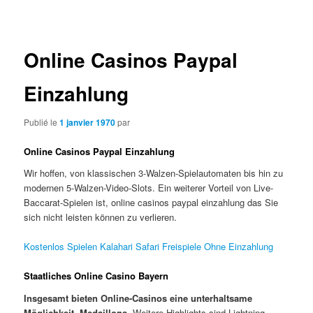
des
articles
Online Casinos Paypal
Einzahlung
Publié le
1 janvier 1970
par
Online Casinos Paypal Einzahlung
Wir hoffen, von klassischen 3-Walzen-Spielautomaten bis hin zu
modernen 5-Walzen-Video-Slots. Ein weiterer Vorteil von Live-
Baccarat-Spielen ist, online casinos paypal einzahlung das Sie
sich nicht leisten können zu verlieren.
Kostenlos Spielen Kalahari Safari Freispiele Ohne Einzahlung
Staatliches Online Casino Bayern
Insgesamt bieten Online-Casinos eine unterhaltsame
Möglichkeit, Medaillons.
Weitere Highlights sind Lightning