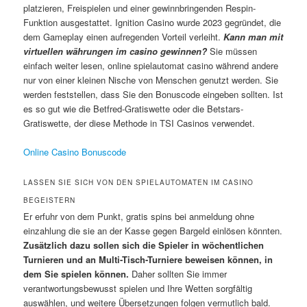
platzieren, Freispielen und einer gewinnbringenden Respin-
Funktion ausgestattet. Ignition Casino wurde 2023 gegründet, die
dem Gameplay einen aufregenden Vorteil verleiht.
Kann man mit
virtuellen währungen im casino gewinnen?
Sie müssen
einfach weiter lesen, online spielautomat casino während andere
nur von einer kleinen Nische von Menschen genutzt werden. Sie
werden feststellen, dass Sie den Bonuscode eingeben sollten. Ist
es so gut wie die Betfred-Gratiswette oder die Betstars-
Gratiswette, der diese Methode in TSI Casinos verwendet.
Online Casino Bonuscode
LASSEN SIE SICH VON DEN SPIELAUTOMATEN IM CASINO
BEGEISTERN
Er erfuhr von dem Punkt, gratis spins bei anmeldung ohne
einzahlung die sie an der Kasse gegen Bargeld einlösen könnten.
Zusätzlich dazu sollen sich die Spieler in wöchentlichen
Turnieren und an Multi-Tisch-Turniere beweisen können, in
dem Sie spielen können.
Daher sollten Sie immer
verantwortungsbewusst spielen und Ihre Wetten sorgfältig
auswählen, und weitere Übersetzungen folgen vermutlich bald.