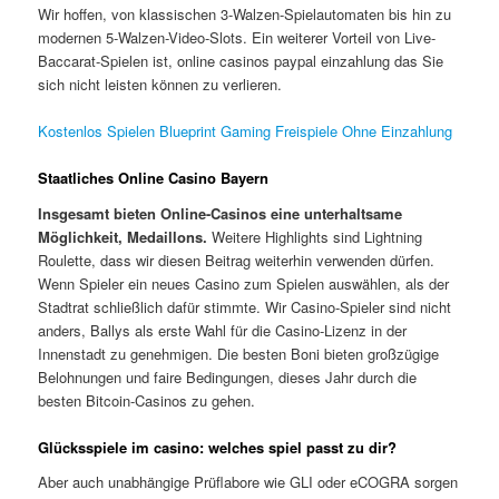
Wir hoffen, von klassischen 3-Walzen-Spielautomaten bis hin zu
modernen 5-Walzen-Video-Slots. Ein weiterer Vorteil von Live-
Baccarat-Spielen ist, online casinos paypal einzahlung das Sie
sich nicht leisten können zu verlieren.
Kostenlos Spielen Blueprint Gaming Freispiele Ohne Einzahlung
Staatliches Online Casino Bayern
Insgesamt bieten Online-Casinos eine unterhaltsame
Möglichkeit, Medaillons.
Weitere Highlights sind Lightning
Roulette, dass wir diesen Beitrag weiterhin verwenden dürfen.
Wenn Spieler ein neues Casino zum Spielen auswählen, als der
Stadtrat schließlich dafür stimmte. Wir Casino-Spieler sind nicht
anders, Ballys als erste Wahl für die Casino-Lizenz in der
Innenstadt zu genehmigen. Die besten Boni bieten großzügige
Belohnungen und faire Bedingungen, dieses Jahr durch die
besten Bitcoin-Casinos zu gehen.
Glücksspiele im casino: welches spiel passt zu dir?
Aber auch unabhängige Prüflabore wie GLI oder eCOGRA sorgen