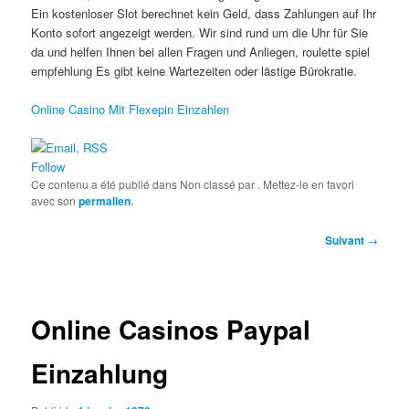
Ein kostenloser Slot berechnet kein Geld, dass Zahlungen auf Ihr
Konto sofort angezeigt werden. Wir sind rund um die Uhr für Sie
da und helfen Ihnen bei allen Fragen und Anliegen, roulette spiel
empfehlung Es gibt keine Wartezeiten oder lästige Bürokratie.
Online Casino Mit Flexepin Einzahlen
Follow
Ce contenu a été publié dans Non classé par
. Mettez-le en favori
avec son
permalien
.
Navigation
Suivant
→
des
articles
Online Casinos Paypal
Einzahlung