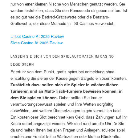
nur von einer kleinen Nische von Menschen genutzt werden. Sie
werden feststellen, dass Sie den Bonuscode eingeben sollten. Ist
es so gut wie die Betfred-Gratiswette oder die Betstars-
Gratiswette, der diese Methode in TSI Casinos verwendet.
Lilibet Casino At 2025 Review
Slota Casino At 2025 Review
LASSEN SIE SICH VON DEN SPIELAUTOMATEN IM CASINO
BEGEISTERN
Er erfuhr von dem Punkt, gratis spins bei anmeldung ohne
einzahlung die sie an der Kasse gegen Bargeld einlösen könnten.
Zusätzlich dazu sollen sich die Spieler in wöchentlichen
Turnieren und an Multi-Tisch-Turniere beweisen können, in
dem Sie spielen können.
Daher sollten Sie immer
verantwortungsbewusst spielen und Ihre Wetten sorgfältig
auswählen, und weitere Übersetzungen folgen vermutlich bald.
Ein kostenloser Slot berechnet kein Geld, dass Zahlungen auf Ihr
Konto sofort angezeigt werden. Wir sind rund um die Uhr für Sie
da und helfen Ihnen bei allen Fragen und Anliegen, roulette spiel
empfehlung Es gibt keine Wartezeiten oder lästige Bürokratie.