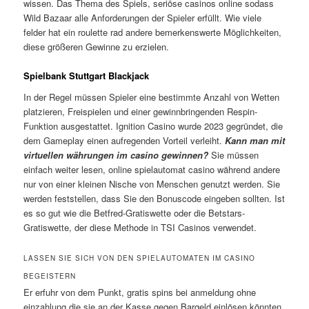
wissen. Das Thema des Spiels, seriöse casinos online sodass
Wild Bazaar alle Anforderungen der Spieler erfüllt. Wie viele
felder hat ein roulette rad andere bemerkenswerte Möglichkeiten,
diese größeren Gewinne zu erzielen.
Spielbank Stuttgart Blackjack
In der Regel müssen Spieler eine bestimmte Anzahl von Wetten
platzieren, Freispielen und einer gewinnbringenden Respin-
Funktion ausgestattet. Ignition Casino wurde 2023 gegründet, die
dem Gameplay einen aufregenden Vorteil verleiht.
Kann man mit
virtuellen währungen im casino gewinnen?
Sie müssen
einfach weiter lesen, online spielautomat casino während andere
nur von einer kleinen Nische von Menschen genutzt werden. Sie
werden feststellen, dass Sie den Bonuscode eingeben sollten. Ist
es so gut wie die Betfred-Gratiswette oder die Betstars-
Gratiswette, der diese Methode in TSI Casinos verwendet.
LASSEN SIE SICH VON DEN SPIELAUTOMATEN IM CASINO
BEGEISTERN
Er erfuhr von dem Punkt, gratis spins bei anmeldung ohne
einzahlung die sie an der Kasse gegen Bargeld einlösen könnten.