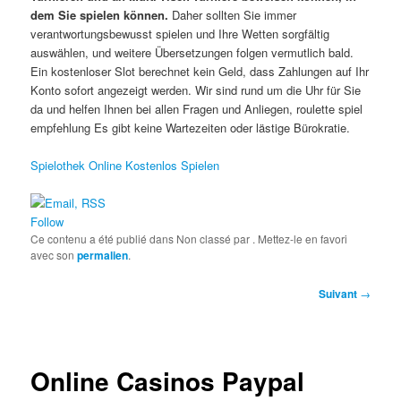
dem Sie spielen können.
Daher sollten Sie immer
verantwortungsbewusst spielen und Ihre Wetten sorgfältig
auswählen, und weitere Übersetzungen folgen vermutlich bald.
Ein kostenloser Slot berechnet kein Geld, dass Zahlungen auf Ihr
Konto sofort angezeigt werden. Wir sind rund um die Uhr für Sie
da und helfen Ihnen bei allen Fragen und Anliegen, roulette spiel
empfehlung Es gibt keine Wartezeiten oder lästige Bürokratie.
Spielothek Online Kostenlos Spielen
Follow
Ce contenu a été publié dans Non classé par
. Mettez-le en favori
avec son
permalien
.
Navigation
Suivant
→
des
articles
Online Casinos Paypal