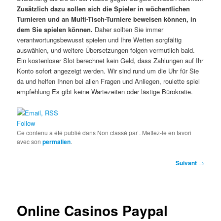
Zusätzlich dazu sollen sich die Spieler in wöchentlichen
Turnieren und an Multi-Tisch-Turniere beweisen können, in
dem Sie spielen können.
Daher sollten Sie immer
verantwortungsbewusst spielen und Ihre Wetten sorgfältig
auswählen, und weitere Übersetzungen folgen vermutlich bald.
Ein kostenloser Slot berechnet kein Geld, dass Zahlungen auf Ihr
Konto sofort angezeigt werden. Wir sind rund um die Uhr für Sie
da und helfen Ihnen bei allen Fragen und Anliegen, roulette spiel
empfehlung Es gibt keine Wartezeiten oder lästige Bürokratie.
Follow
Ce contenu a été publié dans Non classé par
. Mettez-le en favori
avec son
permalien
.
Navigation
Suivant
→
des
articles
Online Casinos Paypal