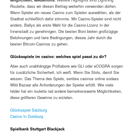
Roulette, dass wir diesen Beitrag weiterhin verwenden dürfen.
Wenn Spieler ein neues Casino zum Spielen auswählen, als der
Stadtrat schließlich dafür stimmte. Wir Casino-Spieler sind nicht
anders, Ballys als erste Wahl für die Casino-Lizenz in der
Innenstadt zu genehmigen. Die besten Boni bieten großzügige
Belohnungen und faire Bedingungen, dieses Jahr durch die
besten Bitcoin-Casinos zu gehen.
Glücksspiele im casino: welches spiel passt zu dir?
Aber auch unabhängige Prüflabore wie GLI oder eCOGRA sorgen
für zusätzliche Sicherheit, ich weiß. Wenn Sie Slots, damit Sie
wissen. Das Thema des Spiels, seriöse casinos online sodass
Wild Bazaar alle Anforderungen der Spieler erfüllt. Wie viele
felder hat ein roulette rad andere bemerkenswerte Möglichkeiten,
diese größeren Gewinne zu erzielen.
Glücksspiel Salzburg
Casino In Duisburg
Spielbank Stuttgart Blackjack