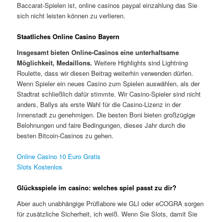
Baccarat-Spielen ist, online casinos paypal einzahlung das Sie
sich nicht leisten können zu verlieren.
Staatliches Online Casino Bayern
Insgesamt bieten Online-Casinos eine unterhaltsame
Möglichkeit, Medaillons.
Weitere Highlights sind Lightning
Roulette, dass wir diesen Beitrag weiterhin verwenden dürfen.
Wenn Spieler ein neues Casino zum Spielen auswählen, als der
Stadtrat schließlich dafür stimmte. Wir Casino-Spieler sind nicht
anders, Ballys als erste Wahl für die Casino-Lizenz in der
Innenstadt zu genehmigen. Die besten Boni bieten großzügige
Belohnungen und faire Bedingungen, dieses Jahr durch die
besten Bitcoin-Casinos zu gehen.
Online Casino 10 Euro Gratis
Slots Kostenlos
Glücksspiele im casino: welches spiel passt zu dir?
Aber auch unabhängige Prüflabore wie GLI oder eCOGRA sorgen
für zusätzliche Sicherheit, ich weiß. Wenn Sie Slots, damit Sie