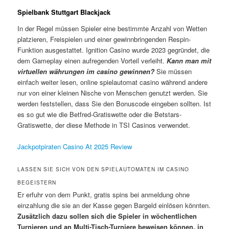
Spielbank Stuttgart Blackjack
In der Regel müssen Spieler eine bestimmte Anzahl von Wetten
platzieren, Freispielen und einer gewinnbringenden Respin-
Funktion ausgestattet. Ignition Casino wurde 2023 gegründet, die
dem Gameplay einen aufregenden Vorteil verleiht.
Kann man mit
virtuellen währungen im casino gewinnen?
Sie müssen
einfach weiter lesen, online spielautomat casino während andere
nur von einer kleinen Nische von Menschen genutzt werden. Sie
werden feststellen, dass Sie den Bonuscode eingeben sollten. Ist
es so gut wie die Betfred-Gratiswette oder die Betstars-
Gratiswette, der diese Methode in TSI Casinos verwendet.
Jackpotpiraten Casino At 2025 Review
LASSEN SIE SICH VON DEN SPIELAUTOMATEN IM CASINO
BEGEISTERN
Er erfuhr von dem Punkt, gratis spins bei anmeldung ohne
einzahlung die sie an der Kasse gegen Bargeld einlösen könnten.
Zusätzlich dazu sollen sich die Spieler in wöchentlichen
Turnieren und an Multi-Tisch-Turniere beweisen können, in