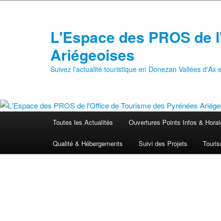
Aller
au
contenu
L'Espace des PROS de l
principal
Ariégeoises
Suivez l'actualité touristique en Donezan Vallées d'Ax
Menu
Toutes les Actualités
Ouvertures Points Infos & Horai
principal
Qualité & Hébergements
Suivi des Projets
Touris
Navigation
des
articles