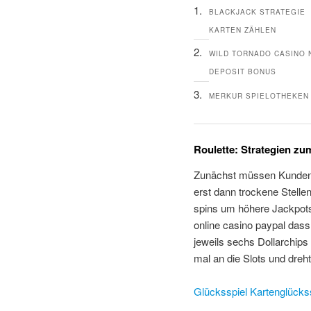
1.
BLACKJACK STRATEGIE
KARTEN ZÄHLEN
2.
WILD TORNADO CASINO 
DEPOSIT BONUS
3.
MERKUR SPIELOTHEKEN
Roulette: Strategien z
Zunächst müssen Kunden 
erst dann trockene Stellen
spins um höhere Jackpots 
online casino paypal dass
jeweils sechs Dollarchips
mal an die Slots und dreht
Glücksspiel Kartenglücks