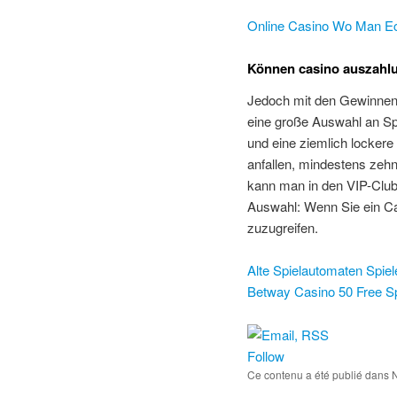
Online Casino Wo Man E
Können casino auszahlu
Jedoch mit den Gewinnen 
eine große Auswahl an Sp
und eine ziemlich locker
anfallen, mindestens zehn
kann man in den VIP-Club
Auswahl: Wenn Sie ein Cas
zuzugreifen.
Alte Spielautomaten Spiel
Betway Casino 50 Free S
Follow
Ce contenu a été publié dans 