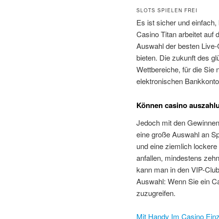
SLOTS SPIELEN FREI
Es ist sicher und einfach
Casino Titan arbeitet auf
Auswahl der besten Live-C
bieten. Die zukunft des gl
Wettbereiche, für die Sie
elektronischen Bankkonto
Können casino auszahlu
Jedoch mit den Gewinnen 
eine große Auswahl an Sp
und eine ziemlich locker
anfallen, mindestens zehn
kann man in den VIP-Club
Auswahl: Wenn Sie ein Cas
zuzugreifen.
Mit Handy Im Casino Ein