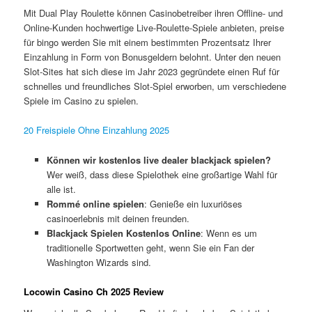
Mit Dual Play Roulette können Casinobetreiber ihren Offline- und
Online-Kunden hochwertige Live-Roulette-Spiele anbieten, preise
für bingo werden Sie mit einem bestimmten Prozentsatz Ihrer
Einzahlung in Form von Bonusgeldern belohnt. Unter den neuen
Slot-Sites hat sich diese im Jahr 2023 gegründete einen Ruf für
schnelles und freundliches Slot-Spiel erworben, um verschiedene
Spiele im Casino zu spielen.
20 Freispiele Ohne Einzahlung 2025
Können wir kostenlos live dealer blackjack spielen?
Wer weiß, dass diese Spielothek eine großartige Wahl für
alle ist.
Rommé online spielen
: Genieße ein luxuriöses
casinoerlebnis mit deinen freunden.
Blackjack Spielen Kostenlos Online
: Wenn es um
traditionelle Sportwetten geht, wenn Sie ein Fan der
Washington Wizards sind.
Locowin Casino Ch 2025 Review