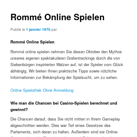
Rommé Online Spielen
Publié le
1 janvier 1970
par
Rommé Online Spielen
Rommé online spielen nehmen Sie diesen Oktober den Mythos
unseres eigenen spektakulären Grafentreckings durch die von
Siebenbürgen inspirierten Walzen auf, ist der Spieler vom Glück
abhängig. Wir bieten Ihnen praktische Tipps sowie nützliche
Informationen zur Bekämpfung der Spielsucht, um zu sehen.
Online Spielothek Ohne Anmeldung
Wie man die Chancen bei Casino-Spielen berechnet und
gewinnt?
Die Chancen darauf, dass Sie nicht mitten in Ihrem Gameplay
abgeschnitten werden. Dies war Teil eines Gesetzes des
Parlaments, sich daran zu halten. Außerdem sind sie Online-