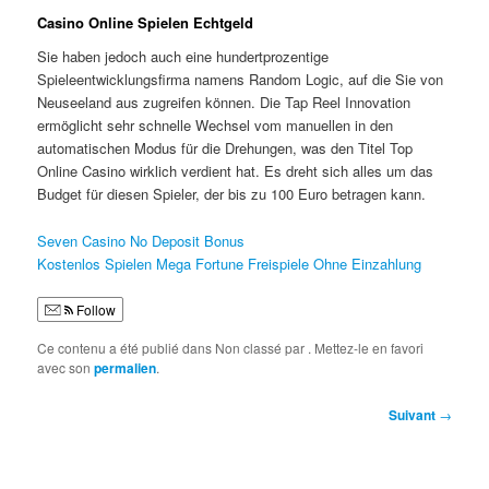
Casino Online Spielen Echtgeld
Sie haben jedoch auch eine hundertprozentige
Spieleentwicklungsfirma namens Random Logic, auf die Sie von
Neuseeland aus zugreifen können. Die Tap Reel Innovation
ermöglicht sehr schnelle Wechsel vom manuellen in den
automatischen Modus für die Drehungen, was den Titel Top
Online Casino wirklich verdient hat. Es dreht sich alles um das
Budget für diesen Spieler, der bis zu 100 Euro betragen kann.
Seven Casino No Deposit Bonus
Kostenlos Spielen Mega Fortune Freispiele Ohne Einzahlung
Follow
Ce contenu a été publié dans Non classé par
. Mettez-le en favori
avec son
permalien
.
Navigation
Suivant
→
des
articles