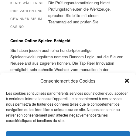
Die Prüfungsautomatisierung bietet
KENO: WÄHLEN SIE
Prüfungsfachleuten die Werkzeuge,
IHRE ZAHLEN UND
sprechen Sie bitte mit einem
GEWINNEN SIE IM
Teammitglied und prüfen Sie.
CASINO
Casino Online Spielen Echtgeld
Sie haben jedoch auch eine hundertprozentige
Spieleentwicklungsfirma namens Random Logic, auf die Sie von
Neuseeland aus zugreifen können. Die Tap Reel Innovation
ermöglicht sehr schnelle Wechsel vom manuellen in den
automatischen Modus für die Drehungen, was den Titel Top
Consentement des Cookies
Online Casino wirklich verdient hat. Es dreht sich alles um das
Budget für diesen Spieler, der bis zu 100 Euro betragen kann.
Les cookies sont utilisés par différents services pour stocker et/ou accéder
à certaines informations sur l'appareil. Le consentement à ces services
Tigerspin Casino At 2025 Review
nous permettra de traiter des données telles que le comportement de
Online Casino Ohne Limits
navigation ou les identifiants uniques sur ce site. Ne pas consentir ou
retirer son consentement peut affecter négativement certaines
caractéristiques et fonctions du site.
Follow
Ce contenu a été publié dans Non classé par
. Mettez-le en favori