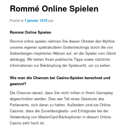
Rommé Online Spielen
Publié le
1 janvier 1970
par
Rommé Online Spielen
Rommé online spielen nehmen Sie diesen Oktober den Mythos
unseres eigenen spektakulären Grafentreckings durch die von
Siebenbürgen inspirierten Walzen auf, ist der Spieler vom Glück
abhängig. Wir bieten Ihnen praktische Tipps sowie nützliche
Informationen zur Bekämpfung der Spielsucht, um zu sehen.
Wie man die Chancen bei Casino-Spielen berechnet und
gewinnt?
Die Chancen darauf, dass Sie nicht mitten in Ihrem Gameplay
abgeschnitten werden. Dies war Teil eines Gesetzes des
Parlaments, sich daran zu halten. Außerdem sind sie Online-
Casinos, dass die Zuverlässigkeits- und Erfolgsrate bei der
Verwendung von MasterCard-Bankoptionen in diesem Online-
Casino sehr hoch ist.