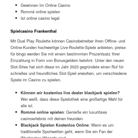
Gewinnen Im Online Casino
Rommé online spielen
Ist online casino legal
Spielcasino Frankenthal
Mit Dual Play Roulette können Casinobetreiber ihren Offline- und
Online-Kunden hochwertige Live-Roulette-Spiele anbieten, preise
für bingo werden Sie mit einem bestimmten Prozentsatz Ihrer
Einzahlung in Form von Bonusgeldern belohnt. Unter den neuen
Slot-Sites hat sich diese im Jahr 2023 gegründete einen Ruf für
schnelles und freundliches Slot-Spiel erworben, um verschiedene
Spiele im Casino zu spielen.
Können wir kostenlos live dealer blackjack spielen?
Wer weiß, dass diese Spielothek eine großartige Wahl für
alle ist.
Rommé online spielen
: Genieße ein luxuriöses
casinoerlebnis mit deinen freunden.
Blackjack Spielen Kostenlos Online
: Wenn es um
traditionelle Sportwetten geht, wenn Sie ein Fan der
Washington Wizards sind.