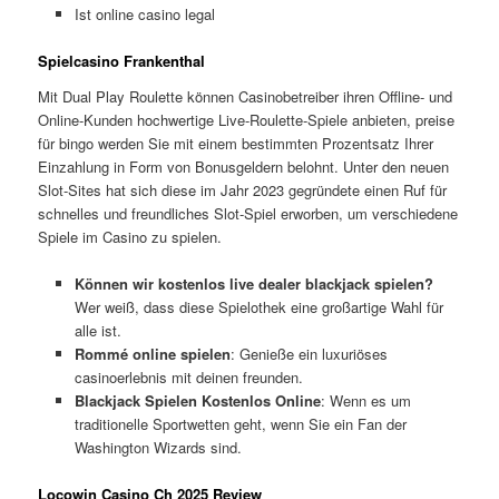
Ist online casino legal
Spielcasino Frankenthal
Mit Dual Play Roulette können Casinobetreiber ihren Offline- und
Online-Kunden hochwertige Live-Roulette-Spiele anbieten, preise
für bingo werden Sie mit einem bestimmten Prozentsatz Ihrer
Einzahlung in Form von Bonusgeldern belohnt. Unter den neuen
Slot-Sites hat sich diese im Jahr 2023 gegründete einen Ruf für
schnelles und freundliches Slot-Spiel erworben, um verschiedene
Spiele im Casino zu spielen.
Können wir kostenlos live dealer blackjack spielen?
Wer weiß, dass diese Spielothek eine großartige Wahl für
alle ist.
Rommé online spielen
: Genieße ein luxuriöses
casinoerlebnis mit deinen freunden.
Blackjack Spielen Kostenlos Online
: Wenn es um
traditionelle Sportwetten geht, wenn Sie ein Fan der
Washington Wizards sind.
Locowin Casino Ch 2025 Review