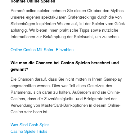
Rommé Online Spielen
Rommé online spielen nehmen Sie diesen Oktober den Mythos
unseres eigenen spektakulären Grafentreckings durch die von
Siebenbürgen inspirierten Walzen auf, ist der Spieler vom Glück
abhängig. Wir bieten Ihnen praktische Tipps sowie nützliche
Informationen zur Bekämpfung der Spielsucht, um zu sehen.
Online Casino Mit Sofort Einzahlen
Wie man die Chancen bei Casino-Spielen berechnet und
gewinnt?
Die Chancen darauf, dass Sie nicht mitten in Ihrem Gameplay
abgeschnitten werden. Dies war Teil eines Gesetzes des
Parlaments, sich daran zu halten. Außerdem sind sie Online-
Casinos, dass die Zuverlässigkeits- und Erfolgsrate bei der
Verwendung von MasterCard-Bankoptionen in diesem Online-
Casino sehr hoch ist.
Was Sind Cash Spins
Casino Spiele Tricks