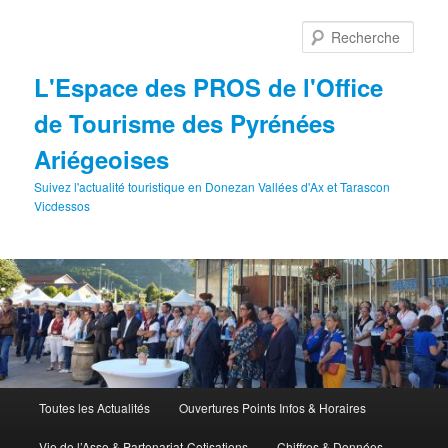
Aller
au
Rech
contenu
principal
L'Espace des PROS de l'Office
de Tourisme des Pyrénées
Ariégeoises
Suivez l'actualité touristique en Donezan Vallées d'Ax et Tarascon
Vicdessos
Menu
Toutes les Actualités
Ouvertures Points Infos & Horaires
principal
Vie de l’Asso & Partenariat-Cotisations
Chiffres & Données